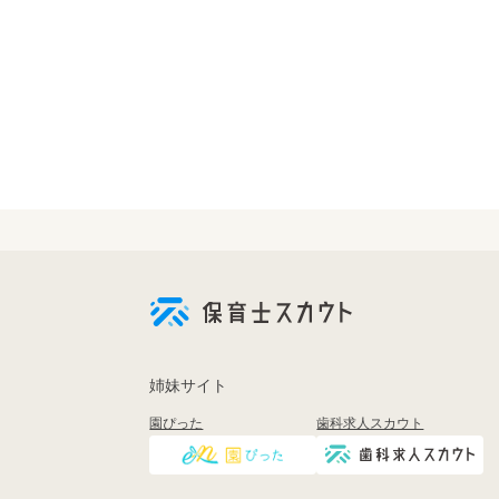
会
員
登
録
も
姉妹サイト
し
く
園ぴった
歯科求人スカウト
は
ロ