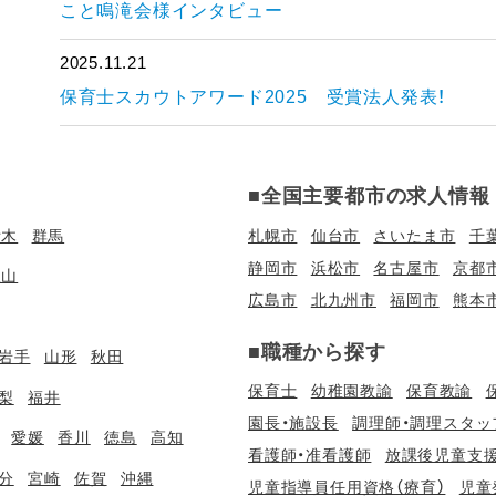
こと鳴滝会様インタビュー
2025.11.21
保育士スカウトアワード2025 受賞法人発表！
■全国主要都市の求人情報
栃木
群馬
札幌市
仙台市
さいたま市
千
静岡市
浜松市
名古屋市
京都
歌山
広島市
北九州市
福岡市
熊本
■職種から探す
岩手
山形
秋田
保育士
幼稚園教諭
保育教諭
梨
福井
園長・施設長
調理師・調理スタッ
愛媛
香川
徳島
高知
看護師・准看護師
放課後児童支援
分
宮崎
佐賀
沖縄
児童指導員任用資格（療育）
児童