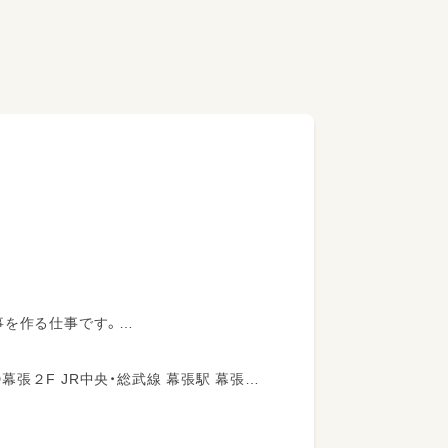
事を作る仕事です。
献立）
 幕張駅 幕張駅