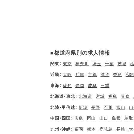
■都道府県別の求人情報
関東：
東京
神奈川
埼玉
千葉
茨城
近畿：
大阪
兵庫
京都
滋賀
奈良
和
東海：
愛知
静岡
岐阜
三重
北海道・東北：
北海道
宮城
福島
青森
北陸・甲信越：
新潟
長野
石川
富山
山
中国・四国：
広島
岡山
山口
島根
鳥取
九州・沖縄：
福岡
熊本
鹿児島
長崎
大