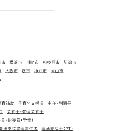
葉市
横浜市
川崎市
相模原市
新潟市
市
大阪市
堺市
神戸市
岡山市
市
保育補助
子育て支援員
主任・副園長
フ
栄養士・管理栄養士
員・指導員（学童）
発達支援管理責任者
理学療法士（PT）