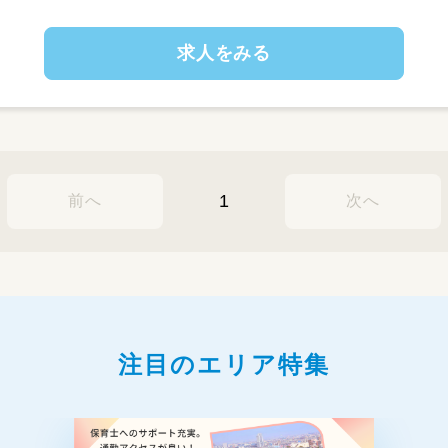
求人をみる
1
前へ
次へ
注目のエリア特集