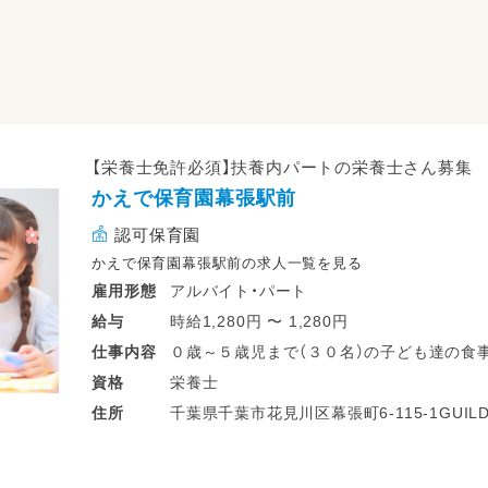
【栄養士免許必須】扶養内パートの栄養士さん募集
かえで保育園幕張駅前
認可保育園
かえで保育園幕張駅前の求人一覧を見る
アルバイト・パート
雇用形態
時給1,280円 〜 1,280円
給与
０歳～５歳児まで（３０名）の子ども達の食
仕事
内容
献立の作成（千葉市のメニューで、らくらく
栄養士
資格
材料の発注（業者は１社です）
千葉県千葉市花見川区幕張町6-115-1GUILD幕張２F JR中央・総武線
住所
予算の管理
前すぐ
衛生管理
給食・おやつの調理・提供、その他