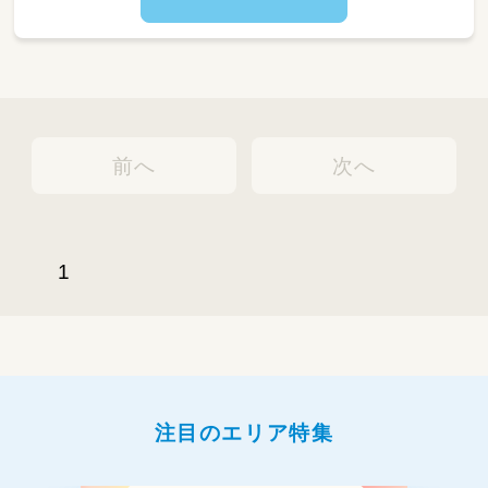
■ 事務作業
連絡帳の記入や、拠点の運営に必要な書類の作
成も、勤務時間内に園内でおこないます。
■ 開園作業
開錠・受入れや、園周辺の簡単なお掃除などもお
手伝いいただきます。
前へ
次へ
■ 閉園作業
お子さんのお引渡しや施設施錠、お迎え完了後
のお部屋のお片付けなどもご担当いただきま
す。
1
注目のエリア特集