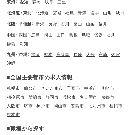
東海：
愛知
静岡
岐阜
三重
北海道・東北：
北海道
宮城
福島
青森
岩手
山形
秋田
北陸・甲信越：
新潟
長野
石川
富山
山梨
福井
中国・四国：
広島
岡山
山口
島根
鳥取
愛媛
香川
徳島
高知
九州・沖縄：
福岡
熊本
鹿児島
長崎
大分
宮崎
佐賀
沖縄
■全国主要都市の求人情報
札幌市
仙台市
さいたま市
千葉市
横浜市
川崎市
相模原市
新潟市
静岡市
浜松市
名古屋市
京都市
大阪市
堺市
神戸市
岡山市
広島市
北九州市
福岡市
熊本市
■職種から探す