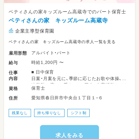
ベティさんの家キッズルーム高蔵寺でのパート保育士
ベティさんの家 キッズルーム高蔵寺
企業主導型保育園
ベティさんの家 キッズルーム高蔵寺の求人一覧を見る
アルバイト・パート
雇用形態
時給1,200円 〜
給与
■ 日中保育
仕事
内容
日案・月案を元に、季節に応じたお歌や体操、発
達段階に応じた手あそび・工作、食育活動などを
保育士
資格
おこないます。「こんな活動をしてみたい！」と
愛知県春日井市中央台１丁目１−６
住所
いう、新人の先生の提案も歓迎します。
■ 季節行事の実施
残業なし
持ち帰りなし
シフト制
大型行事はありませんが、毎月のお誕生日のほ
か、季節に合わせた活動を年間通じておこなっ
ています。
求人をみる