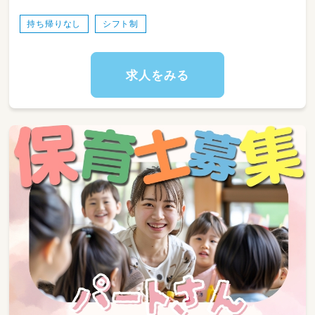
経験年数が浅くても活躍中のスタッフも多数在
籍していますので、経験年数関係なく、やる気が
持ち帰りなし
シフト制
ある方は、ぜひ一度お話しましょう！
見学からでもOKです。
求人をみる