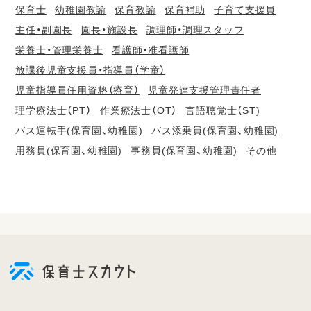
保育士
幼稚園教諭
保育教諭
保育補助
子育て支援員
主任・副園長
園長・施設長
調理師・調理スタッフ
栄養士・管理栄養士
看護師・准看護師
放課後児童支援員・指導員（学童）
児童指導員任用資格（療育）
児童発達支援管理責任者
理学療法士（PT）
作業療法士（OT）
言語聴覚士（ST)
バス運転手(保育園、幼稚園)
バス添乗員(保育園、幼稚園)
用務員(保育園、幼稚園)
事務員(保育園、幼稚園)
その他
会
員
登
録
も