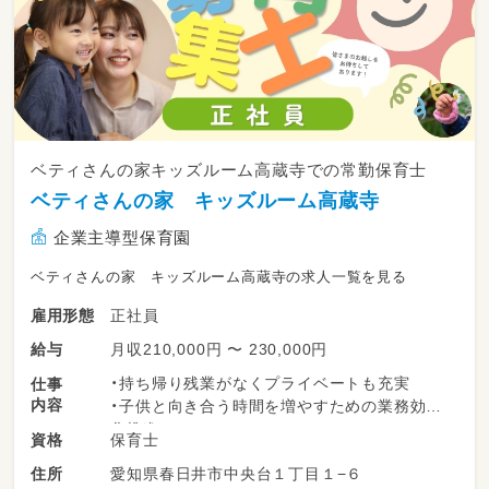
ベティさんの家キッズルーム高蔵寺での常勤保育士
ベティさんの家 キッズルーム高蔵寺
企業主導型保育園
ベティさんの家 キッズルーム高蔵寺の求人一覧を見る
正社員
雇用形態
月収210,000円 〜 230,000円
給与
・持ち帰り残業がなくプライベートも充実
仕事
内容
・子供と向き合う時間を増やすための業務効率
化推進
保育士
資格
・先生の負担を減らすための工夫を惜しまない
愛知県春日井市中央台１丁目１−６
住所
社風