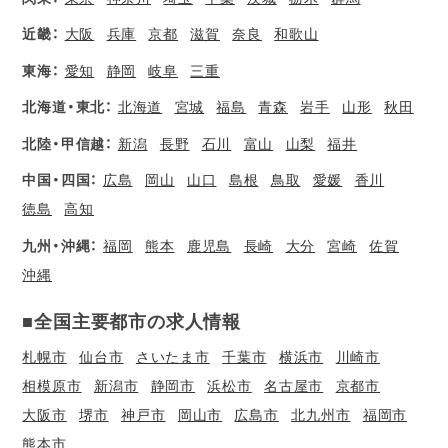
近畿：
大阪
兵庫
京都
滋賀
奈良
和歌山
東海：
愛知
静岡
岐阜
三重
北海道・東北：
北海道
宮城
福島
青森
岩手
山形
秋田
北陸・甲信越：
新潟
長野
石川
富山
山梨
福井
中国・四国：
広島
岡山
山口
島根
鳥取
愛媛
香川
徳島
高知
九州・沖縄：
福岡
熊本
鹿児島
長崎
大分
宮崎
佐賀
沖縄
■全国主要都市の求人情報
札幌市
仙台市
さいたま市
千葉市
横浜市
川崎市
相模原市
新潟市
静岡市
浜松市
名古屋市
京都市
大阪市
堺市
神戸市
岡山市
広島市
北九州市
福岡市
熊本市