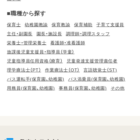
■職種から探す
保育士
幼稚園教諭
保育教諭
保育補助
子育て支援員
主任・副園長
園長・施設長
調理師・調理スタッフ
栄養士・管理栄養士
看護師・准看護師
放課後児童支援員・指導員（学童）
児童指導員任用資格（療育）
児童発達支援管理責任者
理学療法士（PT）
作業療法士（OT）
言語聴覚士（ST)
バス運転手(保育園、幼稚園)
バス添乗員(保育園、幼稚園)
用務員(保育園、幼稚園)
事務員(保育園、幼稚園)
その他
会
員