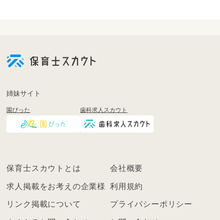
会
員
登
録
も
姉妹サイト
し
園ぴった
歯科求人スカウト
く
は
ロ
グ
イ
保育士スカウトとは
会社概要
ン
を
求人掲載をお考えの企業様
利用規約
し
リンク掲載について
プライバシーポリシー
て
く