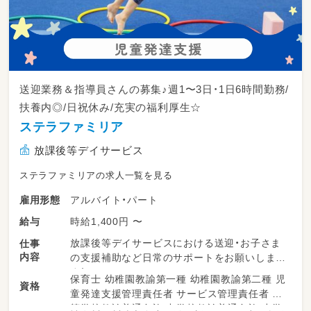
送迎業務＆指導員さんの募集♪週1〜3日・1日6時間勤務/
扶養内◎/日祝休み/充実の福利厚生☆
ステラファミリア
放課後等デイサービス
ステラファミリアの求人一覧を見る
アルバイト・パート
雇用形態
時給1,400円 〜
給与
放課後等デイサービスにおける送迎・お子さま
仕事
内容
の支援補助など日常のサポートをお願いしま
す！
保育士 幼稚園教諭第一種 幼稚園教諭第二種 児
資格
童発達支援管理責任者 サービス管理責任者 高
・お子さまの送迎
等学校教諭普通免許 中学校教諭普通免許 小学