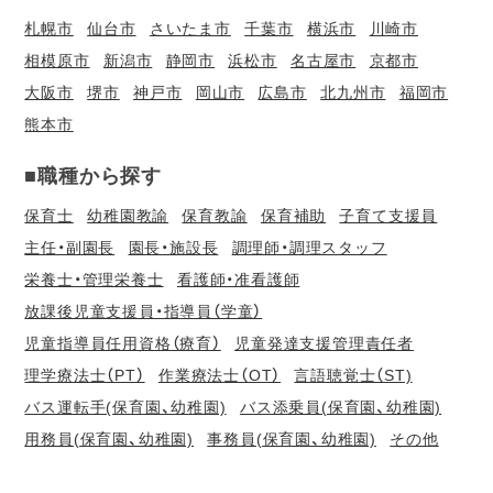
札幌市
仙台市
さいたま市
千葉市
横浜市
川崎市
相模原市
新潟市
静岡市
浜松市
名古屋市
京都市
大阪市
堺市
神戸市
岡山市
広島市
北九州市
福岡市
熊本市
■職種から探す
保育士
幼稚園教諭
保育教諭
保育補助
子育て支援員
主任・副園長
園長・施設長
調理師・調理スタッフ
栄養士・管理栄養士
看護師・准看護師
放課後児童支援員・指導員（学童）
児童指導員任用資格（療育）
児童発達支援管理責任者
理学療法士（PT）
作業療法士（OT）
言語聴覚士（ST)
バス運転手(保育園、幼稚園)
バス添乗員(保育園、幼稚園)
用務員(保育園、幼稚園)
事務員(保育園、幼稚園)
その他