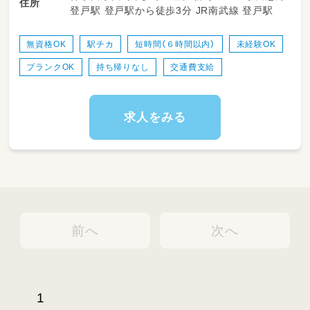
住所
登戸駅 登戸駅から徒歩3分 JR南武線 登戸駅
＞5人乗り、8人乗りの乗用車です
・送迎時の保護者様への丁寧なご挨拶、日中のご
様子などの連絡
無資格OK
駅チカ
短時間（６時間以内）
未経験OK
・目の前の公園や屋外へのお出かけ、外遊びの安
ブランクOK
持ち帰りなし
交通費支給
全な引率と見守り
・日々の活動の中での温かいコミュニケーショ
ンと見守り
・正職員さんのサポートや、明るく清潔な教室内
求人をみる
の環境整備・お片付け など
★専門的な個別支援計画の作成などは児童発達
支援管理責任者が行います！
日々のルーチンの中で先輩スタッフがイチから
丁寧にお教えしますので安心してください◎
前へ
次へ
1