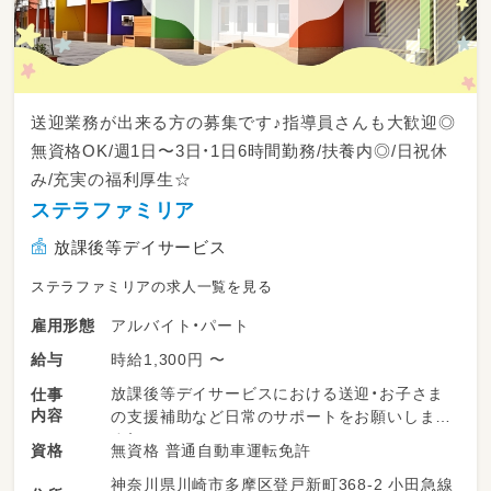
送迎業務が出来る方の募集です♪指導員さんも大歓迎◎
無資格OK/週1日〜3日・1日6時間勤務/扶養内◎/日祝休
み/充実の福利厚生☆
ステラファミリア
放課後等デイサービス
ステラファミリアの求人一覧を見る
アルバイト・パート
雇用形態
時給1,300円 〜
給与
放課後等デイサービスにおける送迎・お子さま
仕事
内容
の支援補助など日常のサポートをお願いしま
す！
無資格 普通自動車運転免許
資格
神奈川県川崎市多摩区登戸新町368-2 小田急線
・お子さまの送迎（AT限定の普通車でOKです）