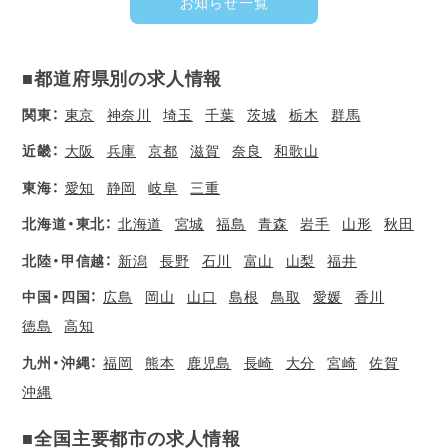
お知らせ一覧
■都道府県別の求人情報
関東：
東京
神奈川
埼玉
千葉
茨城
栃木
群馬
近畿：
大阪
兵庫
京都
滋賀
奈良
和歌山
東海：
愛知
静岡
岐阜
三重
北海道・東北：
北海道
宮城
福島
青森
岩手
山形
秋田
北陸・甲信越：
新潟
長野
石川
富山
山梨
福井
中国・四国：
広島
岡山
山口
島根
鳥取
愛媛
香川
徳島
高知
九州・沖縄：
福岡
熊本
鹿児島
長崎
大分
宮崎
佐賀
沖縄
■全国主要都市の求人情報