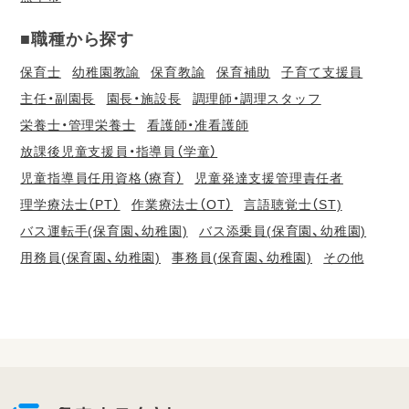
■職種から探す
保育士
幼稚園教諭
保育教諭
保育補助
子育て支援員
主任・副園長
園長・施設長
調理師・調理スタッフ
栄養士・管理栄養士
看護師・准看護師
放課後児童支援員・指導員（学童）
児童指導員任用資格（療育）
児童発達支援管理責任者
理学療法士（PT）
作業療法士（OT）
言語聴覚士（ST)
バス運転手(保育園、幼稚園)
バス添乗員(保育園、幼稚園)
用務員(保育園、幼稚園)
事務員(保育園、幼稚園)
その他
会
員