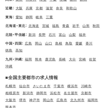
近畿：
大阪
兵庫
京都
滋賀
奈良
和歌山
東海：
愛知
静岡
岐阜
三重
北海道・東北：
北海道
宮城
福島
青森
岩手
山形
秋田
北陸・甲信越：
新潟
長野
石川
富山
山梨
福井
中国・四国：
広島
岡山
山口
島根
鳥取
愛媛
香川
徳島
高知
九州・沖縄：
福岡
熊本
鹿児島
長崎
大分
宮崎
佐賀
沖縄
■全国主要都市の求人情報
札幌市
仙台市
さいたま市
千葉市
横浜市
川崎市
相模原市
新潟市
静岡市
浜松市
名古屋市
京都市
大阪市
堺市
神戸市
岡山市
広島市
北九州市
福岡市
熊本市