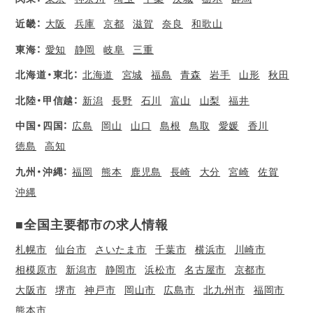
近畿：
大阪
兵庫
京都
滋賀
奈良
和歌山
東海：
愛知
静岡
岐阜
三重
北海道・東北：
北海道
宮城
福島
青森
岩手
山形
秋田
北陸・甲信越：
新潟
長野
石川
富山
山梨
福井
中国・四国：
広島
岡山
山口
島根
鳥取
愛媛
香川
徳島
高知
九州・沖縄：
福岡
熊本
鹿児島
長崎
大分
宮崎
佐賀
沖縄
■全国主要都市の求人情報
札幌市
仙台市
さいたま市
千葉市
横浜市
川崎市
相模原市
新潟市
静岡市
浜松市
名古屋市
京都市
大阪市
堺市
神戸市
岡山市
広島市
北九州市
福岡市
熊本市