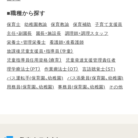
■職種から探す
保育士
幼稚園教諭
保育教諭
保育補助
子育て支援員
主任・副園長
園長・施設長
調理師・調理スタッフ
栄養士・管理栄養士
看護師・准看護師
放課後児童支援員・指導員（学童）
児童指導員任用資格（療育）
児童発達支援管理責任者
理学療法士（PT）
作業療法士（OT）
言語聴覚士（ST)
バス運転手(保育園、幼稚園)
バス添乗員(保育園、幼稚園)
用務員(保育園、幼稚園)
事務員(保育園、幼稚園)
その他
会
員