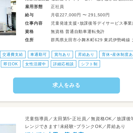
正社員
雇用形態
月収227,000円 〜 291,500円
給与
児童発達支援・放課後等デイサービス事業
仕事
内容
ていただきます。
無資格 普通自動車運転免許
資格
・障がい児の自立支援、発達支援
群馬県太田市小舞木町629 
住所
・相談支援、支援計画の評価
・療育プログラムの作成、及び指導
交通費支給
車通勤可
賞与あり
昇給あり
育休・産休制度
・送迎業務
即日OK
女性活躍中
詳細応相談
シフト制
未経験の方でもお気軽にご連絡ください
求人をみる
児童指導員／太田第5・正社員／無資格OK／放課
レンジできます！未経験・ブランクOK／昇給あり