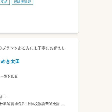
服支給
経験者歓迎
（散歩、公園）
ー作り等）
お預かりします◎
ので保育士経験者の方＼大歓迎♪／
K◎ブランクある方にも丁寧にお伝えし
切にしながら働けます
らめき太田
れます
すので、ご安心ください
人一覧を見る
す！
の送迎