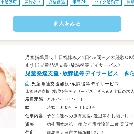
車通勤可
昇給あり
資格優遇
即日OK
バイク通勤可
制
・個別課題（宿題等）、物づくりの支援
・音楽やダンス等、おやつ作り、課外活動支援
・季節行動支援（七夕飾り、クリスマスツリ
求人をみる
・簡単な日報の作成（手書き）
「きらめき」では、1日定員10名のお子様を
ゆったりした環境で、お子様に関われます
児童指導員＼土日祝休み／1日4時間～／未経験O
＼＼おすすめpoint★／／
ます！《児童発達支援・放課後等デイサービス》
★うれしい土日祝休み！プライベートも大
児童発達支援・放課後等デイサービス き
★定員1日10名。子ども達とじっくり関わ
児童発達支援施設・放課後等デイサービス
★未経験の方でも丁寧にサポートいたしま
児童発達支援・放課後等デイサービス きらめき太田の求
アルバイト・パート
雇用形態
時給1,080円 〜 1,500円
給与
子ども達への療育支援、送迎等をお願いしま
仕事
内容
幼稚園教諭第一種 幼稚園教諭第二種 高等学校教諭普通免許 中学校教諭普通免許 小
資格
○０歳～１８歳までの障害のある子どもたち
学校教諭普通免許
群馬県太田市矢場新町127-2
住所