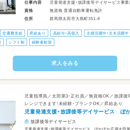
児童発達支援・放課後等デイサービス事業
仕事
内容
ていただきます。
無資格 普通自動車運転免許
資格
・障がい児の自立支援、発達支援
群馬県太田市大島町351-8
住所
・相談支援、支援計画の評価
・療育プログラムの作成、及び指導
交通費支給
昇給あり
高給与・高収入
主婦活躍中・主夫活躍中
・送迎業務
談
シフト制
経験者歓迎
求人をみる
児童指導員／太田第3・正社員／無資格OK／放課
レンジできます！未経験・ブランクOK／昇給あり
児童発達支援・放課後等デイサービス ぽ
放課後等デイサービス
児童発達支援・放課後等デイサービス ぽかぽか広場太田第