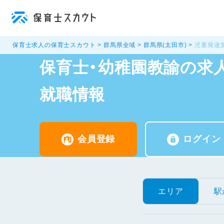
保育士求人の保育士スカウト
群馬県全域
群馬県(太田市)
児童発達
保育士・幼稚園教諭の求人
就職情報
会員登録
ログイン
エリア
駅