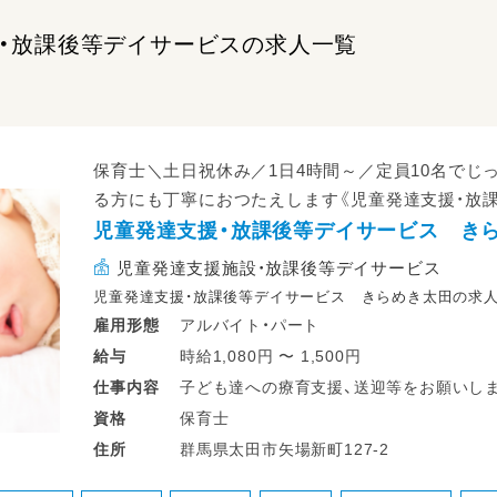
・放課後等デイサービスの求人一覧
保育士＼土日祝休み／1日4時間～／定員10名でじ
る方にも丁寧におつたえします《児童発達支援・放
児童発達支援・放課後等デイサービス き
児童発達支援施設・放課後等デイサービス
児童発達支援・放課後等デイサービス きらめき太田の求
アルバイト・パート
雇用形態
時給1,080円 〜 1,500円
給与
子ども達への療育支援、送迎等をお願いしま
仕事
内容
保育士
資格
○０歳～１８歳までの障害のある子どもた
群馬県太田市矢場新町127-2
住所
（基本２名で対応します。使用する車両は社
○作成されたプログラムに従って下記のサ