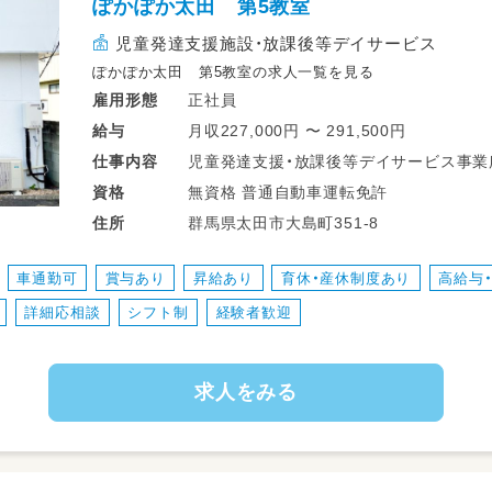
ぽかぽか太田 第5教室
児童発達支援施設・放課後等デイサービス
ぽかぽか太田 第5教室の求人一覧を見る
正社員
雇用形態
月収227,000円 〜 291,500円
給与
児童発達支援・放課後等デイサービス事業
仕事
内容
ていただきます。
無資格 普通自動車運転免許
資格
・障がい児の自立支援、発達支援
群馬県太田市大島町351-8
住所
・相談支援、支援計画の評価
・療育プログラムの作成、及び指導
車通勤可
賞与あり
昇給あり
育休・産休制度あり
高給与
・送迎業務
詳細応相談
シフト制
経験者歓迎
未経験の方でもお気軽にご連絡ください
求人をみる