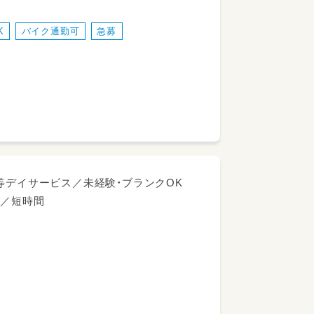
車（普通自動車ＡＴ）です）
ートを行う
K
バイク通勤可
急募
（散歩、公園）
作り等）
お預かりします◎
で保育士経験者の方＼大歓迎♪／
等デイサービス／未経験・ブランクOK
にしながら働けます
K／短時間
す
ので、ご安心ください