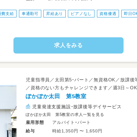
（基本２名で対応します。使用する車両は社用
○作成されたプログラムに従って下記のサポ
通費支給
車通勤可
昇給あり
ピアノなし
資格優遇
即日O
・個別課題（宿題等）、物づくりの支援
・音楽やダンス等、おやつ作り、課外活動支援
・季節行動支援（七夕飾り、クリスマスツリー
・簡単な日報の作成（手書き）
求人をみる
「きらめき」では、1日定員10名のお子様を
ゆったりした環境で、お子様に関われますの
＼＼おすすめpoint★／／
児童指導員／太田第5・パート／無資格OK／放課後
★うれしい土日祝休み！プライベートも大切
／資格のない方もチャレンジできます／週3日～O
★定員1日10名。お子様とじっくり関われま
ぽかぽか太田 第5教室
★未経験の方でも丁寧にサポートいたします
児童発達支援施設・放課後等デイサービス
ぽかぽか太田 第5教室の求人一覧を見る
アルバイト・パート
雇用形態
時給1,350円 〜 1,650円
給与