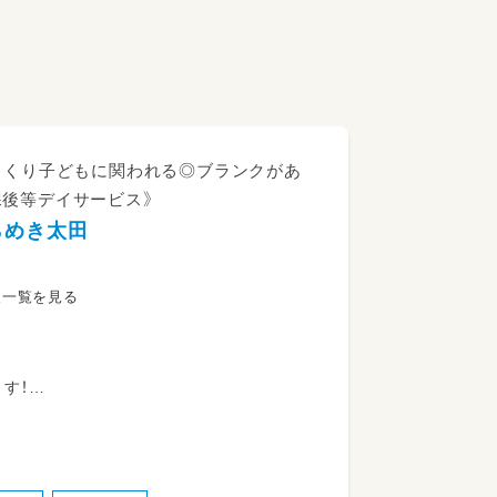
っくり子どもに関われる◎ブランクがあ
課後等デイサービス》
らめき太田
人一覧を見る
す！
ちの送迎
用車（普通自動車ＡＴ）です）
ポートを行う