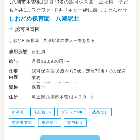
【八潮市木曽根】定員70名の認可保育園 正社員 子ど
もと共に、ワクワク・ドキドキを一緒に感じませんか☆
しおどめ保育園 八潮駅北
認可保育園
しおどめ保育園 八潮駅北の求人一覧を見る
正社員
雇用形態
月収193,920円 〜
給与
認可保育園（0歳から5歳／定員70名）での保育
仕事
内容
業務
試用期間4ヶ月（同条件）
保育士
資格
埼玉県八潮市木曽根４３８−１
住所
新卒可
未経験OK
ブランクOK
残業なし
交通費支給
車通勤可
賞与あり