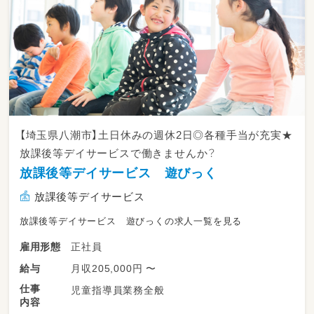
―★行事やイベントは？
平日に月1～2回、制作活動を予定しています。
（クリスマスツリーや母の日のプレゼントな
ど）。
保育スタッフを多めに配置しているため、準備
は時間外に持ち越すことはありません。子ども
たちが楽しむ姿を想像しながら、余裕を持って
準備できます。
【埼玉県八潮市】土日休みの週休2日◎各種手当が充実★
―★主任へのキャリアアップも可能！
放課後等デイサービスで働きませんか？
経験3～5年で主任保育士への昇給も可能です。
放課後等デイサービス 遊びっく
今は経験が浅いけれど、保育士としてキャリア
アップしたい！そんな方のご要望にもお応えで
放課後等デイサービス
きます。
放課後等デイサービス 遊びっくの求人一覧を見る
正社員
雇用形態
月収205,000円 〜
給与
仕事
児童指導員業務全般
内容