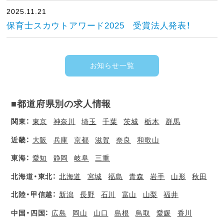
2025.11.21
保育士スカウトアワード2025 受賞法人発表！
お知らせ一覧
■都道府県別の求人情報
関東：
東京
神奈川
埼玉
千葉
茨城
栃木
群馬
近畿：
大阪
兵庫
京都
滋賀
奈良
和歌山
東海：
愛知
静岡
岐阜
三重
北海道・東北：
北海道
宮城
福島
青森
岩手
山形
秋田
北陸・甲信越：
新潟
長野
石川
富山
山梨
福井
中国・四国：
広島
岡山
山口
島根
鳥取
愛媛
香川