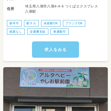
食事や着替え、睡眠など
埼玉県八潮市八潮4-4-6 つくばエクスプレス
基本的生活習慣のお手伝いをしたり、
住所
八潮駅
集団生活の中で思いやりの心を育んだり、
子どもたちの成長を見守ってください！
新卒可
駅チカ
未経験OK
ブランクOK
残業なし
交通費支給
車通勤可
求人をみる