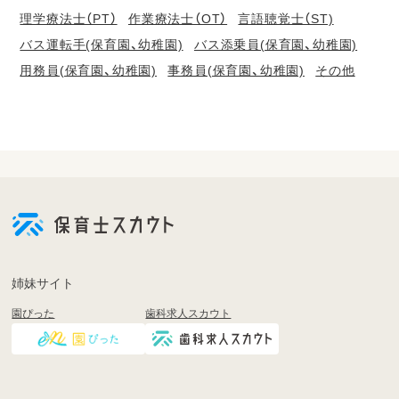
理学療法士（PT）
作業療法士（OT）
言語聴覚士（ST)
バス運転手(保育園、幼稚園)
バス添乗員(保育園、幼稚園)
用務員(保育園、幼稚園)
事務員(保育園、幼稚園)
その他
会
員
登
録
も
姉妹サイト
し
園ぴった
歯科求人スカウト
く
は
ロ
グ