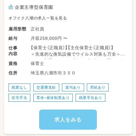
企業主導型保育園
オフイク八潮の求人一覧を見る
正社員
雇用形態
月収258,000円 〜
給与
【保育士（正職員）】【主任保育士（正職員）】
仕事
内容
＜先進的な換気設備でウイルス対策も万全＞
0・1・2歳児クラスいずれかの担当をお願いしま
保育士
資格
す。
埼玉県八潮市垳３５０
住所
■具体的には…
・お迎え、お見送りの対応
残業なし
交通費支給
賞与あり
昇給あり
・午睡チェック
住宅手当
育休・産休制度あり
残業手当あり
・連絡帳記入
・オムツ替え
・食事サポート など
求人をみる
―★保育方針は？
0～2歳は「自分でやりたい」意欲がおおいに伸