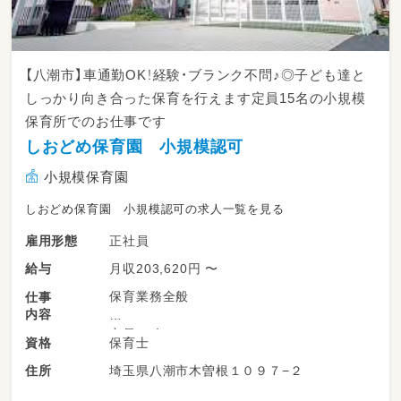
【八潮市】車通勤OK！経験・ブランク不問♪◎子ども達と
しっかり向き合った保育を行えます定員15名の小規模
保育所でのお仕事です
しおどめ保育園 小規模認可
小規模保育園
しおどめ保育園 小規模認可の求人一覧を見る
正社員
雇用形態
月収203,620円 〜
給与
保育業務全般
仕事
内容
定員15名
保育士
資格
0歳児 3名
埼玉県八潮市木曽根１０９７−２
住所
1歳児 6名
2歳児 6名