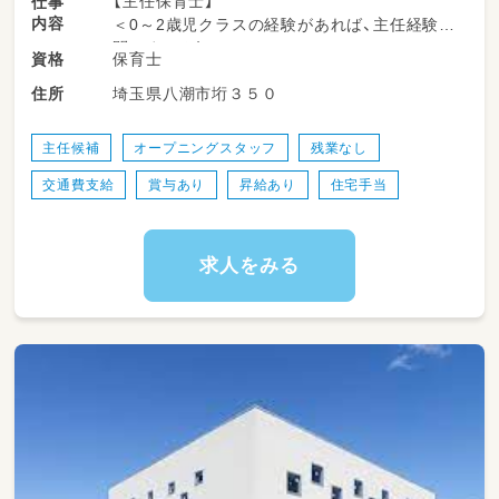
【主任保育士】
仕事
内容
＜0～2歳児クラスの経験があれば、主任経験は
問いません！＞
保育士
資格
正職員として、パート保育士のリーダー役をお
埼玉県八潮市垳３５０
住所
願いします。
■具体的には…
・保育士への知識技術の指導
主任候補
オープニングスタッフ
残業なし
・保育のカリキュラム、指導計画などの作成補
交通費支給
賞与あり
昇給あり
住宅手当
助、確認
・園行事の企画・運営
・お迎え、お見送りの対応
・午睡チェック
求人をみる
・連絡帳記入
・オムツ替え
・食事サポート など
【こちらは急募のお仕事です！】
【応募資格】
■保育士資格
■保育所での勤務経験（0～2歳）
※60歳以下の方（定年が60歳のため）