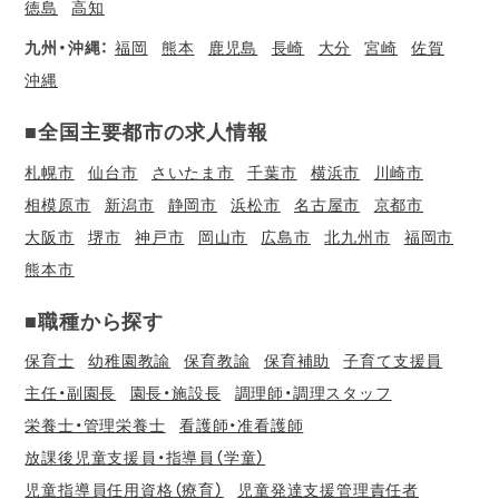
徳島
高知
九州・沖縄：
福岡
熊本
鹿児島
長崎
大分
宮崎
佐賀
沖縄
■全国主要都市の求人情報
札幌市
仙台市
さいたま市
千葉市
横浜市
川崎市
相模原市
新潟市
静岡市
浜松市
名古屋市
京都市
大阪市
堺市
神戸市
岡山市
広島市
北九州市
福岡市
熊本市
■職種から探す
保育士
幼稚園教諭
保育教諭
保育補助
子育て支援員
主任・副園長
園長・施設長
調理師・調理スタッフ
栄養士・管理栄養士
看護師・准看護師
放課後児童支援員・指導員（学童）
児童指導員任用資格（療育）
児童発達支援管理責任者