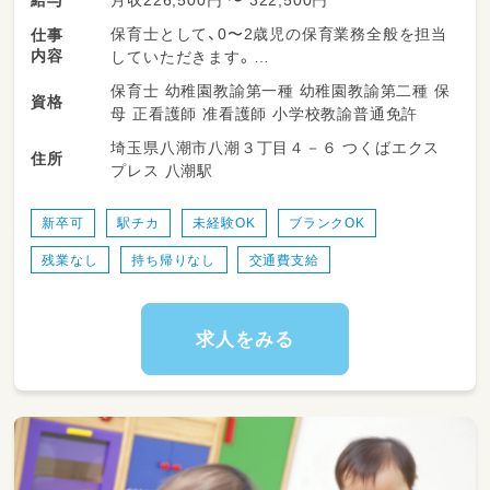
保育士として、0〜2歳児の保育業務全般を担当
仕事
内容
していただきます。
保育士 幼稚園教諭第一種 幼稚園教諭第二種 保
資格
具体的には、子どもたちの生活支援（食事・排泄・
母 正看護師 准看護師 小学校教諭普通免許
午睡など）や遊び・活動の見守り、発達に応じた
埼玉県八潮市八潮３丁目４－６ つくばエクス
関わりを通じて、安心して過ごせる環境をつく
住所
プレス 八潮駅
っていただきます。
また、連絡帳や日誌などの記録業務、年間計画・
新卒可
駅チカ
未経験OK
ブランクOK
月案・週案の作成にも携わっていただきますが、
残業なし
持ち帰りなし
交通費支給
園長・巡回マネージャー・本社保育士がサポート
する体制が整っているため、一人で抱え込むこ
とはありません。
求人をみる
ICT（スマートフォン・iPad等）を活用し、書類業
務の効率化を進めており、保育に集中できる環
境です。
保育に専念できるよう、研修制度や業務サポー
ト体制も充実しています。自治体研修は勤務時
間内に受講でき、社内研修も実践的な内容でス