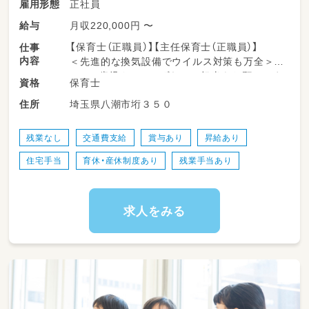
正社員
雇用形態
月収220,000円 〜
給与
【保育士（正職員）】【主任保育士（正職員）】
仕事
内容
＜先進的な換気設備でウイルス対策も万全＞
0・1・2歳児クラスいずれかの担当をお願いしま
保育士
資格
す。
埼玉県八潮市垳３５０
住所
■具体的には…
・お迎え、お見送りの対応
残業なし
交通費支給
賞与あり
昇給あり
・午睡チェック
住宅手当
育休・産休制度あり
残業手当あり
・連絡帳記入
・オムツ替え
・食事サポート など
求人をみる
―★保育方針は？
0～2歳は「自分でやりたい」意欲がおおいに伸
びる時期。
当園では、【自由保育】を保育方針としていま
す。モンテッソーリ思想を取り入れ子どもの自
主性が十分に発揮できる環境を整えています。