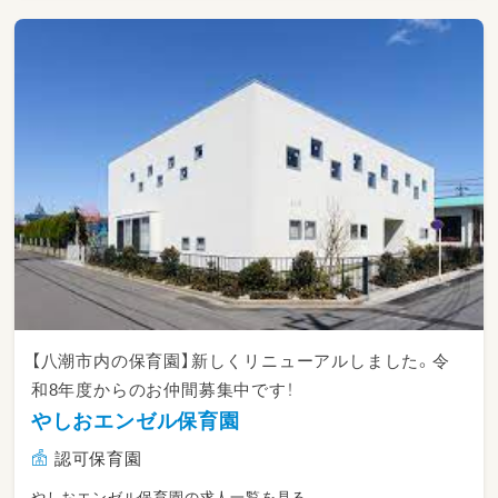
びる時期。
当園では、【自由保育】を保育方針としていま
す。モンテッソーリ思想を取り入れ子どもの自
主性が十分に発揮できる環境を整えています。
―★行事やイベントは？
平日に月1～2回、制作活動を予定しています。
（クリスマスツリーや母の日のプレゼントな
ど）。
保育スタッフを多めに配置しているため、準備
は時間外に持ち越すことはありません。子ども
たちが楽しむ姿を想像しながら、余裕を持って
準備できます。
―★主任へのキャリアアップも可能！
経験3～5年で主任保育士への昇給も可能です。
【八潮市内の保育園】新しくリニューアルしました。令
今は経験が浅いけれど、保育士としてキャリア
和8年度からのお仲間募集中です！
アップしたい！そんな方のご要望にもお応えで
やしおエンゼル保育園
きます。
認可保育園
やしおエンゼル保育園の求人一覧を見る