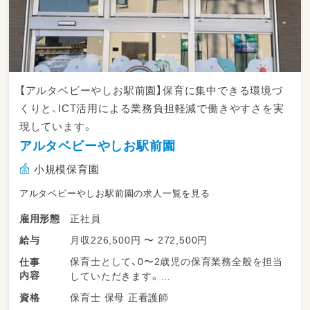
【アルタベビーやしお駅前園】保育に集中できる環境づ
くりと、ICT活用による業務負担軽減で働きやすさを実
現しています。
アルタベビーやしお駅前園
小規模保育園
アルタベビーやしお駅前園の求人一覧を見る
正社員
雇用形態
月収226,500円 〜 272,500円
給与
保育士として、0〜2歳児の保育業務全般を担当
仕事
内容
していただきます。
保育士 保母 正看護師
資格
具体的には、子どもたちの生活支援（食事・排泄・