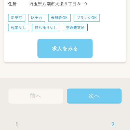
埼玉県八潮市大瀬６丁目８−９
住所
午睡など）や遊び・活動の見守り、発達に応じた
関わりを通じて、安心して過ごせる環境をつく
っていただきます。
新卒可
駅チカ
未経験OK
ブランクOK
残業なし
持ち帰りなし
交通費支給
また、連絡帳や日誌などの記録業務、年間計画・
月案・週案の作成にも携わっていただきますが、
園長・巡回マネージャー・本社保育士がサポート
する体制が整っているため、一人で抱え込むこ
求人をみる
とはありません。
ICT（スマートフォン・iPad等）を活用し、書類業
務の効率化を進めており、保育に集中できる環
境です。
保育に専念できるよう、研修制度や業務サポー
ト体制も充実しています。自治体研修は勤務時
前へ
次へ
間内に受講でき、社内研修も実践的な内容でス
キルアップを支援します。
また、残業削減の取り組みを徹底しており、持ち
帰り業務のない働き方を実現しています。
1
2