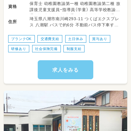
保育士 幼稚園教諭第一種 幼稚園教諭第二種 放
資格
課後児童支援員・指導員（学童） 高等学校教諭普
通免許 中学校教諭普通免許 小学校教諭普通免
埼玉県八潮市南川崎293-11 つくばエクスプレ
住所
許 普通自動車運転免許
ス 八潮駅 バスで約6分 不動前バス停下車すぐ
そば
ブランクOK
交通費支給
土日休み
賞与あり
研修あり
社会保険完備
制服支給
求人をみる