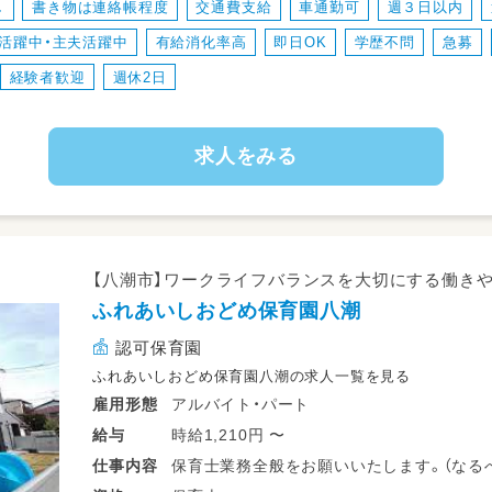
し
書き物は連絡帳程度
交通費支給
車通勤可
週３日以内
・保育記録の記入
活躍中・主夫活躍中
有給消化率高
即日OK
学歴不問
急募
・保護者対応
など
経験者歓迎
週休2日
求人をみる
【八潮市】ワークライフバランスを大切にする働き
ふれあいしおどめ保育園八潮
認可保育園
ふれあいしおどめ保育園八潮の求人一覧を見る
アルバイト・パート
雇用形態
時給1,210円 〜
給与
保育士業務全般をお願いいたします。（なる
仕事
内容