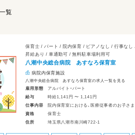
一覧
保育士 / パート / 院内保育 / ピアノなし / 行事なし /
昇給あり / 車通勤可 / 無料駐車場利用可
八潮中央総合病院 あすなろ保育室
病院内保育施設
八潮中央総合病院 あすなろ保育室の求人一覧を見る
アルバイト・パート
雇用形態
時給1,141円 〜 1,141円
給与
院内保育室における、医療従事者のお子さま
仕事
内容
保育士
資格
・登園、降園時の子どもの受け入れ、見送り
埼玉県八潮市南川崎722-1
住所
・子どもたちの見守り（室内での遊びや散歩
・食事やトイレ、着替えなどの世話