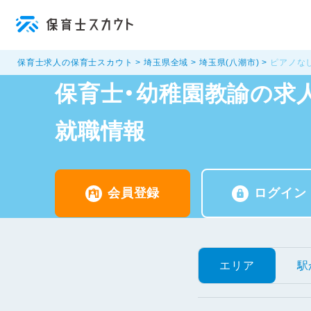
保育士求人の保育士スカウト
埼玉県全域
埼玉県(八潮市)
ピアノな
保育士・幼稚園教諭の求人
就職情報
会員登録
ログイン
エリア
駅