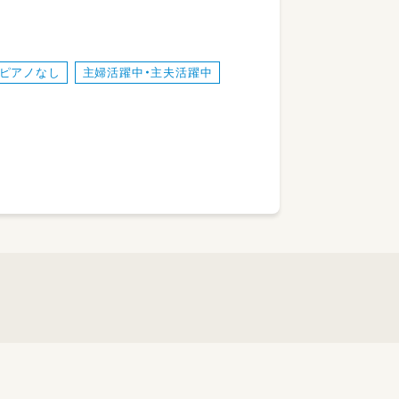
、オムツ交換、着替え等）
ピアノなし
主婦活躍中・主夫活躍中