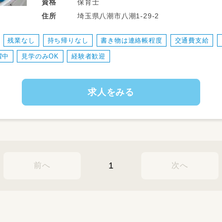
体制を整えています。）
保育士
資格
・保育業務 （遊び、活動中の子どもの見守り
埼玉県八潮市八潮1-29-2
住所
・掃除、玩具の消毒
・製作活動や行事等の準備
残業なし
持ち帰りなし
書き物は連絡帳程度
交通費支給
躍中
見学のみOK
経験者歓迎
求人をみる
1
前へ
次へ