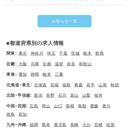
お知らせ一覧
■都道府県別の求人情報
関東：
東京
神奈川
埼玉
千葉
茨城
栃木
群馬
近畿：
大阪
兵庫
京都
滋賀
奈良
和歌山
東海：
愛知
静岡
岐阜
三重
北海道・東北：
北海道
宮城
福島
青森
岩手
山形
秋田
北陸・甲信越：
新潟
長野
石川
富山
山梨
福井
中国・四国：
広島
岡山
山口
島根
鳥取
愛媛
香川
徳島
高知
九州・沖縄：
福岡
熊本
鹿児島
長崎
大分
宮崎
佐賀