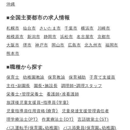
沖縄
■全国主要都市の求人情報
札幌市
仙台市
さいたま市
千葉市
横浜市
川崎市
相模原市
新潟市
静岡市
浜松市
名古屋市
京都市
大阪市
堺市
神戸市
岡山市
広島市
北九州市
福岡市
熊本市
■職種から探す
保育士
幼稚園教諭
保育教諭
保育補助
子育て支援員
主任・副園長
園長・施設長
調理師・調理スタッフ
栄養士・管理栄養士
看護師・准看護師
放課後児童支援員・指導員（学童）
児童指導員任用資格（療育）
児童発達支援管理責任者
理学療法士（PT）
作業療法士（OT）
言語聴覚士（ST)
バス運転手(保育園、幼稚園)
バス添乗員(保育園、幼稚園)