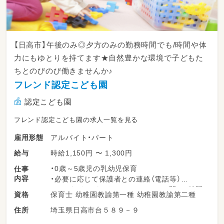
【日高市】午後のみ◎夕方のみの勤務時間でも/時間や体
力にもゆとりを持てます★自然豊かな環境で子どもた
ちとのびのび働きませんか♪
フレンド認定こども園
認定こども園
フレンド認定こども園の求人一覧を見る
アルバイト・パート
雇用形態
時給1,150円 〜 1,300円
給与
・0歳～5歳児の乳幼児保育
仕事
内容
・必要に応じて保護者との連絡（電話等）
・フルタイムパート(7：30～18：30の間で8時間
保育士 幼稚園教諭第一種 幼稚園教諭第二種
資格
勤務1時間休憩 週5回)
埼玉県日高市台５８９－９
住所
・午前の時間帯（8：00～13：00）
・午後の時間帯（13：00～18：00）