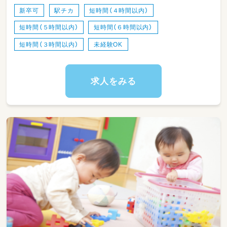
・朝の時間帯（7：30～9：30）
新卒可
駅チカ
短時間（４時間以内）
・夕方の時間帯(16：30～18：30)
短時間（５時間以内）
短時間（６時間以内）
・土曜日（7：30～16：30）土曜のみ週1回勤務歓
迎します
短時間（３時間以内）
未経験OK
☆いずれの勤務形態でも、7：30～8：30・17：30
～18：30の時間帯は時給が100円UPします☆
求人をみる