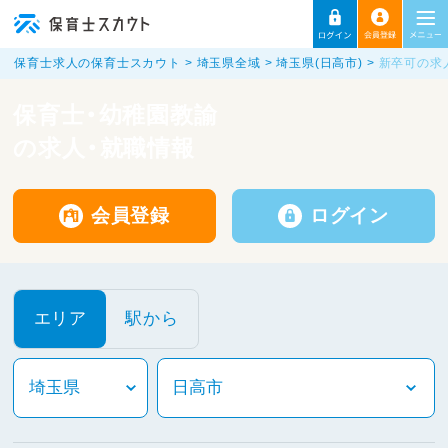
保育士求人の保育士スカウト
埼玉県全域
埼玉県(日高市)
新卒可の求
保育士・幼稚園教諭
の求人・就職情報
会員登録
ログイン
エリア
駅から