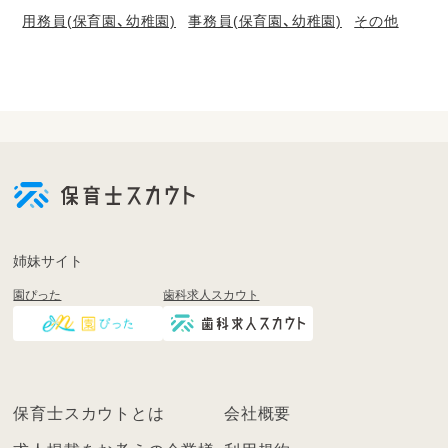
用務員(保育園、幼稚園)
事務員(保育園、幼稚園)
その他
会
員
登
録
も
姉妹サイト
し
園ぴった
歯科求人スカウト
く
は
ロ
グ
イ
保育士スカウトとは
会社概要
ン
を