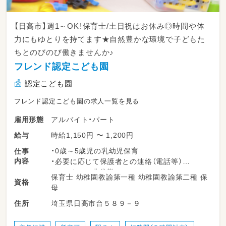
【日高市】週1～OK！保育士/土日祝はお休み◎時間や体
力にもゆとりを持てます★自然豊かな環境で子どもた
ちとのびのび働きませんか♪
フレンド認定こども園
認定こども園
フレンド認定こども園の求人一覧を見る
アルバイト・パート
雇用形態
時給1,150円 〜 1,200円
給与
・0歳～5歳児の乳幼児保育
仕事
内容
・必要に応じて保護者との連絡（電話等）
・フルタイム非常勤
保育士 幼稚園教諭第一種 幼稚園教諭第二種 保
資格
・午後～夕方の時間帯（14：00～18：30）
母
・朝の時間帯（7：30～9：30）
埼玉県日高市台５８９－９
住所