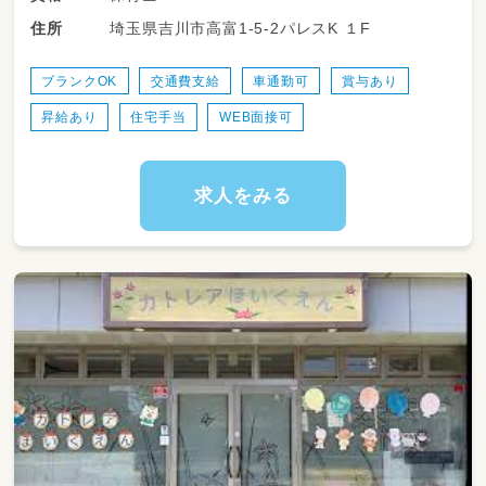
7:00 開園
埼玉県吉川市高富1-5-2パレスK １F
住所
8:00 順次登園・視診 登園後は自由遊び・朝食
9:30 おむつ交換 おむつが汚れたらその都度こ
まめに交換。
ブランクOK
交通費支給
車通勤可
賞与あり
10:00 朝の会
昇給あり
住宅手当
WEB面接可
【午前の活動】 活動はお散歩・おもちゃ・季節行
事・制作など
11:00 給食準備 手洗い・うがい・おトイレなど
求人をみる
11:30 給食
12:00 お昼寝 おトイレ・おむつ交換・歯磨き・手
洗い
15:00 おやつ おやつの前におトイレへ
15:30 自由遊び
【以降順次お迎え】※随時おむつ交換＆トイレ
17:00 トイレ・水分補給
17:30 お帰りの会
18:30 通常保育終了