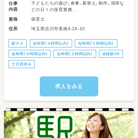
子どもたちの遊び、食事、着替え、制作、清掃な
仕事
内容
どの日々の保育業務
担任の補助です未経験やブランクのある方も安
保育士
資格
心して下さい★
埼玉県吉川市美南4-26-32
住所
難しい書類はありません☆
駅チカ
短時間（４時間以内）
短時間（５時間以内）
短時間（６時間以内）
短時間（３時間以内）
未経験OK
土日祝休み
求人をみる