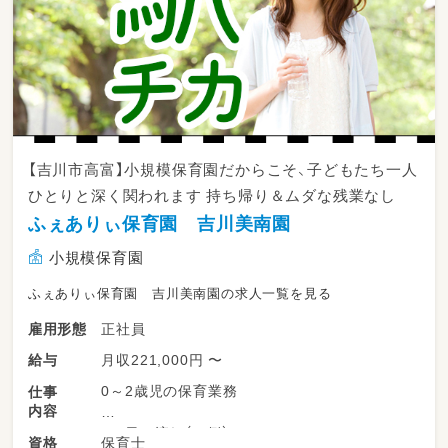
【吉川市高富】小規模保育園だからこそ、子どもたち一人
ひとりと深く関われます 持ち帰り＆ムダな残業なし
ふぇありぃ保育園 吉川美南園
小規模保育園
ふぇありぃ保育園 吉川美南園の求人一覧を見る
正社員
雇用形態
月収221,000円 〜
給与
0～2歳児の保育業務
仕事
内容
＜1日の流れ（一例）＞
保育士
資格