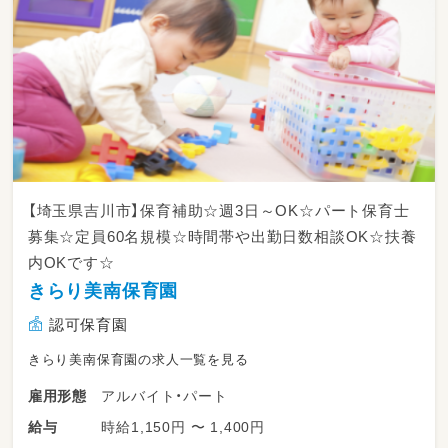
しょう！
≪入職にあたり使用できる可能性がある制度あ
り≫
・お子さまがいる方
【埼玉県保育所復帰支援貸付】・・・お子さまの
保育園保育料の半額貸付
（2年間従事で返済不要）
・1年以上ブランクのある方
【埼玉県吉川市】保育補助☆週3日～OK☆パート保育士
【埼玉県保育士就職準備金貸付】・・・最大40万
募集☆定員60名規模☆時間帯や出勤日数相談OK☆扶養
円貸付
内OKです☆
（2年間従事で返済不要）
きらり美南保育園
≪入職日は相談可≫
認可保育園
あなたの都合を最大限考慮します。まずはお気
軽にお問い合わせください。
きらり美南保育園の求人一覧を見る
※正職員（正社員）採用
アルバイト・パート
雇用形態
時給1,150円 〜 1,400円
給与