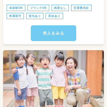
ど、外部講師を招いて体操教室などを取り入れ
ています。
未経験OK
ブランクOK
残業なし
交通費支給
●ICT化で効率アップ！
車通勤可
賞与あり
昇給あり
負担の大きい事務作業はICTシステムを導入し
ています。
保育の業務に専念できる環境を整えます！
●チームワークで得意を活かす！
求人をみる
フォローし合う体制を整えていく方針です。
なので、ピアノや制作物が苦手でも大丈夫。
先生たちも1人ひとりの得意を活かしていきま
しょう！
≪入職にあたり使用できる可能性がある制度あ
り≫
・お子さまがいる方
【埼玉県保育所復帰支援貸付】・・・お子さまの
保育園保育料の半額貸付
（2年間従事で返済不要）
・1年以上ブランクのある方
【埼玉県保育士就職準備金貸付】・・・最大40万
円貸付