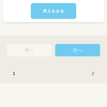
事・制作など
11:00 給食準備 手洗い・うがい・おトイレなど
求人をみる
11:30 給食
12:00 お昼寝 おトイレ・おむつ交換・歯磨き・手
洗い
15:00 おやつ おやつの前におトイレへ
15:30 自由遊び
【以降順次お迎え】※随時おむつ交換＆トイレ
前へ
次へ
17:00 トイレ・水分補給
17:30 お帰りの会
18:30 通常保育終了
1
2