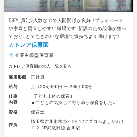
【正社員】少人数なので人間関係が良好 ！プライベート
や家庭と両立しやすい職場です！新設のため設備が整っ
ており、とてもきれいな環境で気持ちよく働けます！
カトレア保育園
企業主導型保育園
カトレア保育園の求人一覧を見る
正社員
雇用形態
月収205,000円 〜 235,000円
給与
「子ども主体の保育」
仕事
内容
★こどもの気持ちに寄り添う保育をしたい
★大人も子どもも同じ立場で生活できる場所で
保育士
資格
ありたい
埼玉県吉川市木売2-19-12アズコムよしかわ１
★みんなが楽しく生活できる場所でありたい
住所
０２ JR武蔵野線 吉川駅
【定員12名】
・乳幼児の保育