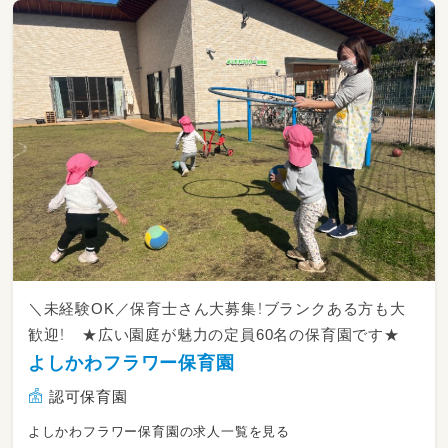
15:00 おやつ おやつの前におトイレへ
15:30 自由遊び
【以降順次お迎え】※随時おむつ交換＆トイレ
17:00 トイレ・水分補給
17:30 お帰りの会
18:30 通常保育終了
＼未経験OK／保育士さん大募集！ブランクある方も大
歓迎！ ★広い園庭が魅力の定員60名の保育園です★
よしかわフラワー保育園
認可保育園
よしかわフラワー保育園の求人一覧を見る