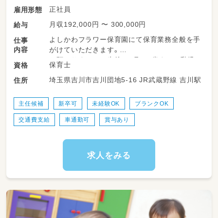
正社員
雇用形態
月収192,000円 〜 300,000円
給与
よしかわフラワー保育園にて保育業務全般を手
仕事
内容
がけていただきます。
お預かりするのは生後6ヶ月～5歳までの乳児・
保育士
資格
幼児で、定員60名です。
埼玉県吉川市吉川団地5-16 JR武蔵野線 吉川駅
住所
【当園の特長】
●専任講師による教室開催！
主任候補
新卒可
未経験OK
ブランクOK
音楽やリトミック教室、英語教室、体操教室な
交通費支給
車通勤可
賞与あり
ど、外部講師を招いて体操教室などを取り入れ
ています。
●ICT化で効率アップ！
負担の大きい事務作業はICTシステムを導入し
求人をみる
ています。
保育の業務に専念できる環境を整えます！
●チームワークで得意を活かす！
フォローし合う体制を整えていく方針です。
なので、ピアノや制作物が苦手でも大丈夫。
先生たちも1人ひとりの得意を活かしていきま