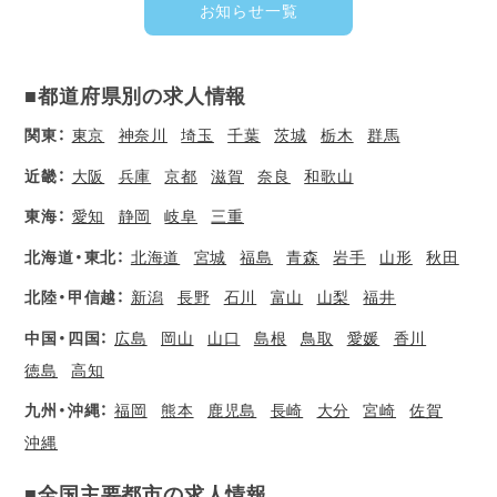
お知らせ一覧
■都道府県別の求人情報
関東：
東京
神奈川
埼玉
千葉
茨城
栃木
群馬
近畿：
大阪
兵庫
京都
滋賀
奈良
和歌山
東海：
愛知
静岡
岐阜
三重
北海道・東北：
北海道
宮城
福島
青森
岩手
山形
秋田
北陸・甲信越：
新潟
長野
石川
富山
山梨
福井
中国・四国：
広島
岡山
山口
島根
鳥取
愛媛
香川
徳島
高知
九州・沖縄：
福岡
熊本
鹿児島
長崎
大分
宮崎
佐賀
沖縄
■全国主要都市の求人情報