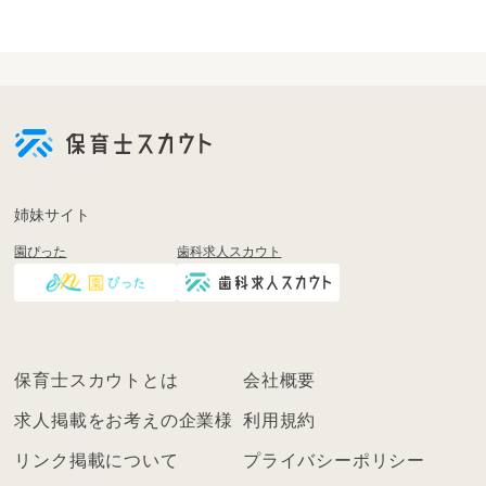
会
員
登
録
も
姉妹サイト
し
園ぴった
歯科求人スカウト
く
は
ロ
グ
イ
保育士スカウトとは
会社概要
ン
を
求人掲載をお考えの企業様
利用規約
し
リンク掲載について
プライバシーポリシー
て