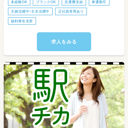
・従事すべき業務の変更の範囲なし
未経験OK
ブランクOK
交通費支給
車通勤可
・就業場所の変更の範囲なし
主婦活躍中・主夫活躍中
正社員登用あり
・雇用契約期間1年
福利厚生充実
更新上限：なし
更新条件：勤務態度に問題なければ自動更新
求人をみる