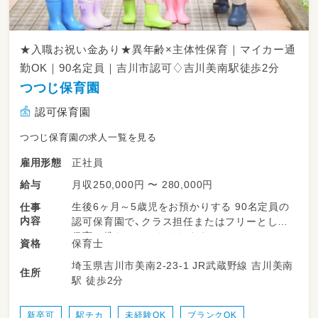
（2年間従事で返済不要）
≪入職日は相談可≫
★入職お祝い金あり★異年齢×主体性保育｜マイカー通
現在、勤務されている方は、あなたの都合を最大
勤OK｜90名定員｜吉川市認可♢吉川美南駅徒歩2分
限考慮します。
つつじ保育園
まずはお気軽にお問い合わせください。
認可保育園
つつじ保育園の求人一覧を見る
正社員
雇用形態
月収250,000円 〜 280,000円
給与
生後6ヶ月～5歳児をお預かりする 90名定員の
仕事
内容
認可保育園で、クラス担任またはフリーとして
保育に携わっていだたきます。
保育士
資格
※複数担任制です
埼玉県吉川市美南2-23-1 JR武蔵野線 吉川美南
住所
駅 徒歩2分
★ 具体的な業務例
・日常の保育、各種行事の企画・準備・運営
・保育記録、配布物、資料の作成
新卒可
駅チカ
未経験OK
ブランクOK