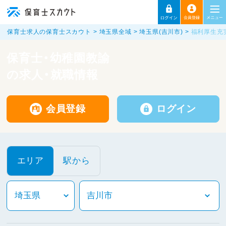
保育士求人の保育士スカウト
埼玉県全域
埼玉県(吉川市)
福利厚生充
保育士・幼稚園教諭
の求人・就職情報
会員登録
ログイン
エリア
駅から