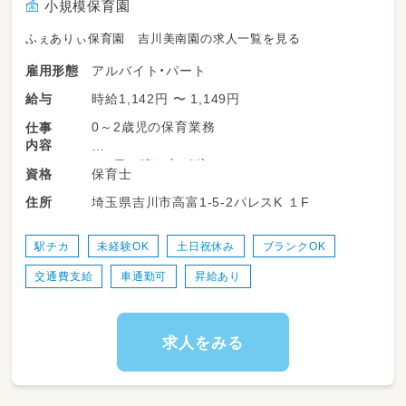
小規模保育園
ふぇありぃ保育園 吉川美南園の求人一覧を見る
アルバイト・パート
雇用形態
時給1,142円 〜 1,149円
給与
0～2歳児の保育業務
仕事
内容
＜1日の流れ（一例）＞
保育士
資格
7:00 開園
埼玉県吉川市高富1-5-2パレスK １F
住所
8:00 順次登園・視診 登園後は自由遊び・朝食
9:30 おむつ交換 おむつが汚れたらその都度こ
まめに交換。
駅チカ
未経験OK
土日祝休み
ブランクOK
10:00 朝の会
交通費支給
車通勤可
昇給あり
【午前の活動】 活動はお散歩・おもちゃ・季節行
事・制作など
11:00 給食準備 手洗い・うがい・おトイレなど
求人をみる
11:30 給食
12:00 お昼寝 おトイレ・おむつ交換・歯磨き・手
洗い