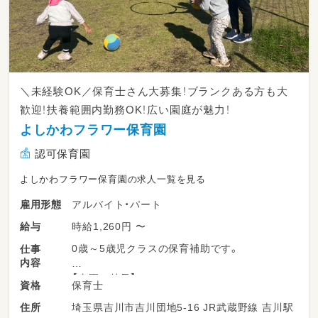
＼未経験OK／保育士さん大募集！ブランクある方も大
歓迎！扶養範囲内勤務OK！広い園庭が魅力！
よしかわフラワー保育園
認可保育園
よしかわフラワー保育園の求人一覧を見る
アルバイト・パート
雇用形態
時給1,260円 〜
給与
0歳～5歳児クラスの保育補助です。
仕事
内容
【当園の特長】
保育士
資格
●専任講師による教室開催！
埼玉県吉川市吉川団地5-16 JR武蔵野線 吉川駅
住所
音楽やリトミック教室、英語教室、体操教室な