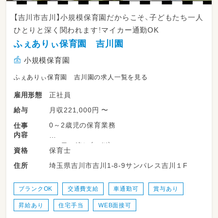
【吉川市吉川】小規模保育園だからこそ、子どもたち一人
ひとりと深く関われます！マイカー通勤OK
ふぇありぃ保育園 吉川園
小規模保育園
ふぇありぃ保育園 吉川園の求人一覧を見る
正社員
雇用形態
月収221,000円 〜
給与
0～2歳児の保育業務
仕事
内容
＜1日の流れ（一例）＞
保育士
資格
7:00 開園
埼玉県吉川市吉川1-8-9サンパレス吉川１F
住所
8:00 順次登園・視診 登園後は自由遊び・朝食
9:30 おむつ交換 おむつが汚れたらその都度こ
まめに交換。
ブランクOK
交通費支給
車通勤可
賞与あり
10:00 朝の会
昇給あり
住宅手当
WEB面接可
【午前の活動】 活動はお散歩・おもちゃ・季節行