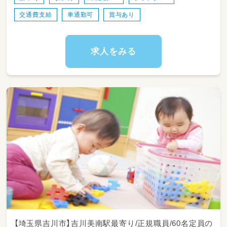
・保護者対応 など
交通費支給
車通勤可
賞与あり
★1日の流れ
7：00～ ／登園開始
10：00～／自由遊び（体操、絵本、公園へのお出
求人をみる
かけなど）
11：30～／昼食（自社調理）
13：00～／午睡
15：00～／おやつタイム
～19：00／お迎え
★年間行事
春／入園式、遠足
夏／プール、七夕
秋／運動会、ハロウィン、遠足
冬／お遊戯会、クリスマス会、節分、ひな祭り、
卒園式
【埼玉県吉川市】吉川美南駅最寄り/正規職員/60名定員の