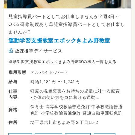
児童指導員パートとしてお仕事しませんか？週3日～
OK☆研修制度あり◎児童指導員パートとしてお仕事し
ませんか？
運動学習支援教室エポックきよみ野教室
放課後等デイサービス
運動学習支援教室エポックきよみ野教室の求人一覧を見る
アルバイト・パート
雇用形態
時給1,181円 〜 1,241円
給与
軽度の発達障害をお持ちの児童に対する療育
仕事
内容
・身体の使い方を身に着ける運動
・宿題等の学習サポート
保育士 高等学校教諭普通免許 中学校教諭普通
資格
・療育プログラムの指導
免許 小学校教諭普通免許 普通自動車運転免許
埼玉県吉川市きよみ野２丁目15-2
住所
学校や自宅への送迎