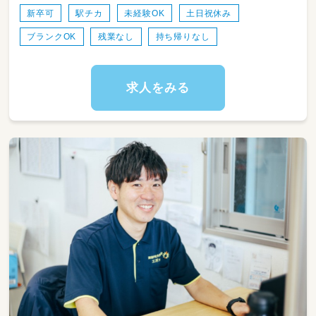
・子どもの身の回りのお世話
新卒可
駅チカ
未経験OK
土日祝休み
・基本的な生活習慣を身につけさせるサポート
ブランクOK
残業なし
持ち帰りなし
・お散歩、歌、手遊び、ねかしつけ
・保育室掃除
・おもちゃの消毒
・制作
求人をみる
・書類全般