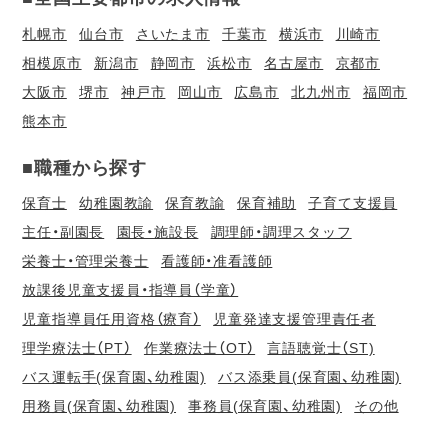
札幌市
仙台市
さいたま市
千葉市
横浜市
川崎市
相模原市
新潟市
静岡市
浜松市
名古屋市
京都市
大阪市
堺市
神戸市
岡山市
広島市
北九州市
福岡市
熊本市
■職種から探す
保育士
幼稚園教諭
保育教諭
保育補助
子育て支援員
主任・副園長
園長・施設長
調理師・調理スタッフ
栄養士・管理栄養士
看護師・准看護師
放課後児童支援員・指導員（学童）
児童指導員任用資格（療育）
児童発達支援管理責任者
理学療法士（PT）
作業療法士（OT）
言語聴覚士（ST)
バス運転手(保育園、幼稚園)
バス添乗員(保育園、幼稚園)
用務員(保育園、幼稚園)
事務員(保育園、幼稚園)
その他