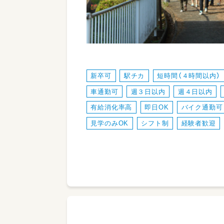
新卒可
駅チカ
短時間（４時間以内）
車通勤可
週３日以内
週４日以内
有給消化率高
即日OK
バイク通勤可
見学のみOK
シフト制
経験者歓迎