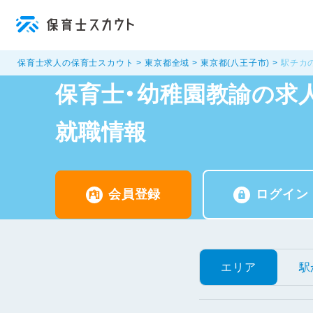
保育士求人の保育士スカウト
東京都全域
東京都(八王子市)
駅チカ
保育士・幼稚園教諭の求人
就職情報
会員登録
ログイン
エリア
駅