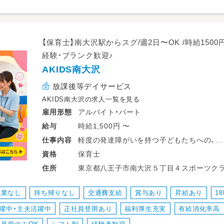
【保育士】南大沢駅からスグ/週2日〜OK /時給1500円
経験・ブランク歓迎♪
AKIDS南大沢
放課後等デイサービス
AKIDS南大沢の求人一覧を見る
アルバイト・パート
雇用形態
時給1,500円 〜
給与
軽度の発達障がいを持つ子どもたちへの、
仕事
内容
体育をベースとした個別運動支援（療育）を
保育士
資格
子ども一人ひとりにじっくり向き合える環
東京都八王子市南大沢５丁目４スポーツクラ
住所
・登園時の温かいお出迎えと降園時の見送り
内 京王相模原線 南大沢駅
・専門医監修のプログラムに沿った運動サポート
残業なし
持ち帰りなし
交通費支給
賞与あり
昇給あり
1
・子どもたちの安全な見守りと、やる気を引
躍中・主夫活躍中
正社員登用あり
福利厚生充実
有給消化率高
・お部屋の掃除や、使用する運動器具・おも
・主活動の準備や片付けなどのサポート