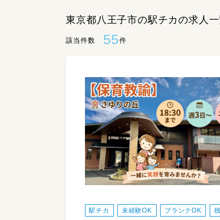
東京都八王子市の駅チカの求人一
55
該当件数
件
駅チカ
未経験OK
ブランクOK