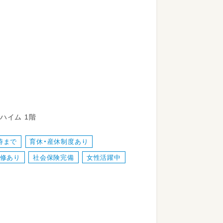
務全般をお願いします。
ハイム 1階
、盛り付け
イベントの企画・実施
8時まで
育休・産休制度あり
整備
修あり
社会保険完備
女性活躍中
近く
接聞けるのがやりがいです！