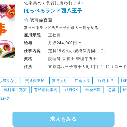
化率高め / 食育に携われます♪
ほっぺるランド西八王子
認可保育園
ほっぺるランド西八王子の求人一覧を見る
正社員
雇用形態
月収244,000円 〜
給与
定員19名の小規模保育園にて、
仕事
内容
子どもたちの成長を食から支える調理業
調理師 栄養士 管理栄養士
資格
東京都八王子市千人町1丁目1-11Ｊロード
住所
園児および職員向けの給食・おやつの調理
子どもたちが食に興味を持てるような食育
ち帰りなし
交通費支給
賞与あり
昇給あり
17時まで
1
調理室内の清掃や器具の消毒などの環境
福利厚生充実
有給消化率高
即日OK
学歴不問
急募
研
※献立作成業務はありません！
祝休み
※調理業務中心となります＊
求人をみる
★小規模園なので、子どもたちとの距離が
「今日のお給食おいしかった！」の声を直