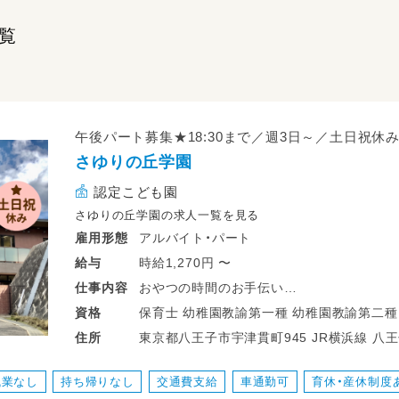
覧
午後パート募集★18:30まで／週3日～／土日祝休
さゆりの丘学園
認定こども園
さゆりの丘学園の求人一覧を見る
アルバイト・パート
雇用形態
時給1,270円 〜
給与
おやつの時間のお手伝い
仕事
内容
楽しいおやつの時間の準備
保育士 幼稚園教諭第一種 幼稚園教諭第二種
資格
夕方の室内遊びの見守り
東京都八王子市宇津貫町945 JR横浜線 八王子みなみ野駅 横浜線八王子みなみ野駅
住所
お迎えに来た保護者の方へ
より徒歩5分
環境整備・お片付け
残業なし
持ち帰りなし
交通費支給
車通勤可
育休・産休制度