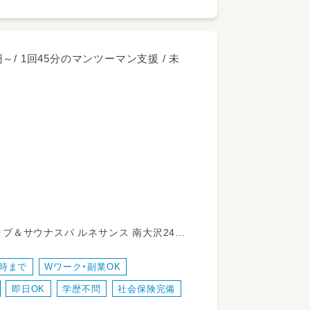
～/ 1回45分のマンツーマン支援 / 未
お任せします。
境です。
ブ＆サウナスパ ルネサンス 南大沢24店
（1回45分、1日3〜4回担当）
8時まで
Wワーク・副業OK
き出すお声かけ
即日OK
学歴不問
社会保険完備
ちゃの消毒などの環境整備