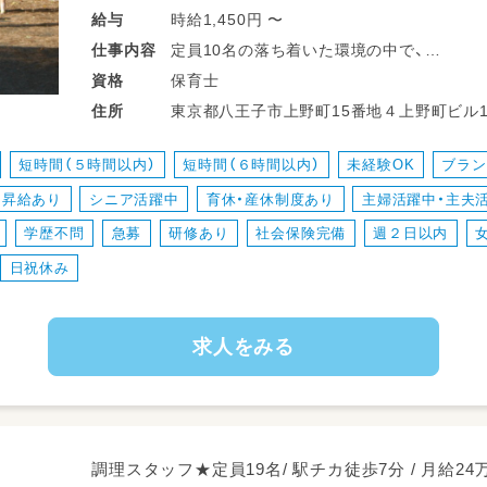
時給1,450円 〜
給与
定員10名の落ち着いた環境の中で、
仕事
内容
子どもたちの成長をサポートするお仕事で
保育士
資格
住所
【具体的な業務内容】
・登園、降園時の子どもたちのあたたかいお
短時間（５時間以内）
短時間（６時間以内）
未経験OK
ブラン
・1日を通して行われる集団活動や個別支援
昇給あり
シニア活躍中
育休・産休制度あり
主婦活躍中・主夫
・子どもたちの興味や個性に合わせたプログ
・手洗いやうがい、水分補給、トイレなどの
学歴不問
急募
研修あり
社会保険完備
週２日以内
・お部屋の掃除やおもちゃの消毒など、安心
日祝休み
・専用車での送迎業務（AT限定可）
・正職員さんのサポートや、活動の準備・お
求人をみる
未経験の方・ブランクのある方も
周囲のスタッフがしっかりフォローしますの
調理スタッフ★定員19名/ 駅チカ徒歩7分 / 月給24万