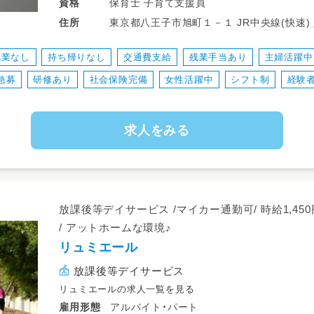
小規模な事業所内保育園での保育士サポー
保育士 子育て支援員
資格
子どもたちの着替えや食事のお手伝い、園内
東京都八王子市旭町１－１ JR中央線(快速) 八王子駅 ＪＲ中央線、横浜線、相模線、川
住所
越線、八高線 八王子駅 中央改札より徒歩
残業なし
持ち帰りなし
交通費支給
残業手当あり
主婦活躍中
急募
研修あり
社会保険完備
女性活躍中
シフト制
経験
求人をみる
放課後等デイサービス /マイカー通勤可/ 時給1,450円
/ アットホームな環境♪
リュミエール
放課後等デイサービス
リュミエールの求人一覧を見る
アルバイト・パート
雇用形態