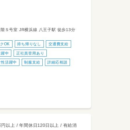
す✨
東京都八王子市上野町15番地４上野町ビル1階Ｓ号室 JR横浜線 八王子駅 徒歩13分
出迎え、お見送り
クOK
持ち帰りなし
交通費支給
のサポート
活躍中
正社員登用あり
ラムの実施
日常生活のサポート
女性活躍中
制服支給
詳細応相談
安全な環境づくり
片付け
で安心してくださいね！
円以上 / 年間休日120日以上 / 有給消