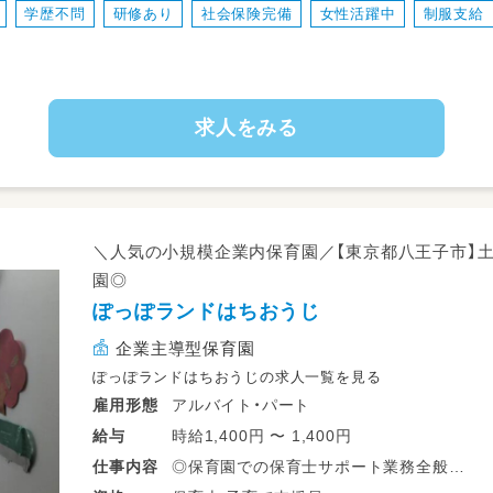
学歴不問
研修あり
社会保険完備
女性活躍中
制服支給
求人をみる
＼人気の小規模企業内保育園／【東京都八王子市】
園◎
ぽっぽランドはちおうじ
企業主導型保育園
ぽっぽランドはちおうじの求人一覧を見る
アルバイト・パート
雇用形態
時給1,400円 〜 1,400円
給与
◎保育園での保育士サポート業務全般
仕事
内容