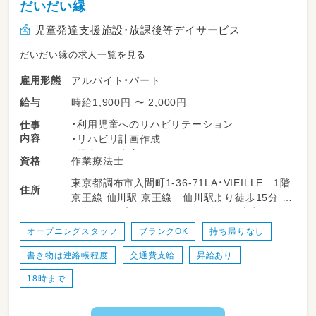
だいだい縁
児童発達支援施設・放課後等デイサービス
だいだい縁の求人一覧を見る
アルバイト・パート
雇用形態
時給1,900円 〜 2,000円
給与
・利用児童へのリハビリテーション
仕事
内容
・リハビリ計画作成
・児童への療育サポート
作業療法士
資格
・日常生活支援（食事介助やトイレ介助など）
東京都調布市入間町1-36-71LA・VIEILLE 1階
・送迎業務（添乗）
住所
京王線 仙川駅 京王線 仙川駅より徒歩15分 小
・会議への参加
田急バス 入間町１丁目バス停より徒歩１分
・その他事業に関わる業務（室内の清掃や事務作
業）
オープニングスタッフ
ブランクOK
持ち帰りなし
・他事業所への転勤や応援等はありません
書き物は連絡帳程度
交通費支給
昇給あり
※勤務時間によって、残業が発生しないよう
に業務量・内容は調整いたします
18時まで