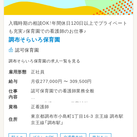
入職時期の相談OK！年間休日120日以上でプライベート
も充実♪保育園での看護師のお仕事♪
調布そらいろ保育園
認可保育園
調布そらいろ保育園の求人一覧を見る
正社員
雇用形態
月収277,000円 〜 309,500円
給与
認可保育園での看護師業務全般
仕事
内容
・0～5歳児クラスの保育補助
正看護師
資格
・園児の健康管理（各クラスの巡回）
東京都調布市小島町1丁目16-3 京王線 調布駅
・園全体の衛生管理
住所
京王線「調布駅」
・急な体調不良やケガなどの対応（応急手当な
ど）
・けが発生時の病院への付き添い