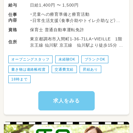
日給1,400円 〜 1,500円
給与
・児童への療育準備と療育活動
仕事
内容
・日常生活支援（食事介助やトイレ介助など）
・送迎業務（添乗・運転）
保育士 普通自動車運転免許
資格
・会議への参加
東京都調布市入間町1-36-71LA・VIEILLE 1階
・その他事業に関わる業務（室内の清掃や事務作
住所
京王線 仙川駅 京王線 仙川駅より徒歩15分 小
業）
田急バス 入間町１丁目バス停より徒歩１分
・他事業所への転勤や応援等はありません
※仕事内容は、勤務時間に合わせて、残業がな
オープニングスタッフ
未経験OK
ブランクOK
いように調整いたします
書き物は連絡帳程度
交通費支給
昇給あり
18時まで
求人をみる