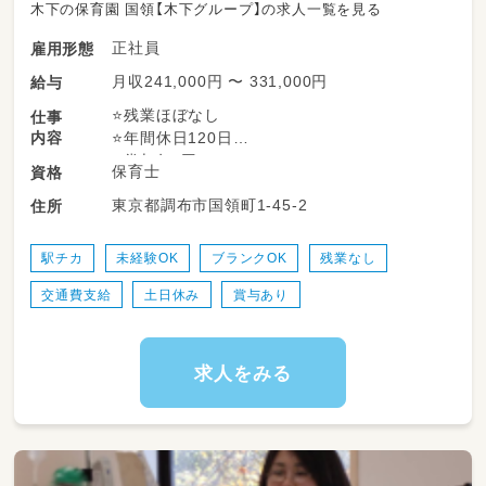
木下の保育園 国領【木下グループ】の求人一覧を見る
正社員
雇用形態
月収241,000円 〜 331,000円
給与
⭐残業ほぼなし
仕事
内容
⭐年間休日120日
⭐賞与年2回
保育士
資格
⭐家賃5000円～/月の社宅利用可
東京都調布市国領町1-45-2
住所
⭐人間関係の良好な職場◎
＜仕事内容＞
駅チカ
未経験OK
ブランクOK
残業なし
朝の活動からお散歩、給食、
交通費支給
土日休み
賞与あり
お昼寝・おやつの見守りなど、
日々の保育業務を中心に
行事やイベントの企画・実行などの
園内業務もお願いします。
求人をみる
━━━◆◇◆━━━━━━━━━━━━━━
▼イベント例
・お誕生日会