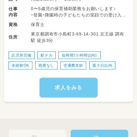
0〜5歳児の保育補助業務をお願いします♪
仕事
内容
・登園・降園時の子どもたちの笑顔での受け入れ
や見送り
保育士
資格
・室内・園庭での遊びやお散歩時の安全な見守り
東京都調布市小島町3-69-14-301 京王線 調布
・トイレの付き添いや着替え、食事のお手伝いお
住所
駅 徒歩3分
昼寝（コット）の準備や、優しく寝かしつけるサ
ポート
・お部屋の簡単なお掃除やおもちゃの消毒など
託児所完備
駅チカ
短時間（５時間以内）
環境整備
未経験OK
残業なし
交通費支給
週３日以内
・正職員の保育士さんの活動準備や片付けのサ
ポート
※書類作成や難しいピアノ伴奏などは基本あり
ませんので、子どもたちとじっくり関わること
求人をみる
に専念できます◎