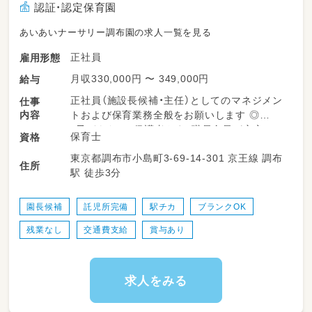
認証・認定保育園
あいあいナーサリー調布園の求人一覧を見る
正社員
雇用形態
月収330,000円 〜 349,000円
給与
正社員（施設長候補・主任）としてのマネジメン
仕事
内容
トおよび保育業務全般をお願いします ◎
・子どもたち、保護者さま、職員全員が安心して
保育士
資格
過ごせる園内環境づくり
東京都調布市小島町3-69-14-301 京王線 調布
・保育士の育成指導および人事対応サポート 園
住所
駅 徒歩3分
舎の設備管理や安全衛生チェック
・園長会への出席や、他園・行政機関との連携・交
流業務
園長候補
託児所完備
駅チカ
ブランクOK
・保護者さまからの相談対応、園見学・入園案内
残業なし
交通費支給
賞与あり
の対応
・日々のクラス運営や保育補助等のサポート
求人をみる