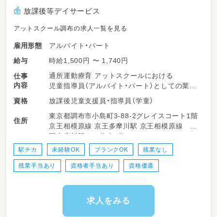
放課後等デイサービス
アットスクール調布の求人一覧を見る
アルバイト・パート
雇用形態
時給1,500円 〜 1,740円
給与
通所運動療育 アットスクールにおける
仕事
内容
児童指導員（アルバイト・パート）としての業務
放課後児童支援員・指導員（学童）
資格
【業務内容】
東京都調布市小島町3-88-2グレイスコート1階
放課後等デイサービスにおける指導員
住所
京王相模原線 京王多摩川駅 京王相模原線 京
重症心身障がい児デイサービスになります
王多摩川駅より徒歩8分
・障害児の日常生活支援
・集団生活の適応訓練
駅チカ
未経験OK
ブランクOK
残業なし
・余暇活動の支援
残業手当あり
資格者手当あり
資格優遇
・5人前後の児童の保育、支援
・日報
・送迎業務 など
求人をみる
※ 児童定員 5～6名/1日