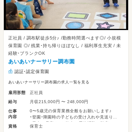
正社員 / 調布駅徒歩5分♪ /勤務時間選べます◎/ 小規模
保育園 ◎/ 残業・持ち帰りほぼなし / 福利厚生充実 / 未
経験・ブランクOK
あいあいナーサリー調布園
認証・認定保育園
あいあいナーサリー調布園の求人一覧を見る
正社員
雇用形態
月収215,000円 〜 248,000円
給与
0〜5歳児の保育業務全般をお願いします♪
仕事
内容
・登園・降園時の子どもの受け入れや見送り
・日中の見守り、お散歩や戸外活動の引率
保育士
資格
・食事・トイレ・着替えなどの基本的生活習慣の