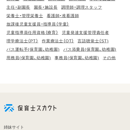
主任・副園長
園長・施設長
調理師・調理スタッフ
栄養士・管理栄養士
看護師・准看護師
放課後児童支援員・指導員（学童）
児童指導員任用資格（療育）
児童発達支援管理責任者
理学療法士（PT）
作業療法士（OT）
言語聴覚士（ST)
バス運転手(保育園、幼稚園)
バス添乗員(保育園、幼稚園)
用務員(保育園、幼稚園)
事務員(保育園、幼稚園)
その他
会
員
登
録
も
姉妹サイト