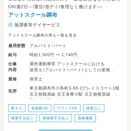
OK/週2日～/重症/放デイ/無理なく働けます♪♪
アットスクール調布
放課後等デイサービス
アットスクール調布の求人一覧を見る
アルバイト・パート
雇用形態
時給1,500円 〜 1,740円
給与
通所運動療育 アットスクールにおける
仕事
内容
保育士（アルバイト・パート）としての業務
保育士
資格
【業務内容】
東京都調布市小島町3-88-2グレイスコート1階
放課後等デイサービスにおける指導員
住所
京王相模原線 京王多摩川駅 京王相模原線 京
重症心身障がい児デイサービスになります
王多摩川駅より徒歩8分
・障害児の日常生活支援
・集団生活の適応訓練
駅チカ
未経験OK
ブランクOK
残業なし
・余暇活動の支援
残業手当あり
資格者手当あり
資格優遇
・5人前後の児童の保育、支援
・日報