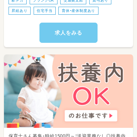
駅チカ
ブランクOK
交通費支給
賞与あり
・定期健診（内科・歯科）の補助
昇給あり
住宅手当
育休・産休制度あり
・日誌の記入、保健だよりの作成など
・感染症対策
・法人職員又は嘱託医とのミーティング
・系列園への看護内容に関する助言、ヘルプ
求人をみる
など
保育士さん募集♪時給1500円～！送迎業務なし◎扶養内