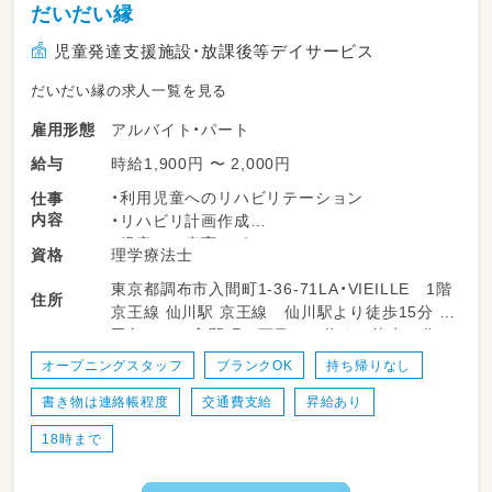
だいだい縁
児童発達支援施設・放課後等デイサービス
だいだい縁の求人一覧を見る
アルバイト・パート
雇用形態
時給1,900円 〜 2,000円
給与
・利用児童へのリハビリテーション
仕事
内容
・リハビリ計画作成
・児童への療育サポート
理学療法士
資格
・日常生活支援（食事介助やトイレ介助など）
東京都調布市入間町1-36-71LA・VIEILLE 1階
・送迎業務（添乗）
住所
京王線 仙川駅 京王線 仙川駅より徒歩15分 小
・会議への参加
田急バス 入間町１丁目バス停より徒歩１分
・その他事業に関わる業務（室内の清掃や事務作
業）
オープニングスタッフ
ブランクOK
持ち帰りなし
・他事業所への転勤や応援等はありません
書き物は連絡帳程度
交通費支給
昇給あり
18時まで