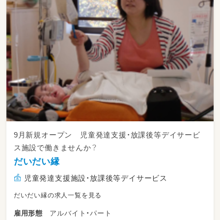
・4月：入園式
・6月：保育参観
・8月：夏祭り（8月）
・10月：運動会、ハロウィン
・12月：クリスマス
・3月：ひな祭り、卒園式 など
※保護者が参加するイベントは年3回程度
9月新規オープン 児童発達支援・放課後等デイサービ
ス施設で働きませんか？
だいだい縁
児童発達支援施設・放課後等デイサービス
だいだい縁の求人一覧を見る
アルバイト・パート
雇用形態