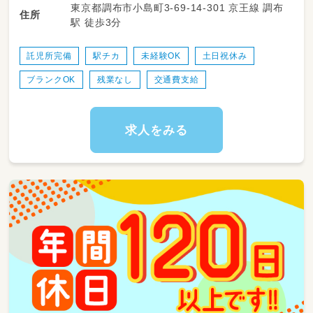
東京都調布市小島町3-69-14-301 京王線 調布
サポート
住所
駅 徒歩3分
・季節の行事やアクティビティの企画・実施
・保護者様への対応や連絡・共有
・お部屋の清掃やおもちゃの消毒など、安心安全
託児所完備
駅チカ
未経験OK
土日祝休み
な環境づくり
ブランクOK
残業なし
交通費支給
※正社員として、クラス運営や各種書類作成な
どの業務にも携わっていただきます
求人をみる