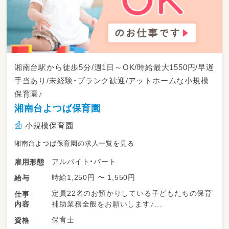
湘南台駅から徒歩5分/週1日～OK/時給最大1550円/早遅
手当あり/未経験・ブランク歓迎/アットホームな小規模
保育園♪
湘南台よつば保育園
小規模保育園
湘南台よつば保育園の求人一覧を見る
アルバイト・パート
雇用形態
時給1,250円 〜 1,550円
給与
定員22名のお預かりしている子どもたちの保育
仕事
内容
補助業務全般をお願いします♪
保育士
資格
・登園、降園時の子どもたちの笑顔での受け入