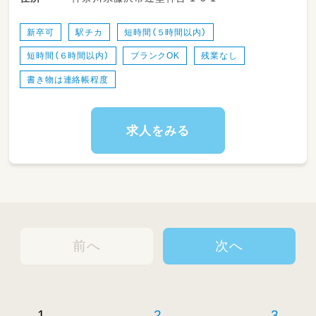
（室内での遊びや、お散歩などの活動を優しく見
守ります）
新卒可
駅チカ
短時間（５時間以内）
短時間（６時間以内）
ブランクOK
残業なし
日常生活の援助
（お食事、おむつ替えやトイレ、お着替え、お昼
書き物は連絡帳程度
寝のサポート）
登園・降園の対応
求人をみる
（親御さんの勤務シフトに合わせて、笑顔でお出
迎え＆お見送り）
簡単な記録の記入
（その日の様子を伝える連絡帳などの記入をお
手伝い）
園内の清掃・環境整備
前へ
次へ
（正しい感染対策のもと、お部屋やおもちゃの消
毒などを行います）
夜間のお預かりサポート
（夜勤対応が可能な方は、就寝時の呼吸チェック
1
2
3