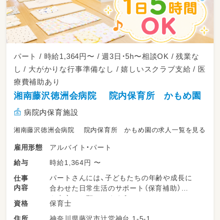
パート / 時給1,364円〜 / 週3日・5h〜相談OK / 残業な
し / 大がかりな行事準備なし / 嬉しいスクラブ支給 / 医
療費補助あり
湘南藤沢徳洲会病院 院内保育所 かもめ園
病院内保育施設
湘南藤沢徳洲会病院 院内保育所 かもめ園の求人一覧を見る
アルバイト・パート
雇用形態
時給1,364円 〜
給与
パートさんには、子どもたちの年齢や成長に
仕事
内容
合わせた日常生活のサポート（保育補助）
を中心にお願いします🌼
保育士
資格
神奈川県藤沢市辻堂神台 1-5-1
住所
子どもたちの見守り