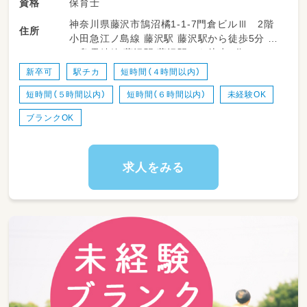
保育士
資格
イムでの勤務ですので、正職員の先生のサポー
神奈川県藤沢市鵠沼橘1-1-7門倉ビルⅢ 2階
トを中心に、できることから少しずつお任せし
住所
小田急江ノ島線 藤沢駅 藤沢駅から徒歩5分 江
ていきます♪
ノ島電鉄線 藤沢駅 藤沢駅から徒歩5分
・登園してくる子どもたちの笑顔での受け入れ、
新卒可
駅チカ
短時間（４時間以内）
お荷物整理のお手伝い
短時間（５時間以内）
短時間（６時間以内）
未経験OK
・室内遊びやお散歩、戸外活動での安全な見守り
と一緒に楽しむこと
ブランクOK
・お食事や日々のおやつタイムのセッティング、
美味しいねの共感や介助
・お昼寝（コットなど）の準備や、心地よく眠れる
求人をみる
よう優しくトントンする見守り
・トイレのサポートやオムツ替え、お着替えの際
のお手伝い
・お部屋の簡単な清掃や、おもちゃの消毒など、
清潔な環境づくりの環境整備
・正職員の先生のサポート（絵本の読み聞かせの
補助や、活動の準備・片付けなど）
★小規模園だからこそ、子どもたち一人ひとり
の「できた！」の瞬間にたくさん立ち会える、や