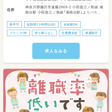
障がいを持ったお子様や発達に特性を持ってい
校教諭普通免許 社会福祉士 精神保健福祉士 普
神奈川県藤沢市遠藤2969-2 小田急江ノ島線 湘
るお子様をお預かりします。
住所
通自動車運転免許
南台駅 小田急江ノ島線「湘南台駅」よりバス８
個別支援計画に基づく療育プログラムや学習指
分
導など、障がい児のための
プログラムを提供します。
新卒可
短時間（５時間以内）
未経験OK
ブランクOK
持ち帰りなし
交通費支給
車通勤可
【洋風の建物が醸し出す落ち着きある雰囲気が
自慢。小学校と公園に隣接する最高のローショ
ン！】
アートギャラリーを改装した建物は、天井が高
求人をみる
く開放感があり、天然芝を敷きつめた庭もあり
ます。
屋内では運動や創作活動を、屋外の庭ではキャ
ッチボールなどボールあそびの他、ホットプレ
ートを
使用したおやつ作りを行い、みんなで輪になり
食べることも… 青空の元でピクニック気分を
味わいます。
＊児童の送迎
（範囲：藤沢市内／社用車：５〜７名乗りの普通