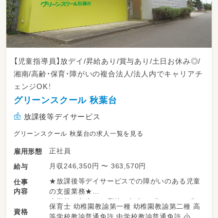
【児童指導員】放デイ/昇給あり/賞与あり/土日お休み◎/
湘南/高齢・保育・障がいの複合法人/法人内でキャリアチ
ェンジOK！
グリーンスクール 秋葉台
放課後等デイサービス
グリーンスクール 秋葉台の求人一覧を見る
正社員
雇用形態
月収246,350円 〜 363,570円
給与
★放課後等デイサービスでの障がいのある児童
仕事
内容
の支援業務★
小学校１年生から高校３年生(６歳から１８歳
保育士 幼稚園教諭第一種 幼稚園教諭第二種 高
資格
特例で２０歳まで)の
等学校教諭普通免許 中学校教諭普通免許 小学