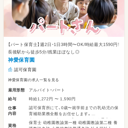
【パート保育士】週2日・1日3時間〜OK/時給最大1590円！
長後駅から徒歩5分/残業ほぼなし◎
神愛保育園
認可保育園
神愛保育園の求人一覧を見る
アルバイト・パート
雇用形態
時給1,272円 〜 1,590円
給与
認可保育所にて、0歳〜就学前までの乳幼児の保
仕事
内容
育補助業務全般をお任せします。
全クラスのサポートに入っていただく予定なの
保育士 幼稚園教諭第一種 幼稚園教諭第二種 養
資格
で、日々たくさんの子どもたちの成長を近くで