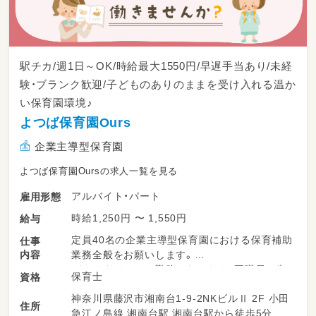
車）
＊レクリエーションの企画、運営
＊書類作成 等
＊入職後は先輩職員がついて、ＯＪＴにて指導
駅チカ/週1日～OK/時給最大1550円/早遅手当あり/未経
いたします。
験・ブランク歓迎/子どものありのままを受け入れる温か
い保育園環境♪
よつば保育園Ours
企業主導型保育園
よつば保育園Oursの求人一覧を見る
アルバイト・パート
雇用形態
時給1,250円 〜 1,550円
給与
定員40名の企業主導型保育園における保育補助
仕事
内容
業務全般をお願いします。
パートタイムでの勤務となるため、正職員の先
保育士
資格
生と協力しながら、できる範囲から少しずつお
神奈川県藤沢市湘南台1-9-2NKビルⅡ 2F 小田
仕事をお任せしていきます♪
住所
急江ノ島線 湘南台駅 湘南台駅から徒歩5分 相