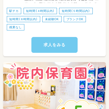
鉄いずみ野線 湘南台駅 湘南台駅から徒歩5分
・登園、降園時の子どもたちの笑顔での受け入
ブルーライン 湘南台駅 湘南台駅から徒歩５分
れ、お見送り
駅チカ
短時間（４時間以内）
短時間（５時間以内）
・室内での自由遊びや戸外活動、お散歩時の安
短時間（６時間以内）
未経験OK
ブランクOK
心・安全な見守り
・お食事や日々のおやつタイムのセッティング、
残業なし
介助
・お昼寝（コットなど）の準備や、心地よく眠れる
よう優しくトントンする見守り
求人をみる
・トイレのサポートやオムツ替え、お着替えの際
のお手伝い
・お部屋の簡単な清掃、おもちゃの消毒など、清
潔な環境づくりの整備
・正職員の先生のサポート（絵本の読み聞かせの
補助や活動の準備など）
★日々の生活の中で子どもたちの成長をすぐ近
くで実感できる、やりがい十分なお仕事です！