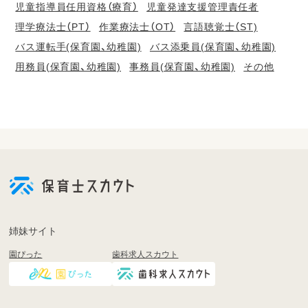
児童指導員任用資格（療育）
児童発達支援管理責任者
理学療法士（PT）
作業療法士（OT）
言語聴覚士（ST)
バス運転手(保育園、幼稚園)
バス添乗員(保育園、幼稚園)
用務員(保育園、幼稚園)
事務員(保育園、幼稚園)
その他
会
員
登
録
も
姉妹サイト
し
園ぴった
歯科求人スカウト
く
は
ロ
グ