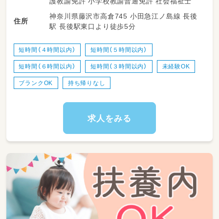
護教諭免許 小学校教諭普通免許 社会福祉士
見守れるやりがいがあります◎
神奈川県藤沢市高倉745 小田急江ノ島線 長後
住所
駅 長後駅東口より徒歩5分
・保育補助業務
・環境整備、教具づくり
・正職員のサポート
短時間（４時間以内）
短時間（５時間以内）
・保護者との連携
短時間（６時間以内）
短時間（３時間以内）
未経験OK
・簡単な書類（連絡帳） など
ブランクOK
持ち帰りなし
求人をみる