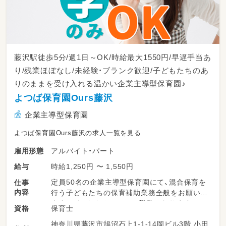
藤沢駅徒歩5分/週1日～OK/時給最大1550円/早遅手当あ
り/残業ほぼなし/未経験・ブランク歓迎/子どもたちのあ
りのままを受け入れる温かい企業主導型保育園♪
よつば保育園Ours藤沢
企業主導型保育園
よつば保育園Ours藤沢の求人一覧を見る
アルバイト・パート
雇用形態
時給1,250円 〜 1,550円
給与
定員50名の企業主導型保育園にて、混合保育を
仕事
内容
行う子どもたちの保育補助業務全般をお願いし
ます。パートさんとしての勤務になりますの
保育士
資格
で、正職員の先生と連携しながら、できる範囲の
神奈川県藤沢市鵠沼石上1-1-14岡ビル3階 小田
サポートから少しずつお任せしていきます♪