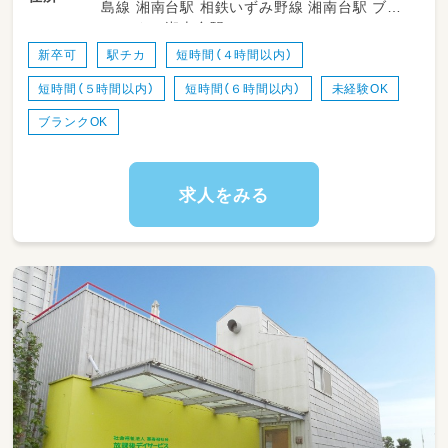
島線 湘南台駅 相鉄いずみ野線 湘南台駅 ブル
ーライン 湘南台駅
・登園、降園時の子どもたちの元気な受け入れ、
お見送り
新卒可
駅チカ
短時間（４時間以内）
・室内での自由遊びや、園庭・お散歩先での安心・
短時間（５時間以内）
短時間（６時間以内）
未経験OK
安全な見守り
・食事の配膳やスプーンの持ち方のサポート、お
ブランクOK
やつタイムの介助
・お昼寝（コットなど）のトントンや、優しく寝か
しつける見守り
求人をみる
・トイレのサポートやオムツ替え、お着替えのお
手伝い
・お部屋の簡単なお掃除、おもちゃの消毒など衛
生的な環境づくり
・正職員の先生のサポート（絵本の読み聞かせ
や、保育活動の準備・片付けなど）
★子どもたち一人ひとりの「できた！」の瞬間に
たくさん立ち会える、笑顔あふれるお仕事です！