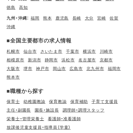
徳島
高知
九州・沖縄：
福岡
熊本
鹿児島
長崎
大分
宮崎
佐賀
沖縄
■全国主要都市の求人情報
札幌市
仙台市
さいたま市
千葉市
横浜市
川崎市
相模原市
新潟市
静岡市
浜松市
名古屋市
京都市
大阪市
堺市
神戸市
岡山市
広島市
北九州市
福岡市
熊本市
■職種から探す
保育士
幼稚園教諭
保育教諭
保育補助
子育て支援員
主任・副園長
園長・施設長
調理師・調理スタッフ
栄養士・管理栄養士
看護師・准看護師
放課後児童支援員・指導員（学童）