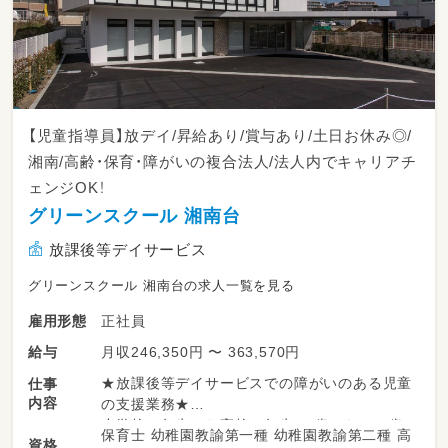
【児童指導員】放デイ/昇給あり/賞与あり/土日お休み◎/
湘南/高齢・保育・障がいの複合法人/法人内でキャリアチ
ェンジOK！
グリーンスクール 湘南台
放課後等デイサービス
グリーンスクール 湘南台の求人一覧を見る
正社員
雇用形態
月収246,350円 〜 363,570円
給与
★放課後等デイサービスでの障がいのある児童
仕事
内容
の支援業務★
小学校１年生から高校３年生(６歳から１８歳
保育士 幼稚園教諭第一種 幼稚園教諭第二種 高
資格
特例で２０歳まで)の