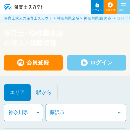
保育士求人の保育士スカウト
神奈川県全域
神奈川県(藤沢市)
短時間
保育士・幼稚園教諭
の求人・就職情報
会員登録
ログイン
エリア
駅から