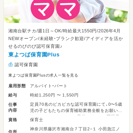
＊レクリエーションの企画、運営
＊書類作成 等
＊入職後は先輩職員がついて、ＯＪＴにて指導
いたします。
湘南台駅チカ/週1日～OK/時給最大1550円/2026年4月
NEWオープン/未経験・ブランク歓迎/アイディアを活か
せるのびのび認可保育園♪
東よつば保育園Plus
認可保育園
東よつば保育園Plusの求人一覧を見る
アルバイト・パート
雇用形態
時給1,250円 〜 1,550円
給与
定員70名のピカピカな認可保育園にて、0〜5歳
仕事
内容
児の子どもたちの保育補助業務全般をお願いし
ます。パートタイムでの勤務ですので、正職員
保育士
資格
の先生のサポートを中心に、できることから少
神奈川県藤沢市湘南台７丁目2−１ 小田急江ノ
しずつお任せしていきます♪
住所