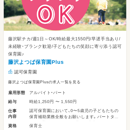
りがい十分なお仕事です！
藤沢駅チカ/週1日～OK/時給最大1550円/早遅手当あり/
未経験・ブランク歓迎/子どもたちの笑顔に寄り添う認可
保育園♪
藤沢よつば保育園Plus
認可保育園
藤沢よつば保育園Plusの求人一覧を見る
アルバイト・パート
雇用形態
時給1,250円 〜 1,550円
給与
認可保育園において、0〜5歳児の子どもたちの
仕事
内容
保育補助業務全般をお願いします。パートタイ
ムでの勤務ですので、正職員の先生のサポート
保育士
資格
を中心に、できることから少しずつお任せして