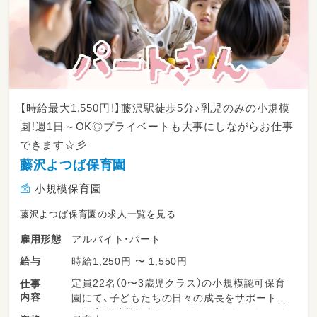
【時給最大1,550円！】藤沢駅徒歩5分♪乳児のみの小規模
園！週1日～OK◎プライベートも大事にしながらお仕事
できます☆彡
藤沢よつば保育園
小規模保育園
藤沢よつば保育園の求人一覧を見る
アルバイト・パート
雇用形態
時給1,250円 〜 1,550円
給与
定員22名（0〜3歳児クラス）の小規模認可保育
仕事
内容
園にて、子どもたちの日々の成長をサポートす
る保育補助業務全般をお願いします。パートタ