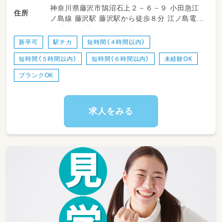
神奈川県藤沢市鵠沼石上２－６－９ 小田急江
いきます♪
住所
ノ島線 藤沢駅 藤沢駅から徒歩８分 江ノ島電鉄
線 藤沢駅 藤沢駅から徒歩８分
・登園、降園時の子どもたちの笑顔での受け入
れ、お見送り
新卒可
駅チカ
短時間（４時間以内）
・室内での自由遊びや、園庭・戸外活動での安心・
短時間（５時間以内）
短時間（６時間以内）
未経験OK
安全な見守り
・お散歩の引率や、外の空気に触れながら一緒に
ブランクOK
楽しく過ごすこと
・お食事の配膳やスプーンの持ち方のサポート、
おやつタイムの介助
求人をみる
・お昼寝（コットなど）の準備や、心地よく眠れる
よう優しくトントンする見守り
・トイレのサポートやオムツ替え、お着替えの際
のお手伝い
・お部屋の簡単な清掃、おもちゃの消毒など、清
潔でクリーンな環境づくり
・正職員の先生のサポート（絵本の読み聞かせ
や、活動の準備・片付けなど）
★子どもたちの「できた！」の瞬間にたくさん立
ち会える、笑顔とやりがいあふれるお仕事です！