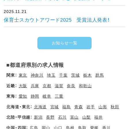
2025.11.21
保育士スカウトアワード2025 受賞法人発表！
お知らせ一覧
■都道府県別の求人情報
関東：
東京
神奈川
埼玉
千葉
茨城
栃木
群馬
近畿：
大阪
兵庫
京都
滋賀
奈良
和歌山
東海：
愛知
静岡
岐阜
三重
北海道・東北：
北海道
宮城
福島
青森
岩手
山形
秋田
北陸・甲信越：
新潟
長野
石川
富山
山梨
福井
中国・四国：
広島
岡山
山口
島根
鳥取
愛媛
香川