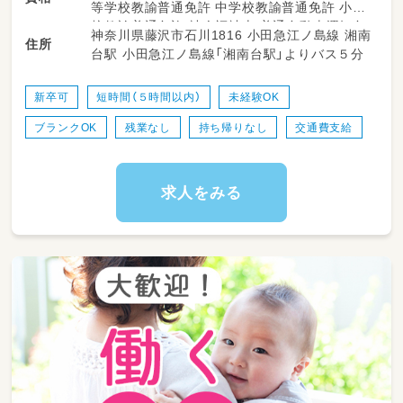
等学校教諭普通免許 中学校教諭普通免許 小学
障がいを持ったお子様や発達に特性を持ってい
校教諭普通免許 社会福祉士 普通自動車運転免
神奈川県藤沢市石川1816 小田急江ノ島線 湘南
るお子様をお預かりします。
住所
許
台駅 小田急江ノ島線「湘南台駅」よりバス５分
個別支援計画に基づく療育プログラムや学習指
導など、障がい児のための
プログラムを提供します。
新卒可
短時間（５時間以内）
未経験OK
ブランクOK
残業なし
持ち帰りなし
交通費支給
【進化する街に誕生した進化型施設。毎日が高
齢者との世代間交流で、おばあちゃんの知恵が
満タン！】
高齢者施設であるグリーンライフ湘南台の3階
求人をみる
にあります。1・2階で通所介護事業を展開して
おり、
高齢者との世代間交流を活発に行っています。
フロアは児童が自由にのびのびと身体を動かせ
る広さがあり、エレベータや多目的トイレの他、
クールダウンに配慮した構造の静養室もありま
す。
＊児童の送迎
（範囲：藤沢市内／社用車：５〜７名乗りの普通
車）