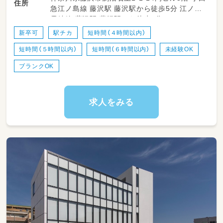
住所
急江ノ島線 藤沢駅 藤沢駅から徒歩5分 江ノ島
電鉄線 藤沢駅 藤沢駅から徒歩5分
・登園、降園時の子どもたちの笑顔での受け入
れ、お見送り
新卒可
駅チカ
短時間（４時間以内）
・室内や園庭、お散歩先での子どもたちの安心・
短時間（５時間以内）
短時間（６時間以内）
未経験OK
安全な見守り
・お食事や日々のおやつタイムのセッティング、
ブランクOK
介助のお手伝い
・お昼寝（コットなど）の準備や、心地よく眠れる
よう優しくトントンする見守り
求人をみる
・トイレのサポートやオムツ替え、お着替えの際
のお手伝い
・お部屋の簡単な清掃や、おもちゃの消毒など、
クリーンな環境づくりの環境整備
・正職員の先生のサポート（絵本の読み聞かせの
補助や、活動の準備・片付けなど）
★子どもたち一人ひとりの「できた！」の瞬間に
たくさん立ち会える、笑顔あふれるお仕事です！