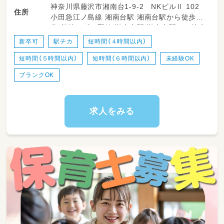
神奈川県藤沢市湘南台1-9-2 NKビルⅡ 102
れ、お見送り
住所
小田急江ノ島線 湘南台駅 湘南台駅から徒歩5
・室内や園庭、お散歩先での安全な見守り
分 相鉄いずみ野線 湘南台駅 湘南台駅から徒歩
・トイレのサポートや着替え、お食事のお手伝い
5分 ブルーライン 湘南台駅 湘南台駅から徒歩5
・お昼寝（コットなど）の準備や、優しく寝かしつ
新卒可
駅チカ
短時間（４時間以内）
分
ける見守り
短時間（５時間以内）
短時間（６時間以内）
未経験OK
・お部屋の簡単なお掃除、おもちゃの消毒などの
環境整備
ブランクOK
・正職員の先生のサポート（保育活動の準備や片
付けなど）
求人をみる
★パートさんとしての勤務なので、無理のない
範囲でサポートをお任せします！子どもたちと
一緒に毎日を楽しく過ごしてくださいね。