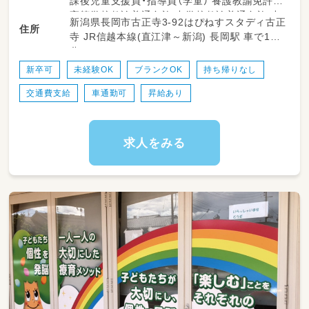
課後児童支援員・指導員（学童） 養護教諭免許
メインになります）
高等学校教諭普通免許 中学校教諭普通免許 小
新潟県長岡市古正寺3-92はぴねすスタディ古正
【主な業務内容】
住所
学校教諭普通免許 心理士 精神保健福祉士 普通
寺 JR信越本線(直江津～新潟) 長岡駅 車で10
児童送迎（ご自宅や幼稚園など～事業所の往復）
自動車運転免許
分
児童療育（運動療育、モンテッソーリ教育、公文
式学習など）
新卒可
未経験OK
ブランクOK
持ち帰りなし
活動記録の入力（PCやタブレットを使用）
交通費支給
車通勤可
昇給あり
療育室の清掃（掃除機、モップ、拭き掃除など）
保護者対応
イベント準備（土・祝日・長期休暇期間に行うイ
ベントの企画や工作などを、保育士さん中心に
求人をみる
お願いしています）
子どもたちの目線に立った対応で、「ここに通っ
て良かった」と思って頂けるようなサービスを
一緒に目指していきましょう。