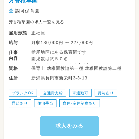
芳香稚草園
認可保育園
芳香稚草園の求人一覧を見る
正社員
雇用形態
月収180,000円 〜 227,000円
給与
栃尾地区にある保育園です
仕事
内容
園児数は約５０名
ブランクがあっても大丈夫！
保育士 幼稚園教諭第一種 幼稚園教諭第二種
資格
少人数での保育を一緒に楽しみませんか？
新潟県長岡市新栄町3-3-13
住所
コミュニケーションの取りやすい職場でお互い
をサポートしながら働けます！
子育て世代の職員も多く在籍しており、男性の
ブランクOK
交通費支給
車通勤可
賞与あり
育児休暇の取得やお子さんの行事にも積極的に
昇給あり
住宅手当
育休・産休制度あり
参加しています。
【業務内容】
複数担任での未満児クラスをお願いします♪
求人をみる
・園児の迎え入れ