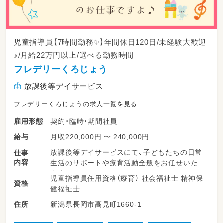
児童指導員【7時間勤務✨】年間休日120日/未経験大歓迎
♪/月給22万円以上/選べる勤務時間
フレデリーくろじょう
放課後等デイサービス
フレデリーくろじょうの求人一覧を見る
契約・臨時・期間社員
雇用形態
月収220,000円 〜 240,000円
給与
放課後等デイサービスにて、子どもたちの日常
仕事
内容
生活のサポートや療育活動全般をお任せいたし
ます♪
児童指導員任用資格（療育） 社会福祉士 精神保
資格
健福祉士
・学校から帰ってきた子どもたちの笑顔でのお
新潟県長岡市高見町1660-1
住所
出迎え
・宿題の見守りや、一人ひとりの理解度に合わせ