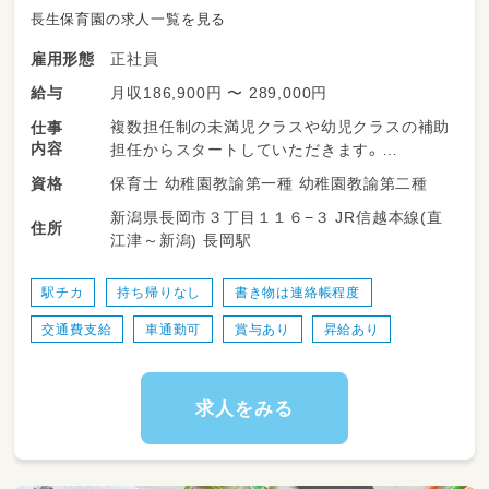
長生保育園の求人一覧を見る
正社員
雇用形態
月収186,900円 〜 289,000円
給与
複数担任制の未満児クラスや幼児クラスの補助
仕事
内容
担任からスタートしていただきます。
保育士 幼稚園教諭第一種 幼稚園教諭第二種
資格
ご希望するクラス等あれば、お気軽にご相談く
新潟県長岡市３丁目１１６−３ JR信越本線(直
ださい♪
住所
江津～新潟) 長岡駅
〇子ども達の生活、身の回りのお世話がメイン
になります。
駅チカ
持ち帰りなし
書き物は連絡帳程度
・遊びの見守り
交通費支給
車通勤可
賞与あり
昇給あり
・食事の補助
・トイレの補助など
ご希望の勤務時間をご相談ください！
求人をみる
〇保育の特色（保育内容で特に力を入れている
こと・主な行事など）
たくましく、心豊かなることを願って、次の事