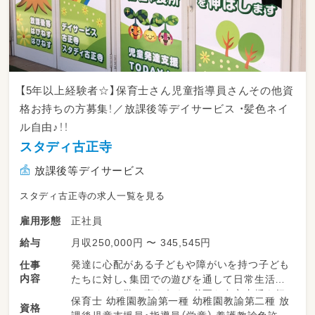
【5年以上経験者☆】保育士さん児童指導員さんその他資
格お持ちの方募集！／放課後等デイサービス ・髪色ネイ
ル自由♪！！
スタディ古正寺
放課後等デイサービス
スタディ古正寺の求人一覧を見る
正社員
雇用形態
月収250,000円 〜 345,545円
給与
発達に心配がある子どもや障がいを持つ子ども
仕事
内容
たちに対し、集団での遊びを通して日常生活で
のルールを学ぶ事を伝え、必要な自立支援を行
保育士 幼稚園教諭第一種 幼稚園教諭第二種 放
資格
う仕事（運動・学習・ソーシャルスキルの支援が