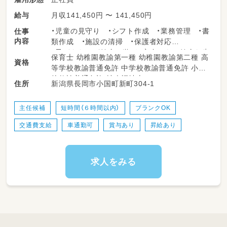
月収141,450円 〜 141,450円
給与
・児童の見守り ・シフト作成 ・業務管理 ・書
仕事
内容
類作成 ・施設の清掃 ・保護者対応
・子どもたちが健全に遊び、心身ともに健全な生
保育士 幼稚園教諭第一種 幼稚園教諭第二種 高
資格
活を送れるように指導する など
等学校教諭普通免許 中学校教諭普通免許 小学
校教諭普通免許 社会福祉士
新潟県長岡市小国町新町304-1
住所
主任候補
短時間（６時間以内）
ブランクOK
交通費支給
車通勤可
賞与あり
昇給あり
求人をみる