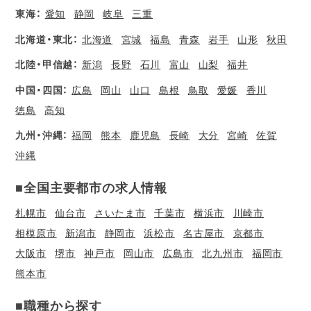
東海：
愛知
静岡
岐阜
三重
北海道・東北：
北海道
宮城
福島
青森
岩手
山形
秋田
北陸・甲信越：
新潟
長野
石川
富山
山梨
福井
中国・四国：
広島
岡山
山口
島根
鳥取
愛媛
香川
徳島
高知
九州・沖縄：
福岡
熊本
鹿児島
長崎
大分
宮崎
佐賀
沖縄
■全国主要都市の求人情報
札幌市
仙台市
さいたま市
千葉市
横浜市
川崎市
相模原市
新潟市
静岡市
浜松市
名古屋市
京都市
大阪市
堺市
神戸市
岡山市
広島市
北九州市
福岡市
熊本市
■職種から探す