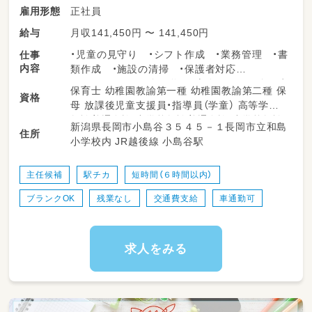
正社員
雇用形態
月収141,450円 〜 141,450円
給与
・児童の見守り ・シフト作成 ・業務管理 ・書
仕事
内容
類作成 ・施設の清掃 ・保護者対応
・子どもたちが健全に遊び、心身ともに健全な生
保育士 幼稚園教諭第一種 幼稚園教諭第二種 保
資格
活を送れるように指導する など
母 放課後児童支援員・指導員（学童） 高等学校
教諭普通免許 中学校教諭普通免許 小学校教諭
新潟県長岡市小島谷３５４５－１長岡市立和島
住所
普通免許 社会福祉士
小学校内 JR越後線 小島谷駅
主任候補
駅チカ
短時間（６時間以内）
ブランクOK
残業なし
交通費支給
車通勤可
求人をみる