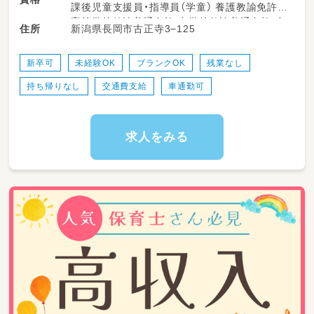
う仕事（運動・学習・ソーシャルスキルの支援が
課後児童支援員・指導員（学童） 養護教諭免許
メインになります）
高等学校教諭普通免許 中学校教諭普通免許 小
新潟県長岡市古正寺3−125
住所
【主な業務内容】
学校教諭普通免許 心理士 精神保健福祉士 普通
児童送迎（ご自宅や幼稚園など～事業所の往復）
自動車運転免許
児童療育（運動療育、モンテッソーリ教育、公文
新卒可
未経験OK
ブランクOK
残業なし
式学習など）
持ち帰りなし
交通費支給
車通勤可
活動記録の入力（PCやタブレットを使用）
療育室の清掃（掃除機、モップ、拭き掃除など）
保護者対応
イベント準備（土・祝日・長期休暇期間に行うイ
求人をみる
ベントの企画や工作などを、保育士さん中心に
お願いしています）
子どもたちの目線に立った対応で、「ここに通っ
て良かった」と思って頂けるようなサービスを
一緒に目指していきましょう。