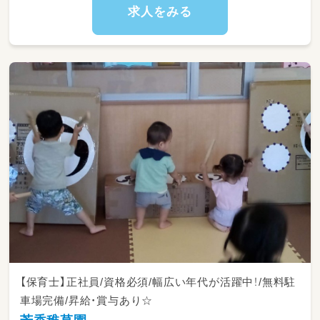
ムの準備・見守り
求人をみる
・送迎時の車への同乗サポート（添乗員として付
き添います♪）
・保護者さまのお迎え時の対応や、本日の様子の
共有・ご報告
・活動で使用する備品の準備やお部屋の環境整
備・清掃
※契約職員として、チームで協力しながら日々
の活動準備や子どもたちの安全配慮を中心に業
務を進めます。
【保育士】正社員/資格必須/幅広い年代が活躍中！/無料駐
車場完備/昇給・賞与あり☆