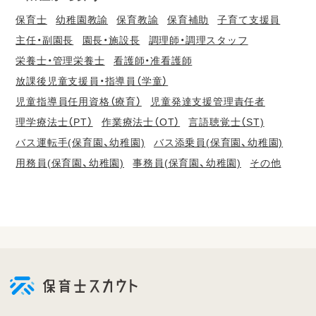
保育士
幼稚園教諭
保育教諭
保育補助
子育て支援員
主任・副園長
園長・施設長
調理師・調理スタッフ
栄養士・管理栄養士
看護師・准看護師
放課後児童支援員・指導員（学童）
児童指導員任用資格（療育）
児童発達支援管理責任者
理学療法士（PT）
作業療法士（OT）
言語聴覚士（ST)
バス運転手(保育園、幼稚園)
バス添乗員(保育園、幼稚園)
用務員(保育園、幼稚園)
事務員(保育園、幼稚園)
その他
会
員
登
録