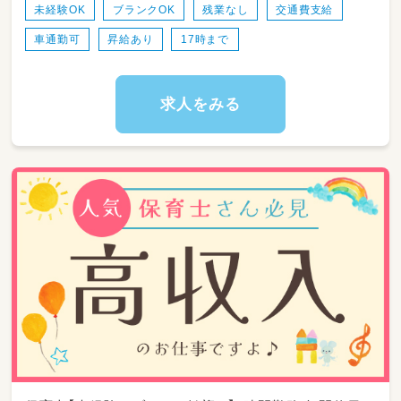
た学習サポート
未経験OK
ブランクOK
残業なし
交通費支給
・おやつの準備やサポート、楽しく過ごすための
車通勤可
昇給あり
17時まで
声かけ
・折り紙や工作、室内ゲームなどの療育プログラ
ムの準備・見守り
・送迎時の車への同乗サポート（添乗員として付
求人をみる
き添います♪）
・保護者さまのお迎え時の対応や、本日の様子の
共有・ご報告
・活動で使用する備品の準備やお部屋の環境整
備・清掃
※契約職員として、チームで協力しながら日々
の活動準備や子どもたちの安全配慮を中心に業
務を進めます。