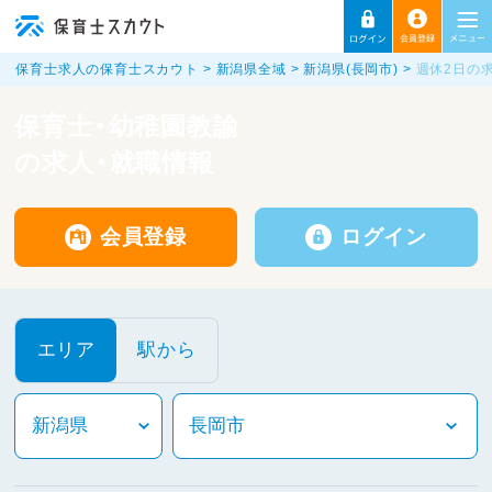
保育士求人の保育士スカウト
新潟県全域
新潟県(長岡市)
週休2日の
保育士・幼稚園教諭
の求人・就職情報
会員登録
ログイン
エリア
駅から