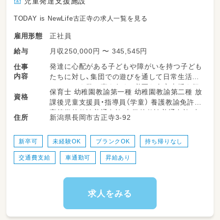
児童発達支援施設
TODAY is NewLife古正寺の求人一覧を見る
正社員
雇用形態
月収250,000円 〜 345,545円
給与
発達に心配がある子どもや障がいを持つ子ども
仕事
内容
たちに対し、集団での遊びを通して日常生活で
のルールを学ぶ事を伝え、必要な自立支援を行
保育士 幼稚園教諭第一種 幼稚園教諭第二種 放
資格
う仕事（運動・学習・ソーシャルスキルの支援が
課後児童支援員・指導員（学童） 養護教諭免許
メインになります）
高等学校教諭普通免許 中学校教諭普通免許 小
新潟県長岡市古正寺3-92
住所
【主な業務内容】
学校教諭普通免許 心理士 精神保健福祉士 普通
児童送迎（ご自宅や幼稚園など～事業所の往復）
自動車運転免許
児童療育（運動療育、モンテッソーリ教育、公文
新卒可
未経験OK
ブランクOK
持ち帰りなし
式学習など）
交通費支給
車通勤可
昇給あり
活動記録の入力（PCやタブレットを使用）
療育室の清掃（掃除機、モップ、拭き掃除など）
保護者対応
イベント準備（土・祝日・長期休暇期間に行うイ
求人をみる
ベントの企画や工作などを、保育士さん中心に
お願いしています）