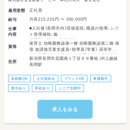
正社員
雇用形態
月収215,225円 〜 300,000円
給与
■入社後（長岡市内）現場巡回、職員の指導、シフ
仕事
内容
ト管理補助、施
設運営に関する事務業務など
保育士 幼稚園教諭第一種 幼稚園教諭第二種 保
資格
■将来的な業務（責任者として）児童クラブの運
母 放課後児童支援員・指導員（学童） 高等学校
営管理全般（複数
教諭普通免許 中学校教諭普通免許 小学校教諭
新潟県長岡市花園南１丁目６９番地 JR上越線
施設）、職員のマネジメント、自治体担当者との
住所
普通免許 社会福祉士
長岡駅
連絡調整、契約対
応、新規受託施設の立上げ及び運営体制の構築
など
未経験OK
土日祝休み
ブランクOK
車通勤可
※将来的に転勤の可能性あり（中越地区または
賞与あり
昇給あり
シニア活躍中
上越地区）
求人をみる