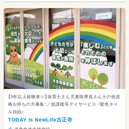
・園児の送り出し
・遊びの見守り
・食事の補助
・トイレの補助
・園内の清掃など
・書類の記入
・行事準備など
などをお願いします！
【5年以上経験者☆】保育士さん児童指導員さんその他資
格お持ちの方募集！／放課後等デイサービス ・髪色ネイ
ル自由♪
TODAY is NewLife古正寺