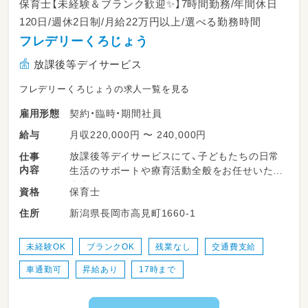
保育士【未経験＆ブランク歓迎✨】7時間勤務/年間休日
120日/週休2日制/月給22万円以上/選べる勤務時間
フレデリーくろじょう
放課後等デイサービス
フレデリーくろじょうの求人一覧を見る
契約・臨時・期間社員
雇用形態
月収220,000円 〜 240,000円
給与
放課後等デイサービスにて、子どもたちの日常
仕事
内容
生活のサポートや療育活動全般をお任せいたし
ます♪
保育士
資格
新潟県長岡市高見町1660-1
住所
・学校から帰ってきた子どもたちの笑顔でのお
出迎え
・宿題の見守りや、一人ひとりの理解度に合わせ
未経験OK
ブランクOK
残業なし
交通費支給
た学習サポート
車通勤可
昇給あり
17時まで
・おやつの準備やサポート、楽しく過ごすための
声かけ
・折り紙や工作、室内ゲームなどの療育プログラ