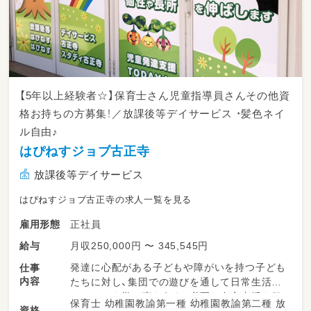
【5年以上経験者☆】保育士さん児童指導員さんその他資
格お持ちの方募集！／放課後等デイサービス ・髪色ネイ
ル自由♪
はぴねすジョブ古正寺
放課後等デイサービス
はぴねすジョブ古正寺の求人一覧を見る
正社員
雇用形態
月収250,000円 〜 345,545円
給与
発達に心配がある子どもや障がいを持つ子ども
仕事
内容
たちに対し、集団での遊びを通して日常生活で
のルールを学ぶ事を伝え、必要な自立支援を行
保育士 幼稚園教諭第一種 幼稚園教諭第二種 放
資格