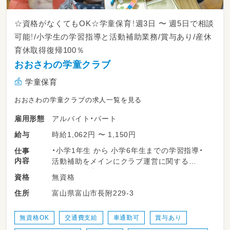
☆資格がなくてもOK☆学童保育！週3日 〜 週5日で相談
可能！/小学生の学習指導と活動補助業務/賞与あり/産休
育休取得復帰100％
おおさわの学童クラブ
学童保育
おおさわの学童クラブの求人一覧を見る
アルバイト・パート
雇用形態
時給1,062円 〜 1,150円
給与
・小学1年生 から 小学6年生までの学習指導・
仕事
内容
活動補助をメインにクラブ運営に関する
業務に従事していただきます。
無資格
資格
・小学生（１年から６年生対象）の学習指導・採点
富山県富山市長附229-3
住所
（宿題やワーク 解答あります）・見守り
・学習準備（課題など）
・預かり保育業務
無資格OK
交通費支給
車通勤可
賞与あり
・児童の自由時間の安全な見守り、イベント活動