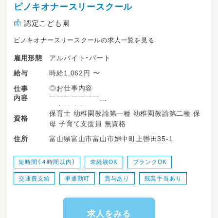
ピノキオナースリースクール
認定こども園
ピノキオナースリースクールの求人一覧を見る
アルバイト・パート
雇用形態
時給1,062円 〜
給与
◎お仕事内容
仕事
内容
￣￣￣￣￣￣￣
保育補助業務全般をお願いします！
保育士 幼稚園教諭第一種 幼稚園教諭第二種 保
資格
・子どもの受け入れ
母 子育て支援員 無資格
・遊びの見守り
富山県富山市富山市婦中町上轡田35-1
住所
・トイレやおやつ、給食の補助
・簡単な書き物 など
短時間（４時間以内）
未経験OK
ブランクOK
交通費支給
車通勤可
賞与あり
残業手当あり
◎給与
￣￣￣￣
時給1062円～1250円
求人をみる