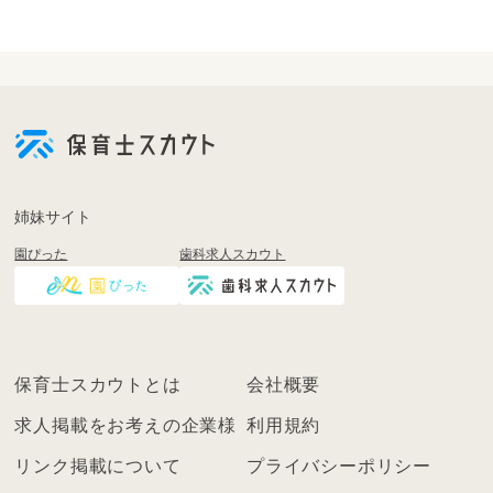
会
員
登
録
も
姉妹サイト
し
園ぴった
歯科求人スカウト
く
は
ロ
グ
イ
保育士スカウトとは
会社概要
ン
を
求人掲載をお考えの企業様
利用規約
し
リンク掲載について
プライバシーポリシー
て