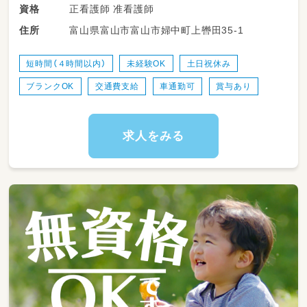
正看護師 准看護師
資格
◎人気の保育園看護師の募集
富山県富山市富山市婦中町上轡田35-1
住所
◎日勤固定の勤務でプライベートもしっかり
◎正職がいるから安心
短時間（４時間以内）
未経験OK
土日祝休み
＝＝＝＝＝＝＝＝＝＝＝＝＝＝＝＝＝＝＝＝＝
ブランクOK
交通費支給
車通勤可
賞与あり
＝＝＝＝
●勤務時間
9:00～16:00
求人をみる
8:00～17:00 など勤務時間の相談OK
●お仕事内容
◇園児の健康管理
◇健診の際の補助や、データ作成
◇体調不良やケガをした子の対応
◇ 乳児(0～2歳児)クラスの保育補助 など
＝＝＝＝＝＝＝＝＝＝＝＝＝＝＝＝＝＝＝＝＝
＝＝＝＝＝