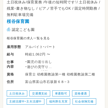
15:00～19:00など、相談可です！
土日祝休み/保育業務 /午後の短時間です！/ 土日祝休み /
残業・書き物なし / ピアノ苦手でもOK / 固定時間勤務 /
無料駐車場完備
桜谷保育園
認定こども園
桜谷保育園の求人一覧を見る
アルバイト・パート
雇用形態
時給1,062円 〜
給与
・園児の送り出し
仕事
内容
・遊びの見守り
・トイレの補助
保育士 幼稚園教諭第一種 幼稚園教諭第二種
資格
・園内の清掃
富山県富山市石坂新６８−３
住所
など
保育全般のお仕事をしていただきます！
書き物業務はありません★
土日祝休み
交通費支給
車通勤可
資格優遇
主婦活躍中・主夫活躍中
福利厚生充実
社会保険完備