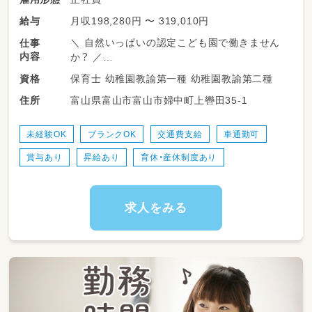
月収198,280円 〜 319,010円
給与
＼ 自然いっぱいの認定こども園で働きません
仕事
内容
か？ ／
保育士 幼稚園教諭第一種 幼稚園教諭第二種
資格
中央植物園近くの自然豊かな環境で、
富山県富山市富山市婦中町上轡田35-1
住所
0～5歳児の保育・教育をお願いします♪
お任せするお仕事
未経験OK
ブランクOK
交通費支給
車通勤可
◇ 0～5歳児の保育・教育
賞与あり
昇給あり
育休・産休制度あり
◇ 子どもたちの見守りや生活サポート
◇ 書類・記録の作成 など
働きやすさも魅力！
求人をみる
◎ 月給198,280円～319,010円
◎ 賞与年2回・計4ヶ月分♪
◎ 土日祝休み（※月1～2回土曜出勤あり）
◎ 無料駐車場完備でマイカー通勤OK！
◎ 退職金共済・福利厚生も充実♪
アットホームな雰囲気が魅力の園です！