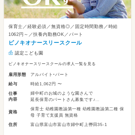
めったに求人が出ない＆看護師募集で、今がチ
ャンス！
見学だけでもOKです♪
保育士／経験必須／無資格◎／固定時間勤務／時給
1062円～／扶養内勤務OK／パート
ピノキオナースリースクール
認定こども園
ピノキオナースリースクールの求人一覧を見る
アルバイト・パート
雇用形態
時給1,062円 〜
給与
婦中町のお城のような園さんで
仕事
内容
延長保育のパートさん募集です♪
保育士 幼稚園教諭第一種 幼稚園教諭第二種 保
資格
＝＝＝＝＝＝＝＝＝＝＝＝＝＝＝＝＝
母 子育て支援員 無資格
富山県富山市富山市婦中町上轡田35-1
住所
・経験あれば無資格の方でもOK！
・扶養内での短時間勤務できる！