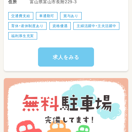
富山県富山市長附229-3
住所
・学習準備（課題など）
・預かり保育業務
・児童の自由時間の安全な見守り、イベント活動
交通費支給
車通勤可
賞与あり
の補助
育休・産休制度あり
資格優遇
主婦活躍中・主夫活躍中
・掃除
・送迎
福利厚生充実
求人をみる