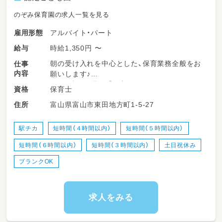
のぞみ保育園の求人一覧を見る
アルバイト・パート
雇用形態
時給1,350円 〜
給与
朝の受け入れを中心とした、保育業務全般をお
仕事
内容
願いします♪
・登園時の園児の受け入れ
保育士
資格
・子どもたちの見守り（室内での自由遊びなど）
富山県富山市東田地方町1-5-27
住所
・トイレや着替えのサポート
・園内の清掃や、おもちゃの消毒などの環境整備
など
駅チカ
短時間（４時間以内）
短時間（５時間以内）
短時間（６時間以内）
短時間（３時間以内）
土日祝休み
ブランクOK
求人をみる