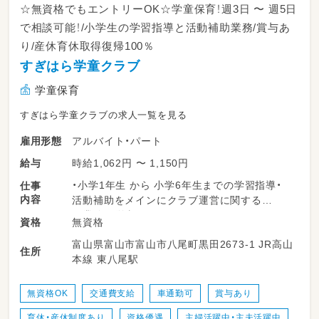
☆無資格でもエントリーOK☆学童保育！週3日 〜 週5日
で相談可能！/小学生の学習指導と活動補助業務/賞与あ
り/産休育休取得復帰100％
すぎはら学童クラブ
学童保育
すぎはら学童クラブの求人一覧を見る
アルバイト・パート
雇用形態
時給1,062円 〜 1,150円
給与
・小学1年生 から 小学6年生までの学習指導・
仕事
内容
活動補助をメインにクラブ運営に関する
業務に従事していただきます。
無資格
資格
・小学生（１年から６年生対象）の学習指導・採点
富山県富山市富山市八尾町黒田2673-1 JR高山
（宿題やワーク 解答あります）・見守り
住所
本線 東八尾駅
・学習準備（課題など）
・預かり保育業務
・児童の自由時間の安全な見守り、イベント活動
無資格OK
交通費支給
車通勤可
賞与あり
の補助
育休・産休制度あり
資格優遇
主婦活躍中・主夫活躍中