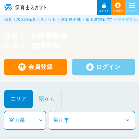
保育士求人の保育士スカウト
富山県全域
富山県(富山市)
交通費支給
保育士・幼稚園教諭
の求人・就職情報
会員登録
ログイン
エリア
駅から