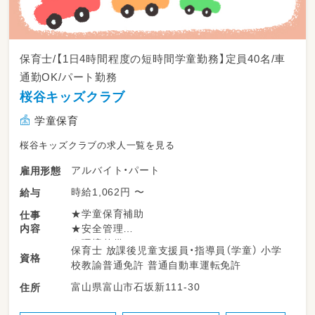
保育士/【1日4時間程度の短時間学童勤務】定員40名/車
通勤OK/パート勤務
桜谷キッズクラブ
学童保育
桜谷キッズクラブの求人一覧を見る
アルバイト・パート
雇用形態
時給1,062円 〜
給与
★学童保育補助
仕事
内容
★安全管理
★環境整備
保育士 放課後児童支援員・指導員（学童） 小学
資格
★歩きでの送迎業務
校教諭普通免許 普通自動車運転免許
★遊びの見守り
富山県富山市石坂新111-30
住所
など