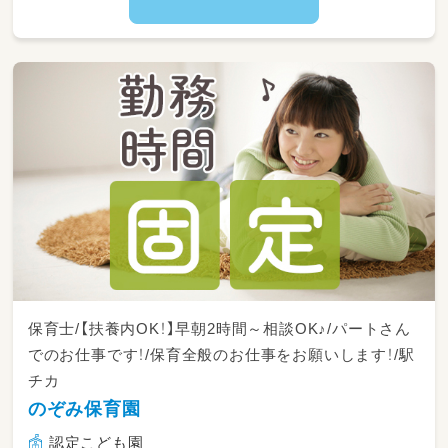
◎勤務時間
￣￣￣￣￣￣
9:00～15:00
※時間帯の相談可能です！
＝＝＝＝＝＝＝＝＝＝＝＝＝＝＝＝＝＝＝
婦中町にあるお城のような園舎の認定こども園
です！
離職率が低く、めったに出ない園さんなので、
少しでも気になればお問い合わせください◎
保育士/【扶養内OK！】早朝2時間～相談OK♪/パートさん
でのお仕事です！/保育全般のお仕事をお願いします！/駅
チカ
のぞみ保育園
認定こども園