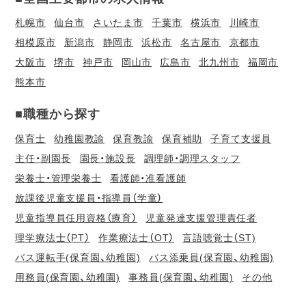
札幌市
仙台市
さいたま市
千葉市
横浜市
川崎市
相模原市
新潟市
静岡市
浜松市
名古屋市
京都市
大阪市
堺市
神戸市
岡山市
広島市
北九州市
福岡市
熊本市
■職種から探す
保育士
幼稚園教諭
保育教諭
保育補助
子育て支援員
主任・副園長
園長・施設長
調理師・調理スタッフ
栄養士・管理栄養士
看護師・准看護師
放課後児童支援員・指導員（学童）
児童指導員任用資格（療育）
児童発達支援管理責任者
理学療法士（PT）
作業療法士（OT）
言語聴覚士（ST)
バス運転手(保育園、幼稚園)
バス添乗員(保育園、幼稚園)
用務員(保育園、幼稚園)
事務員(保育園、幼稚園)
その他