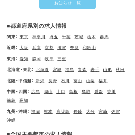
お知らせ一覧
■都道府県別の求人情報
関東：
東京
神奈川
埼玉
千葉
茨城
栃木
群馬
近畿：
大阪
兵庫
京都
滋賀
奈良
和歌山
東海：
愛知
静岡
岐阜
三重
北海道・東北：
北海道
宮城
福島
青森
岩手
山形
秋田
北陸・甲信越：
新潟
長野
石川
富山
山梨
福井
中国・四国：
広島
岡山
山口
島根
鳥取
愛媛
香川
徳島
高知
九州・沖縄：
福岡
熊本
鹿児島
長崎
大分
宮崎
佐賀
沖縄
■全国主要都市の求人情報