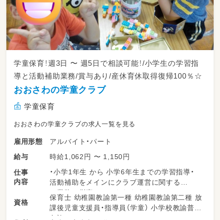
学童保育！週3日 〜 週5日で相談可能！/小学生の学習指
導と活動補助業務/賞与あり/産休育休取得復帰100％☆
おおさわの学童クラブ
学童保育
おおさわの学童クラブの求人一覧を見る
アルバイト・パート
雇用形態
時給1,062円 〜 1,150円
給与
・小学1年生 から 小学6年生までの学習指導・
仕事
内容
活動補助をメインにクラブ運営に関する
業務に従事していただきます。
保育士 幼稚園教諭第一種 幼稚園教諭第二種 放
資格
・小学生（１年から６年生対象）の学習指導・採点
課後児童支援員・指導員（学童） 小学校教諭普通
（宿題やワーク 解答あります）・見守り
免許