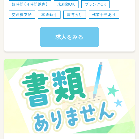
・正職員が一緒にいるため安心！
短時間（４時間以内）
未経験OK
ブランクOK
交通費支給
車通勤可
賞与あり
残業手当あり
＝＝＝＝＝＝＝＝＝＝＝＝＝＝＝＝＝
◆お仕事内容
求人をみる
延長時間での保育お願いします！
・おやつの準備や片付け
・トイレの補助
・遊びの見守り
・子どもの送り出し
・保育室の掃除 など
◎給与
￣￣￣￣
時給1062円～1250円
◎勤務時間
￣￣￣￣￣￣