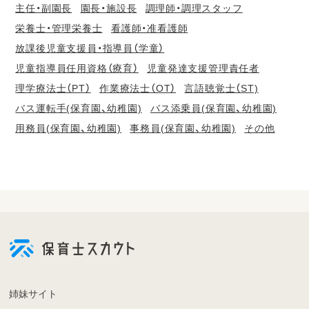
主任・副園長
園長・施設長
調理師・調理スタッフ
栄養士・管理栄養士
看護師・准看護師
放課後児童支援員・指導員（学童）
児童指導員任用資格（療育）
児童発達支援管理責任者
理学療法士（PT）
作業療法士（OT）
言語聴覚士（ST)
バス運転手(保育園、幼稚園)
バス添乗員(保育園、幼稚園)
用務員(保育園、幼稚園)
事務員(保育園、幼稚園)
その他
会
員
登
録
も
姉妹サイト
し