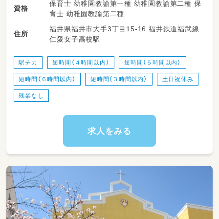
保育士 幼稚園教諭第一種 幼稚園教諭第二種 保
資格
育士 幼稚園教諭第二種
福井県福井市大手3丁目15-16 福井鉄道福武線
住所
仁愛女子高校駅
駅チカ
短時間（４時間以内）
短時間（５時間以内）
短時間（６時間以内）
短時間（３時間以内）
土日祝休み
残業なし
求人をみる