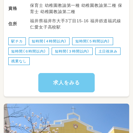
保育士 幼稚園教諭第一種 幼稚園教諭第二種 保
資格
育士 幼稚園教諭第二種
福井県福井市大手3丁目15-16 福井鉄道福武線
住所
仁愛女子高校駅
駅チカ
短時間（４時間以内）
短時間（５時間以内）
短時間（６時間以内）
短時間（３時間以内）
土日祝休み
残業なし
求人をみる