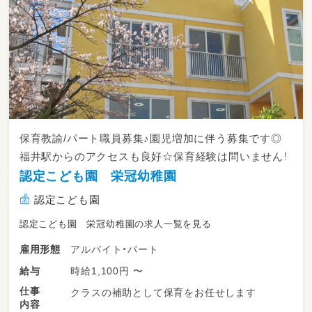
保育教諭/パート職員募集♪園児増加に伴う募集です◎
福井駅からのアクセスも良好☆保育経験は問いません！
認定こども園 栄冠幼稚園
認定こども園
認定こども園 栄冠幼稚園の求人一覧を見る
アルバイト・パート
雇用形態
時給1,100円 〜
給与
仕事
クラスの補助として保育をお任せします
内容