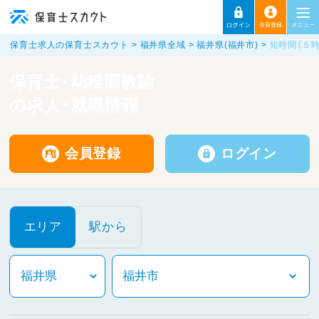
保育士求人の保育士スカウト
福井県全域
福井県(福井市)
短時間（５
保育士・幼稚園教諭
の求人・就職情報
会員登録
ログイン
エリア
駅から