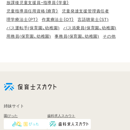
放課後児童支援員・指導員（学童）
児童指導員任用資格（療育）
児童発達支援管理責任者
理学療法士（PT）
作業療法士（OT）
言語聴覚士（ST)
バス運転手(保育園、幼稚園)
バス添乗員(保育園、幼稚園)
用務員(保育園、幼稚園)
事務員(保育園、幼稚園)
その他
会
員
登
録
も
姉妹サイト
し
園ぴった
歯科求人スカウト
く
は