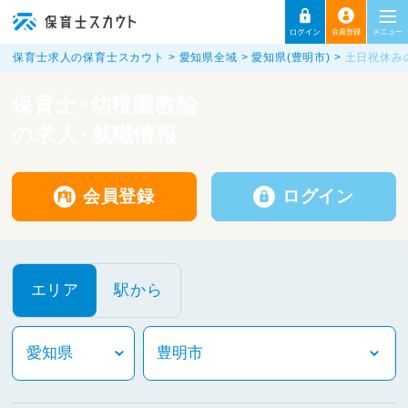
保育士求人の保育士スカウト
愛知県全域
愛知県(豊明市)
土日祝休み
保育士・幼稚園教諭
の求人・就職情報
会員登録
ログイン
エリア
駅から