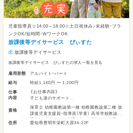
児童指導員☆14:00～18:00☆土日祝休み♪未経験・ブラ
ンクOK/短時間・WワークOK
放課後等デイサービス ぴぃすた
放課後等デイサービス
放課後等デイサービス ぴぃすたの求人一覧を見る
アルバイト・パート
雇用形態
時給1,140円 〜 1,200円
給与
《お仕事内容》
仕事
内容
子ども達のサポート
●レクリエーション
保育士 幼稚園教諭第一種 幼稚園教諭第二種 放
資格
●宿題・あそび等
課後児童支援員・指導員（学童） 高等学校教諭普
●送迎業務
通免許 中学校教諭普通免許 小学校教諭普通免
愛知県豊明市栄町大原34-22F
住所
☆正規の先生と一緒なので
許
未経験・ブランクがあっても安心♪