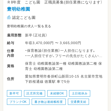
Ｒ8年度 こども園 正職員募集(担任業務になります）
豊明幼稚園
認定こども園
豊明幼稚園の求人一覧を見る
新卒（正社員）
雇用形態
年収3,470,000円 〜 3,665,000円
給与
・保育教諭（担任業務）一人担任になります。
仕事
内容
・一人担任ですが、フリーの先生がたくさんい
て、フォローをしてくれます。
保育士 幼稚園教諭第一種 幼稚園教諭第二種 保
資格
・収穫活動や園外保育など色んな活動を子ども
育士 幼稚園教諭第二種
達とたくさん保育の中で行います。
愛知県豊明市沓掛町山新田10-15 名古屋市営地
・製作物や日案などもありますが、就業時間内に
住所
下鉄桜通線 徳重駅 車で5分
終わります。
・バス乗車もありますが、当番制で、帰りのバス
は添乗員さんが乗車してくれます。
新卒可
託児所完備
未経験OK
土日祝休み
・ピアノも保育中に弾いて遊んだりします。
ブランクOK
書き物は連絡帳程度
交通費支給
・月末にお便り帳集計があります。