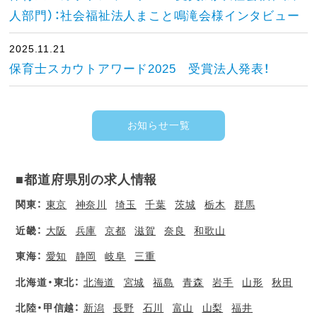
人部門）：社会福祉法人まこと鳴滝会様インタビュー
2025.11.21
保育士スカウトアワード2025 受賞法人発表！
お知らせ一覧
■都道府県別の求人情報
関東：
東京
神奈川
埼玉
千葉
茨城
栃木
群馬
近畿：
大阪
兵庫
京都
滋賀
奈良
和歌山
東海：
愛知
静岡
岐阜
三重
北海道・東北：
北海道
宮城
福島
青森
岩手
山形
秋田
北陸・甲信越：
新潟
長野
石川
富山
山梨
福井