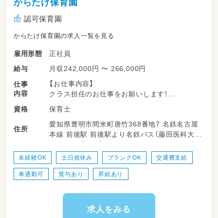
からたけ保育園
認可保育園
からたけ保育園の求人一覧を見る
正社員
雇用形態
月収242,000円 〜 266,000円
給与
【お仕事内容】
仕事
内容
クラス担任のお仕事をお願いします！
0～年少さんまでは複数担任です◎
保育士
資格
未経験・ブランクのある方も歓迎♪
愛知県豊明市間米町唐竹368番地7 名鉄名古屋
暖かい雰囲気の園さんで
住所
本線 前後駅 前後駅より名鉄バス（藤田医科大学
スタッフさん同士コミュニケーションを
行き／徳重行き）
きちんと取られています◎
未経験OK
土日祝休み
ブランクOK
交通費支給
ピアノが苦手な方もCDなど
車通勤可
賞与あり
昇給あり
活用していますので安心ですよ♪
求人をみる