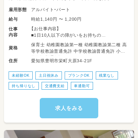
アルバイト・パート
雇用形態
時給1,140円 〜 1,200円
給与
【お仕事内容】
仕事
内容
■1日10人以下の障がいをお持ちの
こどもたちを預かります♪
保育士 幼稚園教諭第一種 幼稚園教諭第二種 高
資格
■こどもたちと遊びながら一緒に楽しい
等学校教諭普通免許 中学校教諭普通免許 小学
時間を過ごしながら支援をお願いします！
校教諭普通免許
愛知県豊明市栄町大原34-21F
住所
（レクリエーションや散歩など）
■送迎業務
子ども達の送迎を行います。
未経験OK
土日祝休み
ブランクOK
残業なし
持ち帰りなし
交通費支給
車通勤可
求人をみる