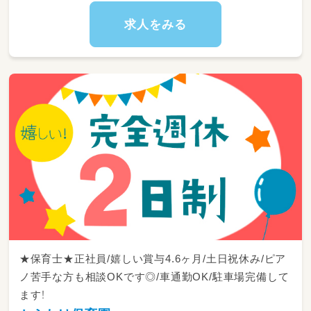
求人をみる
★保育士★正社員/嬉しい賞与4.6ヶ月/土日祝休み/ピア
ノ苦手な方も相談OKです◎/車通勤OK/駐車場完備して
ます！