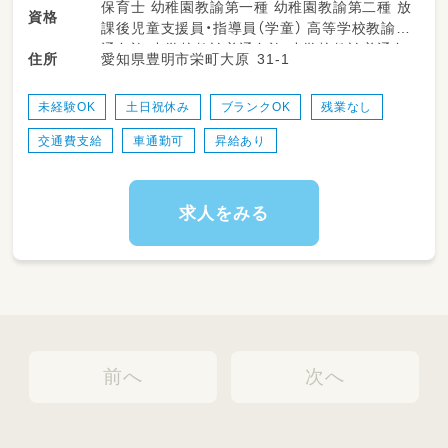
保育士 幼稚園教諭第一種 幼稚園教諭第二種 放
資格
▼ぴぃすぽの1日
課後児童支援員・指導員（学童） 高等学校教諭普
送迎（16時くらい）
通免許 中学校教諭普通免許 小学校教諭普通免
愛知県豊明市栄町大原 31-1
住所
↓
許 社会福祉士
おやつ
↓
未経験OK
土日祝休み
ブランクOK
残業なし
公園（サッカー、野球、散歩）
交通費支給
車通勤可
昇給あり
↓
室内で自由活動（カラオケ、ゲームなど）
↓
片付け
求人をみる
↓
送迎
前へ
次へ