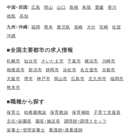
中国・四国：
広島
岡山
山口
島根
鳥取
愛媛
香川
徳島
高知
九州・沖縄：
福岡
熊本
鹿児島
長崎
大分
宮崎
佐賀
沖縄
■全国主要都市の求人情報
札幌市
仙台市
さいたま市
千葉市
横浜市
川崎市
相模原市
新潟市
静岡市
浜松市
名古屋市
京都市
大阪市
堺市
神戸市
岡山市
広島市
北九州市
福岡市
熊本市
■職種から探す
保育士
幼稚園教諭
保育教諭
保育補助
子育て支援員
主任・副園長
園長・施設長
調理師・調理スタッフ
栄養士・管理栄養士
看護師・准看護師