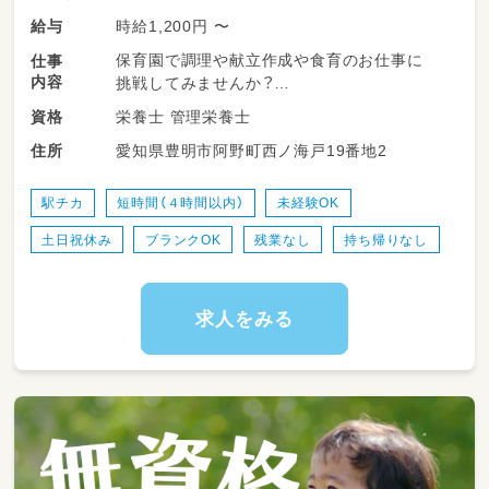
時給1,200円 〜
給与
保育園で調理や献立作成や食育のお仕事に
仕事
内容
挑戦してみませんか？
栄養士 管理栄養士
資格
★お仕事内容
愛知県豊明市阿野町西ノ海戸19番地2
住所
～*～*～*～*～*～*～*～*～*～*～*～
・調理業務
・献立作成
駅チカ
短時間（４時間以内）
未経験OK
・アレルギー対応
土日祝休み
ブランクOK
残業なし
持ち帰りなし
など♪
家庭での調理の経験があれば大丈夫です◎
初めての方も優しく教えてもらえる
求人をみる
環境なので安心して働けますよ◎