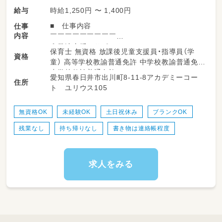
時給1,250円 〜 1,400円
給与
■ 仕事内容
仕事
内容
￣￣￣￣￣￣￣￣￣
◇発達支援のサポート
保育士 無資格 放課後児童支援員・指導員（学
資格
◇療育活動の補助
童） 高等学校教諭普通免許 中学校教諭普通免許
◇子どもの見守り
小学校教諭普通免許
愛知県春日井市出川町8-11-8アカデミーコー
◇送迎業務 など
住所
ト ユリウス105
（軽自動車、アクア、ポルテなど）
送迎なしでも相談ＯＫです♪
無資格OK
未経験OK
土日祝休み
ブランクOK
残業なし
持ち帰りなし
書き物は連絡帳程度
求人をみる