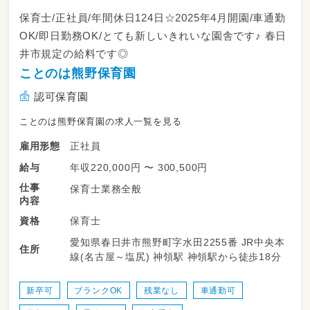
・お子様に対する療育（個別支援・集団支援）
保育士/正社員/年間休日124日☆2025年4月開園/車通勤
・宿題の補助
OK/即日勤務OK/とても新しいきれいな園舎です♪ 春日
・送迎業務（送迎車はノアです）
井市規定の給料です◎
【1日の流れ（一例）】
ことのは熊野保育園
13:00～ スタッフミーティング・おやつ作り
認可保育園
など
14:30～ 各学校へお迎え
ことのは熊野保育園の求人一覧を見る
15:00～ 宿題の補助・おやつ・自由遊び
16:00～ 各種レッスン・アクティビティ
正社員
雇用形態
17:30～ 各家庭へお送り・片付け
年収220,000円 〜 300,500円
給与
※学校休業日は午前からの預かりがあります
仕事
保育士業務全般
内容
※複数の事業所で運営しているため、近隣の事
業所への配置となる可能性もございます
保育士
資格
愛知県春日井市熊野町字水田2255番 JR中央本
雇用期間6ヶ月（原則更新・更新上限なし）
住所
線(名古屋～塩尻) 神領駅 神領駅から徒歩18分
・従事すべき業務の変更あり:会社の定める業務
・就業の場所の変更の範囲あり:法人内の通勤可
新卒可
ブランクOK
残業なし
車通勤可
能な事業所に異動の可能性あり