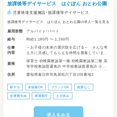
放課後等デイサービス はぐぽん おとわ公園
児童発達支援施設・放課後等デイサービス
放課後等デイサービス はぐぽん おとわ公園の求人一覧を見る
アルバイト・パート
雇用形態
時給1,180円 〜 1,260円
給与
～お子様の未来の選択肢を広げる～ そんな考
仕事
内容
え方に共感してもらえる仲間を募集しています
♪
保育士 幼稚園教諭第一種 幼稚園教諭第二種 高
資格
等学校教諭普通免許 中学校教諭普通免許 小学
はぐぽんでは療育の必要なお子さまが、日常生
校教諭普通免許 社会福祉士 精神保健福祉士 普
愛知県春日井市鳥居松六丁目205番地2
住所
活における動作やルール、社会性、正しい言葉遣
通自動車運転免許
いなど、遊びを通して身につけていけるよう、放
課後活動をサポートしています。
駅チカ
未経験OK
ブランクOK
残業なし
交通費支給
車通勤可
土日休み
学校という枠組みから卒業し、社会人となった
時に少しでもここで学んだことを役立ててほし
い。
そんな想いを込めながら、職員も一緒に遊んだ
求人をみる