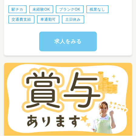
いなど、遊びを通して身につけていけるよう、放
課後活動をサポートしています。
駅チカ
未経験OK
ブランクOK
残業なし
交通費支給
車通勤可
土日休み
学校という枠組みから卒業し、社会人となった
時に少しでもここで学んだことを役立ててほし
い。
そんな想いを込めながら、職員も一緒に遊んだ
求人をみる
り身体を動かしたりしています。
入社後は、先輩スタッフが一緒に業務を行いま
すので、ご安心ください。
また、毎日ミーティングの時間を取っています
ので、その都度、子どものことや業務・支援のこ
となど、疑問点があればみんなで相談しながら
進めています。
子どもの自立や成長をサポートするお仕事で
す！
子どもたちの未来を一緒に考えていただける方
をお待ちしております！
【仕事内容】