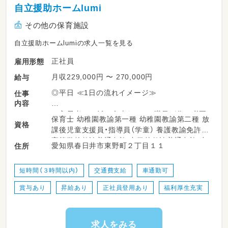
・宿題の補助
自立援助ホームlumi
・送迎業務（送迎車はノアです）
その他の保育施設
【1日の流れ（一例）】
自立援助ホームlumiの求人一覧を見る
13:00～ スタッフミーティング・おやつ作り
など
正社員
雇用形態
14:30～ 各学校へお迎え
15:00～ 宿題の補助・おやつ・自由遊び
月収229,000円 〜 270,000円
給与
16:00～ 各種レッスン・アクティビティ
◎平日 ≪1日の流れイメージ≫
仕事
17:30～ 各家庭へお送り・片付け
内容
※入居者のご飯は弁当なので、職員が作る必要
※学校休業日は午前からの預かりがあります
保育士 幼稚園教諭第一種 幼稚園教諭第二種 放
資格
ありません！
※複数の事業所で運営しているため、近隣の事
課後児童支援員・指導員（学童） 養護教諭免許
業所への配置となる可能性もございます
高等学校教諭普通免許 中学校教諭普通免許 小
愛知県春日井市東野町２丁目１１
住所
8:45出社・朝食準備
学校教諭普通免許
～
雇用期間6ヶ月（原則更新・更新上限なし）
13:00まで掃除、在庫整理、宅配受け取り、買い
短時間（３時間以内）
交通費支給
車通勤可
出し
・従事すべき業務の変更あり:会社の定める業務
賞与あり
昇給あり
正社員登用あり
福利厚生充実
・就業の場所の変更の範囲あり:法人内の通勤可
お昼休憩 ７５分
能な事業所に異動の可能性あり
～
18：00 夕食準備、入居者とコミュニケーショ
求人をみる