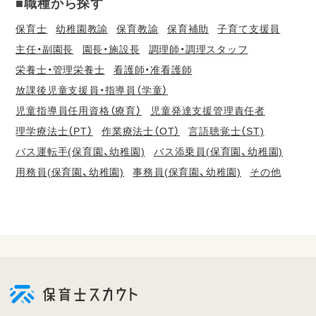
■職種から探す
保育士
幼稚園教諭
保育教諭
保育補助
子育て支援員
主任・副園長
園長・施設長
調理師・調理スタッフ
栄養士・管理栄養士
看護師・准看護師
放課後児童支援員・指導員（学童）
児童指導員任用資格（療育）
児童発達支援管理責任者
理学療法士（PT）
作業療法士（OT）
言語聴覚士（ST)
バス運転手(保育園、幼稚園)
バス添乗員(保育園、幼稚園)
用務員(保育園、幼稚園)
事務員(保育園、幼稚園)
その他
会
員
登
録