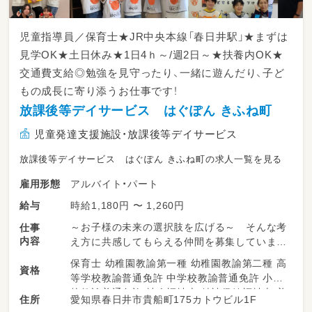
児童指導員／保育士★JR中央本線「春日井駅」★まずは
見学OK★土日休み★1日4ｈ～/週2日～★扶養内OK★
交通費支給◎勉強を見守ったり、一緒に遊んだり、子ど
もの成長に寄り添うお仕事です！
放課後等デイサービス はぐぽん きふね町
児童発達支援施設・放課後等デイサービス
放課後等デイサービス はぐぽん きふね町の求人一覧を見る
アルバイト・パート
雇用形態
時給1,180円 〜 1,260円
給与
～お子様の未来の選択肢を広げる～ そんな考
仕事
内容
え方に共感してもらえる仲間を募集しています
♪
保育士 幼稚園教諭第一種 幼稚園教諭第二種 高
資格
等学校教諭普通免許 中学校教諭普通免許 小学
はぐぽんでは療育の必要なお子さまが、日常生
校教諭普通免許 社会福祉士 精神保健福祉士 普
愛知県春日井市貴船町175カトウビル1F
住所
活における動作やルール、社会性、正しい言葉遣
通自動車運転免許