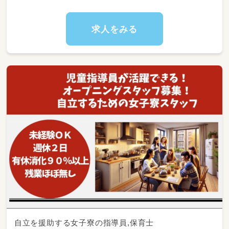
時に少しでもここで学んだことを役立ててほし
い。
そんな想いを込めながら、職員も一緒に遊んだ
求人をみる
り身体を動かしたりしています。
入社後は、先輩スタッフが一緒に業務を行いま
すので、ご安心ください。
また、毎日ミーティングの時間を取っています
ので、その都度、子どものことや業務・支援のこ
となど、疑問点があればみんなで相談しながら
進めています。
子どもの自立や成長をサポートするお仕事で
す！
子どもたちの未来を一緒に考えていただける方
をお待ちしております！
【仕事内容】
・お子様に対する療育（個別支援・集団支援）
※中学生と高校生のご利用者様がメインの事
業所となります
自立を援助する女子寮の指導員,保育士