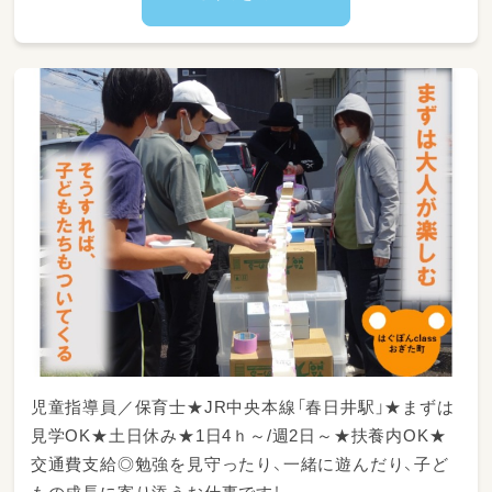
り身体を動かしたりしています。
入社後は、先輩スタッフが一緒に業務を行いま
すので、ご安心ください。
また、毎日ミーティングの時間を取っています
ので、その都度、子どものことや業務・支援のこ
となど、疑問点があればみんなで相談しながら
進めています。
子どもの自立や成長をサポートするお仕事で
す！
子どもたちの未来を一緒に考えていただける方
をお待ちしております！
【仕事内容】
・お子様に対する療育（個別支援・集団支援）
・宿題の補助
・送迎業務（送迎車はノアです）
児童指導員／保育士★JR中央本線「春日井駅」★まずは
見学OK★土日休み★1日4ｈ～/週2日～★扶養内OK★
【1日の流れ（一例）】
交通費支給◎勉強を見守ったり、一緒に遊んだり、子ど
13:00～ スタッフミーティング・おやつ作り
など