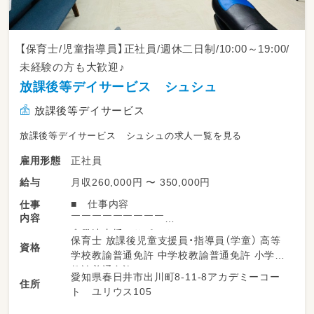
【保育士/児童指導員】正社員/週休二日制/10:00～19:00/
未経験の方も大歓迎♪
放課後等デイサービス シュシュ
放課後等デイサービス
放課後等デイサービス シュシュの求人一覧を見る
正社員
雇用形態
月収260,000円 〜 350,000円
給与
■ 仕事内容
仕事
内容
￣￣￣￣￣￣￣￣￣
◇発達支援のサポート
保育士 放課後児童支援員・指導員（学童） 高等
資格
◇療育活動の補助
学校教諭普通免許 中学校教諭普通免許 小学校
◇子どもの見守り
教諭普通免許
愛知県春日井市出川町8-11-8アカデミーコー
◇送迎業務 など
住所
ト ユリウス105
（軽自動車、アクア、ポルテなど）