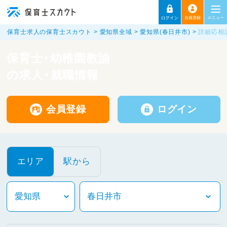
保育士求人の保育士スカウト
愛知県全域
愛知県(春日井市)
詳細応相
保育士・幼稚園教諭
の求人・就職情報
会員登録
ログイン
エリア
駅から