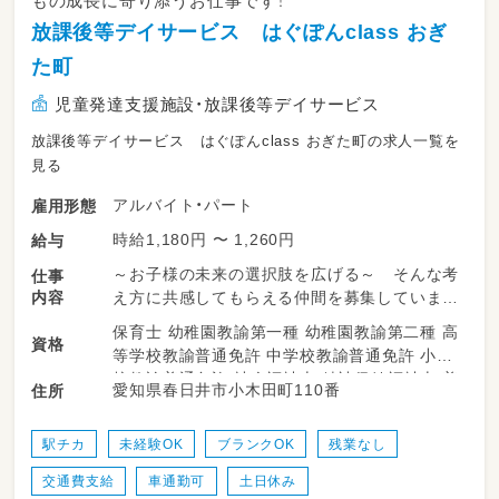
もの成長に寄り添うお仕事です！
14:30～ 各学校へお迎え
放課後等デイサービス はぐぽんclass おぎ
15:00～ 宿題の補助・おやつ・自由遊び
た町
16:00～ 各種レッスン・アクティビティ
17:30～ 各家庭へお送り・片付け
児童発達支援施設・放課後等デイサービス
※学校休業日は午前からの預かりがあります
放課後等デイサービス はぐぽんclass おぎた町の求人一覧を
※複数の事業所で運営しているため、近隣の事
見る
業所への配置となる可能性もございます
アルバイト・パート
雇用形態
雇用期間6ヶ月（原則更新・更新上限なし）
時給1,180円 〜 1,260円
給与
～お子様の未来の選択肢を広げる～ そんな考
仕事
・従事すべき業務の変更あり:会社の定める業務
内容
え方に共感してもらえる仲間を募集しています
・就業の場所の変更の範囲あり:法人内の通勤可
♪
能な事業所に異動の可能性あり
保育士 幼稚園教諭第一種 幼稚園教諭第二種 高
資格
等学校教諭普通免許 中学校教諭普通免許 小学
はぐぽんでは療育の必要なお子さまが、日常生
校教諭普通免許 社会福祉士 精神保健福祉士 普
愛知県春日井市小木田町110番
住所
活における動作やルール、社会性、正しい言葉遣
通自動車運転免許
いなど、遊びを通して身につけていけるよう、放
課後活動をサポートしています。
駅チカ
未経験OK
ブランクOK
残業なし
交通費支給
車通勤可
土日休み
学校という枠組みから卒業し、社会人となった