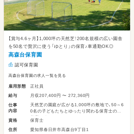
【賞与4.6ヶ月】1,000坪の天然芝！200名規模の広い園舎
を50名で贅沢に使う「ゆとり」の保育♪車通勤OK◎
高森台保育園
認可保育園
高森台保育園の求人一覧を見る
正社員
雇用形態
月収207,400円 〜 272,360円
給与
天然芝の園庭が広がる1,000坪の敷地で、50～6
仕事
内容
0名の子どもたちとゆったり関わる保育士のお
仕事です。
保育士
資格
本来は200名規模を収容できる大きな園舎を、
愛知県春日井市高森台9丁目1
住所
あえて定員を絞って使用しています。「スペー