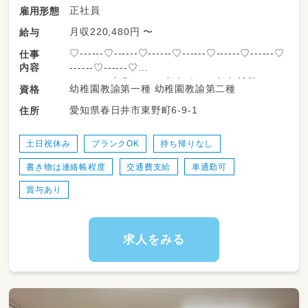
正社員
雇用形態
月収220,480円 〜
給与
♡------♡------♡------♡------♡------♡------♡
仕事
内容
------♡------♡
おしごと内容：クラス担任または担任補助／フ
幼稚園教諭第一種 幼稚園教諭第二種
資格
リー業務
愛知県春日井市東野町6-9-1
住所
♡------♡------♡------♡------♡------♡------♡
------♡------♡
これまでの経験＋αでOK
土日祝休み
ブランクOK
持ち帰りなし
書き物は連絡帳程度
交通費支給
車通勤可
賞与あり
求人をみる