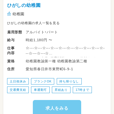
ひがしの幼稚園
幼稚園
ひがしの幼稚園の求人一覧を見る
アルバイト・パート
雇用形態
時給1,180円 〜
給与
☆---☆---☆---☆---☆---☆---☆---☆---☆---☆-
仕事
内容
--☆---☆---☆
おしごと内容：保育補助／フリー教諭など
幼稚園教諭第一種 幼稚園教諭第二種
資格
☆---☆---☆---☆---☆---☆---☆---☆---☆---☆-
愛知県春日井市東野町6-9-1
住所
--☆---☆---☆
土日祝休み
ブランクOK
持ち帰りなし
交通費支給
車通勤可
昇給あり
17時まで
求人をみる