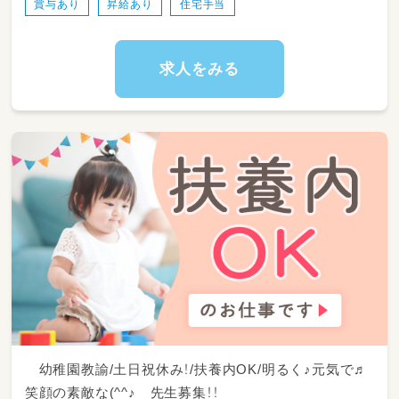
賞与あり
昇給あり
住宅手当
求人をみる
幼稚園教諭/土日祝休み！/扶養内OK/明るく♪元気で♬
笑顔の素敵な(^^♪ 先生募集！！