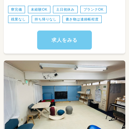
スの取り合い」「行事準備でバタバタ」「職員室
が狭くて息苦しい」――そんなストレスとは、こ
寮完備
未経験OK
土日祝休み
ブランクOK
こでは無縁です。
残業なし
持ち帰りなし
書き物は連絡帳程度
保育の方針は「子どもの興味・気持ちをとことん
大切にする」こと。はだし保育・泥んこ遊びな
ど、五感を使ったのびのびとした保育を実践し
ています。早期教育カリキュラムや発表会のプ
求人をみる
レッシャーもありません。
ピアノが得意でなくても大丈夫。お互いの得
意・不得意をカバーし合える、チームワークを大
切にする職場です。
＜具体的な業務内容＞
・0歳～就学前までの乳幼児の保育（クラス担任
またはフリー）
・はだし保育、泥んこ遊び、ボディペインティン
グなど自然体験のサポート
・保護者対応、日誌や連絡帳の記入 など
★「子どもが多すぎて目が回る…」「場所がなく
て活動が制限される…」といった悩みとは無縁
の環境です！