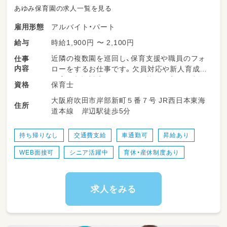
あゆみ保育園の求人一覧を見る
アルバイト・パート
雇用形態
時給1,900円 〜 2,100円
給与
近隣の複数園を巡回し、保育支援や職員のフォ
仕事
内容
ローをするお仕事です。欠員対応や新人育成、
保育の相談対応など、各園の状況に応じた支援
保育士
資格
を実施します。週に数日程度の勤務で、ご自身
大阪府吹田市岸部新町５番７号 JR西日本東海
のペースに合わせた働き方が可能です。保育士
住所
道本線 岸辺駅徒歩5分
スキルを活かせるのはもちろん、ブランクのあ
る方も安心して始められる環境が整っていま
す。
持ち帰りなし
交通費支給
車通勤可
昇給あり
WEB面接可
シニア活躍中
育休・産休制度あり
＜担当する園＞
★1日に2つの園を行き来することはありません
★大阪府吹田市、茨木市にある2つの保育園をシ
フト制で勤務していただきます。
求人をみる
【勤務先】※車通勤OK（駐車場無料）