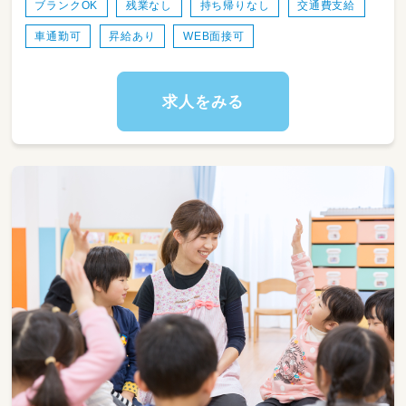
ブランクOK
残業なし
持ち帰りなし
交通費支給
＜スケジュール例＞
車通勤可
昇給あり
WEB面接可
07:30～登園
09:00～自発的な活動(室内遊び/お散歩)
11:00～昼食
12:30～午睡(事務作業/ブレスチェック/休憩)
求人をみる
15:00～自発的な活動(室内遊び/お散歩)
18:30～降園