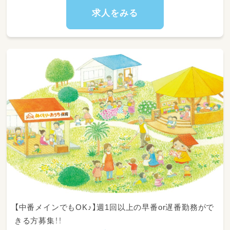
12:30～午睡(事務作業/ブレスチェック/休憩)
求人をみる
15:00～自発的な活動(室内遊び/お散歩)
18:30～降園
【中番メインでもOK♪】週1回以上の早番or遅番勤務がで
きる方募集！！