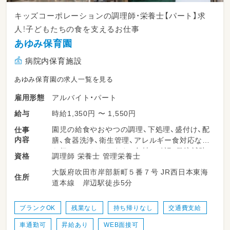
キッズコーポレーションの調理師・栄養士【パート】求
人！子どもたちの食を支えるお仕事
あゆみ保育園
病院内保育施設
あゆみ保育園の求人一覧を見る
アルバイト・パート
雇用形態
時給1,350円 〜 1,550円
給与
園児の給食やおやつの調理、下処理、盛付け、配
仕事
内容
膳、食器洗浄、衛生管理、アレルギー食対応など
を行っていただきます。食材の確認・発注補助
調理師 栄養士 管理栄養士
資格
なども一部お任せします。栄養面だけでなく、
大阪府吹田市岸部新町５番７号 JR西日本東海
衛生・安全面にも配慮しながら、子どもたちの食
住所
道本線 岸辺駅徒歩5分
事時間を支えます。勤務時間や日数は相談可能
で、家庭との両立もしやすい環境です。
ブランクOK
残業なし
持ち帰りなし
交通費支給
＜スケジュール例＞
車通勤可
昇給あり
WEB面接可
・08:15～朝おやつとお昼ご飯の調理