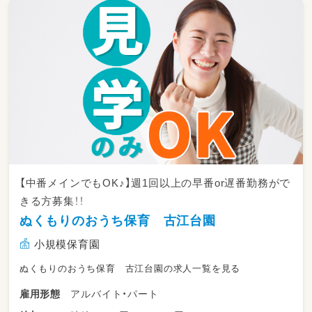
（1）市立吹田市民病院あゆみ保育園（定員数40
名）
大阪府吹田市岸部新町５番７号
JR西日本東海道本線 岸辺駅徒歩5分
（2）済生会茨木病院なでしこキッズ保育所（定員
数38名）
大阪府茨木市上穂積１丁目２番27号済生会茨木
医療福祉センター1階
JR茨木駅 徒歩14分
【中番メインでもOK♪】週1回以上の早番or遅番勤務がで
きる方募集！！
ぬくもりのおうち保育 古江台園
小規模保育園
ぬくもりのおうち保育 古江台園の求人一覧を見る
アルバイト・パート
雇用形態