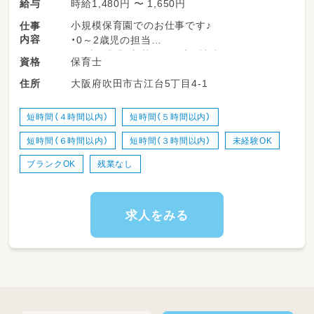
時給1,480円 〜 1,650円
給与
小規模保育園でのお仕事です♪
仕事
内容
・0～2歳児の担当
・食事、排泄、着替え、午睡の補助
保育士
資格
・園内の環境整備
大阪府吹田市古江台5丁目4-1
住所
・保護者対応 ※勤務時間数・時間帯によっては
無い場合もあります。
・連絡帳、各書類の記入 ※勤務時間数・時間帯
短時間（４時間以内）
短時間（５時間以内）
によって作成書類は異なります。
短時間（６時間以内）
短時間（３時間以内）
未経験OK
（連絡帳、個別指導計画票、週案、ヒヤリハット
等）
ブランクOK
残業なし
求人をみる