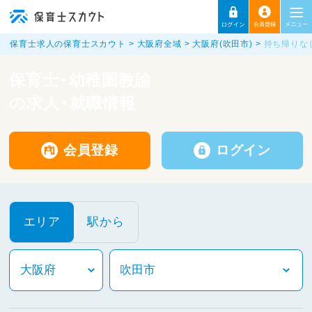
保育士求人の保育士スカウト
大阪府全域
大阪府(吹田市)
持ち帰りな
保育士・幼稚園教諭
の求人・就職情報
会員登録
ログイン
エリア
駅から