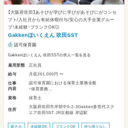
【大阪府吹田】あそびが学びに学びがあそびにがコンセ
プト/入社月から有給休暇付与/安心の大手企業グルー
プ！未経験・ブランクOK◎
Gakkenほいくえん 吹田SST
認可保育園
Gakkenほいくえん 吹田SSTの求人一覧を見る
正社員
雇用形態
月収261,000円 〜
給与
認可保育園における保育士業務全般
仕事
内容
・保育業務
・クラス担任
保育士
資格
・指導計画作成、記録
大阪府吹田市岸部中5-2-3Gakken多世代スク
・その他保育に係る業務全般
住所
エア吹田SST JR京都線 岸辺駅
駅チカ
未経験OK
ブランクOK
持ち帰りなし