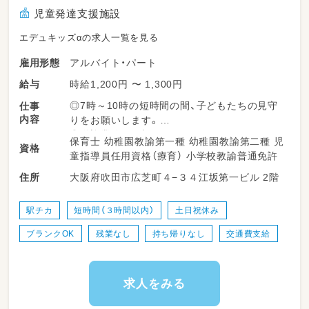
児童発達支援施設
エデュキッズαの求人一覧を見る
アルバイト・パート
雇用形態
時給1,200円 〜 1,300円
給与
◎7時～10時の短時間の間、子どもたちの見守
仕事
内容
りをお願いします。
◎送迎業務は一切なし
保育士 幼稚園教諭第一種 幼稚園教諭第二種 児
資格
◎週2日～週5日 扶養内勤務も可能です
童指導員任用資格（療育） 小学校教諭普通免許
大阪府吹田市広芝町４−３４江坂第一ビル 2階
住所
駅チカ
短時間（３時間以内）
土日祝休み
ブランクOK
残業なし
持ち帰りなし
交通費支給
求人をみる