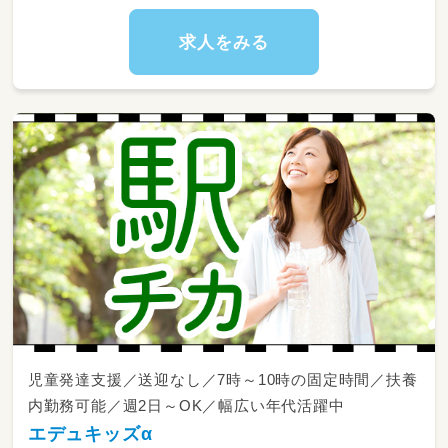
季節行事に合わせた製作を園児と一緒に行いま
す。
求人をみる
※持ち帰り業務一切なし！
児童発達支援／送迎なし／7時～10時の固定時間／扶養
内勤務可能／週2日～OK／幅広い年代活躍中
エデュキッズα