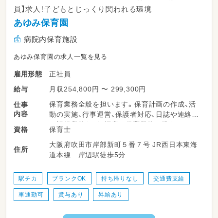
員】求人！子どもとじっくり関われる環境
あゆみ保育園
病院内保育施設
あゆみ保育園の求人一覧を見る
正社員
雇用形態
月収254,800円 〜 299,300円
給与
保育業務全般を担います。保育計画の作成、活
仕事
内容
動の実施、行事運営、保護者対応、日誌や連絡帳
の記録業務など、幅広い保育業務に携わってい
保育士
資格
ただきます。少人数制の保育園が多く、子ども
大阪府吹田市岸部新町５番７号 JR西日本東海
たち一人ひとりに丁寧に関わることができる環
住所
道本線 岸辺駅徒歩5分
境です。チームで連携しながら、柔軟で子ども
主体の保育を実践していただきます。
駅チカ
ブランクOK
持ち帰りなし
交通費支給
＜スケジュール例＞
車通勤可
賞与あり
昇給あり
07:30～登園
09:00～自発的な活動(室内遊び/お散歩)
11:00～昼食