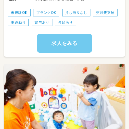
・連絡帳、各書類の記入
未経験OK
ブランクOK
持ち帰りなし
交通費支給
車通勤可
賞与あり
昇給あり
求人をみる