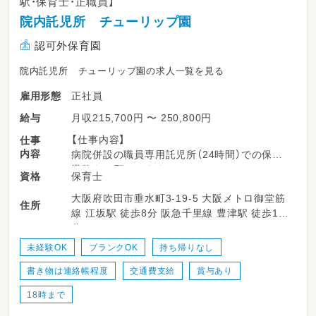
駅・保育士・正職員】
院内託児所 チューリップ園
認可外保育園
院内託児所 チューリップ園の求人一覧を見る
正社員
雇用形態
月収215,700円 〜 250,800円
給与
【仕事内容】
仕事
内容
病院併設の職員専用託児所（24時間）での保育
業務をお願いします。
保育士
資格
病児保育ではありません。
大阪府吹田市垂水町3-19-5 大阪メトロ御堂筋
・病院職員のお子様（0～5歳の未就学児）を平均
住所
線 江坂駅 徒歩8分 阪急千里線 豊津駅 徒歩10
3～5名お預かりしております。
分
・夜間託児を実施する日は10日/月前後で、一人
当たり月に2～3回の夜勤が発生します。夜間の
未経験OK
ブランクOK
持ち帰りなし
預かりは園児1～2名と日中よりも少ない人数で
書き物は連絡帳程度
交通費支給
賞与あり
す。
・保育士は1日あたり2～3名体制で対応します。
18時まで
・運動会や遠足などの行事はなく、月に1回程度