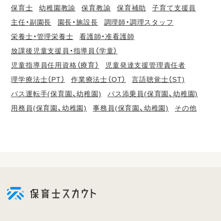
保育士
幼稚園教諭
保育教諭
保育補助
子育て支援員
主任・副園長
園長・施設長
調理師・調理スタッフ
栄養士・管理栄養士
看護師・准看護師
放課後児童支援員・指導員（学童）
児童指導員任用資格（療育）
児童発達支援管理責任者
理学療法士（PT）
作業療法士（OT）
言語聴覚士（ST)
バス運転手(保育園、幼稚園)
バス添乗員(保育園、幼稚園)
用務員(保育園、幼稚園)
事務員(保育園、幼稚園)
その他
会
員
登
録
も