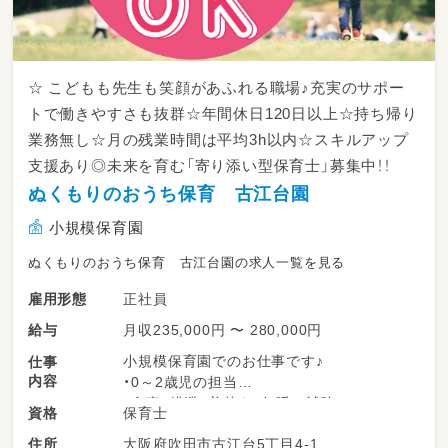
☆ こどもも先生も笑顔があふれる職場♪充実のサポー
トで働きやすさも抜群☆年間休日120日以上☆持ち帰り
業務無し☆月の残業時間は平均3h以内☆スキルアップ
支援あり◎未来を育む「寄り添い型保育士」募集中！！
ぬくもりのおうち保育 古江台園
小規模保育園
ぬくもりのおうち保育 古江台園の求人一覧を見る
正社員
雇用形態
月収235,000円 〜 280,000円
給与
小規模保育園でのお仕事です♪
仕事
内容
・0～2歳児の担当
・食事、排泄、着替え、午睡の補助
保育士
資格
・園内の環境整備
大阪府吹田市古江台5丁目4-1
住所
・保護者対応