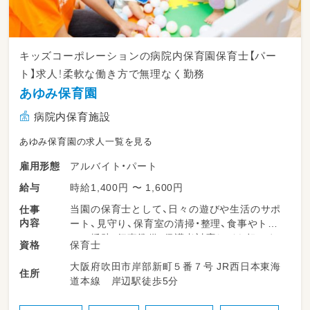
キッズコーポレーションの病院内保育園保育士【パー
ト】求人！柔軟な働き方で無理なく勤務
あゆみ保育園
病院内保育施設
あゆみ保育園の求人一覧を見る
アルバイト・パート
雇用形態
時給1,400円 〜 1,600円
給与
当園の保育士として、日々の遊びや生活のサポ
仕事
内容
ート、見守り、保育室の清掃・整理、食事やトイ
レの援助、行事準備、保護者対応などを担いま
保育士
資格
す。柔軟な保育環境の中で、子どもたち一人ひ
大阪府吹田市岸部新町５番７号 JR西日本東海
とりにしっかり向き合える時間が多くありま
住所
道本線 岸辺駅徒歩5分
す。勤務日数や時間は相談可能で、ライフスタ
イルに合わせて無理なく働けるのが特長です。