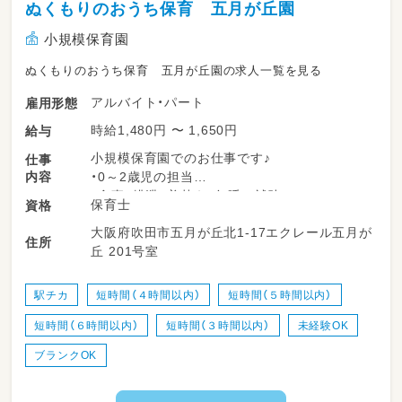
ぬくもりのおうち保育 五月が丘園
小規模保育園
ぬくもりのおうち保育 五月が丘園の求人一覧を見る
アルバイト・パート
雇用形態
時給1,480円 〜 1,650円
給与
小規模保育園でのお仕事です♪
仕事
内容
・0～2歳児の担当
・食事、排泄、着替え、午睡の補助
保育士
資格
・園内の環境整備
大阪府吹田市五月が丘北1-17エクレール五月が
・保護者対応 ※勤務時間数・時間帯によっては
住所
丘 201号室
無い場合もあります。
・連絡帳、各書類の記入 ※勤務時間数・時間帯
によって作成書類は異なります。
駅チカ
短時間（４時間以内）
短時間（５時間以内）
（連絡帳、個別指導計画票、週案、ヒヤリハット
短時間（６時間以内）
短時間（３時間以内）
未経験OK
等）
ブランクOK