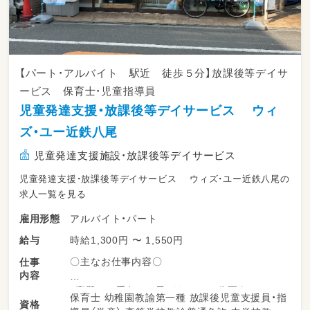
【パート・アルバイト 駅近 徒歩５分】放課後等デイサ
ービス 保育士・児童指導員
児童発達支援・放課後等デイサービス ウィ
ズ・ユー近鉄八尾
児童発達支援施設・放課後等デイサービス
児童発達支援・放課後等デイサービス ウィズ・ユー近鉄八尾の
求人一覧を見る
アルバイト・パート
雇用形態
時給1,300円 〜 1,550円
給与
〇主なお仕事内容〇
仕事
内容
・宿題のお手伝い ・子どもたちと公園あそび ・
保育士 幼稚園教諭第一種 放課後児童支援員・指
資格
着替えの補助 ・自由遊びの見守り ・添乗業務・