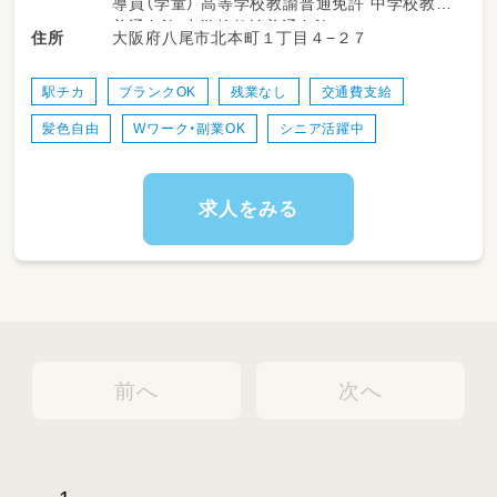
導員（学童） 高等学校教諭普通免許 中学校教諭
施設内の掃除、片付け ・外出・学校終了後や休校
普通免許 小学校教諭普通免許
大阪府八尾市北本町１丁目４−２７
住所
日に一緒に遊んだり、その子に合わせた課題解
決、外出などのサポートをお願いします♪
駅チカ
ブランクOK
残業なし
交通費支給
髪色自由
Wワーク・副業OK
シニア活躍中
求人をみる
前へ
次へ