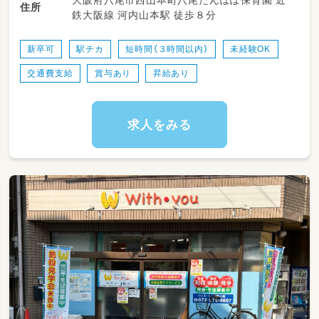
住所
鉄大阪線 河内山本駅 徒歩８分
新卒可
駅チカ
短時間（３時間以内）
未経験OK
交通費支給
賞与あり
昇給あり
求人をみる