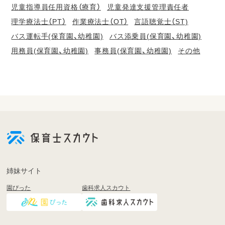
児童指導員任用資格（療育）
児童発達支援管理責任者
理学療法士（PT）
作業療法士（OT）
言語聴覚士（ST)
バス運転手(保育園、幼稚園)
バス添乗員(保育園、幼稚園)
用務員(保育園、幼稚園)
事務員(保育園、幼稚園)
その他
会
員
登
録
も
姉妹サイト
し
園ぴった
歯科求人スカウト
く
は
ロ