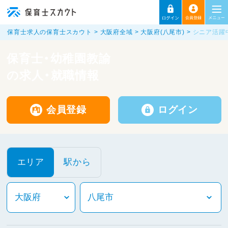
保育士求人の保育士スカウト
大阪府全域
大阪府(八尾市)
シニア活躍
保育士・幼稚園教諭
の求人・就職情報
会員登録
ログイン
エリア
駅から