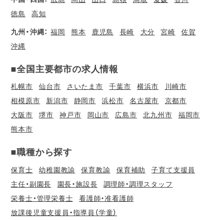
徳島
高知
九州・沖縄：
福岡
熊本
鹿児島
長崎
大分
宮崎
佐賀
沖縄
■全国主要都市の求人情報
札幌市
仙台市
さいたま市
千葉市
横浜市
川崎市
相模原市
新潟市
静岡市
浜松市
名古屋市
京都市
大阪市
堺市
神戸市
岡山市
広島市
北九州市
福岡市
熊本市
■職種から探す
保育士
幼稚園教諭
保育教諭
保育補助
子育て支援員
主任・副園長
園長・施設長
調理師・調理スタッフ
栄養士・管理栄養士
看護師・准看護師
放課後児童支援員・指導員（学童）