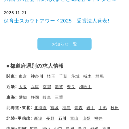
2025.11.21
保育士スカウトアワード2025 受賞法人発表！
お知らせ一覧
■都道府県別の求人情報
関東：
東京
神奈川
埼玉
千葉
茨城
栃木
群馬
近畿：
大阪
兵庫
京都
滋賀
奈良
和歌山
東海：
愛知
静岡
岐阜
三重
北海道・東北：
北海道
宮城
福島
青森
岩手
山形
秋田
北陸・甲信越：
新潟
長野
石川
富山
山梨
福井
中国・四国：
広島
岡山
山口
島根
鳥取
愛媛
香川