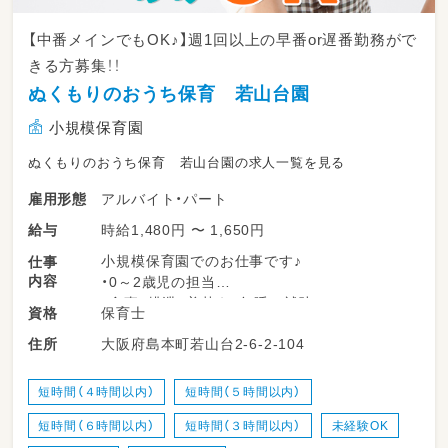
【中番メインでもOK♪】週1回以上の早番or遅番勤務がで
きる方募集！！
ぬくもりのおうち保育 若山台園
小規模保育園
ぬくもりのおうち保育 若山台園の求人一覧を見る
アルバイト・パート
雇用形態
時給1,480円 〜 1,650円
給与
小規模保育園でのお仕事です♪
仕事
内容
・0～2歳児の担当
・食事、排泄、着替え、午睡の補助
保育士
資格
・園内の環境整備
大阪府島本町若山台2-6-2-104
住所
・保護者対応 ※勤務時間数・時間帯によっては
無い場合もあります。
・連絡帳、各書類の記入 ※勤務時間数・時間帯
短時間（４時間以内）
短時間（５時間以内）
によって作成書類は異なります。
短時間（６時間以内）
短時間（３時間以内）
未経験OK
（連絡帳、個別指導計画票、週案、ヒヤリハット