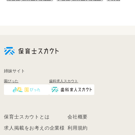
会
員
登
録
も
姉妹サイト
し
園ぴった
歯科求人スカウト
く
は
ロ
グ
イ
保育士スカウトとは
会社概要
ン
を
求人掲載をお考えの企業様
利用規約
し