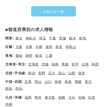
お知らせ一覧
■都道府県別の求人情報
関東：
東京
神奈川
埼玉
千葉
茨城
栃木
群馬
近畿：
大阪
兵庫
京都
滋賀
奈良
和歌山
東海：
愛知
静岡
岐阜
三重
北海道・東北：
北海道
宮城
福島
青森
岩手
山形
秋田
北陸・甲信越：
新潟
長野
石川
富山
山梨
福井
中国・四国：
広島
岡山
山口
島根
鳥取
愛媛
香川
徳島
高知
九州・沖縄：
福岡
熊本
鹿児島
長崎
大分
宮崎
佐賀
沖縄