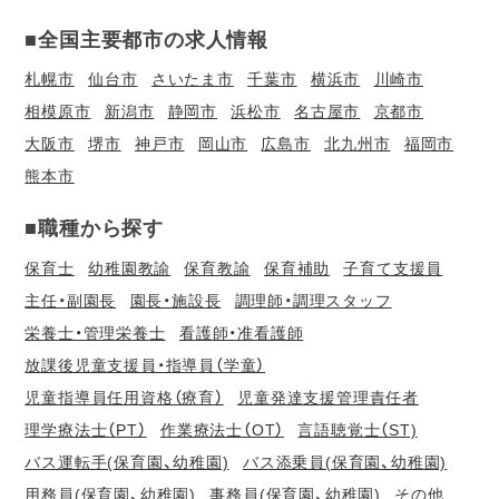
■全国主要都市の求人情報
札幌市
仙台市
さいたま市
千葉市
横浜市
川崎市
相模原市
新潟市
静岡市
浜松市
名古屋市
京都市
大阪市
堺市
神戸市
岡山市
広島市
北九州市
福岡市
熊本市
■職種から探す
保育士
幼稚園教諭
保育教諭
保育補助
子育て支援員
主任・副園長
園長・施設長
調理師・調理スタッフ
栄養士・管理栄養士
看護師・准看護師
放課後児童支援員・指導員（学童）
児童指導員任用資格（療育）
児童発達支援管理責任者
理学療法士（PT）
作業療法士（OT）
言語聴覚士（ST)
バス運転手(保育園、幼稚園)
バス添乗員(保育園、幼稚園)
用務員(保育園、幼稚園)
事務員(保育園、幼稚園)
その他