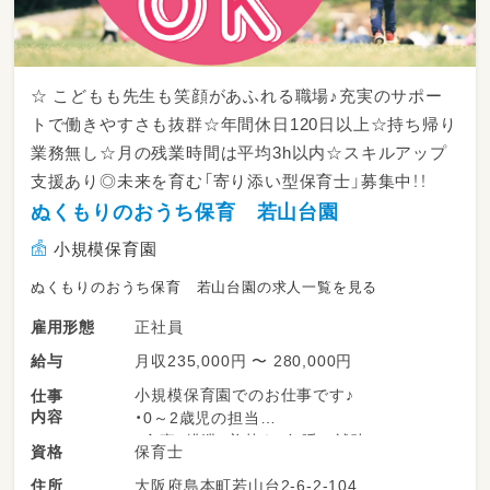
☆ こどもも先生も笑顔があふれる職場♪充実のサポー
トで働きやすさも抜群☆年間休日120日以上☆持ち帰り
業務無し☆月の残業時間は平均3h以内☆スキルアップ
支援あり◎未来を育む「寄り添い型保育士」募集中！！
ぬくもりのおうち保育 若山台園
小規模保育園
ぬくもりのおうち保育 若山台園の求人一覧を見る
正社員
雇用形態
月収235,000円 〜 280,000円
給与
小規模保育園でのお仕事です♪
仕事
内容
・0～2歳児の担当
・食事、排泄、着替え、午睡の補助
保育士
資格
・園内の環境整備
大阪府島本町若山台2-6-2-104
住所
・保護者対応