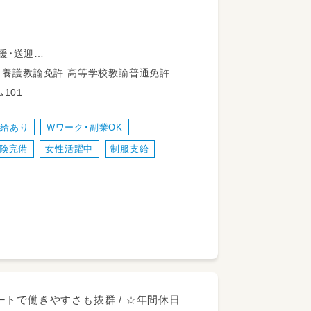
援・送迎
学校教諭普通免許 小学校教諭普通免許 社会福祉士 言語聴覚士 普通自動車運転免許
101
回数上限なし）
昇給あり
Wワーク・副業OK
険完備
女性活躍中
制服支給
トで働きやすさも抜群 / ☆年間休日