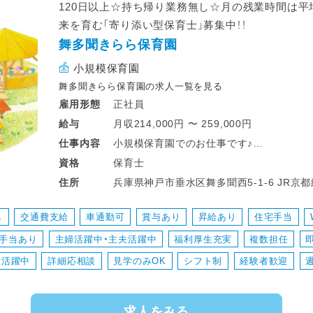
120日以上☆持ち帰り業務無し☆月の残業時間は平
来を育む「寄り添い型保育士」募集中！！
舞多聞きらら保育園
小規模保育園
舞多聞きらら保育園の求人一覧を見る
正社員
雇用形態
月収214,000円 〜 259,000円
給与
小規模保育園でのお仕事です♪
仕事
内容
・0～2歳児の担当
保育士
資格
・食事、排泄、着替え、午睡の補助
兵庫県神戸市垂
住所
・園内の環境整備
・保護者対応
し
交通費支給
車通勤可
賞与あり
昇給あり
住宅手当
・連絡帳、各書類の記入
手当あり
主婦活躍中・主夫活躍中
福利厚生充実
複数担任
性活躍中
詳細応相談
見学のみOK
シフト制
経験者歓迎
求人をみる