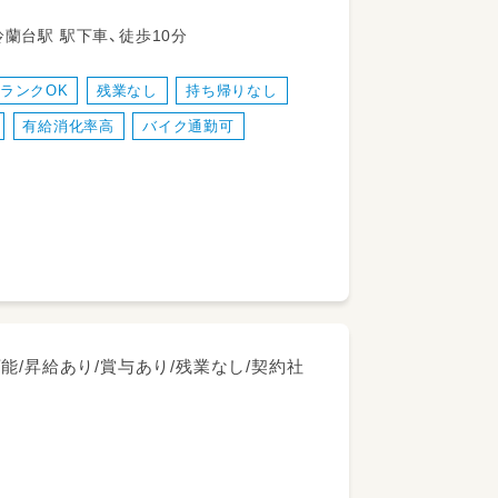
緒に過ごしていただきます。
りをお願いします。
2－2－3 有馬線 北鈴蘭台駅 駅下車、徒歩10分
ランクOK
残業なし
持ち帰りなし
3時間程度／仕事と家庭の両立◎
有給消化率高
バイク通勤可
ませんか？
/昇給あり/賞与あり/残業なし/契約社