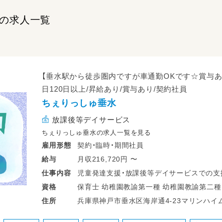
Kの求人一覧
【垂水駅から徒歩圏内ですが車通勤OKです☆賞与あ
日120日以上/昇給あり/賞与あり/契約社員
ちぇりっしゅ垂水
放課後等デイサービス
ちぇりっしゅ垂水の求人一覧を見る
契約・臨時・期間社員
雇用形態
月収216,720円 〜
給与
児童発達支援・放課後等デイサービスでの支
仕事
内容
保育士 幼稚園教諭第一種 幼稚園教諭第二種 高等学校教諭普通免許 中学校教諭普通
資格
業務変更なし
兵庫県神戸市垂水区海岸通4-23マリンハイム
住所
転勤なし
雇用期間の定めあり:6ヶ月（原則更新 更新