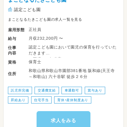
認定こども園
まことなるたきこども園の求人一覧を見る
正社員
雇用形態
月収232,200円 〜
給与
認定こども園において園児の保育を行っていた
仕事
内容
だきます
※園児270名程度
保育士
資格
和歌山県和歌山市園部381番地 阪和線(天王寺
住所
～和歌山) 六十谷駅 徒歩２６分
託児所完備
交通費支給
車通勤可
賞与あり
昇給あり
住宅手当
育休・産休制度あり
求人をみる