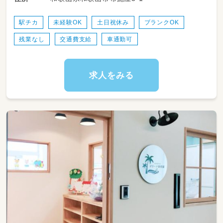
クラス活動(健康・社会・言語・音楽・造形カリ
キュラム)
駅チカ
未経験OK
土日祝休み
ブランクOK
残業なし
交通費支給
車通勤可
求人をみる