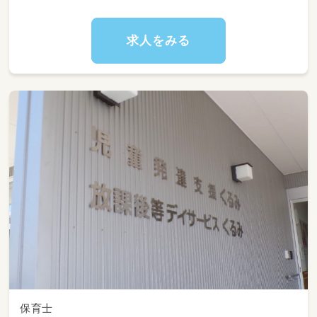
す）
→園児が眠ってからは見守り業務が中心です。
日中できなかった書類業務などの時間が取れま
求人をみる
す♪
・病児、一時預かり保育あり
・延長時間帯、一時預かりの学童利用の場合あり
★持ち帰りでの仕事はなく、全て勤務時間内に
お願いします！
★夜勤は現状月４回程度の利用を交代で対応し
ているので月１回程度です
保育士