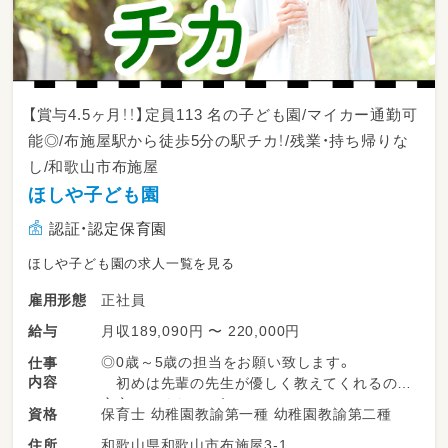
【賞与4.5ヶ月！！】定員113 名の子ども園/マイカー通勤可
能◎/布施屋駅から徒歩5分の駅チカ！/残業・持ち帰りな
し/和歌山市布施屋
ほしや子ども園
認証・認定保育園
ほしや子ども園の求人一覧を見る
正社員
雇用形態
月収189,090円 〜 220,000円
給与
◎0歳～5歳の担当をお願い致します。
仕事
内容
初めは先輩の先生が優しく教えてくれるので
安心してください！
保育士 幼稚園教諭第一種 幼稚園教諭第二種
資格
和歌山県和歌山市布施屋3-1
住所
◎自由遊び