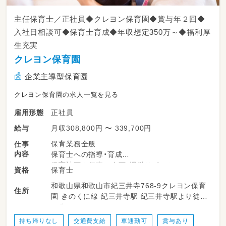
主任保育士／正社員◆クレヨン保育園◆賞与年２回◆
入社日相談可◆保育士育成◆年収想定350万～◆福利厚
生充実
クレヨン保育園
企業主導型保育園
クレヨン保育園の求人一覧を見る
正社員
雇用形態
月収308,800円 〜 339,700円
給与
保育業務全般
仕事
内容
保育士への指導・育成
保育計画や行事の企画・運営サポート
保育士
資格
園長の補佐業務
和歌山県和歌山市紀三井寺768-9クレヨン保育
保護者対応
住所
園 きのくに線 紀三井寺駅 紀三井寺駅より徒歩
行政監査・書類作成等の補助
７分
園内の連携・チームマネジメント
シフト作成
持ち帰りなし
交通費支給
車通勤可
賞与あり