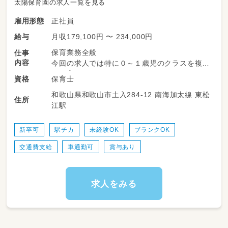
太陽保育園の求人一覧を見る
正社員
雇用形態
月収179,100円 〜 234,000円
給与
保育業務全般
仕事
内容
今回の求人では特に０～１歳児のクラスを複数
で保育していただきます。
保育士
資格
育児担当制を取り入れ始め、子ども達一人一人
和歌山県和歌山市土入284-12 南海加太線 東松
の発達に寄り添った保育を目指しています。
住所
江駅
次年度からは0歳児から５歳児までのいずれか
のクラスの担任をし、子どもたちと一緒に楽し
く毎日を過ごします。
新卒可
駅チカ
未経験OK
ブランクOK
複数担任のクラスも多く、未経験であったり、経
交通費支給
車通勤可
賞与あり
験が浅い方でもベテラン保育士と相談をしなが
ら保育を進めていきます。
求人をみる