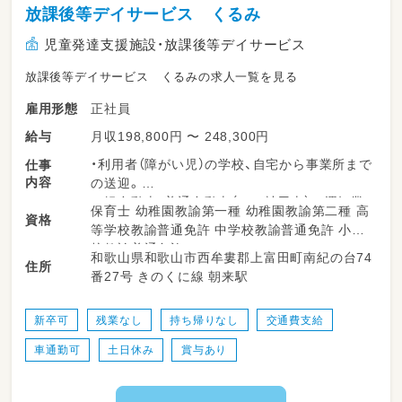
放課後等デイサービス くるみ
児童発達支援施設・放課後等デイサービス
放課後等デイサービス くるみの求人一覧を見る
正社員
雇用形態
月収198,800円 〜 248,300円
給与
・利用者（障がい児）の学校、自宅から事業所まで
仕事
内容
の送迎。
軽自動車・普通自動車（ＡＴ社用車）の運転業
保育士 幼稚園教諭第一種 幼稚園教諭第二種 高
資格
務有り
等学校教諭普通免許 中学校教諭普通免許 小学
・手洗い・うがい・トイレなどの日常生活支援。
校教諭普通免許
和歌山県和歌山市西牟婁郡上富田町南紀の台74
・生活能力向上を目的とした訓練。
住所
番27号 きのくに線 朝来駅
・屋外や屋内での遊びの展開。
・個別課題への取り組みの補助。
・おやつ作りや創作活動、
新卒可
残業なし
持ち帰りなし
交通費支給
・食事、おやつの提供、補助。
車通勤可
土日休み
賞与あり
・業務日誌の作成。
＊利用者数は１日最大１０名です
【変更範囲：その他法人の定める業務】