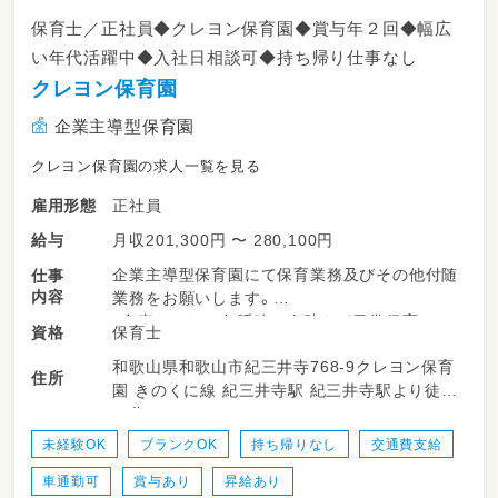
保育士／正社員◆クレヨン保育園◆賞与年２回◆幅広
い年代活躍中◆入社日相談可◆持ち帰り仕事なし
クレヨン保育園
企業主導型保育園
クレヨン保育園の求人一覧を見る
正社員
雇用形態
月収201,300円 〜 280,100円
給与
企業主導型保育園にて保育業務及びその他付随
仕事
内容
業務をお願いします。
・食事・トイレ・午睡時の介助など日常保育
保育士
資格
・書類作成（月案・週案・日案・避難訓練報告書な
和歌山県和歌山市紀三井寺768-9クレヨン保育
ど）
住所
園 きのくに線 紀三井寺駅 紀三井寺駅より徒歩
・月製作、行事の製作などの準備
７分
・クラス担任業務
・延長保育 （18：15～21：30/園児の申し込みに
未経験OK
ブランクOK
持ち帰りなし
交通費支給
よる）
車通勤可
賞与あり
昇給あり
・夜勤（19：00～7：15/回数は申し込みによりま