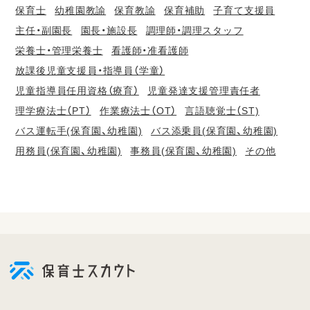
保育士
幼稚園教諭
保育教諭
保育補助
子育て支援員
主任・副園長
園長・施設長
調理師・調理スタッフ
栄養士・管理栄養士
看護師・准看護師
放課後児童支援員・指導員（学童）
児童指導員任用資格（療育）
児童発達支援管理責任者
理学療法士（PT）
作業療法士（OT）
言語聴覚士（ST)
バス運転手(保育園、幼稚園)
バス添乗員(保育園、幼稚園)
用務員(保育園、幼稚園)
事務員(保育園、幼稚園)
その他
会
員
登
録
も