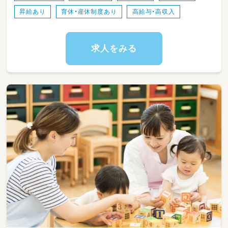
保育の質の向上、保育方針の実践
昇給あり
育休・産休制度あり
高給与・高収入
書類作成（月案・週案・日案・避難訓練報告書な
ど）
月製作、行事の製作など
夜勤、長日勤、延長時間保育対応
求人をみる
病児、一時預かり保育あり
延長時間帯、一時預かりの学童利用の対応あり