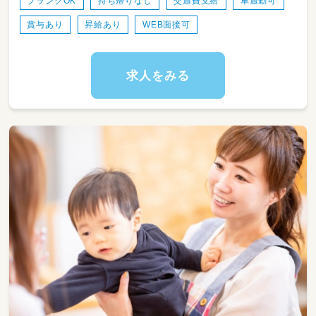
ブランクOK
持ち帰りなし
交通費支給
車通勤可
賞与あり
昇給あり
WEB面接可
求人をみる