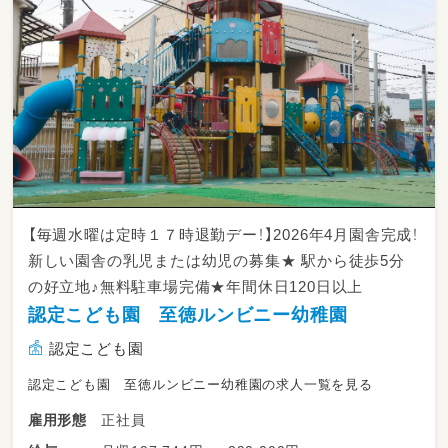
【毎週水曜は定時１７時退勤デー！】2026年4月園舎完成！
新しい園舎の乳児または幼児の募集★ 駅から徒歩5分
の好立地♪無料駐車場完備★年間休日120日以上
認定こども園 至徳ルンビニー幼稚園
認定こども園
認定こども園 至徳ルンビニー幼稚園の求人一覧を見る
正社員
雇用形態