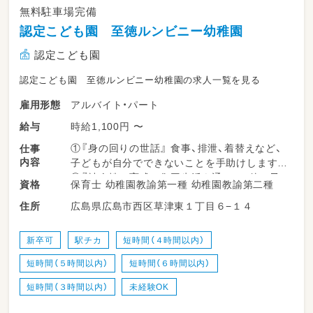
無料駐車場完備
認定こども園 至徳ルンビニー幼稚園
認定こども園
認定こども園 至徳ルンビニー幼稚園の求人一覧を見る
アルバイト・パート
雇用形態
時給1,100円 〜
給与
①『身の回りの世話』 食事、排泄、着替えなど、
仕事
内容
子どもが自分でできないことを手助けします。
②『社会性の育成』 集団生活を通じて、他の子
保育士 幼稚園教諭第一種 幼稚園教諭第二種
資格
どもとの関わり方やルールを学ばせます。
広島県広島市西区草津東１丁目６−１４
住所
③『遊びを通じた成長支援』 遊びの時間を通じ
て、子どもたちの発達を促します
新卒可
駅チカ
短時間（４時間以内）
◇登園・降園時の子どもたちの元気な受け入れ・
短時間（５時間以内）
短時間（６時間以内）
見送り
◇お散歩や外遊びでの安全な見守り
短時間（３時間以内）
未経験OK
◇食事や着替え、排泄などの基本的な生活習慣
のサポート