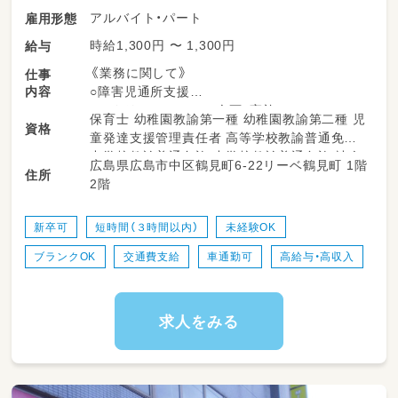
アルバイト・パート
雇用形態
時給1,300円 〜 1,300円
給与
《業務に関して》
仕事
内容
○障害児通所支援
○レクリエーションの企画・実施
保育士 幼稚園教諭第一種 幼稚園教諭第二種 児
資格
○事務作業
童発達支援管理責任者 高等学校教諭普通免許
○保護者対応
中学校教諭普通免許 小学校教諭普通免許 社会
広島県広島市中区鶴見町6-22リーベ鶴見町 1階
○送迎業務 など
住所
福祉士
2階
＊随時、現場にてOJTの研修があるので
安心してお仕事ができます
【変更の範囲】会社が定める業務
新卒可
短時間（３時間以内）
未経験OK
ブランクOK
交通費支給
車通勤可
高給与・高収入
《事業所について》
・定員：10名
・2フロア
お子さまの支援の先頭に立ち、
求人をみる
お子さまの成長を仲間で引き出していきます。
＜放課後等デイサービス＞
14:30 来所