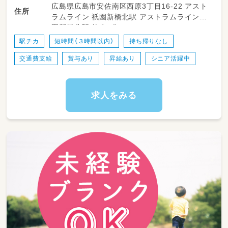
広島県広島市安佐南区西原3丁目16-22 アスト
★保護者対応（連絡帳の作成等）
住所
ラムライン 祇園新橋北駅 アストラムライン祇
★制作物等の作成
園新橋北駅 徒歩1分
駅チカ
短時間（３時間以内）
持ち帰りなし
交通費支給
賞与あり
昇給あり
シニア活躍中
求人をみる