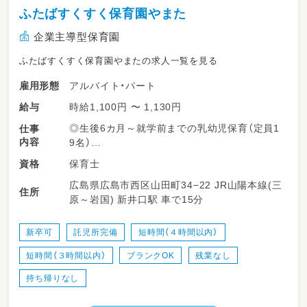
ふたばすくすく保育園やまた
企業主導型保育園
ふたばすくすく保育園やまたの求人一覧を見る
アルバイト・パート
雇用形態
時給1,100円 〜 1,130円
給与
◎生後6カ月～就学前までの乳幼児保育（定員1
仕事
内容
9名）
保育士
資格
自社・連携企業の従業員のお子さま、
広島県広島市西区山田町34−22 JR山陽本線(三
地域のお子さまの保育業務全般に従事していた
住所
原～岩国) 新井口駅 車で15分
だきます。
・子どもの身の回りのお世話（食事・トイレ・着替
新卒可
託児所完備
短時間（４時間以内）
え等）
短時間（３時間以内）
ブランクOK
残業なし
・健康チェック
・事務仕事（日誌・連絡帳等）
持ち帰りなし
・保護者の方とのコミュニケーション
・行事やイベントの準備等