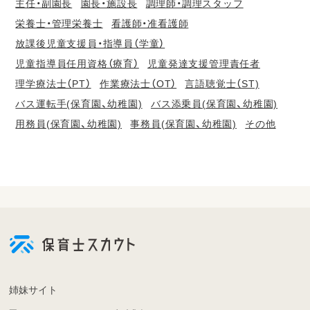
主任・副園長
園長・施設長
調理師・調理スタッフ
栄養士・管理栄養士
看護師・准看護師
放課後児童支援員・指導員（学童）
児童指導員任用資格（療育）
児童発達支援管理責任者
理学療法士（PT）
作業療法士（OT）
言語聴覚士（ST)
バス運転手(保育園、幼稚園)
バス添乗員(保育園、幼稚園)
用務員(保育園、幼稚園)
事務員(保育園、幼稚園)
その他
会
員
登
録
も
姉妹サイト
し