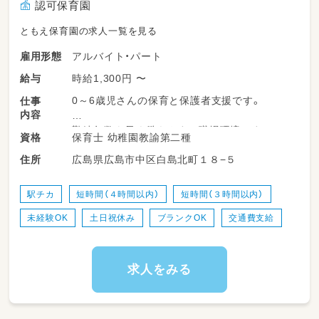
認可保育園
ともえ保育園の求人一覧を見る
アルバイト・パート
雇用形態
時給1,300円 〜
給与
0～6歳児さんの保育と保護者支援です。
仕事
内容
勤続年数も長く働きやすい職場環境です♪
保育士 幼稚園教諭第二種
資格
今回はパートの新しい職員さん募集！
広島県広島市中区白島北町１８−５
住所
子育て中の職員も多くお休みも取得しやすいで
す！
駅チカ
短時間（４時間以内）
短時間（３時間以内）
未経験OK
土日祝休み
ブランクOK
交通費支給
求人をみる