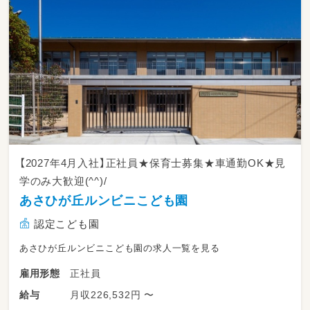
・書類はＩＣＴ化で負担軽減
・幼児部：変形労働制、春休み、夏休み、冬休み長
期休暇あり
・乳児部：完全シフト制、時間変動あり、年間休日
120日以上
乳幼児の保育・教育活動全般をお任せします。
登降園対応、遊びの見守り、生活習慣のサポー
ト、行事の企画・準備、保護者対応、環境整備な
どをお願いします。書類のICT化を進めており、
【2027年4月入社】正社員★保育士募集★車通勤OK★見
ピアノが苦手な方も歓迎です。
学のみ大歓迎(^^)/
あさひが丘ルンビニこども園
認定こども園
あさひが丘ルンビニこども園の求人一覧を見る
正社員
雇用形態
月収226,532円 〜
給与