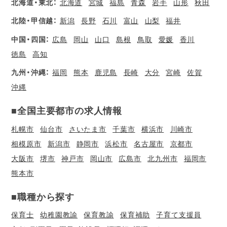
北海道・東北：
北海道
宮城
福島
青森
岩手
山形
秋田
北陸・甲信越：
新潟
長野
石川
富山
山梨
福井
中国・四国：
広島
岡山
山口
島根
鳥取
愛媛
香川
徳島
高知
九州・沖縄：
福岡
熊本
鹿児島
長崎
大分
宮崎
佐賀
沖縄
■全国主要都市の求人情報
札幌市
仙台市
さいたま市
千葉市
横浜市
川崎市
相模原市
新潟市
静岡市
浜松市
名古屋市
京都市
大阪市
堺市
神戸市
岡山市
広島市
北九州市
福岡市
熊本市
■職種から探す
保育士
幼稚園教諭
保育教諭
保育補助
子育て支援員