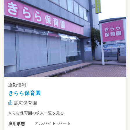
15:00 個別支援・小集団での活動（おやつタイ
ムあり）
17:30 退所
【就業場所の変更の範囲】会社が定める場所
【雇用期間の定めの有無】有 期間：3か月～1年
【更新上限の有無】有 上限回数9回
【更新条件】
1.契約満了時点の、担当業務の有無または業務
量、進捗状況による
2.本人の職務能力、就業成績、健康状態による
3.所属部署の経営内容、人員数等会社の状況に
よる
通勤便利
きらら保育園
認可保育園
きらら保育園の求人一覧を見る
アルバイト・パート
雇用形態