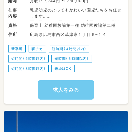
月収197,744円 〜 390,000円
給与
乳児幼児のとってもかわいい園児たちをお任せ
仕事
内容
します。
正社員として、子どもたちの成長を一緒に見守
保育士 幼稚園教諭第一種 幼稚園教諭第二種
資格
っていけるやりがいのあるお仕事です♪
広島県広島市西区草津東１丁目６−１４
住所
◇<乳幼児>登園・降園時の子どもたちの元気な
受け入れ・見送り
新卒可
駅チカ
短時間（４時間以内）
◇<乳幼児>担任としての日々の保育・教育活動
短時間（５時間以内）
短時間（６時間以内）
の計画と実施
◇<乳児>お散歩や外遊びでの安全な見守り
短時間（３時間以内）
未経験OK
◇<乳幼児>食事や着替え、排泄などの基本的な
生活習慣のサポート
◇<幼児>幼児季節ごとの行事（運動会、発表会
求人をみる
など）の企画・準備
◇<乳幼児>保護者の方とのコミュニケーション
や子育て相談
◇<乳幼児>園内清掃やおもちゃの消毒など、清
潔な環境づくり
・ピアノ苦手ＯＫ