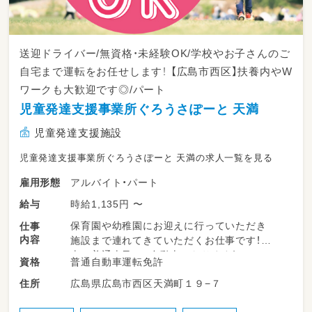
送迎ドライバー/無資格・未経験OK/学校やお子さんのご
自宅まで運転をお任せします！ 【広島市西区】扶養内やW
ワークも大歓迎です◎/パート
児童発達支援事業所ぐろうさぽーと 天満
児童発達支援施設
児童発達支援事業所ぐろうさぽーと 天満の求人一覧を見る
アルバイト・パート
雇用形態
時給1,135円 〜
給与
保育園や幼稚園にお迎えに行っていただき
仕事
内容
施設まで連れてきていただくお仕事です！
車は普通車又はK自動車になります！
普通自動車運転免許
資格
また、職員の方が1名乗車して下さるので経験が
広島県広島市西区天満町１９−７
住所
なくても安心して運転できます！