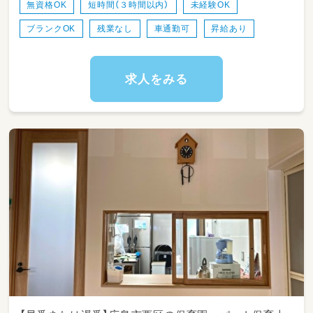
無資格OK
短時間（３時間以内）
未経験OK
ブランクOK
残業なし
車通勤可
昇給あり
求人をみる