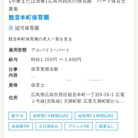
【早番または遅番】広島市西区の保育園 パート保育士
募集
観音本町保育園
認可保育園
観音本町保育園の求人一覧を見る
アルバイト・パート
雇用形態
時給1,150円 〜 1,600円
給与
保育業務全般
仕事
内容
7:30から19:30の間で4～6時間勤務
保育士
資格
4時間勤務の場合休憩なし
広島県広島市西区観音本町一丁目9-26-1 広電
(実働5時間以上で休憩60分有）
住所
２号線(宮島線) 天満町駅 広電天満町駅から徒
月～土の間で週5日
歩10分
駅チカ
短時間（４時間以内）
短時間（３時間以内）
未経験OK
土日祝休み
ブランクOK
残業なし