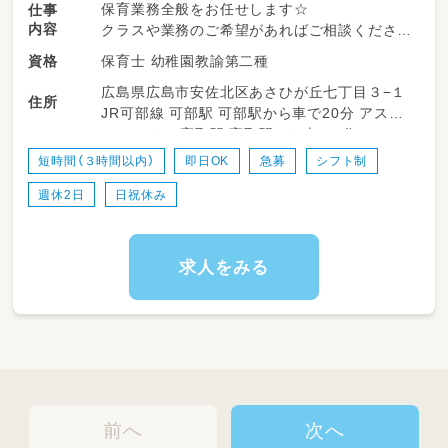
保育業務全般をお任せします☆
仕事
内容
クラスや業務のご希望があればご相談ください
ね♪
保育士 幼稚園教諭第二種
資格
広島県広島市安佐北区あさひが丘七丁目３−１
住所
JR可部線 可部駅 可部駅から車で20分 アスト
ラムライン 高取駅 高取駅から車で8分 アスト
ラムライン 上安駅 上安駅から車で7分
短時間（３時間以内）
即日OK
急募
シフト制
週休2日
日祝休み
求人をみる
前へ
次へ