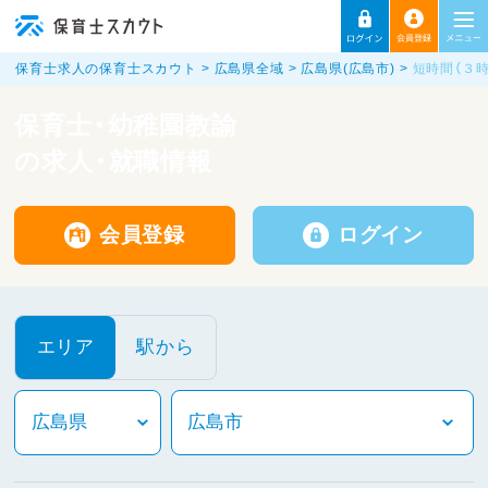
保育士求人の保育士スカウト
広島県全域
広島県(広島市)
短時間（３
保育士・幼稚園教諭
の求人・就職情報
会員登録
ログイン
エリア
駅から