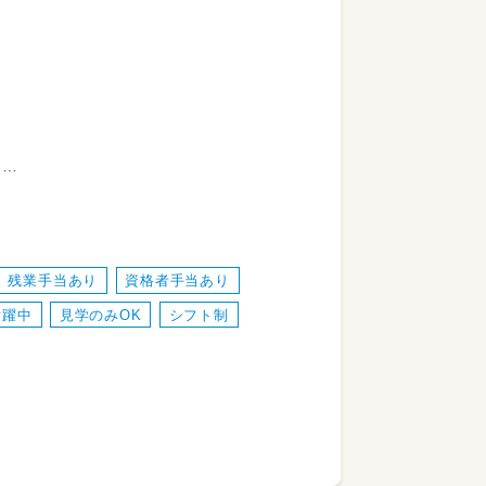
♪
・。」
れない・・・。」
い・・・。」
残業手当あり
資格者手当あり
活躍中
見学のみOK
シフト制
踏まえて
支えていくお仕事です。