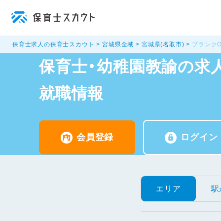
保育士求人の保育士スカウト
宮城県全域
宮城県(名取市)
ブランク
保育士・幼稚園教諭の求人
就職情報
会員登録
ログイン
エリア
駅