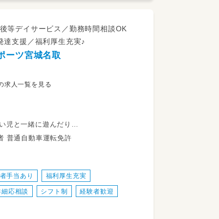
後等デイサービス／勤務時間相談OK
発達支援／福利厚生充実♪
。
ポーツ宮城名取
！
、
の求人一覧を見る
ています！
い児と一緒に遊んだり
いただきます。
児童発達支援管理責任者 サービス管理責任者 普通自動車運転免許
象に４～５名で指導に当たります。
た運動や
者手当あり
福利厚生充実
て身体の能力の向上と社会適用を目指しま
詳細応相談
シフト制
経験者歓迎
一緒にサッカーを楽しんでくれる方応募歓