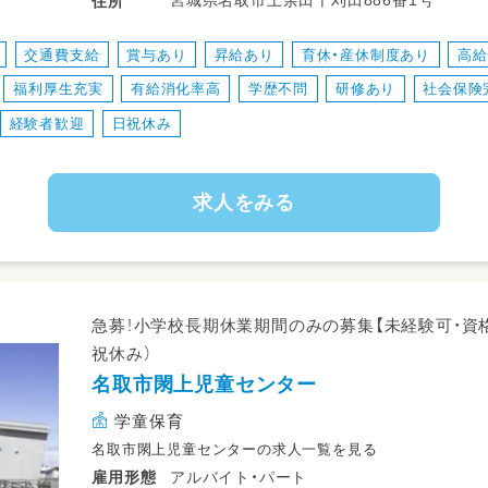
宮城県名取市上余田千刈田886番1号
住所
【勤務エリア】
※ご希望等も考慮します
交通費支給
賞与あり
昇給あり
育休・産休制度あり
高給
福利厚生充実
有給消化率高
学歴不問
研修あり
社会保険
◎エリア内の園を臨機応変に巡回するため、
各園の先生や子どもたちとたくさん触れ合え
経験者歓迎
日祝休み
保育観を養っていくことができるため、スキ
求人をみる
◎基本的には名取市・仙台市でのご勤務にな
近隣保育園にお手伝いや時間帯によって勤
す
＜スクルドエンジェル保育園なとり園＞宮城県
急募！小学校長期休業期間のみの募集【未経験可・資
祝休み）
アクセス：東北本線 名取駅から1.7km（車で
名取市閖上児童センター
仙台空港線 名取駅から徒歩で21分
JR東北本線(黒磯-利府・盛岡) 名取駅から徒
学童保育
JR常磐線(いわき-仙台) 名取駅から徒歩で2
名取市閖上児童センターの求人一覧を見る
アルバイト・パート
雇用形態