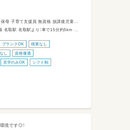
宮城県仙台市宮城野区五輪1-6-9
7分）
のイベント、子どもの相談対応等）
歩で21分
画運営
1分
0分
ブランクOK
残業なし
として勤務していただきます
宮城県仙台市太白区長町1丁目6-5
なし
資格優遇
見学のみOK
シフト制
分
環境です◎！