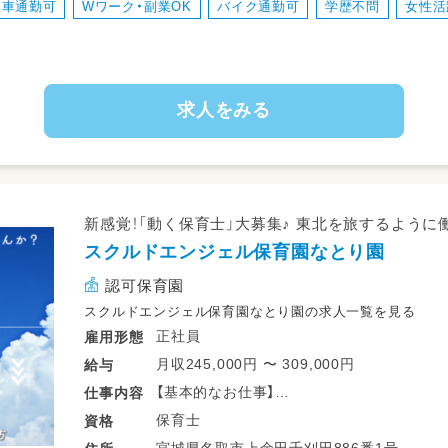
車通勤可
Wワーク・副業OK
バイク通勤可
学歴不問
女性活
男女比は5：5♪
・日常生活の指導(買い物、マナーetc)☆
・学校やご自宅への送迎 等
・各クラブや教室お運営補助
求人をみる
＊送迎にはセレナ、軽自動車等を使用します
新感覚！「動く保育士」大募集♪ 東北を旅するよう
スクルドエンジェル保育園なとり園
認可保育園
スクルドエンジェル保育園なとり園の求人一覧を見る
正社員
雇用形態
月収245,000円 〜 309,000円
給与
【基本的なお仕事】
仕事
内容
保育業務全般のお仕事です♪
保育士
資格