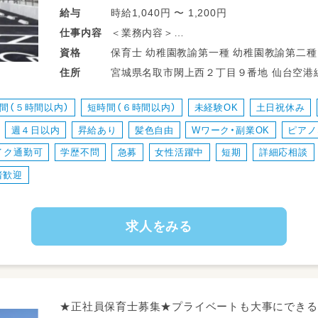
＜スクルドエンジェル保育園仙台宮城野原園＞
時給1,040円 〜 1,200円
給与
＜業務内容＞
仕事
内容
アクセス：東北本線 名取駅から1.7km（車で
---------------------------
仙台空港線 名取駅から徒歩で21分
保育士 幼稚園教諭第一種 幼稚園教諭第二種 保母 子育て支援員 無資格 放課後児童支
資格
・児童クラブの運営（遊びや宿題の補助、季節
JR東北本線(黒磯-利府・盛岡) 名取駅から徒
援員・指導員（学童） 養護教諭免許 高等学校教諭普通免許 中学校教諭普通免許 小学校
宮城県名取市閖上西２丁目９番地 仙台空港線 名取駅 名取駅より：車で15分約5km 荒
住所
・地域の住民や企業と協働したイベントの企
JR常磐線(いわき-仙台) 名取駅から徒歩で2
教諭普通免許 社会福祉士
井駅より：車20分約10km 名取駅より：バス2
・児童館の施設管理（清掃、備品管理）等
間（５時間以内）
短時間（６時間以内）
未経験OK
土日祝休み
※基本的には放課後児童クラブの業務を主
＜スクルドエンジェル保育園 仙台長町園＞
週４日以内
昇給あり
髪色自由
Wワーク・副業OK
ピアノ
イク通勤可
学歴不問
急募
女性活躍中
短期
詳細応相談
アクセス：地下鉄「長町一丁目駅」から徒歩1
JR「長町駅」からも徒歩8分
者歓迎
求人をみる
★正社員保育士募集★プライベートも大事にできる