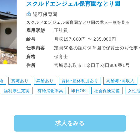
スクルドエンジェル保育園なとり園
認可保育園
スクルドエンジェル保育園なとり園の求人一覧を見る
正社員
雇用形態
月収197,000円 〜 235,000円
給与
定員60名の認可保育園で保育士のお仕事
仕事
内容
保育士
資格
「4月に転職したけど、イメージと違った・・
宮城県名取市上余田千刈田886番1号
住所
「持ち帰りの仕事の処理で休みがなかなか取
「イベントの準備が大変で保育に集中できな
給
賞与あり
昇給あり
育休・産休制度あり
高給与・高収入
福利厚生充実
有給消化率高
即日OK
社会保険完備
女性
こんなお悩みを抱えているあなたにこそ
ご応募頂きたい求人です！
中規模の認可保育園だからこそできる
求人をみる
1クラスごとの定員は少なめなので
一人ひとりの子どもの状況や発達過程を
子ども自らの伸びゆく力を愛情をもって