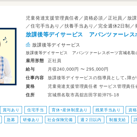
書類の簡素化&ICT化と併せて
児童発達支援管理責任者／資格必須／正社員／放課
無駄な残業や持ち帰り仕事をなくし、
／住宅手当あり／扶養手当あり／完全週休2日制／
職員のみなさんが働きやすい保育園です
放課後等デイサービス アバンツァーレス
一緒に最高の保育園を創っていきましょう
放課後等デイサービス
職員一人一人が働きやすい環境にしたい
放課後等デイサービス アバンツァーレスポーツ宮城名取
そんな想いが「仕組み」にたくさん詰まっ
正社員
雇用形態
月収240,000円 〜 295,000円
給与
放課後等デイサービスの指導員として、障が
仕事
内容
勉強を教えたり、子どもたちのお世話をして
資格
小学校１年生から高校３年生まで
宮城県名取市高舘吉田字前沖75-18
住所
１０名程度の障がいをお持ちのお子様を対
障がいをもった子どもたちにボールを使っ
賞与あり
住宅手当
育休・産休制度あり
残業手当あり
資格
ステップワーク等の運動プログラムを通じ
急募
研修あり
社会保険完備
週２日以内
制服支給
す。
専門のコーチがいますので、子どもたちと
迎します。