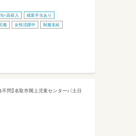
与・高収入
残業手当あり
完備
女性活躍中
制服支給
るのが魅力です！
ルアップを目指せます。
りますが、
務をお願いさせていただく場合もございま
名取市上余田字千刈田886-1
格不問】名取市閖上児童センター♪（土日
7分）
歩で21分
1分