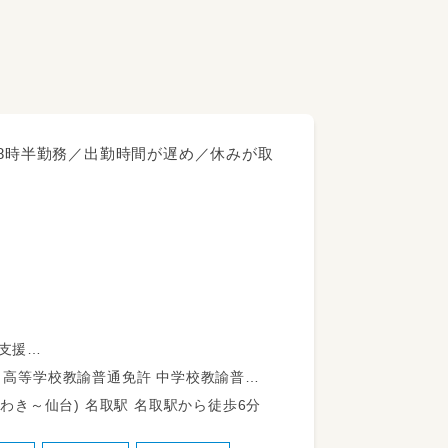
18時半勤務／出勤時間が遅め／休みが取
育支援
幡182-1 JR常磐線(いわき～仙台) 名取駅 名取駅から徒歩6分