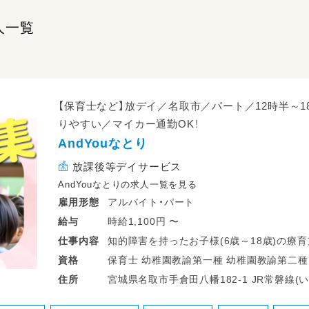
人一覧
【保育士など】放デイ／名取市／パート／12時半～
りやすい／マイカー通勤OK！
AndYouなとり
放課後等デイサービス
AndYouなとりの求人一覧を見る
アルバイト・パート
雇用形態
時給1,100円 〜
給与
知的障害を持ったお子様(6歳～18歳)の療
仕事
内容
保育士 幼稚園教諭第一種 幼稚園教諭第二種 高等学校教諭普通免許 中学校教諭普通
資格
30代から50代の職員さんが活躍中！
免許 小学校教諭普通免許 社会福祉士
宮城県名取市手倉田八
住所
主婦・主夫歓迎！