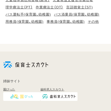
児童指導員任用資格（療育）
児童発達支援管理責任者
理学療法士（PT）
作業療法士（OT）
言語聴覚士（ST)
バス運転手(保育園、幼稚園)
バス添乗員(保育園、幼稚園)
用務員(保育園、幼稚園)
事務員(保育園、幼稚園)
その他
会
員
登
録
も
姉妹サイト
し
園ぴった
歯科求人スカウト
く
は
ロ
グ