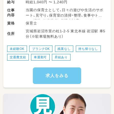
時給1,040円 〜 1,240円
給与
当園の保育士として、日々の遊びや生活のサポ
仕事
内容
ート、見守り、保育室の清掃・整理、食事やトイ
レの援助、行事準備、保護者対応などを担いま
保育士
資格
す。柔軟な保育環境の中で、子どもたち一人ひ
宮城県岩沼市里の杜1-2-5 東北本線 岩沼駅 車5
とりにしっかり向き合える時間が多くありま
住所
分（※駐車場無料あり）
す。勤務日数や時間は相談可能で、ライフスタ
イルに合わせて無理なく働けるのが特長です。
未経験OK
ブランクOK
残業なし
持ち帰りなし
交通費支給
車通勤可
昇給あり
求人をみる