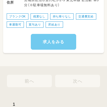
たち一人ひとりに丁寧に関わることができる環
住所
分（※駐車場無料あり）
境です。チームで連携しながら、柔軟で子ども
主体の保育を実践していただきます。
ブランクOK
残業なし
持ち帰りなし
交通費支給
＜スケジュール例＞
車通勤可
賞与あり
昇給あり
・08:15～登園
・09:00～自発的な活動(室内遊び/お散歩)
・11:00～昼食
・12:30～午睡(事務作業/ブレスチェック/休憩)
求人をみる
・15:00～自発的な活動(室内遊び/お散歩)
・16:30～降園
前へ
次へ
1