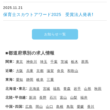
2025.11.21
保育士スカウトアワード2025 受賞法人発表！
お知らせ一覧
■都道府県別の求人情報
関東：
東京
神奈川
埼玉
千葉
茨城
栃木
群馬
近畿：
大阪
兵庫
京都
滋賀
奈良
和歌山
東海：
愛知
静岡
岐阜
三重
北海道・東北：
北海道
宮城
福島
青森
岩手
山形
秋田
北陸・甲信越：
新潟
長野
石川
富山
山梨
福井
中国・四国：
広島
岡山
山口
島根
鳥取
愛媛
香川