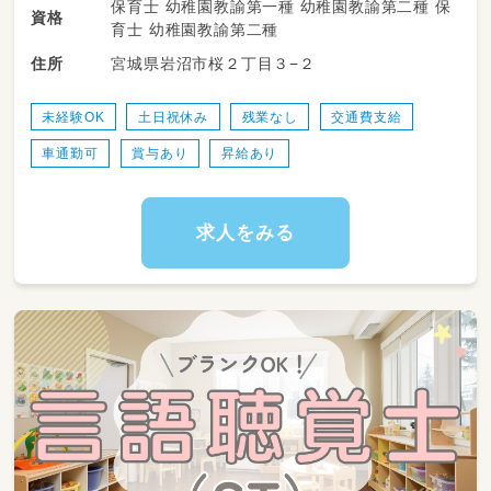
保育士 幼稚園教諭第一種 幼稚園教諭第二種 保
資格
育士 幼稚園教諭第二種
宮城県岩沼市桜２丁目３−２
住所
未経験OK
土日祝休み
残業なし
交通費支給
車通勤可
賞与あり
昇給あり
求人をみる