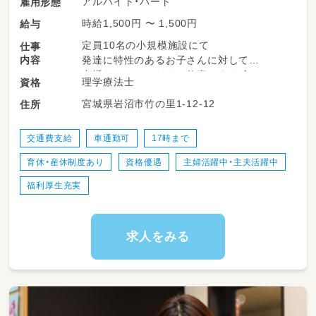
アルバイト・パート
雇用形態
時給1,500円 〜 1,500円
給与
定員10名の小規模施設にて
仕事
内容
発達に特性のあるお子さんに対して
支援をしていただくお仕事です☆彡
理学療法士
資格
宮城県岩沼市竹の里1-12-12
住所
対象年齢
児童発達支援：0～6歳
放課後等デイサービス：6～18歳
交通費支給
車通勤可
17時まで
育休・産休制度あり
資格優遇
主婦活躍中・主夫活躍中
福利厚生充実
求人をみる