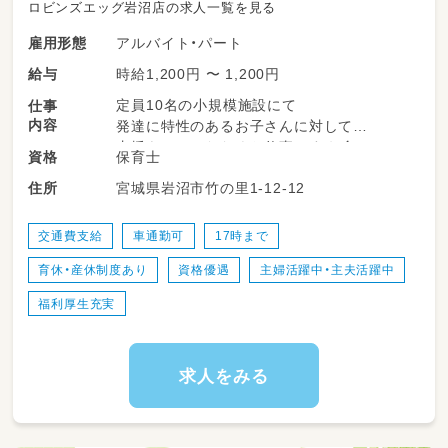
ロビンズエッグ岩沼店の求人一覧を見る
アルバイト・パート
雇用形態
時給1,200円 〜 1,200円
給与
定員10名の小規模施設にて
仕事
内容
発達に特性のあるお子さんに対して
支援をしていただくお仕事です☆彡
保育士
資格
宮城県岩沼市竹の里1-12-12
住所
対象年齢
児童発達支援：0～6歳
放課後等デイサービス：6～18歳
交通費支給
車通勤可
17時まで
育休・産休制度あり
資格優遇
主婦活躍中・主夫活躍中
福利厚生充実
求人をみる