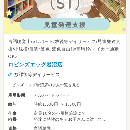
言語聴覚士/ST/パート/放後等デイサービス/児童発達支
援/小規模/服装・髪色・髪色自由◎/高時給/マイカー通勤
OK♪
ロビンズエッグ岩沼店
放課後等デイサービス
ロビンズエッグ岩沼店の求人一覧を見る
アルバイト・パート
雇用形態
時給1,500円 〜 1,500円
給与
定員10名の小規模施設にて
仕事
内容
発達に特性のあるお子さんに対して
支援をしていただくお仕事です☆彡
言語聴覚士
資格