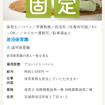
保育士／パート／早番勤務／岩沼市／扶養内可能／4ｈ
～OK／／マイカー通勤可／駐車場あり
岩沼保育園
認可保育園
岩沼保育園の求人一覧を見る
アルバイト・パート
雇用形態
時給1,038円 〜
給与
仕事
保育業務を担当していただきます♪
内容
保育士 幼稚園教諭第一種 幼稚園教諭第二種
資格
宮城県岩沼市桜２丁目３−２
住所