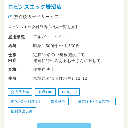
ロビンズエッグ岩沼店
放課後等デイサービス
ロビンズエッグ岩沼店の求人一覧を見る
アルバイト・パート
雇用形態
時給1,500円 〜 1,500円
給与
定員10名の小規模施設にて
仕事
内容
発達に特性のあるお子さんに対して
支援をしていただくお仕事です☆彡
作業療法士
資格
宮城県岩沼市竹の里1-12-12
住所
対象年齢
児童発達支援：0～6歳
放課後等デイサービス：6～18歳
交通費支給
車通勤可
17時まで
育休・産休制度あり
資格優遇
主婦活躍中・主夫活躍中
福利厚生充実