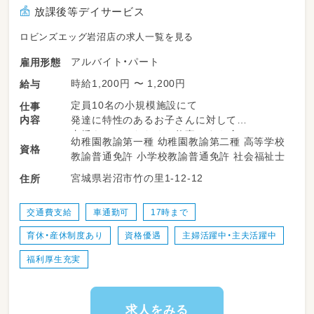
放課後等デイサービス
ロビンズエッグ岩沼店の求人一覧を見る
アルバイト・パート
雇用形態
時給1,200円 〜 1,200円
給与
定員10名の小規模施設にて
仕事
内容
発達に特性のあるお子さんに対して
支援をしていただくお仕事です☆彡
幼稚園教諭第一種 幼稚園教諭第二種 高等学校
資格
教諭普通免許 小学校教諭普通免許 社会福祉士
対象年齢
宮城県岩沼市竹の里1-12-12
住所
児童発達支援：0～6歳
放課後等デイサービス：6～18歳
交通費支給
車通勤可
17時まで
育休・産休制度あり
資格優遇
主婦活躍中・主夫活躍中
福利厚生充実
求人をみる