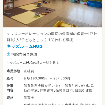
キッズコーポレーションの病院内保育園の保育士【正社
員】求人！子どもとじっくり関われる環境
キッズルームHUG
病院内保育施設
キッズルームHUGの求人一覧を見る
正社員
雇用形態
月収193,300円 〜 237,800円
給与
保育業務全般を担います。保育計画の作成、活
仕事
内容
動の実施、行事運営、保護者対応、日誌や連絡帳
の記録業務など、幅広い保育業務に携わってい
保育士
資格
ただきます。少人数制の保育園が多く、子ども
宮城県岩沼市里の杜1-2-5 東北本線 岩沼駅 車5