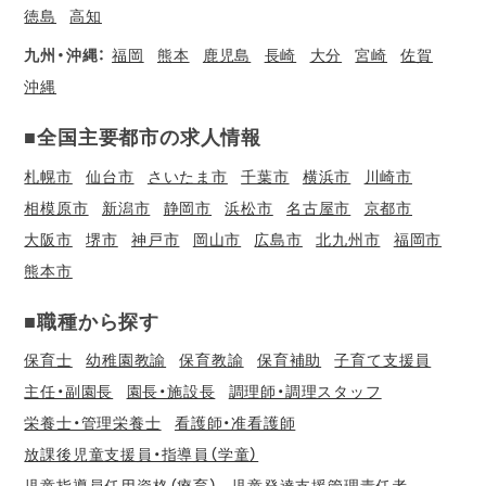
徳島
高知
九州・沖縄：
福岡
熊本
鹿児島
長崎
大分
宮崎
佐賀
沖縄
■全国主要都市の求人情報
札幌市
仙台市
さいたま市
千葉市
横浜市
川崎市
相模原市
新潟市
静岡市
浜松市
名古屋市
京都市
大阪市
堺市
神戸市
岡山市
広島市
北九州市
福岡市
熊本市
■職種から探す
保育士
幼稚園教諭
保育教諭
保育補助
子育て支援員
主任・副園長
園長・施設長
調理師・調理スタッフ
栄養士・管理栄養士
看護師・准看護師
放課後児童支援員・指導員（学童）