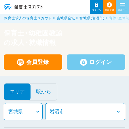
保育士求人の保育士スカウト
宮城県全域
宮城県(岩沼市)
育休・産休
保育士・幼稚園教諭
の求人・就職情報
会員登録
ログイン
エリア
駅から