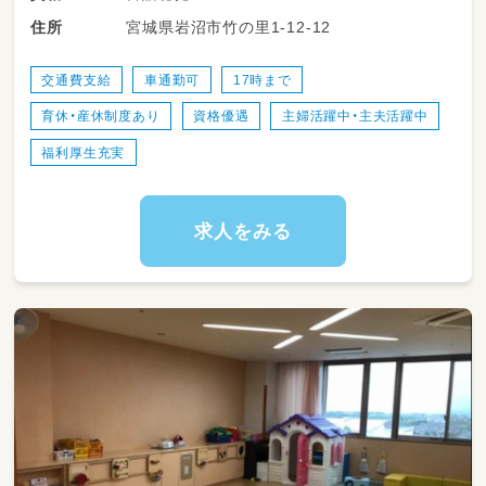
宮城県岩沼市竹の里1-12-12
住所
対象年齢
児童発達支援：0～6歳
放課後等デイサービス：6～18歳
交通費支給
車通勤可
17時まで
育休・産休制度あり
資格優遇
主婦活躍中・主夫活躍中
福利厚生充実
求人をみる