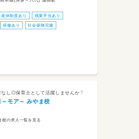
瀬高町上庄1295-1 JR鹿児島本線(博多～八代) 瀬高駅
・産休制度あり
残業手当あり
研修あり
社会保険完備
ほぼなし◎保育士として活躍しませんか？
E～モア～ みやま校
やま校の求人一覧を見る