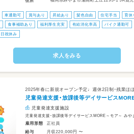
福岡県みやま市
住所
業務変更なし
転勤の可能性なし
車通勤可
賞与あり
昇給あり
髪色自由
住宅手当
育休
中
食事補助あり
福利厚生充実
有給消化率高
バイク通勤可
日祝休み
求人をみる
2025年春に新規オープン予定♩週休2日制・残業
児童発達支援・放課後等デイサービスMOR
児童発達支援施設
児童発達支援・放課後等デイサービスMORE～モア～ み
正社員
雇用形態
月収220,000円 〜
給与