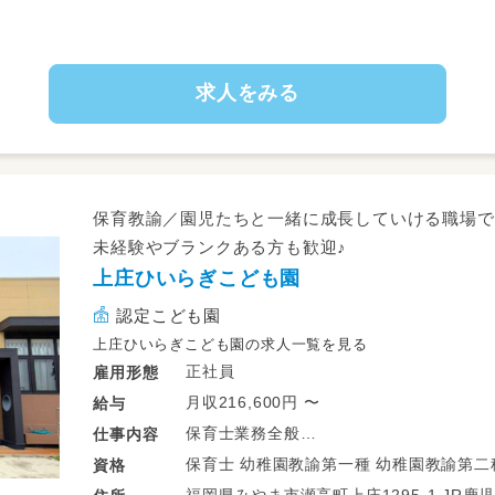
・クラス担任業務
・保護者対応
・書類作成など
求人をみる
園運営に関わる業務全般
〇未満児クラスの担任として
保育に携わってくださる保育士さんを
保育教諭／園児たちと一緒に成長していける職場で
未経験やブランクある方も歓迎♪
上庄ひいらぎこども園
認定こども園
上庄ひいらぎこども園の求人一覧を見る
正社員
雇用形態
月収216,600円 〜
給与
保育士業務全般
仕事
内容
・0歳児～5歳児の園児のお世話等（園児数約
保育士 幼稚園教諭第一種 幼稚園教諭第
資格