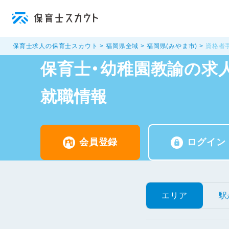
保育士求人の保育士スカウト
福岡県全域
福岡県(みやま市)
資格者
保育士・幼稚園教諭の求人
就職情報
会員登録
ログイン
エリア
駅