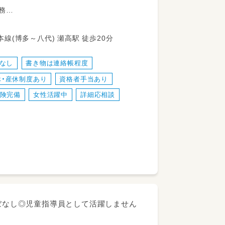
務
町上庄175-1 JR鹿児島本線(博多～八代) 瀬高駅 徒歩20分
なし
書き物は連絡帳程度
休・産休制度あり
資格者手当あり
険完備
女性活躍中
詳細応相談
名定員）にて、障がいのある未就学児童・就
供
関して、保護者様や子どもたちが感じて
ほぼなし◎児童指導員として活躍しません