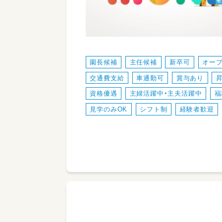
園長候補
主任候補
新卒可
オー
交通費支給
車通勤可
賞与あり
資格優遇
主婦活躍中・主夫活躍中
福
見学のみOK
シフト制
経験者歓迎