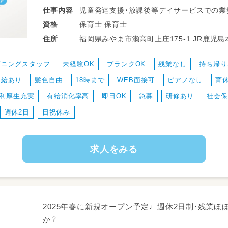
児童発達支援・放課後等デイサービスでの業
仕事
内容
保育士 保育士
資格
【具体的なお仕事内容】
福岡県みやま市瀬高
住所
～1日の流れ～
＊お迎え
プニングスタッフ
未経験OK
ブランクOK
残業なし
持ち帰り
＊朝の会
昇給あり
髪色自由
18時まで
WEB面接可
ピアノなし
育
＊個別・グループ活動
＊昼食
利厚生充実
有給消化率高
即日OK
急募
研修あり
社会保
＊余暇活動
週休2日
日祝休み
＊イベント等
＊お送り
求人をみる
・児童発達支援・放課後等デイサービス（10
学児童が通う学童および療育サービスの提
・子どもたちの学習やコミュニケーションに
いるお困りごとへのサポート業務
・利用日調整、帳簿管理
2025年春に新規オープン予定♩週休2日制・残業
・シフト管理、保護者連絡
か？