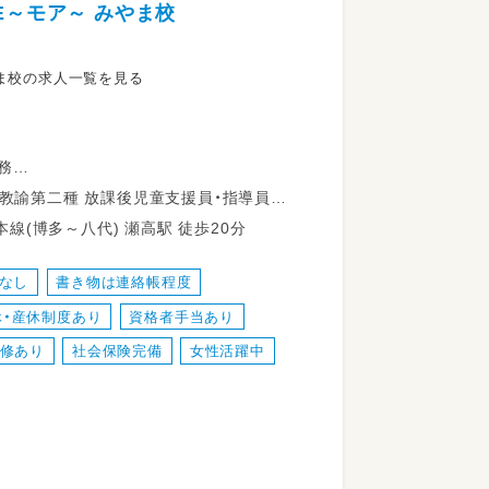
E～モア～ みやま校
車使用
やま校の求人一覧を見る
務
（学童） 高等学校教諭普通免許 中学校教諭普通免許 小学校教諭普通免許 社会福祉士
町上庄175-1 JR鹿児島本線(博多～八代) 瀬高駅 徒歩20分
なし
書き物は連絡帳程度
休・産休制度あり
資格者手当あり
修あり
社会保険完備
女性活躍中
名定員）にて、障がいのある未就学児童・就