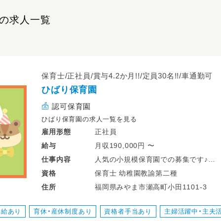
の求人一覧
保育士/正社員/賞与4.2か月!!/定員30名!!/車通勤可
ひばり保育園
認可保育園
ひばり保育園の求人一覧を見る
正社員
雇用形態
月収190,000円 〜
給与
人気の小規模保育園での募集です♪
仕事
内容
＿＿＿＿＿＿＿＿＿＿＿＿＿＿＿＿＿
保育士 幼稚園教諭第二種
資格
◆◇◆◇◆ お仕事内容 ◆◇◆◇◆
福岡県みやま市瀬高町小田1101-3
住所
￣￣￣￣￣￣￣￣￣￣￣￣￣￣￣￣￣
保育士業務全般をお願いします！
昇給あり
育休・産休制度あり
資格者手当あり
主婦活躍中・主夫
・行事の準備