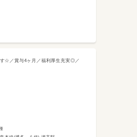
募集します！
す☆／賞与4ヶ月／福利厚生充実◎／
75名）
二種