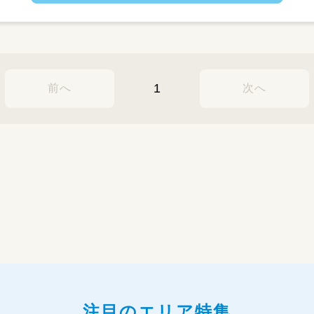
学児童が通う学童および療育サービスの提
・子どもたちの学習やコミュニケーションに
いるお困りごとへのサポート業務
・利用日調整、帳簿管理
・シフト管理、保護者連絡
1
前へ
次へ
・送迎業務 等
※外出活動（社会科見学等）もあります/社用
注目のエリア特集