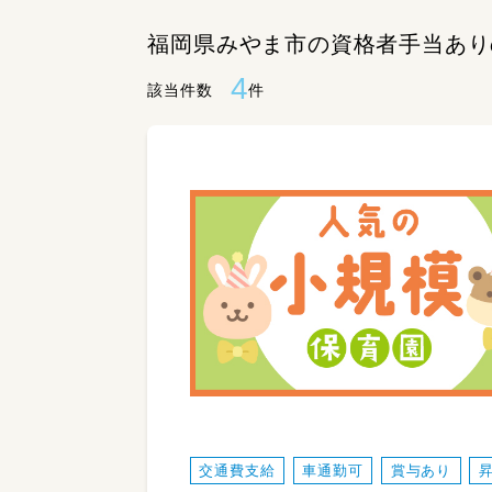
福岡県みやま市の資格者手当あり
4
該当件数
件
交通費支給
車通勤可
賞与あり