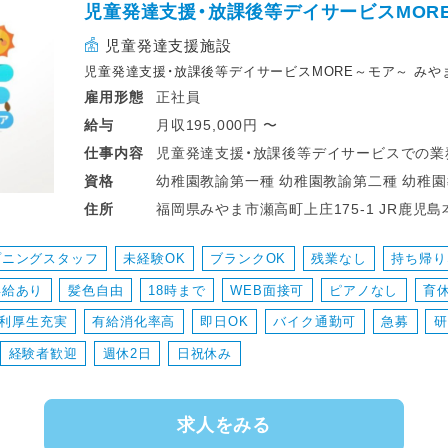
・送迎業務 等
児童発達支援・放課後等デイサービスMOR
※外出活動（社会科見学等）もあります/社用
児童発達支援施設
児童発達支援・放課後等デイサービスMORE～モア～ み
正社員
雇用形態
月収195,000円 〜
給与
児童発達支援・放課後等デイサービスでの業
仕事
内容
幼稚園教諭第一種 幼稚園教諭第二種 幼稚園教諭第二種 放課後児童支援員・指導員
資格
【具体的なお仕事内容】
福岡県みやま市瀬高
住所
～1日の流れ～
＊お迎え
プニングスタッフ
未経験OK
ブランクOK
残業なし
持ち帰り
＊朝の会
昇給あり
髪色自由
18時まで
WEB面接可
ピアノなし
育
＊個別・グループ活動
＊昼食
利厚生充実
有給消化率高
即日OK
バイク通勤可
急募
研
＊余暇活動
経験者歓迎
週休2日
日祝休み
＊イベント等
＊お送り
求人をみる
・児童発達支援・放課後等デイサービス（10