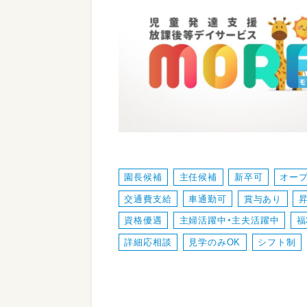
園長候補
主任候補
新卒可
オー
交通費支給
車通勤可
賞与あり
資格優遇
主婦活躍中・主夫活躍中
福
詳細応相談
見学のみOK
シフト制