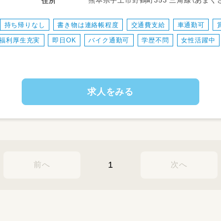
熊本県宇土市野鶴町353 
住所
8:30～17:30
※上記の中で相談可能です♪
持ち帰りなし
書き物は連絡帳程度
交通費支給
車通勤可
福利厚生充実
即日OK
バイク通勤可
学歴不問
女性活躍中
【給与】
時給1,200円～
※経験によって決定します
求人をみる
【手当】
・処遇改善手当（月10,000円程度～）
・通勤手当（距離に応じて支給）
【仕事内容】
保育補助のお仕事♪
0歳児クラスを予定しています（他もご相
1
前へ
次へ
※複数担任制をとっているため負担なく