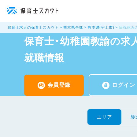
保育士求人の保育士スカウト
熊本県全域
熊本県(宇土市)
日祝休み
保育士・幼稚園教諭の求人
就職情報
会員登録
ログイン
エリア
駅