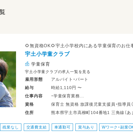
覧
🌻無資格OK🌻宇土小学校内にある学童保育のお仕
宇土小学童クラブ
学童保育
宇土小学童クラブの求人一覧を見る
アルバイト・パート
雇用形態
時給1,110円 〜
給与
・学童保育業務
仕事
内容
・宿題の見守り
保育士 無資格 放課後児童支援員・指導
資格
・遊び
熊本県宇土市高柳町1
住所
・清掃
残業なし
交通費支給
車通勤可
賞与あり
Wワーク・副業O