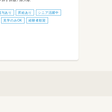
三角線（あまくさみすみ線） 緑川駅
賞与あり
昇給あり
シニア活躍中
見学のみOK
経験者歓迎
談ください）
働けます♪