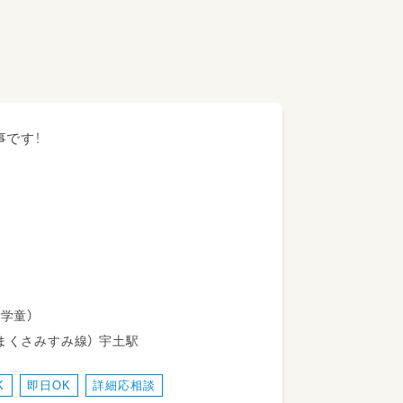
事です！
員（学童）
04番地1 三角線（あまくさみすみ線） 宇土駅
K
即日OK
詳細応相談