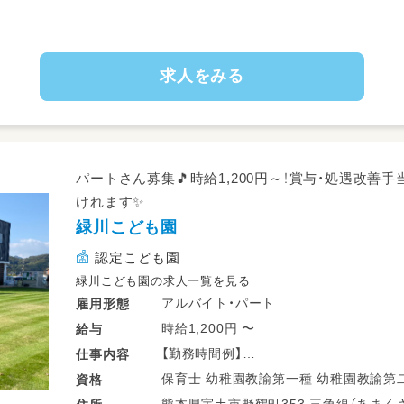
求人をみる
パートさん募集🎵時給1,200円～！賞与・処遇改
けれます✨
緑川こども園
認定こども園
緑川こども園の求人一覧を見る
アルバイト・パート
雇用形態
時給1,200円 〜
給与
【勤務時間例】
仕事
内容
9:00～17:00
保育士 幼稚園教諭第一種 幼稚園教
資格
8:00～16:00