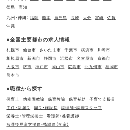
徳島
高知
九州・沖縄：
福岡
熊本
鹿児島
長崎
大分
宮崎
佐賀
沖縄
■全国主要都市の求人情報
札幌市
仙台市
さいたま市
千葉市
横浜市
川崎市
相模原市
新潟市
静岡市
浜松市
名古屋市
京都市
大阪市
堺市
神戸市
岡山市
広島市
北九州市
福岡市
熊本市
■職種から探す
保育士
幼稚園教諭
保育教諭
保育補助
子育て支援員
主任・副園長
園長・施設長
調理師・調理スタッフ
栄養士・管理栄養士
看護師・准看護師
放課後児童支援員・指導員（学童）