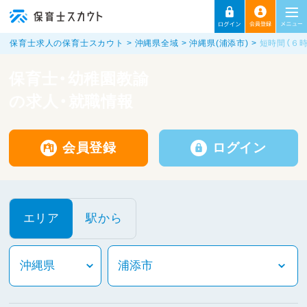
保育士求人の保育士スカウト
沖縄県全域
沖縄県(浦添市)
短時間（６
保育士・幼稚園教諭
の求人・就職情報
会員登録
ログイン
エリア
駅から