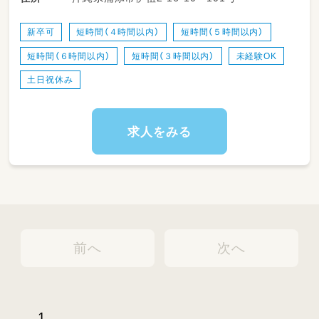
でも安心してスタートできます。
子どもたちの未来を育む、やりがいのある仕事
新卒可
短時間（４時間以内）
短時間（５時間以内）
にあなたの力を活かしてみませんか。
短時間（６時間以内）
短時間（３時間以内）
未経験OK
土日祝休み
求人をみる
前へ
次へ
1