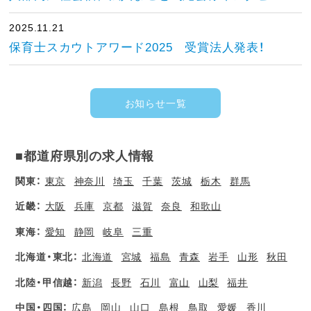
2025.11.21
保育士スカウトアワード2025 受賞法人発表！
お知らせ一覧
■都道府県別の求人情報
関東：
東京
神奈川
埼玉
千葉
茨城
栃木
群馬
近畿：
大阪
兵庫
京都
滋賀
奈良
和歌山
東海：
愛知
静岡
岐阜
三重
北海道・東北：
北海道
宮城
福島
青森
岩手
山形
秋田
北陸・甲信越：
新潟
長野
石川
富山
山梨
福井
中国・四国：
広島
岡山
山口
島根
鳥取
愛媛
香川