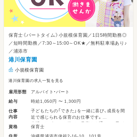
保育士《パートタイム》小規模保育園／1日5時間勤務◎
／短時間勤務／7:30～15:00～OK★／無料駐車場あり♪
／浦添市
港川保育園
小規模保育園
港川保育園の求人一覧を見る
アルバイト・パート
雇用形態
時給1,050円 〜 1,300円
給与
子どもたちの「できた」を一緒に喜び、成長を間
仕事
内容
近で感じられる保育のお仕事です。
生活のサポートや遊びの見守りを通して、子ど
保育士
資格
もたちが安心して過ごせる環境をつくります。
沖縄県浦添市伊祖2-16-10 101号
住所
職員同士の協力体制も整っており、未経験の方