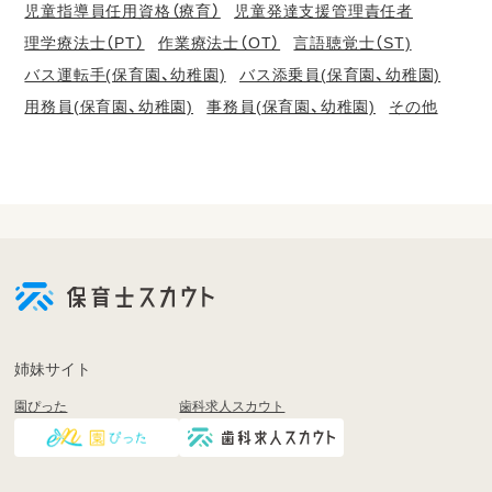
児童指導員任用資格（療育）
児童発達支援管理責任者
理学療法士（PT）
作業療法士（OT）
言語聴覚士（ST)
バス運転手(保育園、幼稚園)
バス添乗員(保育園、幼稚園)
用務員(保育園、幼稚園)
事務員(保育園、幼稚園)
その他
会
員
登
録
も
姉妹サイト
し
園ぴった
歯科求人スカウト
く
は
ロ
グ