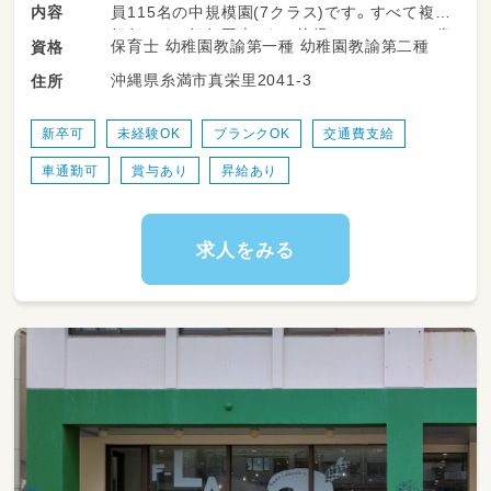
内容
員115名の中規模園(7クラス)です。すべて複数
担任です。担任同士、また幼児クラス、１，２歳
保育士 幼稚園教諭第一種 幼稚園教諭第二種
資格
児クラス、０歳児クラスとグループで力を合わ
沖縄県糸満市真栄里2041-3
住所
せて保育する一員となってもらいたいです。
保育の書類はコドモンを利用しています。定時
で出勤、退勤できるように声をかけあっていま
新卒可
未経験OK
ブランクOK
交通費支給
す。
車通勤可
賞与あり
昇給あり
求人をみる