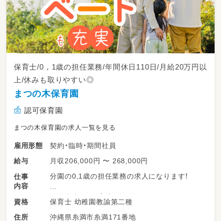
保育士/0，1歳の担任業務/年間休日110日/月給20万円以
上/休みも取りやすい◎
まつの木保育園
認可保育園
まつの木保育園の求人一覧を見る
契約・臨時・期間社員
雇用形態
月収206,000円 〜 268,000円
給与
分園の0,1歳の担任業務の求人になります！
仕事
内容
仕事内容は、保育業務全般です。
保育士 幼稚園教諭第二種
資格
沖縄県糸満市糸満171番地
住所
遊びを通して子ども達の発見に気づき、子ども