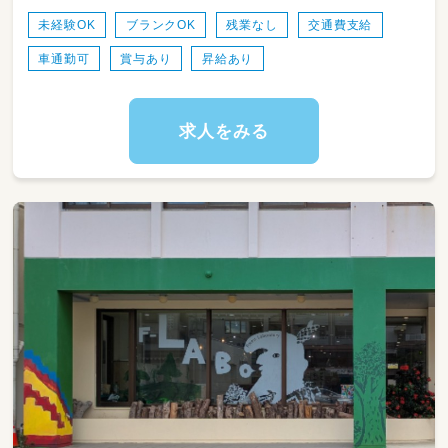
計17名
未経験OK
ブランクOK
残業なし
交通費支給
車通勤可
賞与あり
昇給あり
晴れていたら園外保育も多く取り入れ、
園庭もありますので、のびのび遊べる環境の保
育園
求人をみる