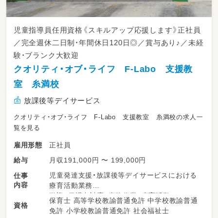
児童指導員任用資格《スキルアップ応援します》正社員
／完全週休二日制・年間休日120日◎／賞与あり♪／未経
験・ブランク大歓迎
クオリティ・オブ・ライフ F-Labo 支援教
室 糸満校
放課後等デイサービス
クオリティ・オブ・ライフ F-Labo 支援教室 糸満校の求人一
覧を見る
正社員
雇用形態
月収191,000円 〜 199,000円
給与
児童発達支援・放課後等デイサービスにおける
仕事
内容
療育活動業務
送迎、保護者対応、事務作業、療育活動
保育士 高等学校教諭普通免許 中学校教諭普通
資格
免許 小学校教諭普通免許 社会福祉士