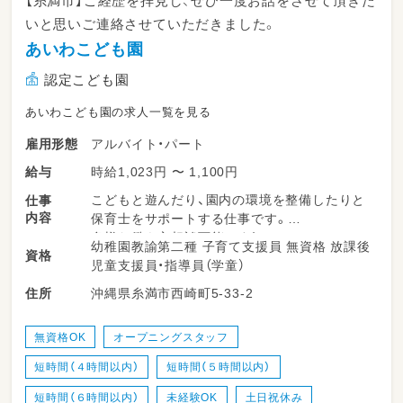
【糸満市】ご経歴を拝見し、ぜひ一度お話をさせて頂きた
いと思いご連絡させていただきました。
あいわこども園
認定こども園
あいわこども園の求人一覧を見る
アルバイト・パート
雇用形態
時給1,023円 〜 1,100円
給与
こどもと遊んだり、園内の環境を整備したりと
仕事
内容
保育士をサポートする仕事です。
多様な働き方相談可能です！
幼稚園教諭第二種 子育て支援員 無資格 放課後
資格
児童支援員・指導員（学童）
沖縄県糸満市西崎町5-33-2
住所
糸満市にある定員120名の認可こども園です。
休憩時間は取れるように業務をまわしています
♪
無資格OK
オープニングスタッフ
短時間（４時間以内）
短時間（５時間以内）
姉妹園でこども園や小規模保育園もあるので
希望すれば法人内の異動も可能です☆
短時間（６時間以内）
未経験OK
土日祝休み