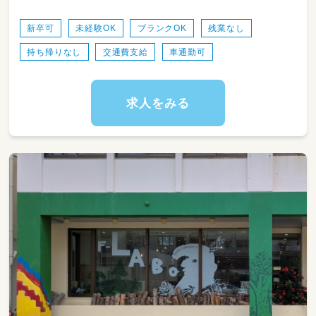
達の声に耳を傾け共感することを大切にしてい
ます。
新卒可
未経験OK
ブランクOK
残業なし
子ども達が楽しいと思うことは勿論のこと、職
持ち帰りなし
交通費支給
車通勤可
員も全力で楽しみながら日々の保育を行ってい
ます。
園内外の研修を通してみんなで学び、共有する
求人をみる
ことも出来ます。
仕事も大事、自分の時間も大事！
土日連休でリフレッシュ！ 有給休暇も充実し
大型連休を立てることも出来ます。
全クラス複数担任クラスです。