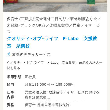
保育士《正職員》完全週休二日制◎／研修制度あり☆／
未経験・ブランクOK◎／休暇充実◎／児童デイサービ
ス
クオリティ・オブ・ライフ F-Labo 支援教
室 糸満校
放課後等デイサービス
クオリティ・オブ・ライフ F-Labo 支援教室 糸満校の求人一
覧を見る
正社員
雇用形態
月収191,000円 〜 199,000円
給与
児童発達支援・放課後等デイサービスにおける
仕事
内容
療育活動業務
送迎、保護者対応、事務作業、療育活動
保育士 普通自動車運転免許
資格