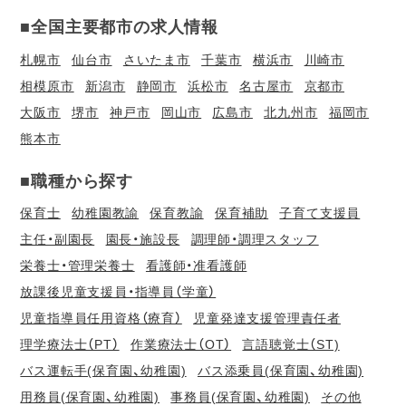
■全国主要都市の求人情報
札幌市
仙台市
さいたま市
千葉市
横浜市
川崎市
相模原市
新潟市
静岡市
浜松市
名古屋市
京都市
大阪市
堺市
神戸市
岡山市
広島市
北九州市
福岡市
熊本市
■職種から探す
保育士
幼稚園教諭
保育教諭
保育補助
子育て支援員
主任・副園長
園長・施設長
調理師・調理スタッフ
栄養士・管理栄養士
看護師・准看護師
放課後児童支援員・指導員（学童）
児童指導員任用資格（療育）
児童発達支援管理責任者
理学療法士（PT）
作業療法士（OT）
言語聴覚士（ST)
バス運転手(保育園、幼稚園)
バス添乗員(保育園、幼稚園)
用務員(保育園、幼稚園)
事務員(保育園、幼稚園)
その他