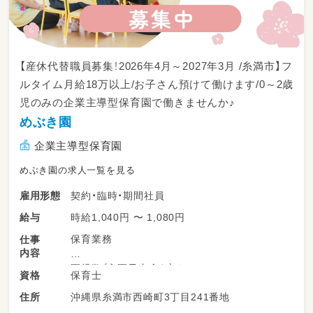
【産休代替職員募集！2026年4月～2027年3月 /糸満市】フ
ルタイム月給18万以上/お子さん預けて働けます/0～2歳
児のみの企業主導型保育園で働きませんか♪
めぶき園
企業主導型保育園
めぶき園の求人一覧を見る
契約・臨時・期間社員
雇用形態
時給1,040円 〜 1,080円
給与
保育業務
仕事
内容
園児数（入園予定含む）★
保育士
資格
0歳児 7名
沖縄県糸満市西崎町3丁目241番地
住所
1歳児 5名
2歳児 5名