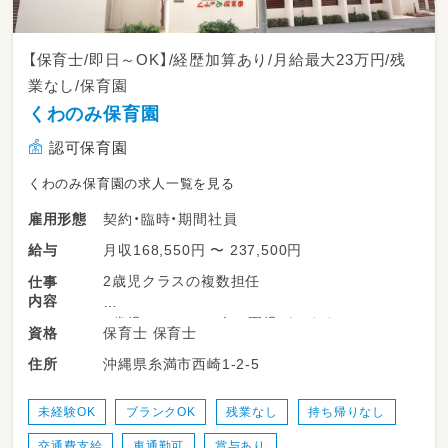
【保育士/即日～OK】/経歴加算あり/月給最大23万円/残
業なし/保育園
くわのみ保育園
認可保育園
くわのみ保育園の求人一覧を見る
契約・臨時・期間社員
雇用形態
月収168,550円 〜 237,500円
給与
2歳児クラスの複数担任
仕事
内容
2歳児クラス 18名の園児がいます
保育士 保育士
資格
複数担任のクラスなので
沖縄県糸満市西崎1-2-5
住所
分からないことは一から教えてくれますので
安心してお仕事慣れていけます
未経験OK
ブランクOK
残業なし
持ち帰りなし
チームワークも抜群です♪
交通費支給
車通勤可
賞与あり