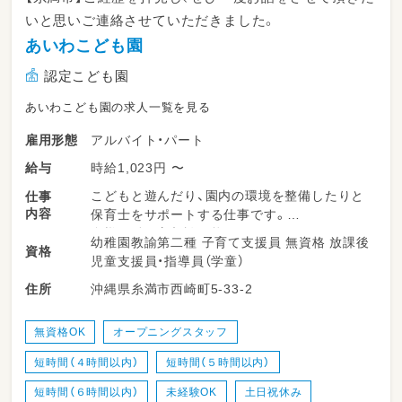
いと思いご連絡させていただきました。
あいわこども園
認定こども園
あいわこども園の求人一覧を見る
アルバイト・パート
雇用形態
時給1,023円 〜
給与
こどもと遊んだり、園内の環境を整備したりと
仕事
内容
保育士をサポートする仕事です。
多様な働き方相談可能です！
幼稚園教諭第二種 子育て支援員 無資格 放課後
資格
児童支援員・指導員（学童）
沖縄県糸満市西崎町5-33-2
住所
糸満市にある定員120名の認可こども園です。
休憩時間は取れるように業務をまわしています
♪
無資格OK
オープニングスタッフ
短時間（４時間以内）
短時間（５時間以内）
姉妹園でこども園や小規模保育園もあるので
希望すれば法人内の異動も可能です☆
短時間（６時間以内）
未経験OK
土日祝休み