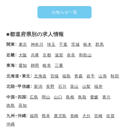
お知らせ一覧
■都道府県別の求人情報
関東：
東京
神奈川
埼玉
千葉
茨城
栃木
群馬
近畿：
大阪
兵庫
京都
滋賀
奈良
和歌山
東海：
愛知
静岡
岐阜
三重
北海道・東北：
北海道
宮城
福島
青森
岩手
山形
秋田
北陸・甲信越：
新潟
長野
石川
富山
山梨
福井
中国・四国：
広島
岡山
山口
島根
鳥取
愛媛
香川
徳島
高知
九州・沖縄：
福岡
熊本
鹿児島
長崎
大分
宮崎
佐賀
沖縄