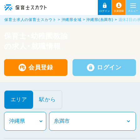
保育士求人の保育士スカウト
沖縄県全域
沖縄県(糸満市)
週休2日の
保育士・幼稚園教諭
の求人・就職情報
会員登録
ログイン
エリア
駅から