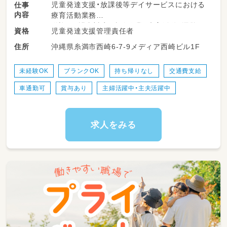
児童発達支援・放課後等デイサービスにおける
仕事
内容
療育活動業務
送迎、保護者対応、事務作業、療育活動、運営に
児童発達支援管理責任者
資格
まつわる作業等
沖縄県糸満市西崎6-7-9メディア西崎ビル1F
住所
就業場所の変更：あり（沖縄県糸満市字大里）
未経験OK
ブランクOK
持ち帰りなし
交通費支給
車通勤可
賞与あり
主婦活躍中・主夫活躍中
求人をみる