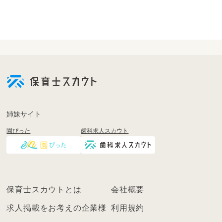
会
員
登
録
も
姉妹サイト
し
園ぴった
歯科求人スカウト
く
は
ロ
グ
イ
保育士スカウトとは
会社概要
ン
を
求人掲載をお考えの企業様
利用規約
し