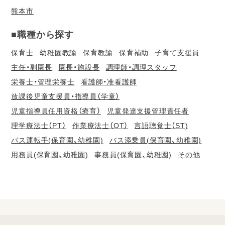
熊本市
■職種から探す
保育士
幼稚園教諭
保育教諭
保育補助
子育て支援員
主任・副園長
園長・施設長
調理師・調理スタッフ
栄養士・管理栄養士
看護師・准看護師
放課後児童支援員・指導員（学童）
児童指導員任用資格（療育）
児童発達支援管理責任者
理学療法士（PT）
作業療法士（OT）
言語聴覚士（ST)
バス運転手(保育園、幼稚園)
バス添乗員(保育園、幼稚園)
用務員(保育園、幼稚園)
事務員(保育園、幼稚園)
その他
会