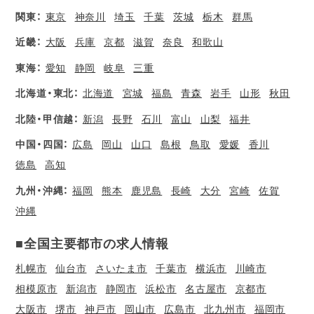
関東：
東京
神奈川
埼玉
千葉
茨城
栃木
群馬
近畿：
大阪
兵庫
京都
滋賀
奈良
和歌山
東海：
愛知
静岡
岐阜
三重
北海道・東北：
北海道
宮城
福島
青森
岩手
山形
秋田
北陸・甲信越：
新潟
長野
石川
富山
山梨
福井
中国・四国：
広島
岡山
山口
島根
鳥取
愛媛
香川
徳島
高知
九州・沖縄：
福岡
熊本
鹿児島
長崎
大分
宮崎
佐賀
沖縄
■全国主要都市の求人情報
札幌市
仙台市
さいたま市
千葉市
横浜市
川崎市
相模原市
新潟市
静岡市
浜松市
名古屋市
京都市
大阪市
堺市
神戸市
岡山市
広島市
北九州市
福岡市