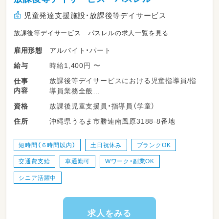
児童発達支援施設・放課後等デイサービス
放課後等デイサービス パスレルの求人一覧を見る
アルバイト・パート
雇用形態
時給1,400円 〜
給与
放課後等デイサービスにおける児童指導員/指
仕事
内容
導員業務全般
放課後児童支援員・指導員（学童）
資格
送迎業務は近めのところのみ♪
沖縄県うるま市勝連南風原3188-8番地
住所
季節ごとのイベントや
小学生向けのプログラミングなどもあります！
短時間（６時間以内）
土日祝休み
ブランクOK
交通費支給
車通勤可
Wワーク・副業OK
シニア活躍中
求人をみる