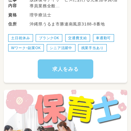
内容
導員業務全般
理学療法士
資格
送迎業務は近めのところのみ♪
沖縄県うるま市勝連南風原3188-8番地
住所
季節ごとのイベントや
小学生向けのプログラミングなどもあります！
土日祝休み
ブランクOK
交通費支給
車通勤可
Wワーク・副業OK
シニア活躍中
残業手当あり
求人をみる