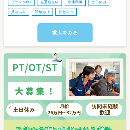
・健康管理（痛み部位の確認や前回との変化）
ブランクOK
交通費支給
車通勤可
土日休み
・住宅環境の確認（転びやすい場所の確認）
賞与あり
昇給あり
髪色自由
・福祉用具の提案（業者とのやり取り）
・ご家族への身体状況の説明や自主トレの説明
・施術（痛み緩和、筋力強化、歩行練習、ADLの確
認等）
求人をみる