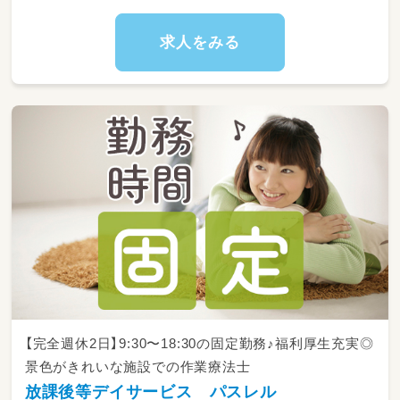
・点滴、ストマ管理、留置カテーテルの交換
・皮膚状態の観察及び褥瘡の処置
求人をみる
・家族への吸引/経管栄養手技の指導
・お看取り対応 など
人工呼吸器の扱い方や留置カテーテル交換は、
未経験の方でも安心して処置ができるように随
時、勉強会や同行訪問を行います。
（入社後は同行訪問や精神科訪問看護研修
特定行為研修制度などを整えています）
【完全週休2日】9:30〜18:30の固定勤務♪福利厚生充実◎
景色がきれいな施設での作業療法士
放課後等デイサービス パスレル