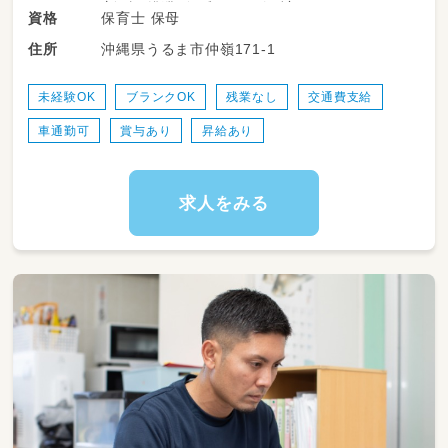
（食事・排泄・午睡などの介助）
保育士 保母
資格
・年齢や発達に合わせた遊び・活動の実施
沖縄県うるま市仲嶺171-1
住所
・連絡帳の記入などの記録業務
・保護者対応（お迎え時の引き継ぎなど）
・園内の環境整備・清掃
未経験OK
ブランクOK
残業なし
交通費支給
・行事の簡単な準備や運営
車通勤可
賞与あり
昇給あり
小規模園のため、子ども一人ひとりの成長を近
くで見守りながら、丁寧な保育ができる環境で
す。
求人をみる
【ポイント】
・残業なし（勤務時間内で業務完結）
・持ち帰り仕事なし
・書類作業も園内で対応します
・少人数保育なので、ゆとりをもって子どもと関
われます
・職員同士で協力しながら業務を進めています