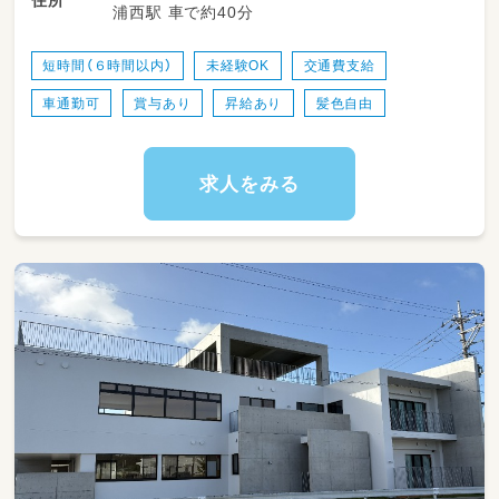
住所
浦西駅 車で約40分
感覚統合療法をベースにした支援: 遊びや運動
を通じて、子どもたちの感覚（前庭覚、固有受容
覚、触覚など）を適切に処理・統合できるようサ
短時間（６時間以内）
未経験OK
交通費支給
ポートします。
車通勤可
賞与あり
昇給あり
髪色自由
指先などの訓練実践: 手指運動や認知を高める
ためのトレーニングを企画し、読み書きや運動
のつまずきに対するアプローチを行います。
求人をみる
日常生活動作（ADL）の獲得支援: 手先の微細運
動や粗大運動のサポートを通じて、着替えや食
事、道具の操作など、子どもたちが生活しやすく
なるための支援を行います。
2. 個別および集団活動のサポート
個別支援計画に基づいた、1対1または小集団で
の療育プログラムの提供。
SST（ソーシャルスキルトレーニング）のサポー
トを通じた、対人関係やコミュニケーション能
力の向上支援。