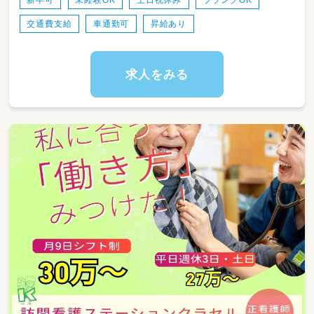
新卒可
未経験OK
土日祝休み
ブランクOK
交通費支給
車通勤可
昇給あり
【入社後のイメージ】
まずは施設の雰囲気や子どもたちの様子に慣れ
ていただくところからスタートします。これま
でのご経験を活かしながら、子どもたちのため
求人をみる
に言語聴覚士や保育士などと一緒に「にじいろ
ぽけっとぷらす」ならではの療育を形作ってい
ってください。