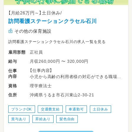
【月給26万円～】土日休み/
訪問看護ステーションクラセル石川
その他の保育施設
訪問看護ステーションクラセル石川の求人一覧を見る
正社員
雇用形態
月収260,000円 〜 320,000円
給与
【仕事内容】
仕事
内容
小児から高齢の利用者様の対応ができる職場で
す。
理学療法士
資格
1日あたり4名から6名の方に対して
沖縄県うるま市石川東山2-30-21
住所
40分から最大で60分程度の介入を行います。
・健康管理（痛み部位の確認や前回との変化）
ブランクOK
交通費支給
車通勤可
土日休み
・住宅環境の確認（転びやすい場所の確認）
賞与あり
昇給あり
髪色自由
・福祉用具の提案（業者とのやり取り）
・ご家族への身体状況の説明や自主トレの説明