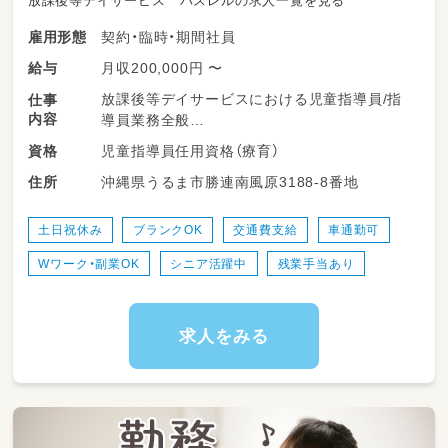
放課後等デイサービス パスレルの求人一覧を見る
契約・臨時・期間社員
雇用形態
月収200,000円 〜
給与
放課後等デイサービスにおける児童指導員/指
仕事
内容
導員業務全般
児童指導員任用資格（療育）
資格
送迎業務は近めのところのみです♪
沖縄県うるま市勝連南風原3188-8番地
住所
季節ごとのイベントや
小学生向けのプログラミングなどもあります！
土日祝休み
ブランクOK
交通費支給
車通勤可
Wワーク・副業OK
シニア活躍中
残業手当あり
求人をみる