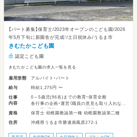
子どもたちが自発的に「やりたい！」と思えるよ
うな、安全で魅力的な活動環境の設定。
3. 多職種連携によるチーム支援
【パート募集】保育士/2023年オープンのこども園/2026
言語聴覚士（ST）、保育士、児童指導員など他の
年5月下旬に新園舎が完成！/土日祝休み/うるま市
専門スタッフとの情報共有およびケース検討。
きむたかこども園
それぞれの専門分野の視点を掛け合わせ、子ど
認定こども園
もたちにとって最適な支援方法をチーム全体で
構築します。
きむたかこども園の求人一覧を見る
アルバイト・パート
雇用形態
4. ご家族へのサポート・事務業務
保護者様とのコミュニケーション、家庭での関
時給1,275円 〜
給与
わり方に関する専門的な視点からのアドバイス
0～5歳児(96名)までの教育・保育全般
仕事
やフィードバック。
内容
各行事の企画・運営（職員の意見も取り入れなが
ら企画・運営しているので、職員も楽しんでいま
日々の活動記録（支援記録）の作成、個別支援計
保育士 幼稚園教諭第一種 幼稚園教諭第二種
資格
す）
画の作成補助。
沖縄県うるま市勝連南風原272-1
住所
保育カリキュラムの計画
スタッフミーティングや施設内研修(年に10回
程度)への参加。