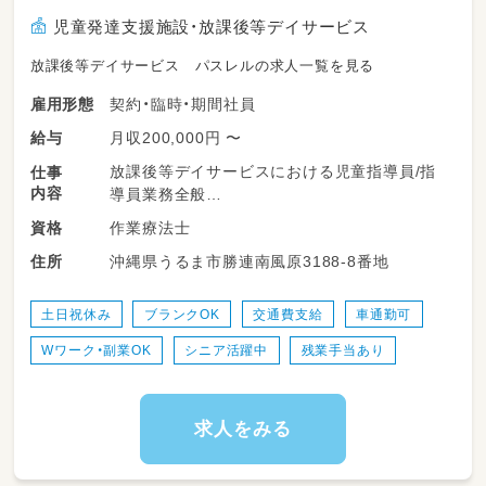
児童発達支援施設・放課後等デイサービス
放課後等デイサービス パスレルの求人一覧を見る
契約・臨時・期間社員
雇用形態
月収200,000円 〜
給与
放課後等デイサービスにおける児童指導員/指
仕事
内容
導員業務全般
作業療法士
資格
送迎業務は近めのところのみ♪
沖縄県うるま市勝連南風原3188-8番地
住所
季節ごとのイベントや
小学生向けのプログラミングなどもあります！
土日祝休み
ブランクOK
交通費支給
車通勤可
Wワーク・副業OK
シニア活躍中
残業手当あり
求人をみる