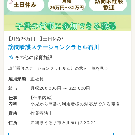
【月給26万円～】土日休み/
訪問看護ステーションクラセル石川
その他の保育施設
訪問看護ステーションクラセル石川の求人一覧を見る
正社員
雇用形態
月収260,000円 〜 320,000円
給与
【仕事内容】
仕事
内容
小児から高齢の利用者様の対応ができる職場で
す。
作業療法士
資格
1日あたり4名から6名の方に対して
沖縄県うるま市石川東山2-30-21
住所
40分から最大で60分程度の介入を行います。