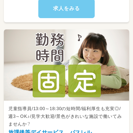
・施術（痛み緩和、筋力強化、歩行練習、ADLの確
認等）
求人をみる
児童指導員/13:00～18:30の短時間/福利厚生も充実◎/
週3～OK♪/見学大歓迎/景色がきれいな施設で働いてみ
ませんか？
放課後等デイサービス パスレル