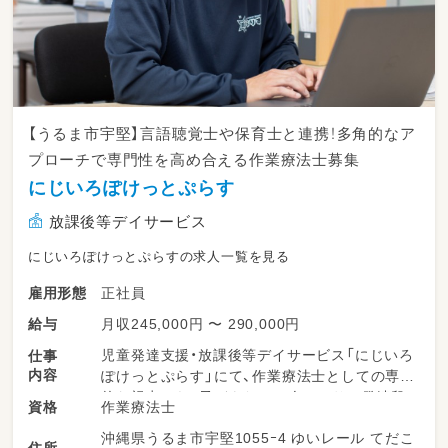
【うるま市宇堅】言語聴覚士や保育士と連携！多角的なア
プローチで専門性を高め合える作業療法士募集
にじいろぽけっとぷらす
放課後等デイサービス
にじいろぽけっとぷらすの求人一覧を見る
正社員
雇用形態
月収245,000円 〜 290,000円
給与
児童発達支援・放課後等デイサービス「にじいろ
仕事
内容
ぽけっとぷらす」にて、作業療法士としての専門
的な視点から、子どもたち一人ひとりの発達段
作業療法士
資格
階に合わせた療育支援全般をお任せします。
沖縄県うるま市宇堅1055ｰ4 ゆいレール てだこ
1. 専門的アプローチの企画・実践