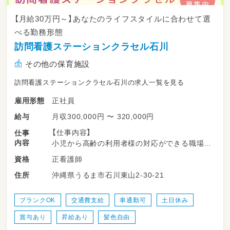
【月給30万円～】あなたのライフスタイルに合わせて選
べる勤務形態
訪問看護ステーションクラセル石川
その他の保育施設
訪問看護ステーションクラセル石川の求人一覧を見る
正社員
雇用形態
月収300,000円 〜 320,000円
給与
【仕事内容】
仕事
内容
小児から高齢の利用者様の対応ができる職場で
す。
正看護師
資格
1日あたり4名から6名の方に対して
沖縄県うるま市石川東山2-30-21
住所
30分から最大で90分程度の介入を行います。
病院や施設と比較すると、利用者様の暮らしに
じっくり関わることができます。
ブランクOK
交通費支給
車通勤可
土日休み
賞与あり
昇給あり
髪色自由
具体的な仕事内容（ 一部記載 ）
・配薬、服薬調整、健康管理