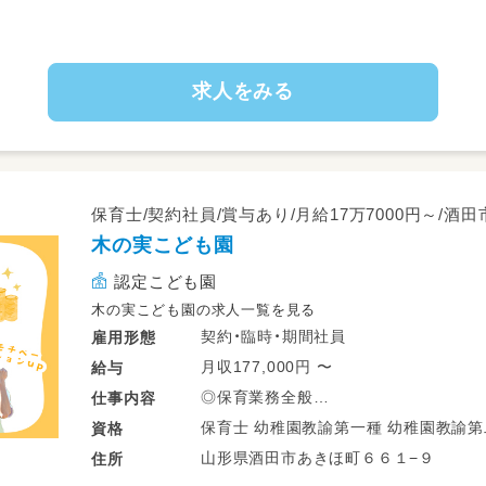
・園内の清掃、消毒業務
など
求人をみる
資格や経験を活かして一緒に働きま
子供が好きで元気な方大歓迎です♪
保育士/契約社員/賞与あり/月給17万7000円～/酒
木の実こども園
認定こども園
木の実こども園の求人一覧を見る
契約・臨時・期間社員
雇用形態
月収177,000円 〜
給与
◎保育業務全般
仕事
内容
・経験や希望の条件に応じてクラス配置
保育士 幼稚園教諭第一種 幼稚園
資格
・週休二日制で遅番固定なども相談可能
山形県酒田市あきほ町６６１−９
住所