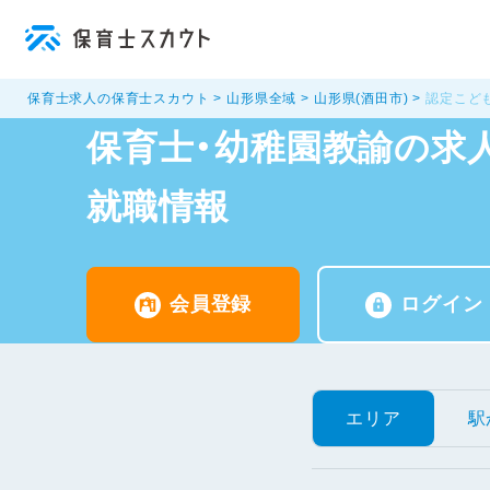
保育士求人の保育士スカウト
山形県全域
山形県(酒田市)
認定こど
保育士・幼稚園教諭の求人
就職情報
会員登録
ログイン
エリア
駅