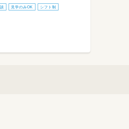
談
見学のみOK
シフト制