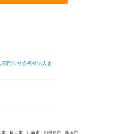
人部門）：社会福祉法人ま
葉市
横浜市
川崎市
相模原市
新潟市