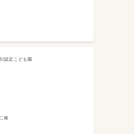
せんか♪
田市/認定こども園
を決定します。
教諭第二種
です。