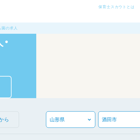
保育士スカウトとは
も園の求人
・
から