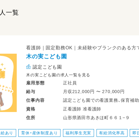
人一覧
看護師｜固定勤務OK｜未経験やブランクのある方
木の実こども園
認定こども園
木の実こども園の求人一覧を見る
正社員
雇用形態
月収212,000円 〜 270,000円
給与
認定こども園での看護業務、保育補
仕事
内容
・園児の体調管理や感染症対策
正看護師 准看護師
資格
・服薬が必要な子での与薬や薬の管理
山形県酒田市あきほ町６６１−９
住所
・体調不良の子の看護
・0.1歳クラスでの保育補助
昇給あり
育休・産休制度あり
福利厚生充実
有給消化率高
即
・ほけんだより作成