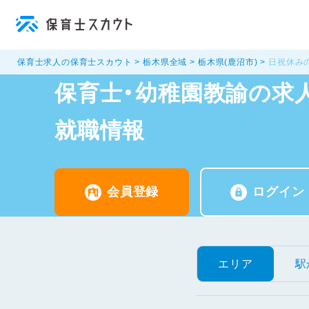
保育士求人の保育士スカウト
栃木県全域
栃木県(鹿沼市)
日祝休み
保育士・幼稚園教諭の求人
就職情報
会員登録
ログイン
エリア
駅