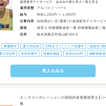
放課後等デイサービス あゆみの家の求人一覧を見る
アルバイト・パート
雇用形態
時給1,250円 〜 1,300円
給与
知的障がい児（重度）の放課後等デイサービ
仕事
内容
子どもたちの成長をサポートしていただくお
保育士 幼稚園教諭第一種 幼稚園教諭第二種 児童発達支援管理責任者 サービス管理
資格
責任者 養護教諭免許 高等学校教諭普通免許 中学校教諭普通免許 小学校教諭普通免
栃木県鹿沼市樅山町300-5
住所
【お仕事内容（例：土曜日）】
ご自宅まで児童のお迎えに行き、
車通勤可
週３日以内
17時まで
シニア活躍中
高給与・高
日常生活で必要となる“基本動作”のトレーニ
週２日以内
女性活躍中
詳細応相談
見学のみOK
経験者歓迎
【送迎用の社用車】
① 軽自動車（複数台）
求人をみる
② 7人乗りアイシス
③ 8人乗りステップワゴン
※②③はお子さんの安全対策が整っているの
【利用定員】
キッズコーポレーションの病院内保育園保育士【パ
10名（7〜10名のお預かり／対象：〜高校生
務