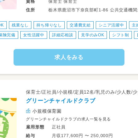
＿＿＿＿＿＿＿＿＿＿＿＿＿＿＿＿＿
保育士 保育士
資格
◆◇◆◇◆ お仕事内容 ◆◇◆◇◆
栃木県鹿沼市下奈良部
住所
￣￣￣￣￣￣￣￣￣￣￣￣￣￣￣￣￣
クラスの補助業務をお願いします☆
OK
残業なし
持ち帰りなし
交通費支給
シニア活躍中
主
＝保育業務全般＝
保険完備
女性活躍中
詳細応相談
見学のみOK
シフト制
・週案作成
・児童表
・連絡帳など
求人をみる
＊パソコン使用あり＊
先輩保育士さんが丁寧に
教えて下さるので安心です★
・畑の作業
園の畑があるのでお芋ほりなどがあります♪
保育士/正社員/小規模/定員12名/乳児のみ/少人数
グリーンチャイルドクラブ
小規模保育園
グリーンチャイルドクラブの求人一覧を見る
正社員
雇用形態
月収177,600円 〜 250,000円
給与