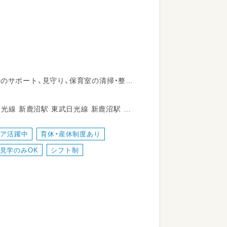
のサポート、見守り、保育室の清掃・整
対応などを担います。柔軟な保育環境の中
える時間が多くあります。勤務日数や時
無理なく働けるのが特長です。
ニア活躍中
育休・産休制度あり
見学のみOK
シフト制
憩)