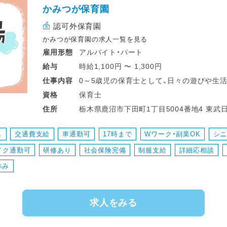
かみつが保育園
認可外保育園
かみつが保育園の求人一覧を見る
アルバイト・パート
雇用形態
時給1,100円 〜 1,300円
給与
0～5歳児の保育士として、日々の遊びや生活
仕事
内容
理、食事やトイレの援助、行事準備、保護者
保育士
資格
で、子どもたち一人ひとりにしっかり向き合
栃木県鹿沼市下田町1丁目5004番地4 東武日光線 新鹿沼駅 東武日光線 新鹿沼駅 車6
住所
間は相談可能で、ライフスタイルに合わせて
分 ※車通勤OK（無料駐車場あり）
し
交通費支給
車通勤可
17時まで
Wワーク・副業OK
シ
＜スケジュール例＞
イク通勤可
研修あり
社会保険完備
制服支給
詳細応相談
・07:30～登園
・09:00～自発的な活動(室内遊び/お散歩)
休み
・11:00～昼食
・12:30～午睡(事務作業/ブレスチェック/休
求人をみる
・15:00～自発的な活動(室内遊び/お散歩)
・16:30～降園