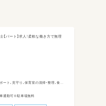
士【パート】求人！柔軟な働き方で無理
ポート、見守り、保育室の清掃・整理、食事
を担います。柔軟な保育環境の中で、子ど
間が多くあります。勤務日数や時間は相談
JR日光線 鹿沼駅 車通勤可※駐車場無料
働けるのが特長です。