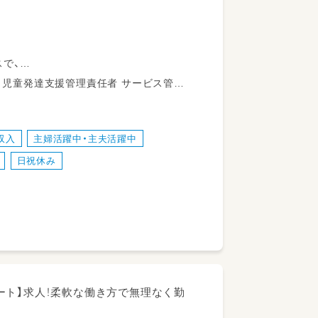
スで、
仕事です！
許 社会福祉士 言語聴覚士 作業療法士 理学療法士 心理士 精神保健福祉士
収入
主婦活躍中・主夫活躍中
ングや、遊びを通した支援を行います^^
日祝休み
で安心です♪
ート】求人！柔軟な働き方で無理なく勤
まで）