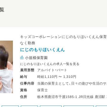
覧
キッズコーポレーションにじのもりほいくえん保育
なく勤務
にじのもりほいくえん
小規模保育園
にじのもりほいくえんの求人一覧を見る
アルバイト・パート
雇用形態
時給1,110円 〜 1,310円
給与
当園の保育士として、日々の遊びや生活のサ
仕事
内容
やトイレの援助、行事準備、保護者対応など
保育士
資格
もたち一人ひとりにしっかり向き合える時
栃木県鹿沼市千渡1585-1 
住所
可能で、ライフスタイルに合わせて無理なく