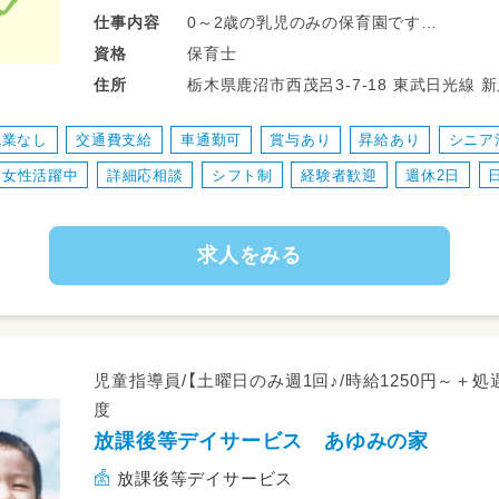
0～2歳の乳児のみの保育園です
仕事
内容
保育業務全般をお願いします♪
保育士
資格
栃木県鹿沼市西茂呂3-7-
住所
残業なし
交通費支給
車通勤可
賞与あり
昇給あり
シニア
女性活躍中
詳細応相談
シフト制
経験者歓迎
週休2日
求人をみる
児童指導員/【土曜日のみ週1回♪/時給1250円～＋
度
放課後等デイサービス あゆみの家
放課後等デイサービス