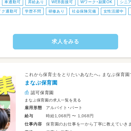
車通勤可
昇給あり
WEB面接可
Wワーク・副業OK
シニ
＜スケジュール例＞
イク通勤可
学歴不問
研修あり
社会保険完備
女性活躍中
07:15～登園
09:00～自発的な活動(室内遊び/お散歩)
11:00～昼食
12:30～午睡(事務作業/ブレスチェック/休憩
求人をみる
15:00～自発的な活動(室内遊び/お散歩)
16:30～降園
これから保育士をとりたいあなたへ。まなぶ保育園
まなぶ保育園
認可保育園
まなぶ保育園の求人一覧を見る
アルバイト・パート
雇用形態
時給1,068円 〜 1,068円
給与
保育園のお仕事を一から丁寧に教えていきま
仕事
内容