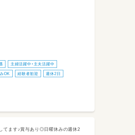
遇
主婦活躍中・主夫活躍中
みOK
経験者歓迎
週休2日
る事業所
により判断する）※更新上限なし
してます♪賞与あり◎日曜休みの週休2