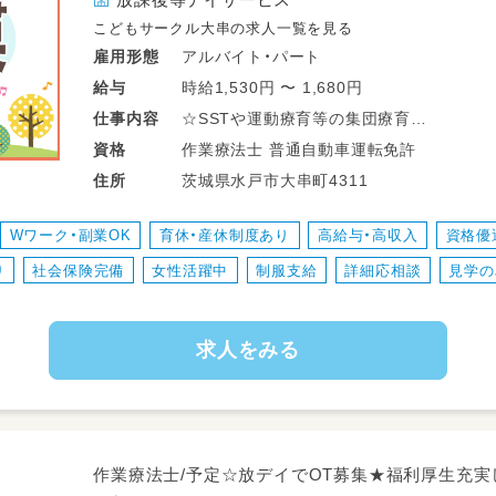
こどもサークル大串の求人一覧を見る
アルバイト・パート
雇用形態
時給1,530円 〜 1,680円
給与
☆SSTや運動療育等の集団療育
仕事
内容
☆個別支援、学習支援等の個別療育
作業療法士 普通自動車運転免許
資格
☆ADDSを用いた完全個別療育
茨城県水戸市大串町4311
住所
☆学校、自宅等への送迎業務
☆児童指導員業務全般
Wワーク・副業OK
育休・産休制度あり
高給与・高収入
資格優
☆保護者対応
り
社会保険完備
女性活躍中
制服支給
詳細応相談
見学の
☆近隣店舗へのヘルプ業務
☆各種イベント準備
☆連絡帳、ブログ作成
求人をみる
☆その他、資格により個別支援業務
※従事すべき業務の変更の範囲：なし
※就業の場所の変更の範囲：法人が運営す
※雇用期間の定め：6ヶ月（勤務成績、態度
作業療法士/予定☆放デイでOT募集★福利厚生充実