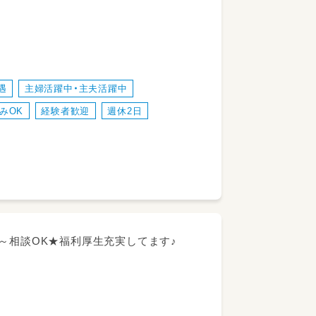
遇
主婦活躍中・主夫活躍中
みOK
経験者歓迎
週休2日
る事業所
により判断する）※更新上限なし
～相談OK★福利厚生充実してます♪