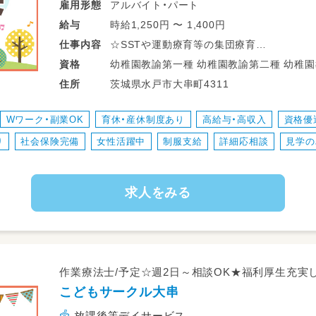
アルバイト・パート
雇用形態
時給1,250円 〜 1,400円
給与
☆SSTや運動療育等の集団療育
仕事
内容
☆個別支援、学習支援等の個別療育
幼稚園教諭第一種 幼稚園教諭第二種 幼稚園教諭第二種 放課後児童支援員・指導員
資格
☆ADDSを用いた完全個別療育
（学童） 養護教諭免許 高等学校教諭普通免許 中学校教諭普通免許 小学校教諭普通免
茨城県水戸市大串町4311
住所
☆学校、自宅等への送迎業務
許 社会福祉士 精神保健福祉士 
☆児童指導員業務全般
Wワーク・副業OK
育休・産休制度あり
高給与・高収入
資格優
☆保護者対応
り
社会保険完備
女性活躍中
制服支給
詳細応相談
見学の
☆近隣店舗へのヘルプ業務
☆各種イベント準備
☆連絡帳、ブログ作成
求人をみる
☆その他、資格により個別支援業務
※従事すべき業務の変更の範囲：なし
※就業の場所の変更の範囲：法人が運営する
※雇用期間の定め：6ヶ月（勤務成績、態度に
作業療法士/予定☆週2日～相談OK★福利厚生充実
こどもサークル大串
放課後等デイサービス