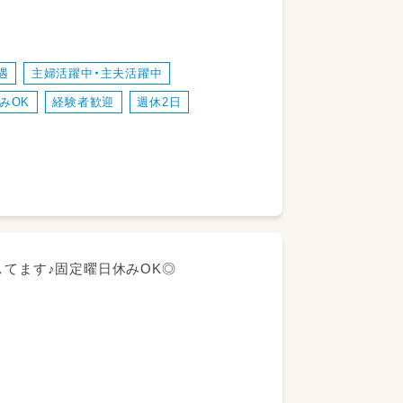
遇
主婦活躍中・主夫活躍中
みOK
経験者歓迎
週休2日
る事業所
により判断する）※更新上限なし
してます♪固定曜日休みOK◎