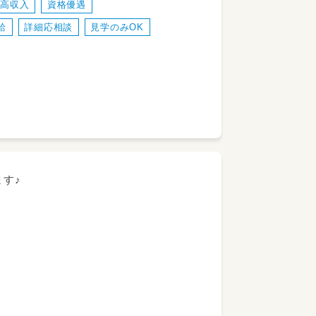
・高収入
資格優遇
給
詳細応相談
見学のみOK
営する事業所
ます♪