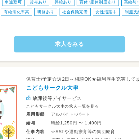
車通勤可
賞与あり
昇給あり
育休・産休制度あり
高給与
☆保護者対応
有給消化率高
研修あり
社会保険完備
女性活躍中
制服支
☆近隣店舗へのヘルプ業務
☆各種イベント準備
☆連絡帳、ブログ作成
☆その他、資格により個別支援業務
求人をみる
※従事すべき業務の変更の範囲：なし
※就業の場所の変更の範囲：法人が運
保育士/予定☆週2日～相談OK★福利厚生充実して
こどもサークル大串
放課後等デイサービス
こどもサークル大串の求人一覧を見る
アルバイト・パート
雇用形態
時給1,250円 〜 1,400円
給与
☆SSTや運動療育等の集団療育
仕事
内容