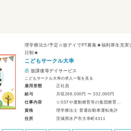
理学療法士/予定☆放デイでPT募集★福利厚生充実
日制★
こどもサークル大串
放課後等デイサービス
こどもサークル大串の求人一覧を見る
正社員
雇用形態
月収268,500円 〜 332,000円
給与
☆SSTや運動療育等の集団療育
仕事
内容
☆個別支援、学習支援等の個別療育
理学療法士 普通自動車運転免許
資格
☆ADDSを用いた完全個別療育
茨城県水戸市大串町4311
住所
☆学校、自宅等への送迎業務
☆児童指導員業務全般