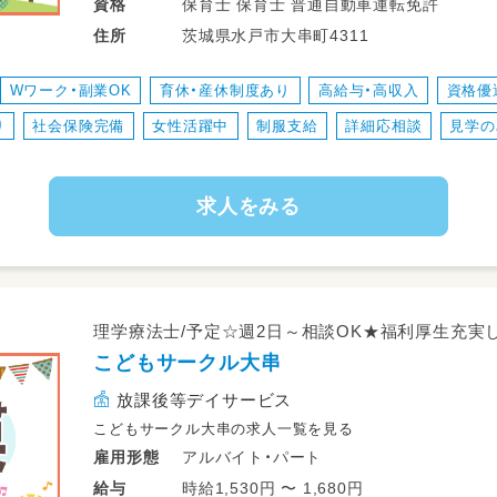
☆個別支援、学習支援等の個別療育
保育士 保育士 普通自動車運転免許
資格
☆ADDSを用いた完全個別療育
茨城県水戸市大串町4311
住所
☆学校、自宅等への送迎業務
☆児童指導員業務全般
Wワーク・副業OK
育休・産休制度あり
高給与・高収入
資格優
☆保護者対応
り
社会保険完備
女性活躍中
制服支給
詳細応相談
見学の
☆近隣店舗へのヘルプ業務
☆各種イベント準備
☆連絡帳、ブログ作成
求人をみる
☆その他、資格により個別支援業務
※従事すべき業務の変更の範囲：なし
※就業の場所の変更の範囲：法人が運営す
※雇用期間の定め：6ヶ月（勤務成績、態度
理学療法士/予定☆週2日～相談OK★福利厚生充実
こどもサークル大串
放課後等デイサービス
こどもサークル大串の求人一覧を見る
アルバイト・パート
雇用形態
時給1,530円 〜 1,680円
給与