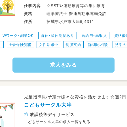
☆SSTや運動療育等の集団療育
仕事
内容
☆個別支援、学習支援等の個別療育
理学療法士 普通自動車運転免許
資格
☆ADDSを用いた完全個別療育
茨城県水戸市大串町4311
住所
☆学校、自宅等への送迎業務
☆児童指導員業務全般
Wワーク・副業OK
育休・産休制度あり
高給与・高収入
資格優
☆保護者対応
り
社会保険完備
女性活躍中
制服支給
詳細応相談
見学の
☆近隣店舗へのヘルプ業務
☆各種イベント準備
☆連絡帳、ブログ作成
求人をみる
☆その他、資格により個別支援業務
※従事すべき業務の変更の範囲：なし
※就業の場所の変更の範囲：法人が運営す
※雇用期間の定め：6ヶ月（勤務成績、態度
児童指導員/予定☆様々な資格を活かせます☆週2日
こどもサークル大串
放課後等デイサービス
こどもサークル大串の求人一覧を見る