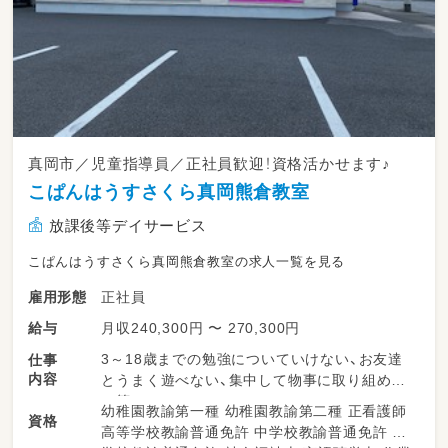
真岡市／児童指導員／正社員歓迎！資格活かせます♪
こぱんはうすさくら真岡熊倉教室
放課後等デイサービス
こぱんはうすさくら真岡熊倉教室の求人一覧を見る
正社員
雇用形態
月収240,300円 〜 270,300円
給与
3～18歳までの勉強についていけない、お友達
仕事
内容
とうまく遊べない、集中して物事に取り組めな
い等
幼稚園教諭第一種 幼稚園教諭第二種 正看護師
資格
発達、成長・障がいを持ったお子さまに対しての
高等学校教諭普通免許 中学校教諭普通免許 小
支援をお願いします