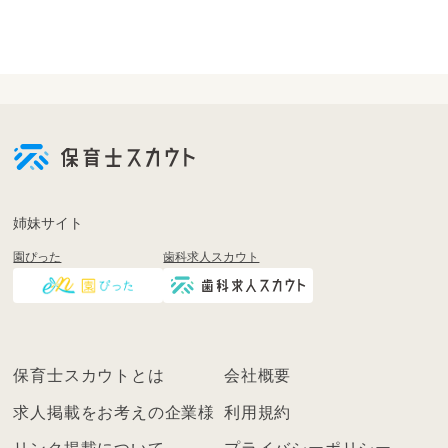
会
員
登
録
も
姉妹サイト
し
園ぴった
歯科求人スカウト
く
は
ロ
グ
イ
保育士スカウトとは
会社概要
ン
を
求人掲載をお考えの企業様
利用規約
し