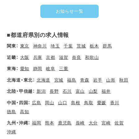
お知らせ一覧
■都道府県別の求人情報
関東：
東京
神奈川
埼玉
千葉
茨城
栃木
群馬
近畿：
大阪
兵庫
京都
滋賀
奈良
和歌山
東海：
愛知
静岡
岐阜
三重
北海道・東北：
北海道
宮城
福島
青森
岩手
山形
秋田
北陸・甲信越：
新潟
長野
石川
富山
山梨
福井
中国・四国：
広島
岡山
山口
島根
鳥取
愛媛
香川
徳島
高知
九州・沖縄：
福岡
熊本
鹿児島
長崎
大分
宮崎
佐賀
沖縄