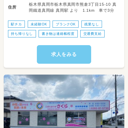
学校教諭普通免許 社会福祉士 言語聴覚士 作業
栃木県真岡市栃木県真岡市熊倉3丁目15-10 真
・療育支援、レクリエーション、遊び補助、体育
住所
療法士 理学療法士 心理士 精神保健福祉士 普
岡鐵道真岡線 真岡駅 より 1.1km 車で3分
訓練等
通自動車運転免許
・送迎業務をお願いする場合もございます
（小学校または自宅への送迎）
駅チカ
未経験OK
ブランクOK
残業なし
持ち帰りなし
書き物は連絡帳程度
交通費支給
求人をみる