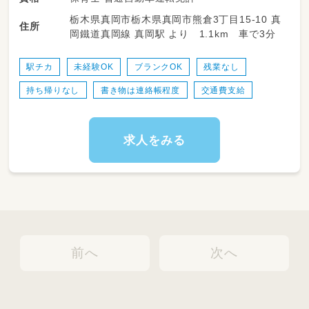
発達、成長・障がいを持ったお子さまに対しての
栃木県真岡市栃木県真岡市熊倉3丁目15-10 真
支援をお願いします
住所
岡鐵道真岡線 真岡駅 より 1.1km 車で3分
■ 療育・発達支援
■ 歌・絵・工作などの遊び支援
駅チカ
未経験OK
ブランクOK
残業なし
■ スケジュール・名簿管理
持ち帰りなし
書き物は連絡帳程度
交通費支給
■ 保護者対応（日々の様子の共有）
■ 季節イベントのサポート
■ 日報作成（PC入力）
■ 送迎業務（小学校または自宅への送迎慣れて
求人をみる
から。慣れてからでOK）
前へ
次へ