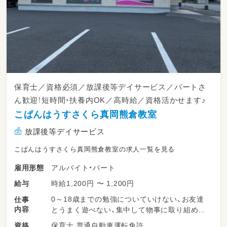
保育士／資格必須／放課後等デイサービス／パートさ
ん歓迎！短時間・扶養内OK／高時給／資格活かせます♪
こぱんはうすさくら真岡熊倉教室
放課後等デイサービス
こぱんはうすさくら真岡熊倉教室の求人一覧を見る
アルバイト・パート
雇用形態
時給1,200円 〜 1,200円
給与
0～18歳までの勉強についていけない、お友達
仕事
内容
とうまく遊べない、集中して物事に取り組めな
い等
保育士 普通自動車運転免許
資格