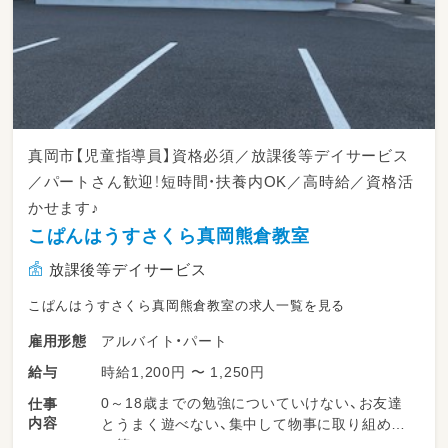
真岡市【児童指導員】資格必須／放課後等デイサービス
／パートさん歓迎！短時間・扶養内OK／高時給／資格活
かせます♪
こぱんはうすさくら真岡熊倉教室
放課後等デイサービス
こぱんはうすさくら真岡熊倉教室の求人一覧を見る
アルバイト・パート
雇用形態
時給1,200円 〜 1,250円
給与
0～18歳までの勉強についていけない、お友達
仕事
内容
とうまく遊べない、集中して物事に取り組めな
い等