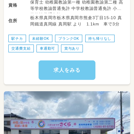
保育士 幼稚園教諭第一種 幼稚園教諭第二種 高
資格
発達、成長・障がいを持ったお子さまに対しての
等学校教諭普通免許 中学校教諭普通免許 小学
支援をお願いします
校教諭普通免許
栃木県真岡市栃木県真岡市熊倉3丁目15-10 真
・療育支援、レクリエーション、遊び補助、体育
住所
岡鐵道真岡線 真岡駅 より 1.1km 車で3分
訓練等
・送迎業務をお願いする場合もございます
（小学校または自宅への送迎）
駅チカ
未経験OK
ブランクOK
持ち帰りなし
交通費支給
車通勤可
賞与あり
求人をみる