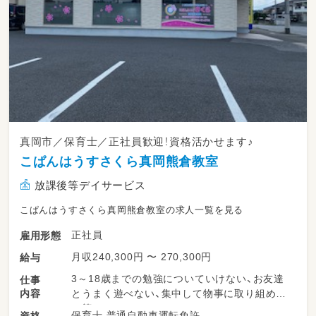
真岡市／保育士／正社員歓迎！資格活かせます♪
こぱんはうすさくら真岡熊倉教室
放課後等デイサービス
こぱんはうすさくら真岡熊倉教室の求人一覧を見る
正社員
雇用形態
月収240,300円 〜 270,300円
給与
3～18歳までの勉強についていけない、お友達
仕事
内容
とうまく遊べない、集中して物事に取り組めな
い等
保育士 普通自動車運転免許
資格