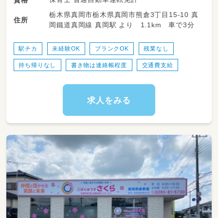
発達、成長・障がいを持ったお子さまに対しての
栃木県真岡市栃木県真岡市熊倉3丁目15-10 真
支援をお願いします
住所
岡鐵道真岡線 真岡駅 より 1.1km 車で3分
・療育支援、レクリエーション、遊び補助、体育
訓練等
・送迎業務をお願いする場合もございます
駅チカ
未経験OK
ブランクOK
残業なし
（小学校または自宅への送迎）
持ち帰りなし
書き物は連絡帳程度
交通費支給
求人をみる