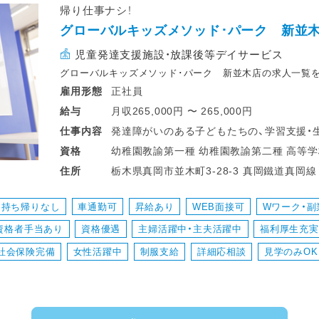
帰り仕事ナシ！
グローバルキッズメソッド･パーク 新並
児童発達支援施設・放課後等デイサービス
グローバルキッズメソッド･パーク 新並木店の求人一覧
正社員
雇用形態
月収265,000円 〜 265,000円
給与
発達障がいのある子どもたちの、学習支援・
仕事
内容
・少人数保育で１名につき２～３名対応
幼稚園教諭第一種 幼稚園教諭第二種 高等学校教諭普通免許 中学校教諭普通免許 小
資格
・持ち帰り仕事、残業ナシ！子育て中のスタ
栃木県真岡市並木町3-28
住所
・送迎業務あり（ＡＴ可）
・児童のみならずご家族へのケアもサービ
持ち帰りなし
車通勤可
昇給あり
WEB面接可
Wワーク・副
・ワークバランスを重視した運営をしていま
資格者手当あり
資格優遇
主婦活躍中・主夫活躍中
福利厚生充実
社会保険完備
女性活躍中
制服支給
詳細応相談
見学のみOK