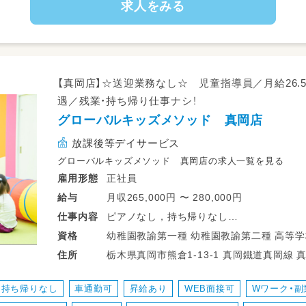
求人をみる
【真岡店】☆送迎業務なし☆ 児童指導員／月給26
遇／残業・持ち帰り仕事ナシ！
グローバルキッズメソッド 真岡店
放課後等デイサービス
グローバルキッズメソッド 真岡店の求人一覧を見る
正社員
雇用形態
月収265,000円 〜 280,000円
給与
ピアノなし，持ち帰りなし
仕事
内容
発達障がいのある子どもたちの、学習支援・
幼稚園教諭第一種 幼稚園教諭第二種 高等学校教諭普通免許 中学校教諭普通免許 小
資格
☆送迎業務はありません☆
学校教諭普通免許 社会福祉士 精神保健
栃木県真岡市熊倉1-13-1 真岡鐵道
住所
・少人数保育で１名につき２～３名対応
・持ち帰り仕事、残業ナシ！子育て中のママも
持ち帰りなし
車通勤可
昇給あり
WEB面接可
Wワーク・副
・児童のみならずご家族へのケアもサービス