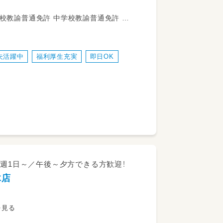
たちを
会福祉士 心理士 精神保健福祉士
ポートを
夫活躍中
福利厚生充実
即日OK
の支援
ング、
！週1日～／午後～夕方できる方歓迎！
木店
˖✧
を見る