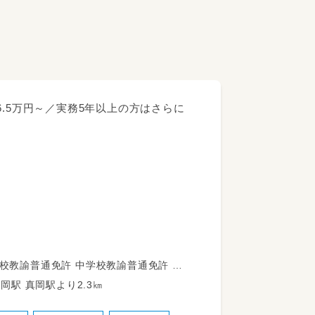
6.5万円～／実務5年以上の方はさらに
生活支援等の業務をお任せします。
福祉士
岡鐵道真岡線 真岡駅 真岡駅より2.3㎞
多数活躍中！