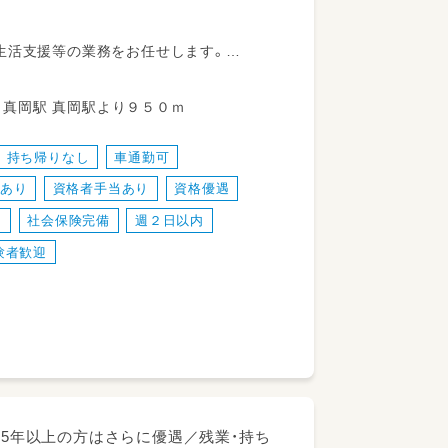
育
生活支援等の業務をお任せします。
フも多数活躍中！
-3 真岡鐵道真岡線 真岡駅 真岡駅より９５０ｍ
会、送迎開始、締め作業
の一環として取り組みをしています。
持ち帰りなし
車通勤可
す。
度あり
資格者手当あり
資格優遇
り
社会保険完備
週２日以内
験者歓迎
験5年以上の方はさらに優遇／残業・持ち