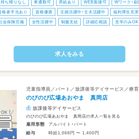
持ち帰りなし
車通勤可
昇給あり
WEB面接可
Wワーク・副
・児童のみならずご家族へのケアもサービス
資格者手当あり
資格優遇
主婦活躍中・主夫活躍中
福利厚生充実
・ワークバランスを重視した運営をしていま
社会保険完備
女性活躍中
制服支給
詳細応相談
見学のみOK
求人をみる
児童指導員／パート／放課後等デイサービス／療育
のびのび広場あおやま 真岡店
放課後等デイサービス
のびのび広場あおやま 真岡店の求人一覧を見る
アルバイト・パート
雇用形態
時給1,068円 〜 1,400円
給与