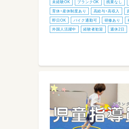
未経験OK
ブランクOK
残業なし
育休・産休制度あり
高給与・高収入
即日OK
バイク通勤可
研修あり
外国人活躍中
経験者歓迎
週休2日