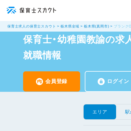
保育士求人の保育士スカウト
栃木県全域
栃木県(真岡市)
ブランク
保育士・幼稚園教諭の求人
就職情報
会員登録
ログイン
エリア
駅