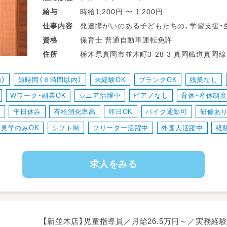
・10:00～：出勤、児童受け入れ、療育準備、療
時給1,200円 〜 1,200円
給与
・11:30～：昼食
発達障がいのある子どもたちの、学習支援・
仕事
内容
・12:00～：帰りの会、送迎（平日自発）
・少人数保育で１名につき２～３名対応
保育士 普通自動車運転免許
資格
・14:00～：送迎（平日学校）、療育・おやつ
・持ち帰り仕事、残業ナシ！子育て中のスタッ
栃木県真岡市並木町3-28
住所
・16:00～（平日17:00～）19:00：帰りの
・送迎業務あり（ＡＴ可）
・児童のみならずご家族へのケアもサービス
）
短時間（６時間以内）
未経験OK
ブランクOK
残業なし
【小児分野未経験でも安心！】
・ワークバランスを重視した運営をしていま
『のびのび広場』で働くスタッフの90％が
Wワーク・副業OK
シニア活躍中
ピアノなし
育休・産休制
小児分野未経験からのスタートです！
り
平日休み
有給消化率高
即日OK
バイク通勤可
研修あ
見学のみOK
シフト制
フリーター活躍中
外国人活躍中
経
✅土台となるカリキュラム
✅未経験でも療育のプロになれる研修制度
✅各種資格者との情報交換ができる時間
求人をみる
などが整っているからこそ、
すぐご活躍いただけ、
お子さまの“できる”の瞬間に立ちあえ、
それが楽しさにもつながっています。
【新並木店】児童指導員／月給26.5万円～／実務経