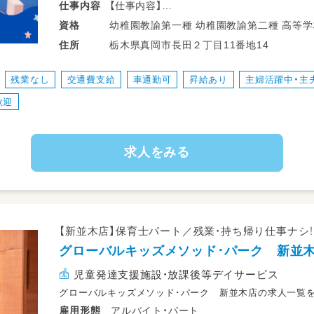
【仕事内容】
仕事
内容
放課後等デイサービスにて、
幼稚園教諭第一種 幼稚園教諭第二種 高等学校教諭普通免許 中学校教諭普通免許 小
資格
7歳以上（放課後等デイサービス）の子ども
学校教諭普通免許 社
栃木県真岡市長田２丁目11番地14
住所
対象に、様々な遊びを通したお子様の活動サ
行っていただくお仕事です。
残業なし
交通費支給
車通勤可
昇給あり
主婦活躍中・主
歓迎
✧˖°°˖✧具体的に…✧˖°°˖✧
◇個別療育※安心の研修制度あり
・遊び、学習、創作、運動、生活動作訓練など
求人をみる
◇集団療育※安心の研修制度あり
・独自の整体、食育、運動療法、右脳トレーニ
ビジョントレーニングなどの支援
◇送迎業務
・お子様の送り迎え
【新並木店】保育士パート／残業・持ち帰り仕事ナシ
◇その他業務
グローバルキッズメソッド･パーク 新並
・支援の準備、清掃、環境整備、書類作成
児童発達支援施設・放課後等デイサービス
✧˖°°˖✧ある日のスタッフスケジュール✧˖°°
グローバルキッズメソッド･パーク 新並木店の求人一覧
□■放課後等デイサービス■□
アルバイト・パート
雇用形態