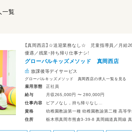
人一覧
【真岡西店】☆送迎業務なし☆ 児童指導員／月給2
優遇／残業・持ち帰り仕事ナシ！
グローバルキッズメソッド 真岡西店
放課後等デイサービス
グローバルキッズメソッド 真岡西店の求人一覧を見る
正社員
雇用形態
月収265,000円 〜 280,000円
給与
ピアノなし，持ち帰りなし
仕事
内容
発達障がいのある子どもたちの、学習支援・
幼稚園教諭第一種 幼稚園教諭第二種 高等学校教諭普通免許 中学校教諭普通免許 小
資格
☆送迎業務はありません☆
学校教諭普通免許 社会福祉士 精神保健
栃木県真岡市熊倉3-39-8 真
住所
・少人数保育で１名につき２～３名対応
・持ち帰り仕事、残業ナシ！子育て中のママも