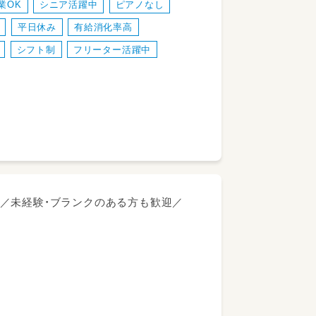
業OK
シニア活躍中
ピアノなし
の一環として取り組みをしています。
平日休み
有給消化率高
す。
シフト制
フリーター活躍中
／未経験・ブランクのある方も歓迎／