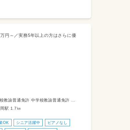
.5万円～／実務5年以上の方はさらに優
生活支援等の業務をお任せします。
福祉士
真岡線 真岡駅 1.7㎞
多数活躍中！
業OK
シニア活躍中
ピアノなし
の一環として取り組みをしています。