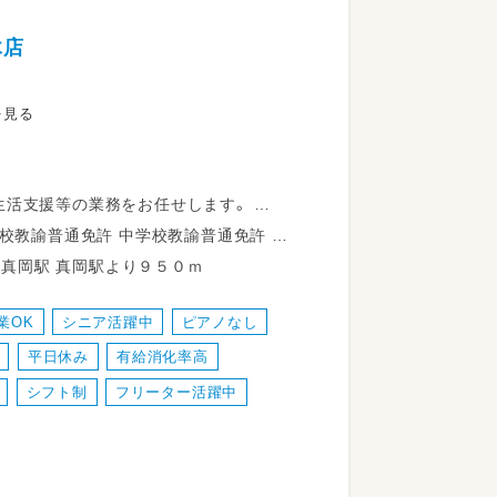
木店
を見る
生活支援等の業務をお任せします。
ッフも多数活躍中！
学校教諭普通免許 社会福祉士 精神保健福祉士 普通自動車運転免許
-3 真岡鐵道真岡線 真岡駅 真岡駅より９５０ｍ
スの一環として取り組みをしています。
業OK
シニア活躍中
ピアノなし
す。
平日休み
有給消化率高
シフト制
フリーター活躍中