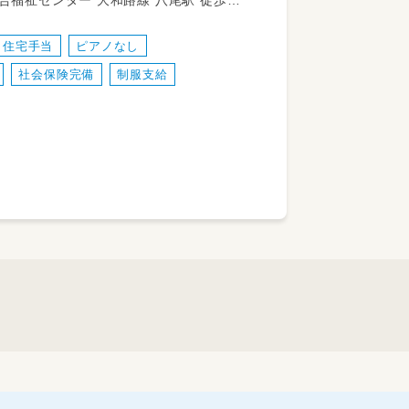
和路線 八尾駅 徒歩16
日々のお世話をしていただきます。
住宅手当
ピアノなし
社会保険完備
制服支給
せた様々な保育を行っております。
でOK♪
ます。