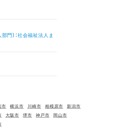
人部門）：社会福祉法人ま
葉市
横浜市
川崎市
相模原市
新潟市
市
大阪市
堺市
神戸市
岡山市
市