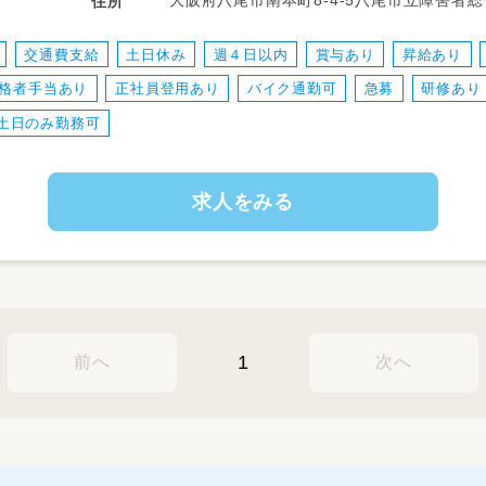
大阪府八尾市南本町8-4-5八尾市立障害者総合福祉センター 大
住所
重度の障がいをお持ちのお子様に寄り添い、
分
お散歩に行ったりなど。
交通費支給
土日休み
週４日以内
賞与あり
昇給あり
②保育
格者手当あり
正社員登用あり
バイク通勤可
急募
研修あり
児童発達支援では、子どもさんの状態に合わ
③送迎業務
土日のみ勤務可
ドライバーの方がいらっしゃるので添乗のみ
送迎時に保護者の対応があります。
求人をみる
④書類業務
PCでお帳面程度の記録を入力していただき
PCが苦手な方もご相談ください！
※保育中→靴下
館内→紐なしシューズ
1
前へ
次へ