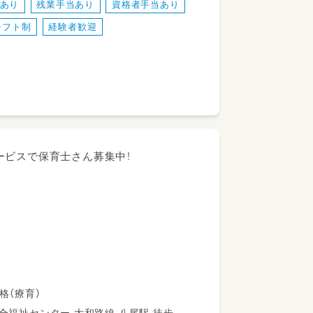
度あり
残業手当あり
資格者手当あり
シフト制
経験者歓迎
行っております。
ます。
ービスで保育士さん募集中！
ないが将来八尾市での可能性）
いただきます。
員任用資格（療育）