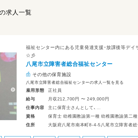
の求人一覧
福祉センター内にある児童発達支援・放課後等デイ
☆彡
八尾市立障害者総合福祉センター
その他の保育施設
八尾市立障害者総合福祉センターの求人一覧を見る
正社員
雇用形態
月収212,700円 〜 249,000円
給与
主に保育士さんとして、
仕事
内容
未就学児～高校生までのお子様に関わって
資格
①日常生活の支援
大阪府八尾市南本町8-4-5八尾市立障害者総合福祉センター 大
住所
重度の障がいをお持ちのお子様に寄り添い、
分
お散歩に行ったりなど。