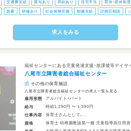
交通費支給
賞与あり
昇給あり
住宅手当
育休・産休制
②保育
急募
研修あり
社会保険完備
制服支給
詳細応相談
例えば、児童発達支援では、
子どもさんの状態に合わせた様々な保育を
③送迎業務
求人をみる
ドライバーの方がいらっしゃるので
添乗のみでOK♪
送迎時に保護者の対応があります。
④書類業務
PCでお帳面程度の記録を入力していただき
福祉センターにある児童発達支援・放課後等デイサ
PCが苦手な方もご相談ください！
八尾市立障害者総合福祉センター
※保育中→靴下
その他の保育施設
館内→紐なしシューズ
※変更の範囲：会社の定める業務
八尾市立障害者総合福祉センターの求人一覧を見る
※転勤の範囲：会社の定める施設（直ぐには
アルバイト・パート
雇用形態
時給1,290円 〜 1,390円
給与
保育士さんとして、
仕事
内容
未就学児～高校生までのお子様に関わって
保育士 幼稚園教諭第一種 児童指導
資格
①日常生活の支援