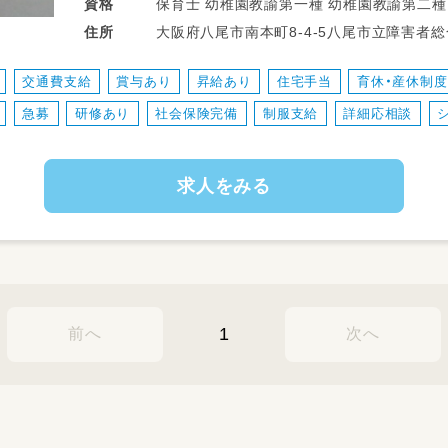
未就学児～高校生までのお子様に関わって
資格
①日常生活の支援
大阪府八尾市南本町8-4-5八尾市立障害者総合福祉センター 大
住所
重度の障がいをお持ちのお子様に寄り添い、
分
お散歩に行ったりなど。
交通費支給
賞与あり
昇給あり
住宅手当
育休・産休制
②保育
急募
研修あり
社会保険完備
制服支給
詳細応相談
例えば、児童発達支援では、
子どもさんの状態に合わせた様々な保育を
③送迎業務
求人をみる
ドライバーの方がいらっしゃるので
添乗のみでOK♪
送迎時に保護者の対応があります。
④書類業務
PCでお帳面程度の記録を入力していただき
PCが苦手な方もご相談ください！
1
前へ
次へ
※保育中→靴下
館内→紐なしシューズ
※変更の範囲：会社の定める業務
※転勤の範囲：会社の定める施設（直ぐには