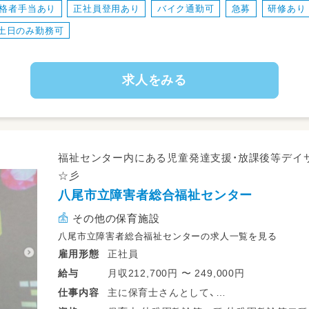
格者手当あり
正社員登用あり
バイク通勤可
急募
研修あり
児童発達支援では、子どもさんの状態に合わ
③送迎業務
土日のみ勤務可
ドライバーの方がいらっしゃるので添乗のみ
送迎時に保護者の対応があります。
求人をみる
④書類業務
PCでお帳面程度の記録を入力していただき
PCが苦手な方もご相談ください！
※保育中→靴下
館内→紐なしシューズ
福祉センター内にある児童発達支援・放課後等デイ
☆彡
八尾市立障害者総合福祉センター
その他の保育施設
八尾市立障害者総合福祉センターの求人一覧を見る
正社員
雇用形態
月収212,700円 〜 249,000円
給与
主に保育士さんとして、
仕事
内容