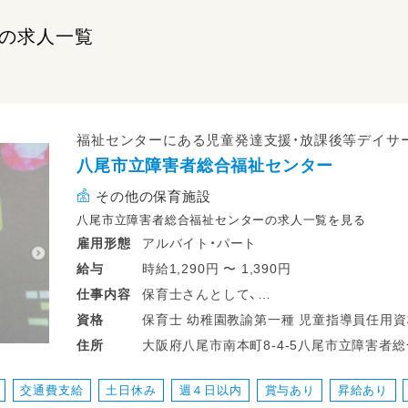
の求人一覧
福祉センターにある児童発達支援・放課後等デイサ
八尾市立障害者総合福祉センター
その他の保育施設
八尾市立障害者総合福祉センターの求人一覧を見る
アルバイト・パート
雇用形態
時給1,290円 〜 1,390円
給与
保育士さんとして、
仕事
内容
未就学児～高校生までのお子様に関わって
保育士 幼稚園教諭第一種 児童指導
資格
①日常生活の支援
大阪府八尾市南本町8-4-5八尾市立障害者総合福祉センター 大
住所
重度の障がいをお持ちのお子様に寄り添い、
分
お散歩に行ったりなど。
交通費支給
土日休み
週４日以内
賞与あり
昇給あり
②保育