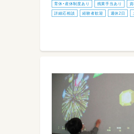
育休・産休制度あり
残業手当あり
資
詳細応相談
経験者歓迎
週休2日