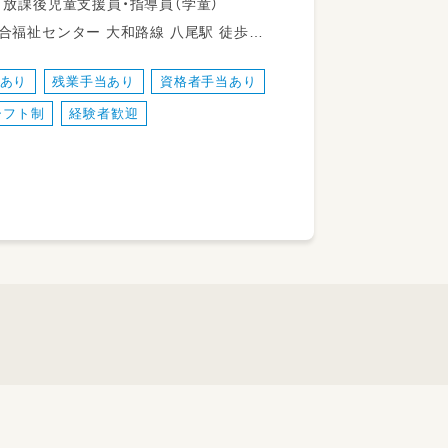
いただきます。
保育士 幼稚園教諭第一種 幼稚園教諭第二種 放課後児童支援員・指導員（学童）
和路線 八尾駅 徒歩16
日々のお世話をしていただきます。
度あり
残業手当あり
資格者手当あり
シフト制
経験者歓迎
行っております。
ます。
ないが将来八尾市での可能性）