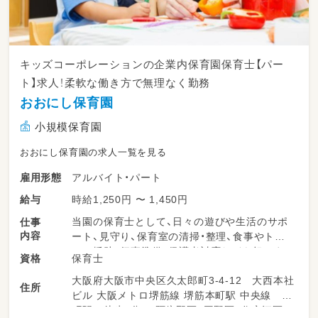
キッズコーポレーションの企業内保育園保育士【パー
ト】求人！柔軟な働き方で無理なく勤務
おおにし保育園
小規模保育園
おおにし保育園の求人一覧を見る
アルバイト・パート
雇用形態
時給1,250円 〜 1,450円
給与
当園の保育士として、日々の遊びや生活のサポ
仕事
内容
ート、見守り、保育室の清掃・整理、食事やトイ
レの援助、行事準備、保護者対応などを担いま
保育士
資格
す。柔軟な保育環境の中で、子どもたち一人ひ
大阪府大阪市中央区久太郎町3-4-12 大西本社
とりにしっかり向き合える時間が多くありま
住所
ビル 大阪メトロ堺筋線 堺筋本町駅 中央線 本
す。勤務日数や時間は相談可能で、ライフスタ
町駅 徒歩5分 ～阿倍野区、平野区、住之江区、
イルに合わせて無理なく働けるのが特長です。