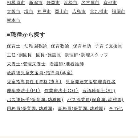
相模原市
新潟市
静岡市
浜松市
名古屋市
京都市
大阪市
堺市
神戸市
岡山市
広島市
北九州市
福岡市
熊本市
■職種から探す
保育士
幼稚園教諭
保育教諭
保育補助
子育て支援員
主任・副園長
園長・施設長
調理師・調理スタッフ
栄養士・管理栄養士
看護師・准看護師
放課後児童支援員・指導員（学童）
児童指導員任用資格（療育）
児童発達支援管理責任者
理学療法士（PT）
作業療法士（OT）
言語聴覚士（ST)
バス運転手(保育園、幼稚園)
バス添乗員(保育園、幼稚園)
用務員(保育園、幼稚園)
事務員(保育園、幼稚園)
その他