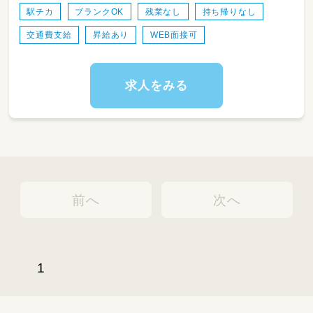
府堺市、神戸市からもアクセス◎～
駅チカ
ブランクOK
残業なし
持ち帰りなし
＜スケジュール例＞
交通費支給
昇給あり
WEB面接可
・08:00～登園
・09:00～自発的な活動(室内遊び/お散歩)
・11:00～昼食
・12:30～午睡(事務作業/ブレスチェック/休憩)
求人をみる
・15:00～自発的な活動(室内遊び/お散歩)
・18:30～降園
前へ
次へ
1