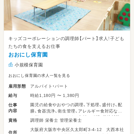
キッズコーポレーションの調理師【パート】求人！子ども
たちの食を支えるお仕事
おおにし保育園
小規模保育園
おおにし保育園の求人一覧を見る
アルバイト・パート
雇用形態
時給1,180円 〜 1,380円
給与
園児の給食やおやつの調理、下処理、盛付け、配
仕事
内容
膳、食器洗浄、衛生管理、アレルギー食対応など
を行っていただきます。食材の確認・発注補助
調理師 栄養士 管理栄養士
資格
なども一部お任せします。栄養面だけでなく、
大阪府大阪市中央区久太郎町3-4-12 大西本社
衛生・安全面にも配慮しながら、子どもたちの食
住所