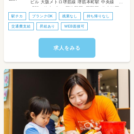
ビル 大阪メトロ堺筋線 堺筋本町駅 中央線 本
事時間を支えます。勤務時間や日数は相談可能
町駅 徒歩5分 ～阿倍野区、平野区、住之江区、
で、家庭との両立もしやすい環境です。
府堺市、神戸市からもアクセス◎～
駅チカ
ブランクOK
残業なし
持ち帰りなし
＜スケジュール例＞
交通費支給
昇給あり
WEB面接可
・08:00～朝おやつとお昼ご飯の調理
・09:45～朝おやつ提供
・11:00～お昼ご飯の提供、片付け
・12:00～休憩(※1日通し勤務の場合)
求人をみる
・13:00～おやつ調理
・14:00～おやつ提供
・15:00～片付け、翌日の準備