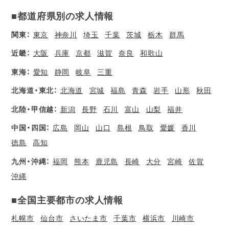
■都道府県別の求人情報
関東：
東京
神奈川
埼玉
千葉
茨城
栃木
群馬
近畿：
大阪
兵庫
京都
滋賀
奈良
和歌山
東海：
愛知
静岡
岐阜
三重
北海道・東北：
北海道
宮城
福島
青森
岩手
山形
秋田
北陸・甲信越：
新潟
長野
石川
富山
山梨
福井
中国・四国：
広島
岡山
山口
島根
鳥取
愛媛
香川
徳島
高知
九州・沖縄：
福岡
熊本
鹿児島
長崎
大分
宮崎
佐賀
沖縄
■全国主要都市の求人情報
札幌市
仙台市
さいたま市
千葉市
横浜市
川崎市