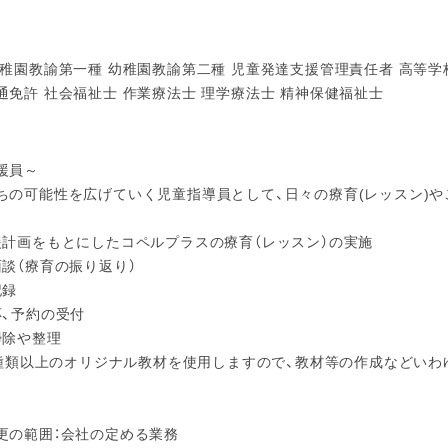
幼稚園教諭第一種 幼稚園教諭第二種 児童発達支援管理責任者 高等学
通免許 社会福祉士 作業療法士 理学療法士 精神保健福祉士
援員～
ちの可能性を広げていく児童指導員として、日々の療育(レッスン)
援計画をもとにしたコペルプラスの療育（レッスン）の実施
面談（療育の振り返り）
記録
応、予約の受付
掃除や整理
00種類以上のオリジナル教材を使用しますので、教材等の作成などい
更の範囲：会社の定める業務