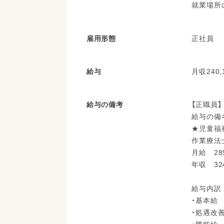
就業場所
雇用形態
正社員
給与
月収240,
給与の備考
【正職員】 
給与の備
★児童福
作業療法
月給 28
年収 32
給与内訳
・基本給
・処遇改善