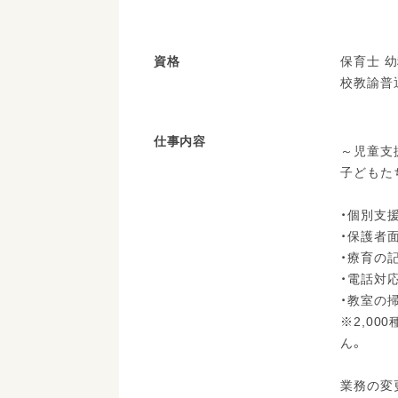
資格
保育士 
校教諭普
仕事内容
～児童支
子どもた
・個別支
・保護者
・療育の
・電話対
・教室の
※2,0
ん。
業務の変