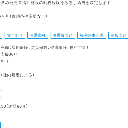
園を含めた児童福祉施設の勤務経験を考慮し給与を決定します
6ヶ月（雇用条件変更なし）
賞与あり
車通勤可
交通費支給
福利厚生充実
制服支給
険完備（雇用保険、労災保険、健康保険、厚生年金）
得支援あり
度あり
与
可（社内規定による）
8:30（休憩60分）