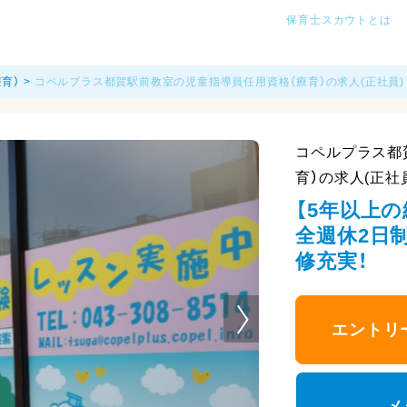
保育士スカウトとは
育）
コペルプラス都賀駅前教室の児童指導員任用資格（療育）の求人(正社員)
コペルプラス都
育）の求人(正社
【5年以上の
全週休2日制
修充実！
エントリ