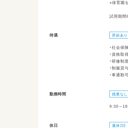
⭐︎保育
試用期間
待遇
昇給あり
・社会保
・資格取
・研修制
・制服貸
・車通勤
勤務時間
残業なし
9:30～1
休日
週休2日