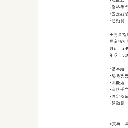
・職能給
・資格手
・固定残業
・通勤費 
★児童指
児童福祉
月給 24
年収 3
・基本給
・処遇改善
・職能給
・資格手
・固定残業
・通勤費 
⭐︎賞与 