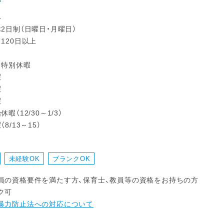
み
2日制（日曜日・月曜日）
120日以上
・特別休暇
暇
暇
暇
暇（12/30～1/3）
8/13～15）
未経験OK
ブランクOK
員の資格要件を満たす方、保育士、教員等の資格をお持ちの方
ク可
暴力防止法への対応について