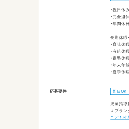
・祝日休
・完全週休
・年間休日
長期休暇
・育児休
・有給休
・慶弔休
・年末年始休
・夏季休暇（
応募要件
即日OK
児童指導
＃ブラン
こども性