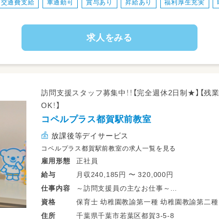
交通費支給
車通勤可
賞与あり
昇給あり
福利厚生充実
・保護者面談（療育の振り返り）
・療育の記録
・電話対応、予約の受付
求人をみる
・教室の掃除や整理
※2,000種類以上のオリジナル教材を使用
ち帰りの仕事などは一切ありません。
業務の変更の範囲：会社の定める業務
訪問支援スタッフ募集中！！【完全週休2日制★】【残業
就業場所の変更の範囲：会社の定める事業所
OK！】
コペルプラス都賀駅前教室
放課後等デイサービス
コペルプラス都賀駅前教室の求人一覧を見る
正社員
雇用形態
月収240,185円 〜 320,000円
給与
～訪問支援員の主なお仕事～
仕事
内容
保育士 幼稚園教諭第一種 幼稚園教諭第二種 児童発達支援管理責任者 高等学校教諭
資格
⚫︎幼稚園・保育園・小学校へ訪問し、対象児
普通免許 中学校教諭普通免許 小学校教諭普通免許 社会福祉士 作業療法士 理学療法
千葉県千葉市若葉区都賀3-5-8
住所