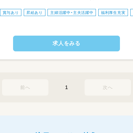
援
士 精神保健福祉士
⚫︎療育等の記録作成
賞与あり
昇給あり
主婦活躍中・主夫活躍中
福利厚生充実
⚫︎訪問先への訪問スケジュール調整
⚫︎先生方との情報共有
⚫︎その他訪問支援時に必要な業務
求人をみる
業務の変更の範囲：会社の定める業務
就業場所の変更の範囲：会社の定める事業所
1
前へ
次へ