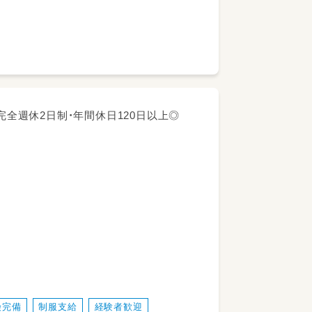
しますので、教材等の作成などいわゆる持
☆完全週休2日制・年間休日120日以上◎
の作成および管理
お願いします。
険完備
制服支給
経験者歓迎