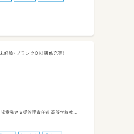
かりなしの母子同伴
業所
未経験・ブランクOK！研修充実！
として、日々の療育(レッスン)やご両親
療育（レッスン）の実施