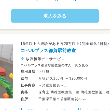
※レッスンは1対1の少人数制、送迎・預
業務の変更の範囲：会社の定める業務
求人をみる
就業場所の変更の範囲：会社の定める事
【5年以上の経験がある方28万以上】完全週休2日制♪
コペルプラス都賀駅前教室
放課後等デイサービス
コペルプラス都賀駅前教室の求人一覧を見る
正社員
雇用形態
月収240,185円 〜 320,000円
給与
～児童支援員～
仕事
内容
子どもたちの可能性を広げていく児童指導員
保育士 幼稚園教諭第一種 幼稚園教諭第二種 児童発達支援管理責任者 高等学校教諭
資格
への応対などをお任せします。
普通免許 中学校教諭普通免許 小学校教諭普通免許 社会福祉士 作業療法士 理学療法
千葉県千葉市若葉区都賀3-5-8
住所
士 精神保健福祉士
・個別支援計画をもとにしたコペルプラスの