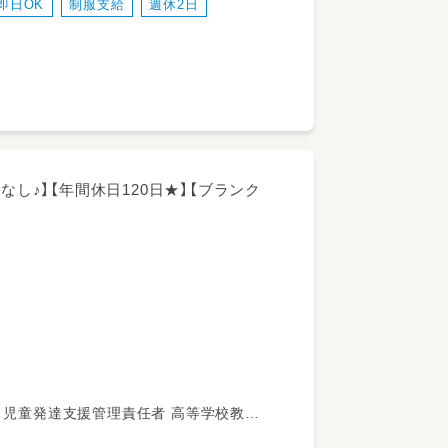
即日OK
制服支給
週休2日
しますので、教材等の作成などいわゆる持
なし♪】【年間休日120日★】【ブランク
童のお子様の様子を確認、または直接の支