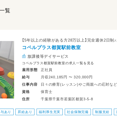
一覧
【5年以上の経験がある方28万以上】完全週休2日制♪
コペルプラス都賀駅前教室
放課後等デイサービス
コペルプラス都賀駅前教室の求人一覧を見る
正社員
雇用形態
月収240,185円 〜 320,000円
給与
日々の療育(レッスン)やご両親への応対な
仕事
内容
保育士
資格
・個別支援計画をもとにしたコペルプラスの
千葉県千葉市若葉区都賀3-5-8
住所
・保護者面談（療育の振り返り）
・療育の記録
賞与あり
昇給あり
福利厚生充実
社会保険完備
制服支給
・電話対応、予約の受付