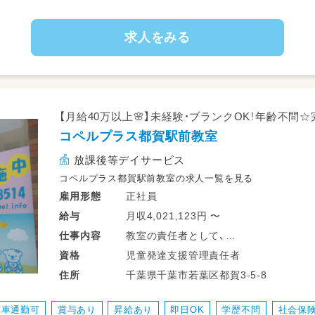
・教室の掃除や整理
※2,000種類以上のオリジナル教材を使用
求人をみる
ち帰りの仕事などは一切ありません。
業務の変更の範囲：会社の定める業務
就業場所の変更の範囲：会社の定める事業所
【月給40万以上🌸】未経験・ブランクOK！年齢不問
コペルプラス都賀駅前教室
放課後等デイサービス
コペルプラス都賀駅前教室の求人一覧を見る
正社員
雇用形態
月収4,021,123円 〜
給与
教室の責任者として、
仕事
内容
・子どもの個性に合わせた個別支援計画
児童発達支援管理責任者
資格
・児童指導員へのアドバイス
千葉県千葉市若葉区都賀3-5-8
住所
・管理者として教室の運営管理 などを
車通勤可
賞与あり
昇給あり
即日OK
学歴不問
社会保