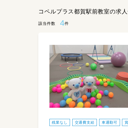
コペルプラス都賀駅前教室の求人
4
該当件数
件
残業なし
交通費支給
車通勤可