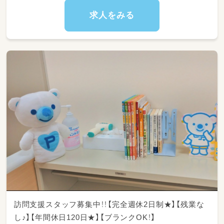
また、利用者本人への支援だけでなく、ご家族の
休息支援（レスパイト）にもつながる、やりがい
求人をみる
のあるお仕事です。
【具体的な支援内容】
・集団活動を中心とした療育支援
・生活スキルや社会性を育てるプログラム運営
・個別支援計画に基づく支援実施
・保護者支援・連携
・記録・評価業務（パソコン・タブレット使用）
★勤務イメージ（子どもの受け入れ時間）
平日
14：30〜18：00
土曜祝日
①09：15〜12：20 ②14：00〜17：05
訪問支援スタッフ募集中！！【完全週休2日制★】【残業な
し♪】【年間休日120日★】【ブランクOK！】