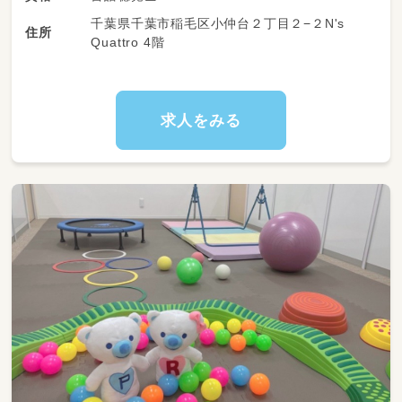
子さまの笑顔が増えるといったケースがとても
性・協調性・就学準備などの力を育む支援を行っ
多いです。
千葉県千葉市稲毛区小仲台２丁目２−２N's
ていただきます。
住所
Quattro 4階
3時間5分制の長時間プログラムを提供してお
--------------------
り、子どもたち一人ひとりの成長を丁寧にサポ
〇根拠に基づいた支援と育成体制
ートできる環境です。
--------------------
また、利用者本人への支援だけでなく、ご家族の
LITALICOジュニアではABA（応用行動分析）に
休息支援（レスパイト）にもつながる、やりがい
求人をみる
基づいた支援を行っているため、支援者の経験
のあるお仕事です。
や感覚だけでなく、理論的に支援を学ぶことが
できます。
【具体的な支援内容】
また、入社時研修や、トレーナーによる育成体
・集団活動を中心とした療育支援
制、Eラーニングでいつでも理論を学べる環境
・生活スキルや社会性を育てるプログラム運営
などがあるため、未経験であっても質の高い支
・個別支援計画に基づく支援実施
援を提供できる仕組みが整っています。
・保護者支援・連携
・記録・評価業務（パソコン・タブレット使用）
--------------------
〇具体的な業務内容
★勤務イメージ（子どもの受け入れ時間）
--------------------
平日
・お子さま一人ひとりに合わせた個別支援の実
14：30〜18：00
施（指導員1名に対し1～4名程度の少人数制）
・保護者さまに対する支援（日々のお悩みの相談
土曜祝日
に乗る/ペアレントトレーニングの実施/保護者
①09：15〜12：20 ②14：00〜17：05