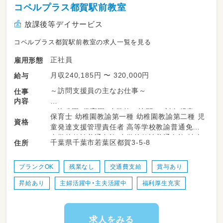
コペルプラス都賀駅前教室
放課後等デイサービス
コペルプラス都賀駅前教室の求人一覧を見る
正社員
雇用形態
月収240,185円 〜 320,000円
給与
～訪問支援員の主なお仕事～
仕事
内容
⚫︎幼稚園・保育園・小学校へ訪問し、対象児童の
保育士 幼稚園教諭第一種 幼稚園教諭第二種 児
資格
お子様の様子を確認、または直接の支援
童発達支援管理責任者 高等学校教諭普通免許
⚫︎療育等の記録作成
中学校教諭普通免許 小学校教諭普通免許 社会
千葉県千葉市若葉区都賀3-5-8
住所
⚫︎訪問先への訪問スケジュール調整
福祉士 作業療法士 理学療法士 精神保健福祉士
⚫︎先生方との情報共有
⚫︎その他訪問支援時に必要な業務
ブランクOK
残業なし
交通費支給
賞与あり
昇給あり
主婦活躍中・主夫活躍中
福利厚生充実
業務の変更の範囲：会社の定める業務
就業場所の変更の範囲：会社の定める事業所
求人をみる