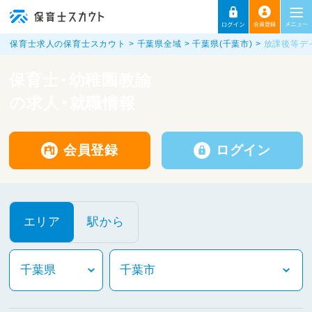
保育士求人の保育士スカウト
千葉県全域
千葉県(千葉市)
放課後等デ
保育士・幼稚園教諭
の求人・就職情報
会員登録
ログイン
エリア
駅から