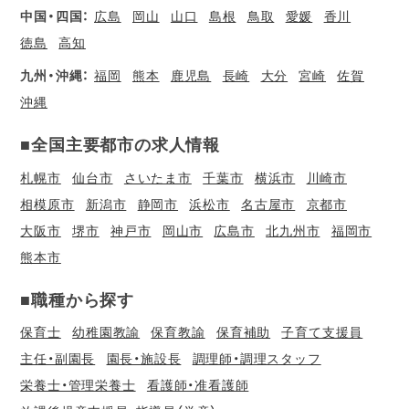
中国・四国：
広島
岡山
山口
島根
鳥取
愛媛
香川
徳島
高知
九州・沖縄：
福岡
熊本
鹿児島
長崎
大分
宮崎
佐賀
沖縄
■全国主要都市の求人情報
札幌市
仙台市
さいたま市
千葉市
横浜市
川崎市
相模原市
新潟市
静岡市
浜松市
名古屋市
京都市
大阪市
堺市
神戸市
岡山市
広島市
北九州市
福岡市
熊本市
■職種から探す
保育士
幼稚園教諭
保育教諭
保育補助
子育て支援員
主任・副園長
園長・施設長
調理師・調理スタッフ
栄養士・管理栄養士
看護師・准看護師