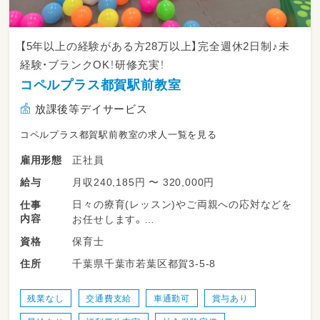
面談の実施など）
・お子さまを取り巻く環境へのアプローチ（保育
所等訪問支援/ペアレントトレーニング等）
【5年以上の経験がある方28万以上】完全週休2日制♪未
・そのほか教室運営に関わる業務
経験・ブランクOK！研修充実！
コペルプラス都賀駅前教室
従事すべき業務の変更範囲：当社内での業務全
般
放課後等デイサービス
コペルプラス都賀駅前教室の求人一覧を見る
正社員
雇用形態
月収240,185円 〜 320,000円
給与
日々の療育(レッスン)やご両親への応対などを
仕事
内容
お任せします。
保育士
資格
・個別支援計画をもとにしたコペルプラスの療
千葉県千葉市若葉区都賀3-5-8
住所
育（レッスン）の実施
・保護者面談（療育の振り返り）
・療育の記録
残業なし
交通費支給
車通勤可
賞与あり
・電話対応、予約の受付