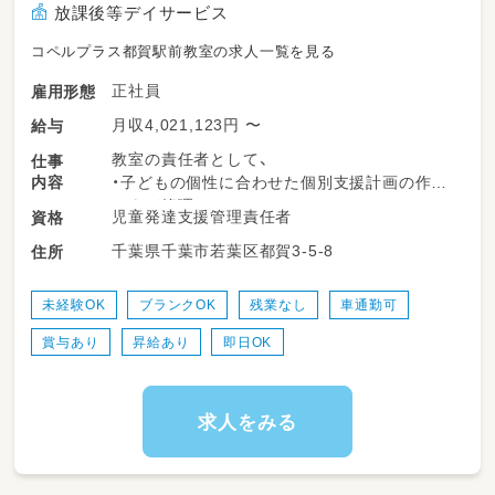
放課後等デイサービス
コペルプラス都賀駅前教室の求人一覧を見る
正社員
雇用形態
月収4,021,123円 〜
給与
教室の責任者として、
仕事
内容
・子どもの個性に合わせた個別支援計画の作成
および管理
児童発達支援管理責任者
資格
・児童指導員へのアドバイス
千葉県千葉市若葉区都賀3-5-8
住所
・管理者として教室の運営管理 などをお願い
します。
未経験OK
ブランクOK
残業なし
車通勤可
※レッスンは1対1の少人数制、送迎・預かりな
賞与あり
昇給あり
即日OK
しの母子同伴
業務の変更の範囲：会社の定める業務
就業場所の変更の範囲：会社の定める事業所
求人をみる