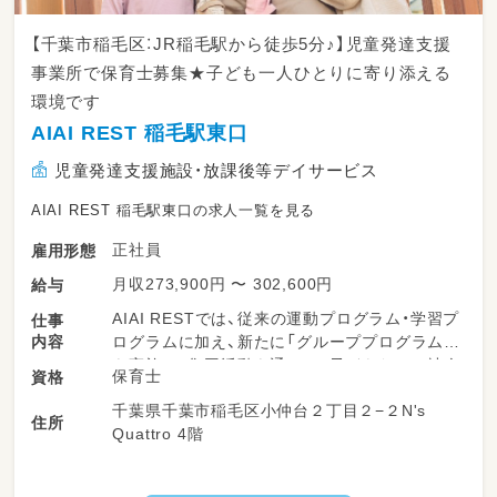
【千葉市稲毛区：JR稲毛駅から徒歩5分♪】児童発達支援
事業所で保育士募集★子ども一人ひとりに寄り添える
環境です
AIAI REST 稲毛駅東口
児童発達支援施設・放課後等デイサービス
AIAI REST 稲毛駅東口の求人一覧を見る
正社員
雇用形態
月収273,900円 〜 302,600円
給与
AIAI RESTでは、従来の運動プログラム・学習プ
仕事
内容
ログラムに加え、新たに「グループプログラム」
を実施し、集団活動を通じて、子どもたちの社会
保育士
資格
性・協調性・就学準備などの力を育む支援を行っ
千葉県千葉市稲毛区小仲台２丁目２−２N's
ていただきます。
住所
Quattro 4階
3時間5分制の長時間プログラムを提供してお
り、子どもたち一人ひとりの成長を丁寧にサポ
ートできる環境です。