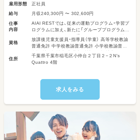
正社員
雇用形態
月収240,300円 〜 302,600円
給与
AIAI RESTでは、従来の運動プログラム・学習プ
仕事
内容
ログラムに加え、新たに「グループプログラム」
を実施し、集団活動を通じて、子どもたちの社会
放課後児童支援員・指導員（学童） 高等学校教諭
資格
性・協調性・就学準備などの力を育む支援を行っ
普通免許 中学校教諭普通免許 小学校教諭普通
ていただきます。
免許 社会福祉士 心理士 精神保健福祉士
千葉県千葉市稲毛区小仲台２丁目２−２N's
3時間5分制の長時間プログラムを提供してお
住所
Quattro 4階
り、子どもたち一人ひとりの成長を丁寧にサポ
ートできる環境です。
また、利用者本人への支援だけでなく、ご家族の
休息支援（レスパイト）にもつながる、やりがい
のあるお仕事です。
求人をみる
【具体的な支援内容】
・集団活動を中心とした療育支援
・生活スキルや社会性を育てるプログラム運営
・個別支援計画に基づく支援実施
・保護者支援・連携
・記録・評価業務（パソコン・タブレット使用）