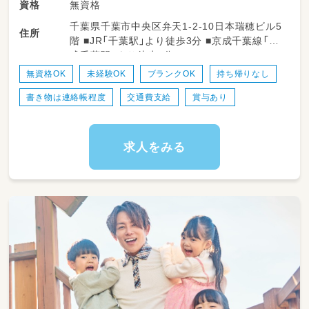
無資格
資格
LITALICOジュニアでは、指導員1名に対して1
千葉県千葉市中央区弁天1-2-10日本瑞穂ビル5
～4名程度の少人数で支援を行っています。
住所
階 ■JR「千葉駅」より徒歩3分 ■京成千葉線「京
また、お子さま一人ひとりに対して完全オーダ
成千葉駅」より徒歩7分
ーメイドの個別支援計画を作成するため「〇歳
だからこれができないと」ではなく、今そのお子
無資格OK
未経験OK
ブランクOK
持ち帰りなし
さまにとって必要な学びを提供できます。
書き物は連絡帳程度
交通費支給
賞与あり
支援においては「好き・楽しい」を大切にしてお
り、お子さまたちは「やらされている」感覚では
なく、LITALICOジュニアに来ることを楽しみ
に通ってきています。
求人をみる
--------------------
〇お子さまを取り巻く「環境」へのアプローチ
--------------------
お子さまが日々の生活の中で、長い時間を過ご
すのは「家庭」であり「園や学校」です。そのた
め、LITALICOジュニアでは、そういったお子さ
まを取り巻く環境にもアプローチをしていま
す。
「保育所等訪問支援」では、お子さまの通う園や
学校に支援員が出向き、直接支援と、先生方に対