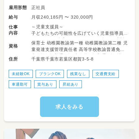
正社員
雇用形態
月収240,185円 〜 320,000円
給与
～児童支援員～
仕事
内容
子どもたちの可能性を広げていく児童指導員と
して、日々の療育(レッスン)やご両親への応対
保育士 幼稚園教諭第一種 幼稚園教諭第二種 児
資格
などをお任せします。
童発達支援管理責任者 高等学校教諭普通免許
中学校教諭普通免許 小学校教諭普通免許 社会
千葉県千葉市若葉区都賀3-5-8
住所
・個別支援計画をもとにしたコペルプラスの療
福祉士 作業療法士 理学療法士 精神保健福祉士
育（レッスン）の実施
・保護者面談（療育の振り返り）
未経験OK
ブランクOK
残業なし
交通費支給
・療育の記録
車通勤可
賞与あり
昇給あり
・電話対応、予約の受付
・教室の掃除や整理
※2,000種類以上のオリジナル教材を使用しま
すので、教材等の作成などいわゆる持ち帰りの
求人をみる
仕事などは一切ありません。
業務の変更の範囲：会社の定める業務
就業場所の変更の範囲：会社の定める事業所