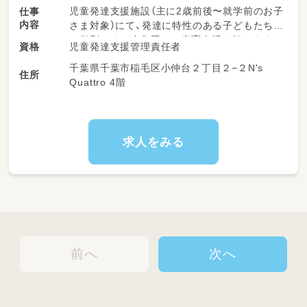
児童発達支援施設（主に2歳前後〜就学前のお子
仕事
内容
さま対象）にて、発達に特性のある子どもたちへ
の個別および小集団での療育支援を行います。
児童発達支援管理責任者
資格
運動・学習・生活のスキルなど、成長段階に応じ
千葉県千葉市稲毛区小仲台２丁目２−２N's
たプログラムで、子ども一人ひとりに寄り添っ
住所
Quattro 4階
た支援を担当していただきます。
施設利用児童の学習支援、療育支援計画の作成
★勤務イメージ
AIAI PLUSでは、一日を3つの時間帯に分けて子
求人をみる
どもたちをお迎えしています。
朝のプラス 10：30〜12：00
昼のプラス 14：30〜16：00
夕のプラス 16：30〜18：00
一日の定員は合計10名で、各時間帯の利用人数
や時間帯はあくまで一例です。
（例：朝3名・昼3名・夕4名 など）
前へ
次へ