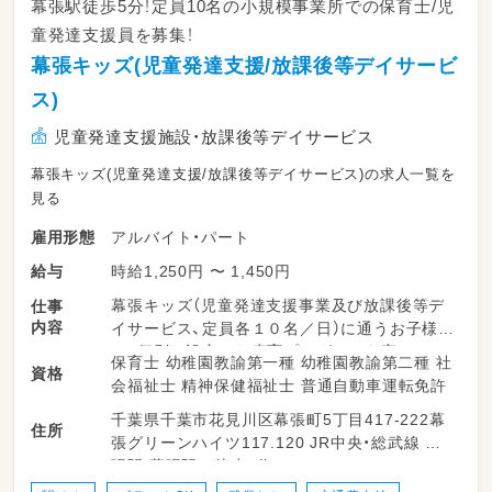
幕張駅徒歩5分！定員10名の小規模事業所での保育士/児
童発達支援員を募集！
幕張キッズ(児童発達支援/放課後等デイサービ
ス)
児童発達支援施設・放課後等デイサービス
幕張キッズ(児童発達支援/放課後等デイサービス)の求人一覧を
見る
アルバイト・パート
雇用形態
時給1,250円 〜 1,450円
給与
幕張キッズ（児童発達支援事業及び放課後等デ
仕事
内容
イサービス、定員各１０名／日）に通うお子様
に、個別に設定した療育プログラムを実
保育士 幼稚園教諭第一種 幼稚園教諭第二種 社
資格
施する際の補助業務や、食事、トイレ等の日常の
会福祉士 精神保健福祉士 普通自動車運転免許
生活のお手伝い、その他、遊びを通して集団生活
千葉県千葉市花見川区幕張町5丁目417-222幕
のルールなどを身に付けるお手伝い等をして頂
住所
張グリーンハイツ117.120 JR中央・総武線 幕
きます。
張駅 幕張駅 徒歩5分
【変更範囲：変更なし】