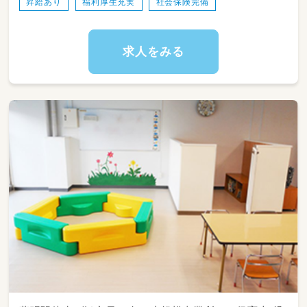
昇給あり
福利厚生充実
社会保険完備
・教室の掃除や整理
※2,000種類以上のオリジナル教材を使用しま
すので、教材等の作成などいわゆる持ち帰りの
仕事などは一切ありません。
求人をみる
業務の変更の範囲：会社の定める業務
就業場所の変更の範囲：会社の定める事業所