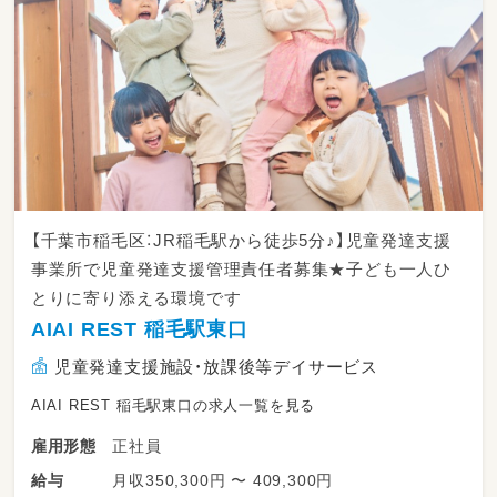
★勤務イメージ（子どもの受け入れ時間）
平日
14：30〜18：00
土曜祝日
①09：15〜12：20 ②14：00〜17：05
【千葉市稲毛区：JR稲毛駅から徒歩5分♪】児童発達支援
事業所で児童発達支援管理責任者募集★子ども一人ひ
とりに寄り添える環境です
AIAI REST 稲毛駅東口
児童発達支援施設・放課後等デイサービス
AIAI REST 稲毛駅東口の求人一覧を見る
正社員
雇用形態
月収350,300円 〜 409,300円
給与