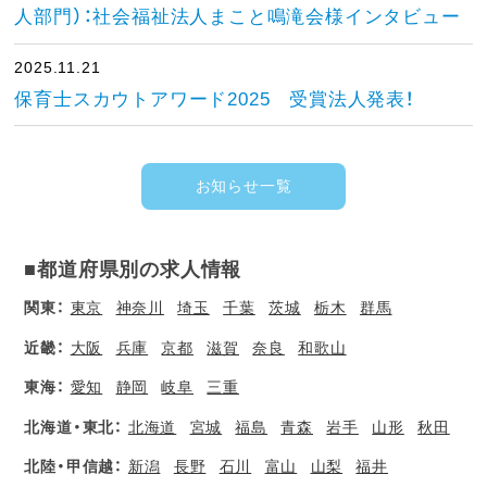
人部門）：社会福祉法人まこと鳴滝会様インタビュー
2025.11.21
保育士スカウトアワード2025 受賞法人発表！
お知らせ一覧
■都道府県別の求人情報
関東：
東京
神奈川
埼玉
千葉
茨城
栃木
群馬
近畿：
大阪
兵庫
京都
滋賀
奈良
和歌山
東海：
愛知
静岡
岐阜
三重
北海道・東北：
北海道
宮城
福島
青森
岩手
山形
秋田
北陸・甲信越：
新潟
長野
石川
富山
山梨
福井