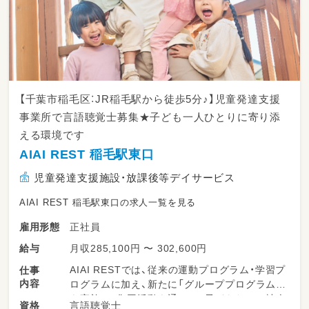
する間接支援を行います。
園や学校がお子さまにとって過ごしやすい場所
になることで、お子さまの笑顔が増えていきま
す。
--------------------
〇保護者さまのサポートも
【千葉市稲毛区：JR稲毛駅から徒歩5分♪】児童発達支援
--------------------
事業所で言語聴覚士募集★子ども一人ひとりに寄り添
お子さまの発達に悩みを抱える保護者さまは大
える環境です
きなご不安を抱えてLITALICOジュニアに来て
くださいます。
AIAI REST 稲毛駅東口
まずはその保護者さまに寄り添い、これからの
児童発達支援施設・放課後等デイサービス
お子さまの支援の計画を共有します。
そして、LITALICOジュニアに通う中でお子さ
AIAI REST 稲毛駅東口の求人一覧を見る
まが一つひとつ「できた」を積み重ねることが、
保護者さまの安心につながっています。
正社員
雇用形態
保護者さまに対して、お子さまへの関わり方を
月収285,100円 〜 302,600円
給与
レクチャーする「ペアレントトレーニング」も行
っています。
AIAI RESTでは、従来の運動プログラム・学習プ
仕事
ご不安が軽減し、関わり方のコツを知ることで、
内容
ログラムに加え、新たに「グループプログラム」
お子さまへの関わり方が変化し、結果としてお
を実施し、集団活動を通じて、子どもたちの社会
言語聴覚士
資格