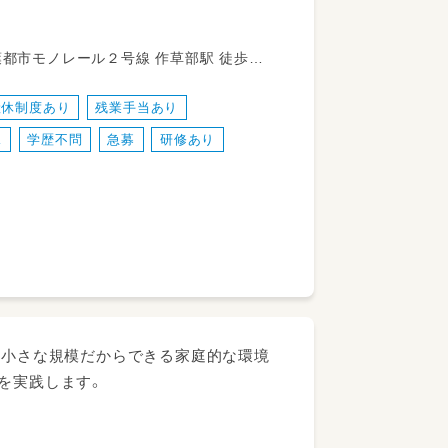
ツ交換等）、書類作成や行事計画等の保育
からバス乗車 作草部駅下車 徒歩５分
しますのでご安心下さい♪
産休制度あり
残業手当あり
K
学歴不問
急募
研修あり
できた！」に共感しつつ、スタッフ全員で
も柔軟に対応できます！
☆小さな規模だからできる家庭的な環境
を実践します。