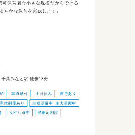
の認可保育園☆小さな規模だからできる
め細やかな保育を実践します。
問屋町13-5 JR京葉線 千葉みなと駅 徒歩13分
給
車通勤可
土日休み
賞与あり
・産休制度あり
主婦活躍中・主夫活躍中
備
女性活躍中
詳細応相談