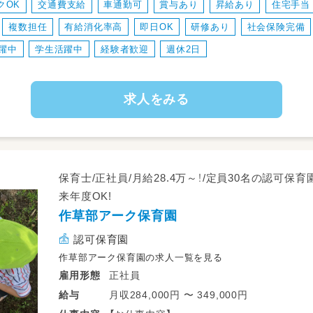
クOK
交通費支給
車通勤可
賞与あり
昇給あり
住宅手当
業務の変更範囲：なし
複数担任
有給消化率高
即日OK
研修あり
社会保険完備
転勤：あり（千葉市内）
躍中
学生活躍中
経験者歓迎
週休2日
求人をみる
保育士/正社員/月給28.4万～！/定員30名の認可保
来年度OK!
作草部アーク保育園
認可保育園
作草部アーク保育園の求人一覧を見る
正社員
雇用形態
月収284,000円 〜 349,000円
給与