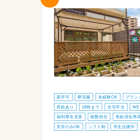
新卒可
寮完備
未経験OK
ブラン
昇給あり
18時まで
住宅手当
W
福利厚生充実
複数担任
有給消化率
見学のみOK
シフト制
学生活躍中