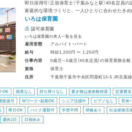
即日採用可！正規保育士（千葉みなと駅）40名定員
家庭的な環境づくりと、 一人ひとりに合わせたき
いろは保育園
認可保育園
いろは保育園の求人一覧を見る
アルバイト・パート
雇用形態
時給1,200円 〜 1,250円
給与
0歳児～5歳児（40名定員）の保育業務全般
仕事
内容
・食事や着替えなどのサポート
保育士
資格
・保護者様とのコミュニケーション
千葉県千葉市中央区
住所
・発表会や行事ごとの準備 など
クOK
残業なし
持ち帰りなし
書き物は連絡帳程度
交通費支
業務の変更範囲：なし
EB面接可
Wワーク・副業OK
シニア活躍中
ピアノなし
育休
転勤：あり（千葉市内）
高
即日OK
バイク通勤可
学歴不問
研修あり
社会保険完
週休2日
日祝休み