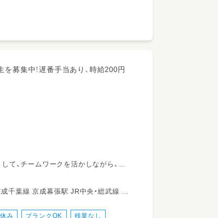
を募集中！遅番手当あり、時給200円
して、チームワークを活かしながら、子
がけていただきます。
オヤツをみんなで食べ、保護者のお迎えを
休み
ブランクOK
残業なし