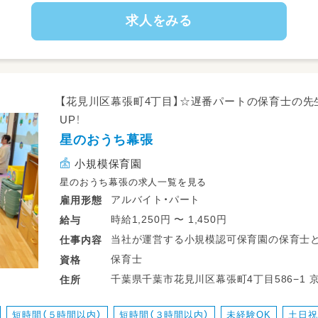
求人をみる
【花見川区幕張町4丁目】☆遅番パートの保育士の先生
UP！
星のおうち幕張
小規模保育園
星のおうち幕張の求人一覧を見る
アルバイト・パート
雇用形態
時給1,250円 〜 1,450円
給与
当社が運営する小規模認可保育園の保育士と
仕事
内容
どもたち一人ひとりと向き合える保育を手
保育士
資格
＜少人数ならではの保育に携われます＞
千葉県千葉市花見川区幕張町4丁目586−1 京成千葉線 京成幕張駅 JR中央・総武線 幕
住所
お預かりするお子さんは3歳未満まで。
張駅
施設の定員は11名で、午睡が終わり、3時の
短時間（５時間以内）
短時間（３時間以内）
未経験OK
土日祝