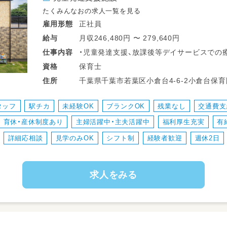
たくみんなおの求人一覧を見る
正社員
雇用形態
月収246,480円 〜 279,640円
給与
・児童発達支援、放課後等デイサービスでの
仕事
内容
・保護者様とのコミュニケーション
保育士
資格
・療育の予約がない際は、小倉台保育園の保
千葉県千葉市若葉区小倉台4-6-2小倉台保育園 千葉都市モノレール２号線 小
住所
います。
徒歩5分
タッフ
駅チカ
未経験OK
ブランクOK
残業なし
交通費支
業務変更：なし
育休・産休制度あり
主婦活躍中・主夫活躍中
福利厚生充実
有
就業場所の変更：なし
詳細応相談
見学のみOK
シフト制
経験者歓迎
週休2日
求人をみる