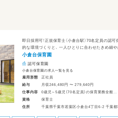
即日採用可！正規保育士（小倉台駅）70名定員の認
的な環境づくりと、 一人ひとりに合わせたきめ細
小倉台保育園
認可保育園
小倉台保育園の求人一覧を見る
正社員
雇用形態
月収246,480円 〜 279,640円
給与
0歳児～5歳児（70名定員）の保育業務全般
仕事
内容
・食事や着替えなどのサポート
保育士
資格
・保護者様とのコミュニケーション
千葉県千葉市
住所
・発表会や行事ごとの準備 など