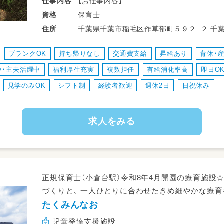
【お仕事内容】
仕事
内容
●保育業務全般お願いしています！
保育士
資格
・園児の日常生活支援全般（食事介助やオム
千葉県千葉市稲毛区作草部町５９２−２ 千葉都市モノレール２号線 作草部駅 徒歩５
住所
業務全般を行っていただきます。
分 JR中央・総武線 西千葉駅 西千葉駅
●ブランクありや未経験でも丁寧にフォロー
ブランクOK
持ち帰りなし
交通費支給
昇給あり
育休・
●“手ぶら登園”やってます。
中・主夫活躍中
福利厚生充実
複数担任
有給消化率高
即日O
●全員保育をモットーに、お子さんの小さな「
育みを共有しています♪
見学のみOK
シフト制
経験者歓迎
週休2日
日祝休み
●子育て中のスタッフもおり、学校行事等に
求人をみる
正規保育士（小倉台駅）令和8年4月開園の療育施設
づくりと、 一人ひとりに合わせたきめ細やかな療育
たくみんなお
児童発達支援施設