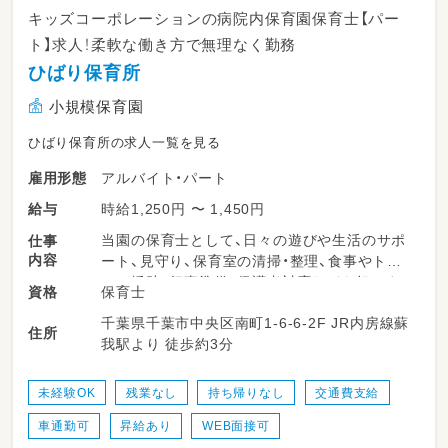
キッズコーポレーションの病院内保育園保育士【パー
ト】求人！柔軟な働き方で無理なく勤務
ひばり保育所
小規模保育園
ひばり保育所の求人一覧を見る
アルバイト・パート
雇用形態
時給1,250円 〜 1,450円
給与
当園の保育士として、日々の遊びや生活のサポ
仕事
内容
ート、見守り、保育室の清掃・整理、食事やトイ
レの援助、行事準備、保護者対応などを担いま
保育士
資格
す。柔軟な保育環境の中で、子どもたち一人ひ
千葉県千葉市中央区南町1-6-6-2F JR内房線蘇
とりにしっかり向き合える時間が多くありま
住所
我駅より 徒歩約3分
す。勤務日数や時間は相談可能で、ライフスタ
イルに合わせて無理なく働けるのが特長です。
未経験OK
残業なし
持ち帰りなし
交通費支給
＜スケジュール例＞
車通勤可
昇給あり
WEB面接可
早番