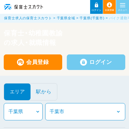
保育士求人の保育士スカウト
千葉県全域
千葉県(千葉市)
バイク通勤
保育士・幼稚園教諭
の求人・就職情報
会員登録
ログイン
エリア
駅から