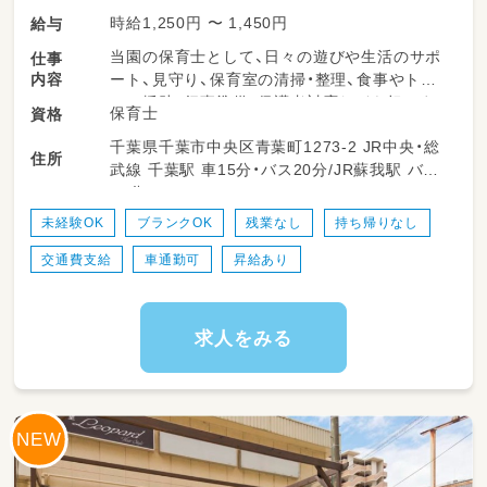
時給1,250円 〜 1,450円
給与
当園の保育士として、日々の遊びや生活のサポ
仕事
内容
ート、見守り、保育室の清掃・整理、食事やトイ
レの援助、行事準備、保護者対応などを担いま
保育士
資格
す。柔軟な保育環境の中で、子どもたち一人ひ
千葉県千葉市中央区青葉町1273-2 JR中央・総
とりにしっかり向き合える時間が多くありま
住所
武線 千葉駅 車15分・バス20分/JR蘇我駅 バス
す。勤務日数や時間は相談可能で、ライフスタ
15分
イルに合わせて無理なく働けるのが特長です。
未経験OK
ブランクOK
残業なし
持ち帰りなし
＜スケジュール例＞
交通費支給
車通勤可
昇給あり
・08:00～登園
・09:00～自発的な活動(室内遊び/お散歩)
・11:30～昼食
・13:00～午睡(事務作業/ブレスチェック/休憩)
求人をみる
・15:00～自発的な活動(室内遊び/お散歩)
・18:00～降園