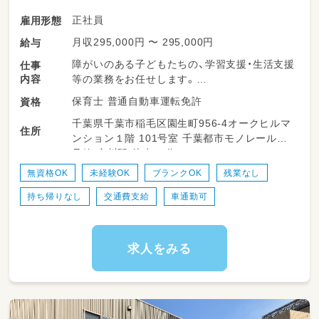
正社員
雇用形態
月収295,000円 〜 295,000円
給与
障がいのある子どもたちの、学習支援・生活支援
仕事
内容
等の業務をお任せします。
保育士 普通自動車運転免許
資格
・少人数保育で１名につき２～３名対応
千葉県千葉市稲毛区園生町956‐4オークヒルマ
・持ち帰り仕事、残業ナシ！子育て中のママも多
住所
ンション１階 101号室 千葉都市モノレール２
数活躍中！
号線 穴川駅 徒歩12分
・送迎業務あり（ＡＴ可）
・児童のみならずご家族へのケアもサービスの
無資格OK
未経験OK
ブランクOK
残業なし
一環として取り組みをしています。
持ち帰りなし
交通費支給
車通勤可
・ワークバランスを重視した運営をしていま
す。
求人をみる