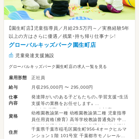
【園生町店】児童指導員／月給29.5万円～／実務経験5年
以上の方はさらに優遇／残業・持ち帰り仕事ナシ！
グローバルキッズパーク園生町店
児童発達支援施設
グローバルキッズパーク園生町店の求人一覧を見る
正社員
雇用形態
月収295,000円 〜 295,000円
給与
発達障がいのある子どもたちの、学習支援・生活
仕事
内容
支援等の業務をお任せします。
・少人数保育で１名につき２～３名対応
幼稚園教諭第一種 幼稚園教諭第二種 児童指導
資格
・持ち帰り仕事、残業ナシ！子育て中のママも多
員任用資格（療育） 高等学校教諭普通免許 中学
数活躍中！
校教諭普通免許 小学校教諭普通免許 社会福祉
千葉県千葉市稲毛区園生町956‐4オークヒルマ
・送迎業務あり（ＡＴ可）
住所
士 精神保健福祉士 普通自動車運転免許
ンション１階 101号室 千葉都市モノレール２
・児童のみならずご家族へのケアもサービスの