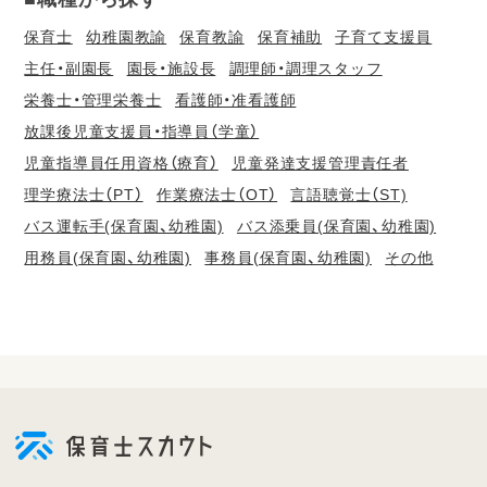
保育士
幼稚園教諭
保育教諭
保育補助
子育て支援員
主任・副園長
園長・施設長
調理師・調理スタッフ
栄養士・管理栄養士
看護師・准看護師
放課後児童支援員・指導員（学童）
児童指導員任用資格（療育）
児童発達支援管理責任者
理学療法士（PT）
作業療法士（OT）
言語聴覚士（ST)
バス運転手(保育園、幼稚園)
バス添乗員(保育園、幼稚園)
用務員(保育園、幼稚園)
事務員(保育園、幼稚園)
その他
会
員
登
録