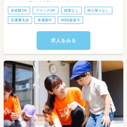
号線 穴川駅 徒歩12分
一環として取り組みをしています。
・ワークバランスを重視した運営をしていま
未経験OK
ブランクOK
残業なし
持ち帰りなし
す。
交通費支給
車通勤可
WEB面接可
求人をみる