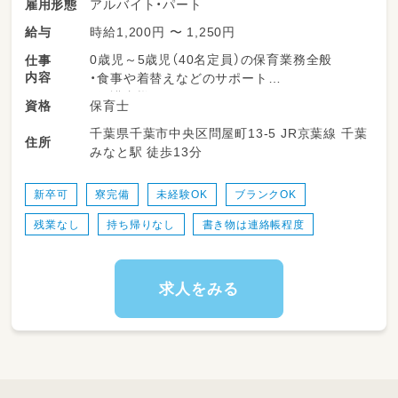
アルバイト・パート
雇用形態
時給1,200円 〜 1,250円
給与
0歳児～5歳児（40名定員）の保育業務全般
仕事
内容
・食事や着替えなどのサポート
・保護者様とのコミュニケーション
保育士
資格
・発表会や行事ごとの準備 など
千葉県千葉市中央区問屋町13-5 JR京葉線 千葉
住所
みなと駅 徒歩13分
業務の変更範囲：なし
転勤：あり（千葉市内）
新卒可
寮完備
未経験OK
ブランクOK
残業なし
持ち帰りなし
書き物は連絡帳程度
求人をみる