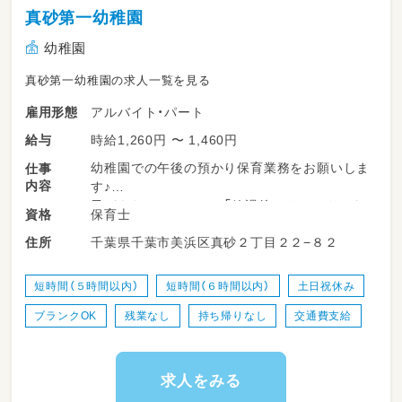
真砂第一幼稚園
幼稚園
真砂第一幼稚園の求人一覧を見る
アルバイト・パート
雇用形態
時給1,260円 〜 1,460円
給与
幼稚園での午後の預かり保育業務をお願いしま
仕事
内容
す♪
子どもたちにとっての「放課後のリラックスタ
保育士
資格
イム」を優しく見守るお仕事です。
千葉県千葉市美浜区真砂２丁目２２−８２
住所
〇通常保育が終わったあとの子どもたちの受け
入れ
短時間（５時間以内）
短時間（６時間以内）
土日祝休み
〇室内遊びなどの見守り
ブランクOK
残業なし
持ち帰りなし
交通費支給
〇園庭での元気な外遊びの見守り・安全管理
〇おやつの準備や、お片付けのお手伝い
〇お迎えに来られた保護者の方への笑顔での引
き渡し
求人をみる
〇お部屋やおもちゃの簡単なお掃除・片付け、環