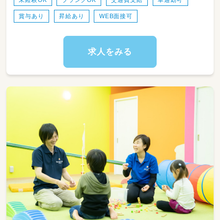
＜スケジュール例＞
賞与あり
昇給あり
WEB面接可
07:30～登園
09:00～自発的な活動(室内遊び/お散歩)
11:00～昼食
12:30～午睡(事務作業/ブレスチェック/休憩)
求人をみる
15:00～自発的な活動(室内遊び/お散歩)
19:00～降園