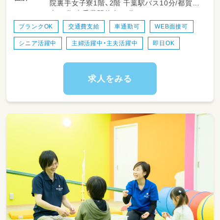
院裏手女子寮1階、2階 千葉駅バス10分/都賀駅
全な園生活を支える役割です。短時間勤務も可
車10分/本千葉駅徒歩15分
能で、家庭との両立にも向いています。
ブランクOK
交通費支給
車通勤可
WEB面接可
＜スケジュール例＞
シニア活躍中
主婦活躍中・主夫活躍中
即日OK
08:00～登園
09:00～自発的な活動(室内遊び/お散歩)
11:00～昼食
12:30～午睡(事務作業/ブレスチェック/休憩)
求人をみる
15:00～自発的な活動(室内遊び/お散歩)
17:30～降園