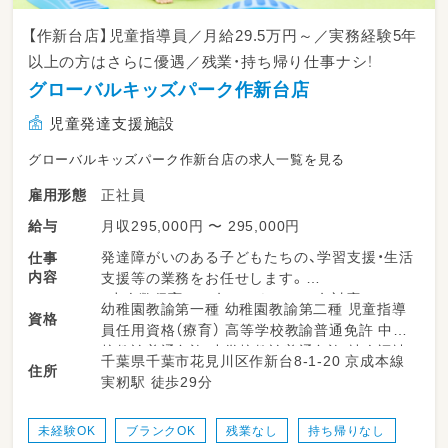
【作新台店】児童指導員／月給29.5万円～／実務経験5年
以上の方はさらに優遇／残業・持ち帰り仕事ナシ！
グローバルキッズパーク作新台店
児童発達支援施設
グローバルキッズパーク作新台店の求人一覧を見る
正社員
雇用形態
月収295,000円 〜 295,000円
給与
発達障がいのある子どもたちの、学習支援・生活
仕事
内容
支援等の業務をお任せします。
・少人数保育で１名につき２～３名対応
幼稚園教諭第一種 幼稚園教諭第二種 児童指導
資格
・持ち帰り仕事、残業ナシ！子育て中のママも多
員任用資格（療育） 高等学校教諭普通免許 中学
数活躍中！
校教諭普通免許 小学校教諭普通免許 社会福祉
千葉県千葉市花見川区作新台8‐1‐20 京成本線
・送迎業務あり（ＡＴ可）
住所
士 精神保健福祉士 普通自動車運転免許
実籾駅 徒歩29分
・児童のみならずご家族へのケアもサービスの
一環として取り組みをしています。
・ワークバランスを重視した運営をしていま
未経験OK
ブランクOK
残業なし
持ち帰りなし
す。