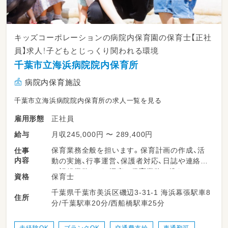
キッズコーポレーションの病院内保育園の保育士【正社
員】求人！子どもとじっくり関われる環境
千葉市立海浜病院院内保育所
病院内保育施設
千葉市立海浜病院院内保育所の求人一覧を見る
正社員
雇用形態
月収245,000円 〜 289,400円
給与
保育業務全般を担います。保育計画の作成、活
仕事
内容
動の実施、行事運営、保護者対応、日誌や連絡帳
の記録業務など、幅広い保育業務に携わってい
保育士
資格
ただきます。少人数制の保育園が多く、子ども
千葉県千葉市美浜区磯辺3-31-1 海浜幕張駅車8
たち一人ひとりに丁寧に関わることができる環
住所
分/千葉駅車20分/西船橋駅車25分
境です。チームで連携しながら、柔軟で子ども
主体の保育を実践していただきます。
未経験OK
ブランクOK
交通費支給
車通勤可