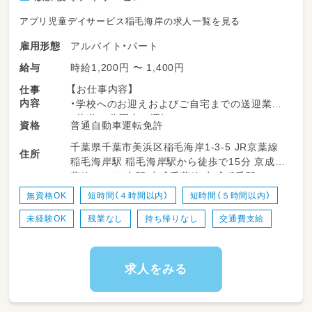
アプリ児童デイサービス稲毛海岸の求人一覧を見る
アルバイト・パート
雇用形態
時給1,200円 〜 1,400円
給与
【お仕事内容】
仕事
内容
・学校へのお迎えおよびご自宅までの送迎業務
・片道30分圏内の運転
普通自動車運転免許
資格
・決まったルートでの運転が中心
千葉県千葉市美浜区稲毛海岸1-3-5 JR京葉線
・特別な技術は不要（安全運転ができれば問題あ
住所
稲毛海岸駅 稲毛海岸駅から徒歩で15分 京成千
りません）
葉線 みどり台駅 京成千葉線 京成稲毛駅
無資格OK
短時間（４時間以内）
短時間（５時間以内）
未経験OK
残業なし
持ち帰りなし
交通費支給
求人をみる