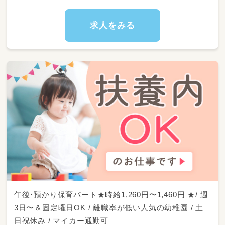
07:00～ 夜勤利用のお子さまの引継ぎ対応
09:00～ 室内遊びや散歩などの保育活動
求人をみる
遅番
15:00～ お子さまの受け入れ対応
室内遊びや散歩などの保育活動
17:00～ 夜勤利用のお子さまの引継ぎ対応
午後・預かり保育パート★時給1,260円〜1,460円 ★/ 週
3日〜＆固定曜日OK / 離職率が低い人気の幼稚園 / 土
日祝休み / マイカー通勤可