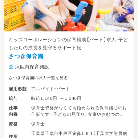
キッズコーポレーションの保育補助【パート】求人！子ど
もたちの成長を見守るサポート役
さつき保育園
病院内保育施設
さつき保育園の求人一覧を見る
アルバイト・パート
雇用形態
時給1,140円 〜 1,340円
給与
保育士資格がなくても始められる保育補助のお
仕事
内容
仕事です。子どもの見守り、食事やおむつの介
助、午睡チェック、保育室や園内清掃、配膳、保
保育士
資格
育士のサポートなど、幅広く業務をお願いしま
千葉県千葉市中央区亥鼻1-8-1（千葉大学附属病
す。子どもたちの成長を身近に感じながら、安
住所