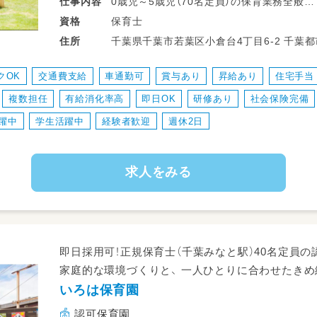
0歳児～5歳児（70名定員）の保育業務全般
仕事
内容
・食事や着替えなどのサポート
保育士
資格
・保護者様とのコミュニケーション
千葉県千葉市
住所
・発表会や行事ごとの準備 など
クOK
交通費支給
車通勤可
賞与あり
昇給あり
住宅手当
業務の変更範囲：なし
複数担任
有給消化率高
即日OK
研修あり
社会保険完備
転勤：あり（千葉市内）
躍中
学生活躍中
経験者歓迎
週休2日
求人をみる
即日採用可！正規保育士（千葉みなと駅）40名定員
家庭的な環境づくりと、 一人ひとりに合わせたき
いろは保育園
認可保育園