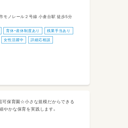
若葉区小倉台4丁目6-2 千葉都市モノレール２号線 小倉台駅 徒歩5分
育休・産休制度あり
残業手当あり
女性活躍中
詳細応相談
の認可保育園☆小さな規模だからできる
め細やかな保育を実践します。