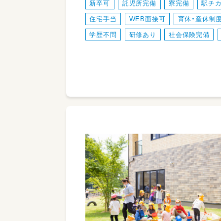
新卒可
託児所完備
寮完備
駅チ
住宅手当
WEB面接可
育休・産休制
学歴不問
研修あり
社会保険完備