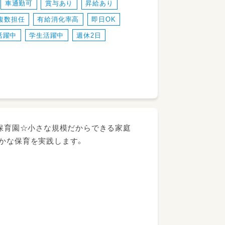
車通勤可
賞与あり
昇給あり
複数担任
有給消化率高
即日OK
活躍中
学生活躍中
週休2日
可保育園☆小さな規模だからできる家庭
やかな保育を実践します。