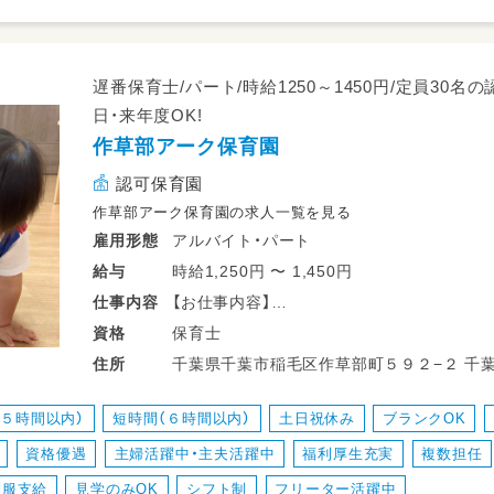
遅番保育士/パート/時給1250～1450円/定員30
日・来年度OK!
作草部アーク保育園
認可保育園
作草部アーク保育園の求人一覧を見る
アルバイト・パート
雇用形態
時給1,250円 〜 1,450円
給与
【お仕事内容】
仕事
内容
保育業務全般お願いしています！
保育士
資格
・園児の日常生活支援全般（遊びの見守り、
千葉県千葉市稲毛区作草部町５９２−２ 千葉都市モノレール２号線 作草部駅 徒歩５
住所
・環境整備 等
分 JR中央・総武線 西千葉駅 西千葉駅
・他スタッフの休憩フォロー
（５時間以内）
短時間（６時間以内）
土日祝休み
ブランクOK
資格優遇
主婦活躍中・主夫活躍中
福利厚生充実
複数担任
ブランクありや未経験でも丁寧にフォローし
制服支給
見学のみOK
シフト制
フリーター活躍中