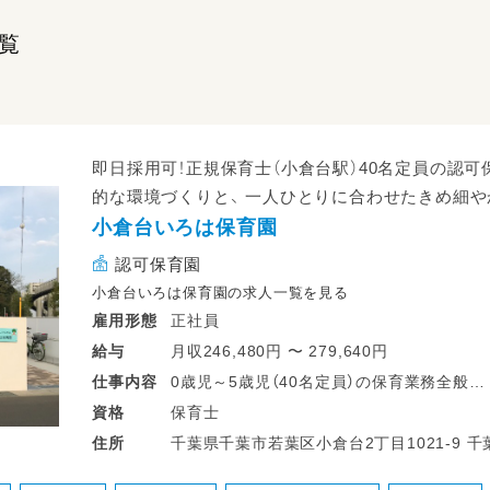
覧
即日採用可！正規保育士（小倉台駅）40名定員の認
的な環境づくりと、 一人ひとりに合わせたきめ細
小倉台いろは保育園
認可保育園
小倉台いろは保育園の求人一覧を見る
正社員
雇用形態
月収246,480円 〜 279,640円
給与
0歳児～5歳児（40名定員）の保育業務全般
仕事
内容
・食事や着替えなどのサポート
保育士
資格
・保護者様とのコミュニケーション
千葉県千葉市若葉区小倉台2丁目1021-9 千葉都市モノレール２号線 小倉台駅 徒歩5
住所
・発表会や行事ごとの準備 など
分