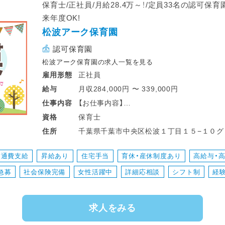
保育士/正社員/月給28.4万～！/定員33名の認可保
来年度OK!
松波アーク保育園
認可保育園
松波アーク保育園の求人一覧を見る
正社員
雇用形態
月収284,000円 〜 339,000円
給与
【お仕事内容】
仕事
内容
保育業務全般お願いしています！
保育士
資格
・園児の日常生活支援全般（食事介助やオム
千葉県千葉市中央区松波１丁目１５−１０グ
住所
業務全般を行っていただきます。
交通費支給
昇給あり
住宅手当
育休・産休制度あり
高給与・
ブランクありや未経験でも丁寧にフォローし
急募
社会保険完備
女性活躍中
詳細応相談
シフト制
経
求人をみる