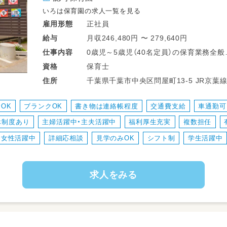
いろは保育園の求人一覧を見る
正社員
雇用形態
月収246,480円 〜 279,640円
給与
0歳児～5歳児（40名定員）の保育業務全般
仕事
内容
・食事や着替えなどのサポート
保育士
資格
・保護者様とのコミュニケーション
千葉県千葉市中央区
住所
・発表会や行事ごとの準備 など
OK
ブランクOK
書き物は連絡帳程度
交通費支給
車通勤可
業務の変更範囲：なし
休制度あり
主婦活躍中・主夫活躍中
福利厚生充実
複数担任
転勤：あり（千葉市内）
女性活躍中
詳細応相談
見学のみOK
シフト制
学生活躍中
求人をみる