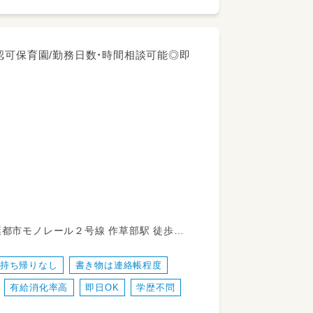
名の認可保育園/勤務日数・時間相談可能◎即
食事介助やオムツ交換等）
からバス乗車 作草部駅下車 徒歩５分
持ち帰りなし
書き物は連絡帳程度
有給消化率高
即日OK
学歴不問
ますのでご安心下さい♪