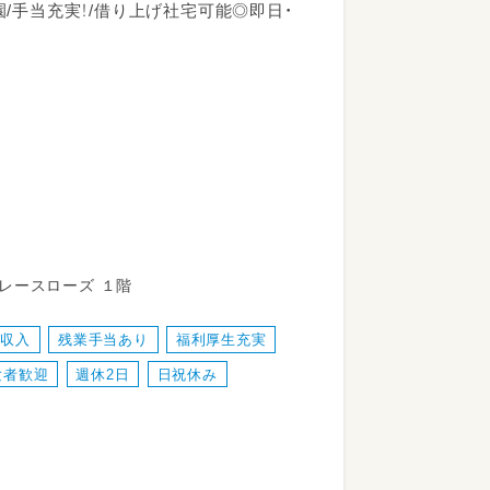
育園/手当充実！/借り上げ社宅可能◎即日・
ツ交換等）、書類作成や行事計画等の保育
レースローズ １階
高収入
残業手当あり
福利厚生充実
ますのでご安心下さい♪
験者歓迎
週休2日
日祝休み