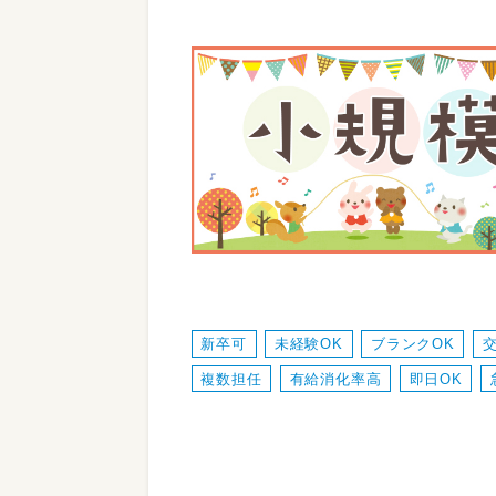
新卒可
未経験OK
ブランクOK
複数担任
有給消化率高
即日OK