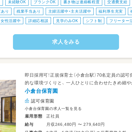
カ
未経験OK
ブランクOK
書き物は連絡帳程度
交通費支給
業務の変更範囲：なし
度あり
残業手当あり
主婦活躍中・主夫活躍中
福利厚生充実
転勤：あり（千葉市内）
女性活躍中
詳細応相談
見学のみOK
シフト制
フリーター
求人をみる
即日採用可！正規保育士（小倉台駅）70名定員の認
的な環境づくりと、 一人ひとりに合わせたきめ細
小倉台保育園
認可保育園
小倉台保育園の求人一覧を見る
正社員
雇用形態
月収246,480円 〜 279,640円
給与