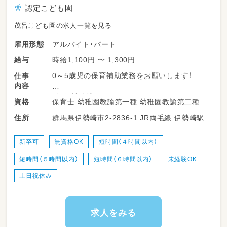
認定こども園
茂呂こども園の求人一覧を見る
アルバイト・パート
雇用形態
時給1,100円 〜 1,300円
給与
0～5歳児の保育補助業務をお願いします！
仕事
内容
・担任補助業務
保育士 幼稚園教諭第一種 幼稚園教諭第二種
資格
・健康面での管理を行いながら、
群馬県伊勢崎市2-2836-1 JR両毛線 伊勢崎駅
住所
生活習慣の指導(食事・睡眠・排泄・着替え等)
・壁面などの制作物の作成
・清掃等のその他保育に係る業務
新卒可
無資格OK
短時間（４時間以内）
短時間（５時間以内）
短時間（６時間以内）
未経験OK
ご不明な点ありましたら
お気軽にお問い合わせください！
土日祝休み
求人をみる