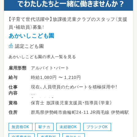
【子育て世代活躍中】放課後児童クラブのスタッフ（支援
員・補助員）募集！
あかいしこども園
認定こども園
あかいしこども園の求人一覧を見る
アルバイト・パート
雇用形態
時給1,080円 〜 1,210円
給与
現在、人員増員のためパートを積極採用中！
仕事
内容
【仕事内容】
保育士 放課後児童支援員・指導員（学童）
資格
小学校1～6年生の生活や遊び、宿題などの見守り・
群馬県伊勢崎市曲輪町24-11 JR両毛線 伊勢崎駅
住所
お願いします。
▼具体的な内容はこちら
・室内／室外での遊びの見守り
無資格OK
駅チカ
未経験OK
ブランクOK
・宿題のサポート