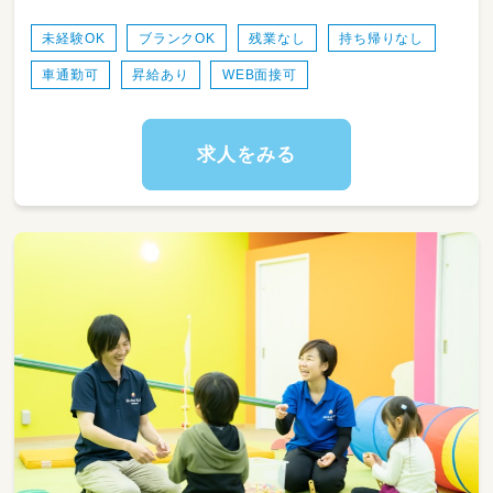
・送迎業務あり（ＡＴ可）
・児童のみならずご家族へのケアもサービスの
未経験OK
ブランクOK
残業なし
持ち帰りなし
一環として取り組みをしています。
車通勤可
昇給あり
WEB面接可
・ワークバランスを重視した運営をしていま
す。
求人をみる