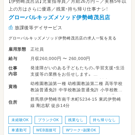
【伊勢崎茂呂店】児童指導員／月給26万円～／実務5年以
上の方はさらに優遇／残業・持ち帰り仕事ナシ！
グローバルキッズメソッド伊勢崎茂呂店
放課後等デイサービス
グローバルキッズメソッド伊勢崎茂呂店の求人一覧を見る
正社員
雇用形態
月収260,000円 〜 260,000円
給与
発達障がいのある子どもたちの、学習支援・生活
仕事
内容
支援等の業務をお任せします。
・少人数保育で１名につき２～３名対応
幼稚園教諭第一種 幼稚園教諭第二種 高等学校
資格
・持ち帰り仕事、残業ナシ！子育て中のスタッフ
教諭普通免許 中学校教諭普通免許 小学校教諭
も多数活躍中！
普通免許 社会福祉士 精神保健福祉士 普通自動
群馬県伊勢崎市南千木町5234-15 東武伊勢崎
・送迎業務あり（ＡＴ可）
住所
車運転免許
線 剛志駅 徒歩14分
・児童のみならずご家族へのケアもサービスの
一環として取り組みをしています。
・ワークバランスを重視した運営をしていま
未経験OK
ブランクOK
残業なし
持ち帰りなし
す。
車通勤可
WEB面接可
Wワーク・副業OK