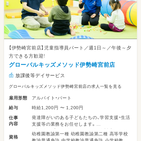
【伊勢崎宮前店】児童指導員パート／週1日～／午後～夕
方できる方歓迎！
グローバルキッズメソッド伊勢崎宮前店
放課後等デイサービス
グローバルキッズメソッド伊勢崎宮前店の求人一覧を見る
アルバイト・パート
雇用形態
時給1,200円 〜 1,200円
給与
発達障がいのある子どもたちの、学習支援・生活
仕事
内容
支援等の業務をお任せします。
・少人数保育で１名につき２～３名対応
幼稚園教諭第一種 幼稚園教諭第二種 高等学校
資格
・持ち帰り仕事、残業ナシ！子育て中のスタッフ
教諭普通免許 中学校教諭普通免許 小学校教諭