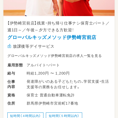
【伊勢崎宮前店】残業・持ち帰り仕事ナシ保育士パート／
週1日～／午後～夕方できる方歓迎！
グローバルキッズメソッド伊勢崎宮前店
放課後等デイサービス
グローバルキッズメソッド伊勢崎宮前店の求人一覧を見る
アルバイト・パート
雇用形態
時給1,200円 〜 1,200円
給与
発達障がいのある子どもたちの、学習支援・生活
仕事
内容
支援等の業務をお任せします。
保育士 普通自動車運転免許
資格
群馬県伊勢崎市宮前町17番地
住所
短時間（４時間以内）
短時間（５時間以内）