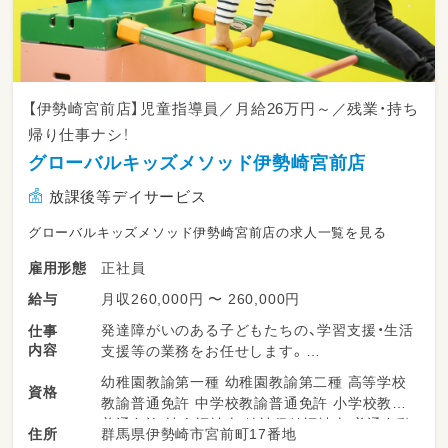
【伊勢崎宮前店】児童指導員／月給26万円～／残業・持ち
帰り仕事ナシ！
グローバルキッズメソッド伊勢崎宮前店
放課後等デイサービス
グローバルキッズメソッド伊勢崎宮前店の求人一覧を見る
正社員
雇用形態
月収260,000円 〜 260,000円
給与
発達障がいのある子どもたちの、学習支援・生活
仕事
内容
支援等の業務をお任せします。
幼稚園教諭第一種 幼稚園教諭第二種 高等学校
資格
・少人数保育で１名につき２～３名対応
教諭普通免許 中学校教諭普通免許 小学校教諭
・持ち帰り仕事、残業ナシ！子育て中のママも多
普通免許 社会福祉士 精神保健福祉士 普通自動
群馬県伊勢崎市宮前町17番地
住所
数活躍中！
車運転免許