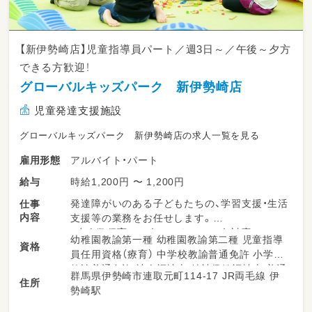
【新伊勢崎店】児童指導員パート／週3日～／午後～夕方
できる方歓迎！
グローバルキッズパーク 新伊勢崎店
児童発達支援施設
グローバルキッズパーク 新伊勢崎店の求人一覧を見る
アルバイト・パート
雇用形態
時給1,200円 〜 1,200円
給与
発達障がいのある子どもたちの、学習支援・生活
仕事
内容
支援等の業務をお任せします。
・少人数保育で１名につき２～３名対応
幼稚園教諭第一種 幼稚園教諭第二種 児童指導
資格
・持ち帰り仕事、残業ナシ！子育て中のスタッフ
員任用資格（療育） 中学校教諭普通免許 小学校
も多数活躍中！
教諭普通免許 社会福祉士 精神保健福祉士 普通
群馬県伊勢崎市連取元町114-17 JR両毛線 伊
・送迎業務あり（ＡＴ可）
住所
自動車運転免許
勢崎駅
・児童のみならずご家族へのケアもサービスの
一環として取り組みをしています。