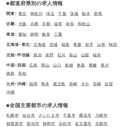
■都道府県別の求人情報
関東：
東京
神奈川
埼玉
千葉
茨城
栃木
群馬
近畿：
大阪
兵庫
京都
滋賀
奈良
和歌山
東海：
愛知
静岡
岐阜
三重
北海道・東北：
北海道
宮城
福島
青森
岩手
山形
秋田
北陸・甲信越：
新潟
長野
石川
富山
山梨
福井
中国・四国：
広島
岡山
山口
島根
鳥取
愛媛
香川
徳島
高知
九州・沖縄：
福岡
熊本
鹿児島
長崎
大分
宮崎
佐賀
沖縄
■全国主要都市の求人情報
札幌市
仙台市
さいたま市
千葉市
横浜市
川崎市
相模原市
新潟市
静岡市
浜松市
名古屋市
京都市