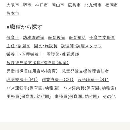
大阪市
堺市
神戸市
岡山市
広島市
北九州市
福岡市
熊本市
■職種から探す
保育士
幼稚園教諭
保育教諭
保育補助
子育て支援員
主任・副園長
園長・施設長
調理師・調理スタッフ
栄養士・管理栄養士
看護師・准看護師
放課後児童支援員・指導員（学童）
児童指導員任用資格（療育）
児童発達支援管理責任者
理学療法士（PT）
作業療法士（OT）
言語聴覚士（ST)
バス運転手(保育園、幼稚園)
バス添乗員(保育園、幼稚園)
用務員(保育園、幼稚園)
事務員(保育園、幼稚園)
その他