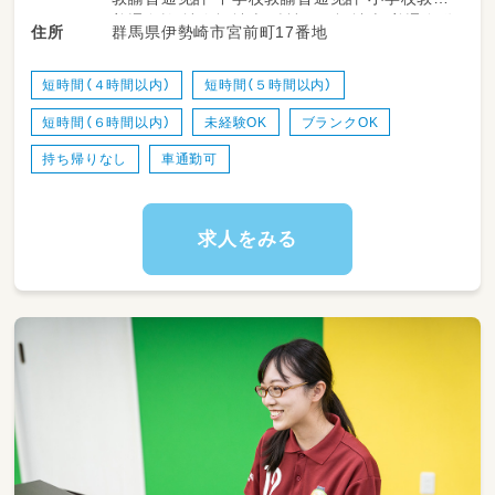
も多数活躍中！
普通免許 社会福祉士 精神保健福祉士 普通自動
群馬県伊勢崎市宮前町17番地
住所
・送迎業務あり（ＡＴ可）
車運転免許
・児童のみならずご家族へのケアもサービスの
一環として取り組みをしています。
短時間（４時間以内）
短時間（５時間以内）
・ワークバランスを重視した運営をしていま
短時間（６時間以内）
未経験OK
ブランクOK
す。
持ち帰りなし
車通勤可
求人をみる