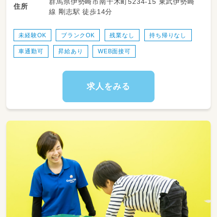
群馬県伊勢崎市南千木町5234-15 東武伊勢崎
も多数活躍中！
住所
線 剛志駅 徒歩14分
・送迎業務あり（ＡＴ可）
・児童のみならずご家族へのケアもサービスの
一環として取り組みをしています。
未経験OK
ブランクOK
残業なし
持ち帰りなし
・ワークバランスを重視した運営をしていま
車通勤可
昇給あり
WEB面接可
す。
求人をみる