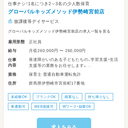
仕事ナシ！1名につき2～3名の少人数保育
グローバルキッズメソッド伊勢崎宮前店
放課後等デイサービス
グローバルキッズメソッド伊勢崎宮前店の求人一覧を見る
正社員
雇用形態
月収260,000円 〜 260,000円
給与
発達障がいのある子どもたちの、学習支援・生活
仕事
内容
支援等の業務をお任せします。
保育士 普通自動車運転免許
資格
・少人数保育で１名につき２～３名対応
群馬県伊勢崎市宮前町17番地
住所
・持ち帰り仕事、残業ナシ！子育て中のママも多
数活躍中！
・送迎業務あり（ＡＴ可）
未経験OK
ブランクOK
残業なし
持ち帰りなし
・児童のみならずご家族へのケアもサービスの
車通勤可
WEB面接可
Wワーク・副業OK
一環として取り組みをしています。
・ワークバランスを重視した運営をしていま
す。
求人をみる