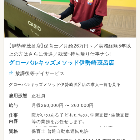
【伊勢崎茂呂店】保育士／月給26万円～／実務経験5年以
上の方はさらに優遇／残業・持ち帰り仕事ナシ！
グローバルキッズメソッド伊勢崎茂呂店
放課後等デイサービス
グローバルキッズメソッド伊勢崎茂呂店の求人一覧を見る
正社員
雇用形態
月収260,000円 〜 260,000円
給与
障がいのある子どもたちの、学習支援・生活支援
仕事
内容
等の業務をお任せします。
・少人数保育で１名につき２～３名対応
保育士 普通自動車運転免許
資格
・持ち帰り仕事、残業ナシ！子育て中のスタッフ