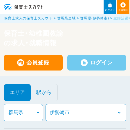
保育士求人の保育士スカウト
群馬県全域
群馬県(伊勢崎市)
主婦活躍
保育士・幼稚園教諭
の求人・就職情報
会員登録
ログイン
エリア
駅から