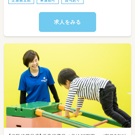
交通費支給
車通勤可
賞与あり
・室内の掃除 など
遊びの時間には、子どもたちを見守りながら一緒に
遊んでもらえればと思います♪
求人をみる
約70名の子どもが在籍しており、様々な個性を持っ
もがたくさんいます！
毎日子どもたちから”元気”と”笑顔”をもらうことが
お仕事です。
……こんな方大歓迎！…………………………………
★子どもが好きで、明るく、体力に自信のある方歓迎
★長期的な勤務を希望している方歓迎！
★放課後児童支援員、保育士、教員などの有資格者も
★人柄重視の採用のため、未経験スタートもＯＫ！
★主婦・主夫歓迎！現在、子育て世代の方活躍中！
……………………………………………………………