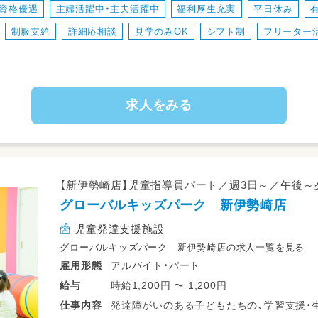
資格優遇
主婦活躍中・主夫活躍中
福利厚生充実
平日休み
・ワークバランスを重視した運営をしていま
制服支給
詳細応相談
見学のみOK
シフト制
フリーター
求人をみる
【新伊勢崎店】児童指導員パート／週3日～／午後～
グローバルキッズパーク 新伊勢崎店
児童発達支援施設
グローバルキッズパーク 新伊勢崎店の求人一覧を見る
アルバイト・パート
雇用形態
時給1,200円 〜 1,200円
給与
発達障がいのある子どもたちの、学習支援・
仕事
内容