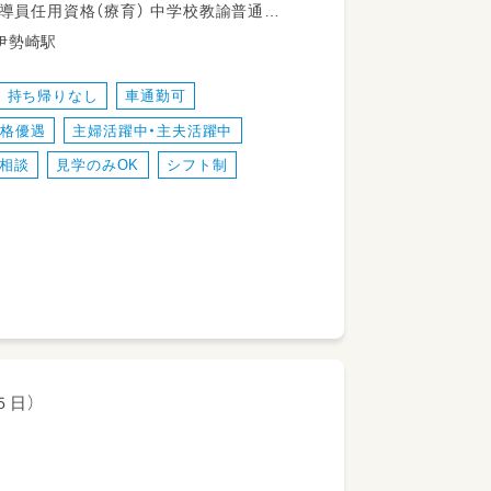
ッフも多数活躍中！
許 小学校教諭普通免許 社会福祉士 精神保健福祉士 普通自動車運転免許
7 JR両毛線 伊勢崎駅
の一環として取り組みをしています。
持ち帰りなし
車通勤可
す。
資格優遇
主婦活躍中・主夫活躍中
相談
見学のみOK
シフト制
５日）