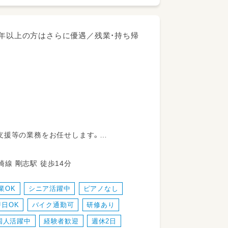
5年以上の方はさらに優遇／残業・持ち帰
支援等の業務をお任せします。
フも多数活躍中！
町5234-15 東武伊勢崎線 剛志駅 徒歩14分
の一環として取り組みをしています。
業OK
シニア活躍中
ピアノなし
す。
即日OK
バイク通勤可
研修あり
国人活躍中
経験者歓迎
週休2日