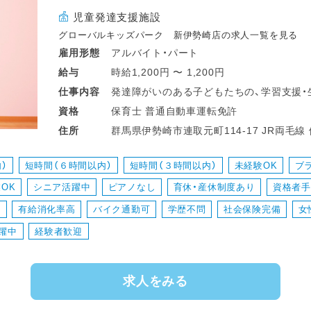
児童発達支援施設
グローバルキッズパーク 新伊勢崎店の求人一覧を見る
アルバイト・パート
雇用形態
時給1,200円 〜 1,200円
給与
発達障がいのある子どもたちの、学習支援・
仕事
内容
保育士 普通自動車運転免許
資格
群馬県伊勢崎市連取元町114-
住所
）
短時間（６時間以内）
短時間（３時間以内）
未経験OK
ブ
OK
シニア活躍中
ピアノなし
育休・産休制度あり
資格者
り
有給消化率高
バイク通勤可
学歴不問
社会保険完備
女
躍中
経験者歓迎
求人をみる