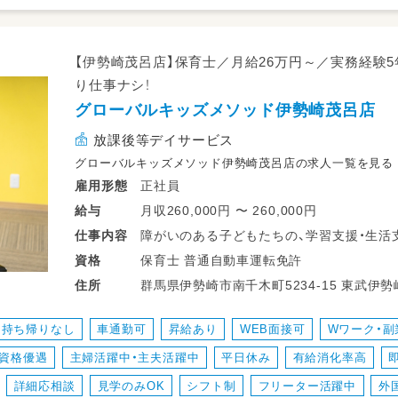
【伊勢崎茂呂店】保育士／月給26万円～／実務経験
り仕事ナシ！
グローバルキッズメソッド伊勢崎茂呂店
放課後等デイサービス
グローバルキッズメソッド伊勢崎茂呂店の求人一覧を見る
正社員
雇用形態
月収260,000円 〜 260,000円
給与
障がいのある子どもたちの、学習支援・生活
仕事
内容
・少人数保育で１名につき２～３名対応
保育士 普通自動車運転免許
資格
・持ち帰り仕事、残業ナシ！子育て中のスタッ
群馬県伊勢崎市南千木
住所
・送迎業務あり（ＡＴ可）
・児童のみならずご家族へのケアもサービス
持ち帰りなし
車通勤可
昇給あり
WEB面接可
Wワーク・副
・ワークバランスを重視した運営をしていま
資格優遇
主婦活躍中・主夫活躍中
平日休み
有給消化率高
詳細応相談
見学のみOK
シフト制
フリーター活躍中
外