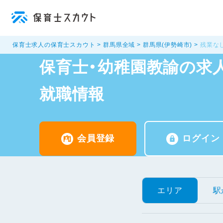
保育士求人の保育士スカウト
群馬県全域
群馬県(伊勢崎市)
残業な
保育士・幼稚園教諭の求人
就職情報
会員登録
ログイン
エリア
駅