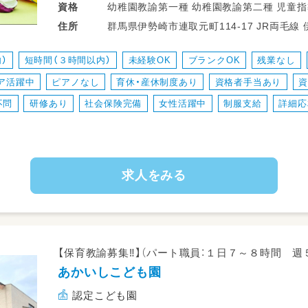
・少人数保育で１名につき２～３名対応
幼稚園教諭第一種 幼稚園教諭第二種 児童指導員任用資格（療育） 中学校教諭普通免
資格
・持ち帰り仕事、残業ナシ！子育て中のスタ
群馬県伊勢崎市連取元町114-1
住所
・送迎業務あり（ＡＴ可）
・児童のみならずご家族へのケアもサービス
）
短時間（３時間以内）
未経験OK
ブランクOK
残業なし
・ワークバランスを重視した運営をしていま
ア活躍中
ピアノなし
育休・産休制度あり
資格者手当あり
不問
研修あり
社会保険完備
女性活躍中
制服支給
詳細応
求人をみる
【保育教諭募集‼】（パート職員：１日７～８時間 週
あかいしこども園
認定こども園