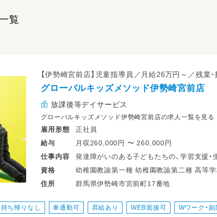
一覧
【伊勢崎宮前店】児童指導員／月給26万円～／残業・
グローバルキッズメソッド伊勢崎宮前店
放課後等デイサービス
グローバルキッズメソッド伊勢崎宮前店の求人一覧を見る
正社員
雇用形態
月収260,000円 〜 260,000円
給与
発達障がいのある子どもたちの、学習支援・
仕事
内容
幼稚園教諭第一種 幼稚園教諭第二種 高等学校教諭普通免許 中学校教諭普通免許 小
資格
・少人数保育で１名につき２～３名対応
群馬県伊勢崎市宮前町17番地
住所
・持ち帰り仕事、残業ナシ！子育て中のママも
・送迎業務あり（ＡＴ可）
持ち帰りなし
車通勤可
昇給あり
WEB面接可
Wワーク・副
・児童のみならずご家族へのケアもサービス