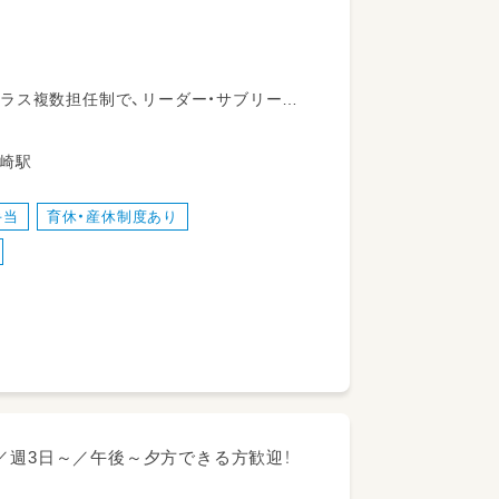
ラス複数担任制で、リーダー・サブリーダ
。
ります。（ただし、パートの持ち分は、正社
線 伊勢崎駅
神が根付いているので心配はありません。
手当
育休・産休制度あり
／週3日～／午後～夕方できる方歓迎！