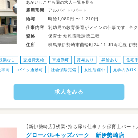
あかいしこども園の求人一覧を見る
アルバイト・パート
雇用形態
時給1,080円 〜 1,210円
給与
乳幼児の教育保育がメインの仕事です。全ク
仕事
内容
ー・掃除（環境整備）等を週替わりで行います
保育士 幼稚園教諭第二種
資格
連絡帳、保護者対応、個別計画の作成等もあ
群馬県伊勢崎市曲輪町24-11 JR両毛
住所
員より少ないです。）
ピアノが苦手でも、教え合い・助け合いの精
残業なし
交通費支給
車通勤可
賞与あり
昇給あり
住宅
業務時間内に書類等を行うことが出来ます。
化率高
バイク通勤可
社会保険完備
女性活躍中
見学のみOK
求人をみる
【新伊勢崎店】残業・持ち帰り仕事ナシ保育士パート
グローバルキッズパーク 新伊勢崎店