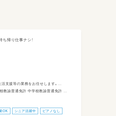
持ち帰り仕事ナシ！
生活支援等の業務をお任せします。
学校教諭普通免許 社会福祉士 精神保健福祉士 普通自動車運転免許
多数活躍中！
業OK
シニア活躍中
ピアノなし
の一環として取り組みをしています。