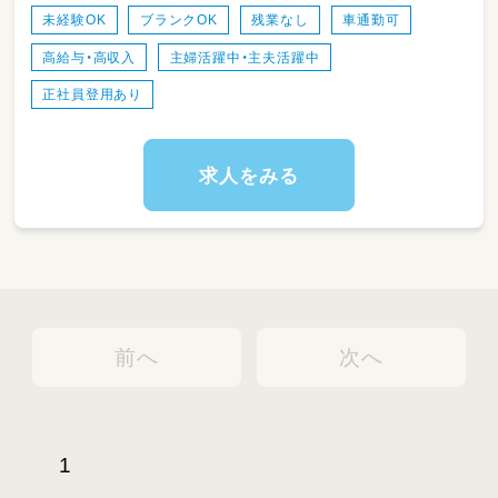
絵本やおもちゃの配置掃除
未経験OK
ブランクOK
残業なし
車通勤可
保護者対応、土曜日保育当番制
高給与・高収入
主婦活躍中・主夫活躍中
年に5回程、土曜日開催の会議に出席していただ
きます。
正社員登用あり
ご自身の悩みなども話しあえる場になっており
ます。
（土曜出勤に関しては要相談出来ます）
求人をみる
♪ﾟ+.☆ﾟ+.♪ﾟ+.☆ﾟ+.♪ﾟ+.☆ﾟ+.♪ﾟ+.
アクセス
埼玉県吉川市吉川１丁目１４−１３
前へ
次へ
1