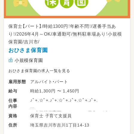
保育士【パート】/時給1300円！年齢不問！/遅番手当あ
り！/2026年4月～OK/車通勤可/無料駐車場あり！小規模
保育園/吉川市/
おひさま保育園
小規模保育園
おひさま保育園の求人一覧を見る
アルバイト・パート
雇用形態
時給1,300円 〜 1,450円
給与
♪ﾟ+.☆ﾟ+.♪ﾟ+.☆ﾟ+.♪ﾟ+.☆ﾟ+.♪ﾟ+.
仕事
内容
★小規模保育園 パートさん募集です！★
保育士 子育て支援員
資格
埼玉県吉川市吉川1丁目14-13
住所
13時～19時まで保育をお願いします。
保育環境 室内 室外を整えること