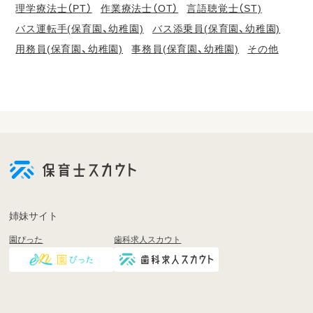
理学療法士（PT）
作業療法士（OT）
言語聴覚士（ST)
バス運転手(保育園、幼稚園)
バス添乗員(保育園、幼稚園)
用務員(保育園、幼稚園)
事務員(保育園、幼稚園)
その他
会
員
登
録
も
姉妹サイト
し
園ぴった
歯科求人スカウト
く
は
ロ
グ
イ