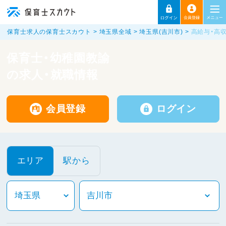
保育士求人の保育士スカウト
埼玉県全域
埼玉県(吉川市)
高給与・高
保育士・幼稚園教諭
の求人・就職情報
会員登録
ログイン
エリア
駅から