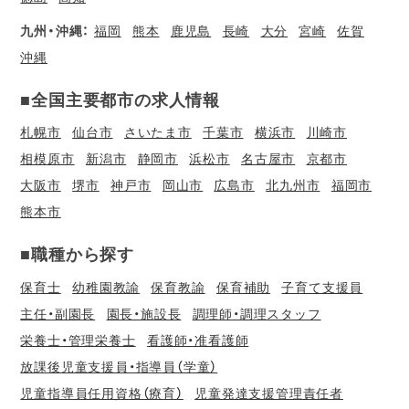
九州・沖縄：
福岡
熊本
鹿児島
長崎
大分
宮崎
佐賀
沖縄
■全国主要都市の求人情報
札幌市
仙台市
さいたま市
千葉市
横浜市
川崎市
相模原市
新潟市
静岡市
浜松市
名古屋市
京都市
大阪市
堺市
神戸市
岡山市
広島市
北九州市
福岡市
熊本市
■職種から探す
保育士
幼稚園教諭
保育教諭
保育補助
子育て支援員
主任・副園長
園長・施設長
調理師・調理スタッフ
栄養士・管理栄養士
看護師・准看護師
放課後児童支援員・指導員（学童）
児童指導員任用資格（療育）
児童発達支援管理責任者