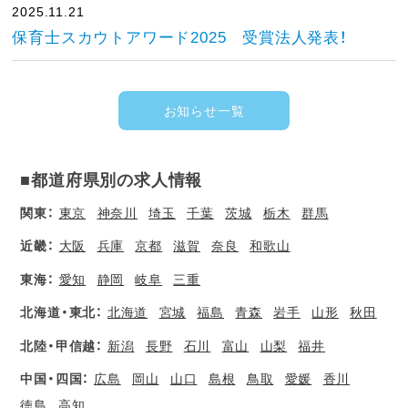
2025.11.21
保育士スカウトアワード2025 受賞法人発表！
お知らせ一覧
■都道府県別の求人情報
関東：
東京
神奈川
埼玉
千葉
茨城
栃木
群馬
近畿：
大阪
兵庫
京都
滋賀
奈良
和歌山
東海：
愛知
静岡
岐阜
三重
北海道・東北：
北海道
宮城
福島
青森
岩手
山形
秋田
北陸・甲信越：
新潟
長野
石川
富山
山梨
福井
中国・四国：
広島
岡山
山口
島根
鳥取
愛媛
香川
徳島
高知