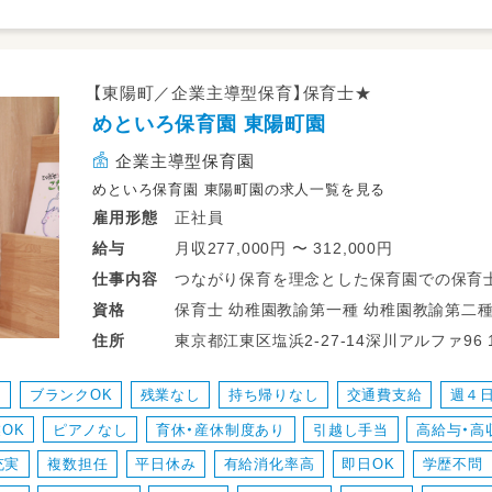
【東陽町／企業主導型保育】保育士★
めといろ保育園 東陽町園
企業主導型保育園
めといろ保育園 東陽町園の求人一覧を見る
正社員
雇用形態
月収277,000円 〜 312,000円
給与
つながり保育を理念とした保育園での保育
仕事
内容
・子どもたちの見守り
保育士 幼稚園教諭第一種 幼稚園教諭第二
資格
・絵本の読み聞かせ、体験づくり
住所
・食育企画と実施
・遊びのサポート
カ
ブランクOK
残業なし
持ち帰りなし
交通費支給
週４
・お散歩の付き添い
OK
ピアノなし
育休・産休制度あり
引越し手当
高給与・高
・お昼寝チェック
・ご飯やおやつのサポート
充実
複数担任
平日休み
有給消化率高
即日OK
学歴不問
・園内の掃除、消毒 など