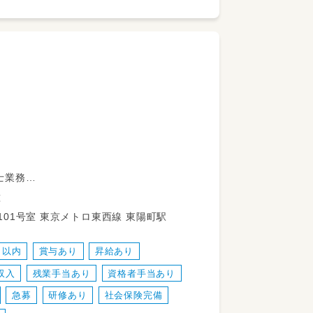
士業務
種
東京都江東区塩浜2-27-14深川アルファ96 101号室 東京メトロ東西線 東陽町駅
日以内
賞与あり
昇給あり
収入
残業手当あり
資格者手当あり
急募
研修あり
社会保険完備