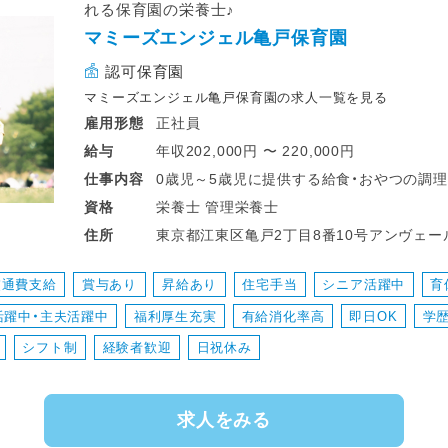
れる保育園の栄養士♪
マミーズエンジェル亀戸保育園
認可保育園
マミーズエンジェル亀戸保育園の求人一覧を見る
正社員
雇用形態
年収202,000円 〜 220,000円
給与
0歳児～5歳児に提供する給食・おやつの調
仕事
内容
・献立作成
栄養士 管理栄養士
資格
・給食・おやつの調理
東京都江東区亀戸2丁目8番10号アンヴェール1F JR中央・総武線 亀戸駅 徒
住所
・盛付け・片づけ
京メトロ半蔵門線 錦糸町駅 徒歩10分
・食育活動
交通費支給
賞与あり
昇給あり
住宅手当
シニア活躍中
育
・発注・在庫管理
活躍中・主夫活躍中
福利厚生充実
有給消化率高
即日OK
学
シフト制
経験者歓迎
日祝休み
求人をみる