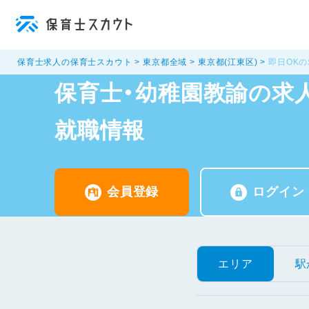
保育士求人の保育士スカウト
東京都全域
東京都(江東区)
即日OK
保育士・幼稚園教諭の求人
就職情報
会員登録
ログイン
エリア
駅