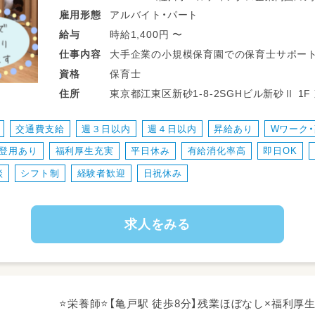
アルバイト・パート
雇用形態
時給1,400円 〜
給与
大手企業の小規模保育園での保育士サポー
仕事
内容
子どもたちの着替えや食事のお手伝い、園
保育士
資格
小規模でゆったりしたおうちのような環境で
東京都江東区新砂1-8-2SGHビル新砂Ⅱ 1F 東京メトロ東西線 南砂町駅 南砂町駅出
住所
一人ひとりに向き合ったゆとりある保育が
口１より徒歩10分
交通費支給
週３日以内
週４日以内
昇給あり
Wワーク・
登用あり
福利厚生充実
平日休み
有給消化率高
即日OK
談
シフト制
経験者歓迎
日祝休み
求人をみる
⭐栄養師⭐【亀戸駅 徒歩8分】残業ほぼなし×福利厚