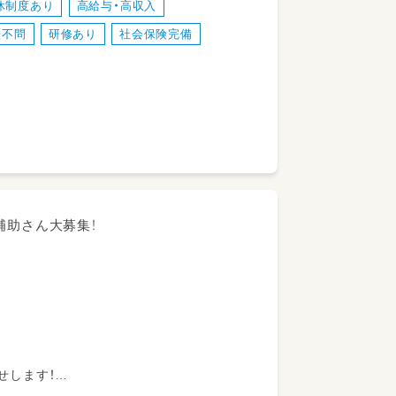
休制度あり
高給与・高収入
もらえる！
歴不問
研修あり
社会保険完備
補助さん大募集！
せします！