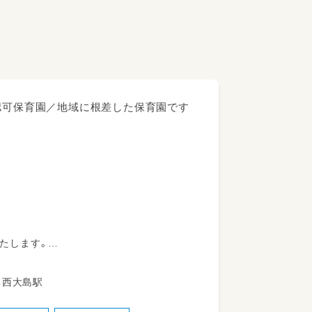
認可保育園／地域に根差した保育園です
たします。
同じように
を進めています。
6 都営新宿線 西大島駅