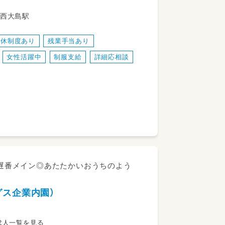
を守るお仕事です。
 都営新宿線 西大島駅
産休制度あり
残業手当あり
女性活躍中
制服支給
詳細応相談
・遅番メイン◎あたたかいおうちのよう
ングス企業内園）
の求人一覧を見る