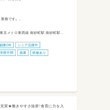
ト業務です。
内の清掃などをお願いします。
、
できます。
副業OK
シニア活躍中
学歴不問
急募
研修あり
生充実★働きやすさ抜群！食育に力を入