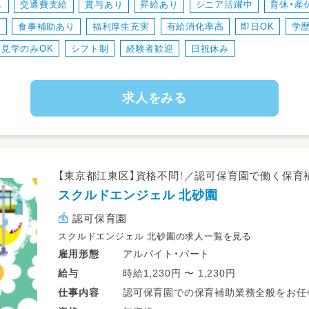
し
交通費支給
賞与あり
昇給あり
シニア活躍中
育休・産
・園内研修やキャリアアップ支援をして
中
食事補助あり
福利厚生充実
有給消化率高
即日OK
学
・きれいな園舎で働ける（吹き抜け）！
・給食がおいしい！！
見学のみOK
シフト制
経験者歓迎
日祝休み
変更範囲：会社の定める業務
求人をみる
【東京都江東区】資格不問！／認可保育園で働く保育
スクルドエンジェル 北砂園
認可保育園
スクルドエンジェル 北砂園の求人一覧を見る
アルバイト・パート
雇用形態
時給1,230円 〜 1,230円
給与
認可保育園での保育補助業務全般をお任
仕事
内容