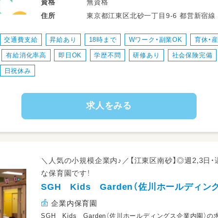
保育園でお預かりする子どもの安心安全
無資格
資格
東京都江東区北砂一丁目9-6
住所
・保育補助業務全般
・子どもたちの見守り
交通費支給
昇給あり
18時まで
Wワーク・副業OK
育休・
・掃除や雑務
有給消化率高
即日OK
学歴不問
研修あり
社会保険完備
・支援が必要なお子さまの保育業務 等
日祝休み
求人をみる
＼人気の小規模企業内♪／【江東区南砂】◎週2,3日
な保育園です！
SGH Kids Garden（佐川ホールディ
企業内保育園
SGH Kids Garden（佐川ホールディングス企業内園）