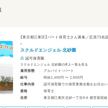
覧
【東京都江東区】パート保育士さん募集／定員73名
♪
スクルドエンジェル 北砂園
認可保育園
スクルドエンジェル 北砂園の求人一覧を見る
アルバイト・パート
雇用形態
時給1,400円 〜 1,650円
給与
認可保育園での保育業務全般をお任せい
仕事
内容
定員73名の中規模園ですが、小規模園と
保育士
資格
温かみのある一人ひとりに寄り添う保育
東京都江東区北砂一丁目9-
住所
★実際に働く職員の声をご紹介★